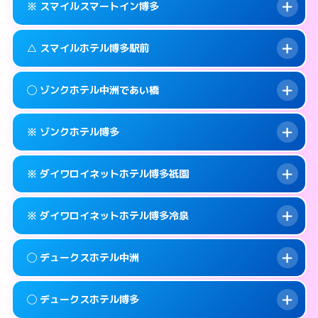
福岡市博多区上呉服町11-32
map
※ スマイルスマートイン博多
合わせ。
交通費:
無料
このホテルの詳細ページを見る →
info
092-451-9000
smartphone
案内方法:
女性が直接お部屋まで伺います。
△ スマイルホテル博多駅前
交通費:
無料
福岡市博多区博多駅南2-1-32
map
092-262-4400
smartphone
案内方法:
入り口の暗証番号をお尋ねします。
福岡市博多区祇園町4-73
map
このホテルの詳細ページを見る →
◯ ゾンクホテル中洲であい橋
info
交通費:
無料
092-262-6678
smartphone
このホテルの詳細ページを見る →
info
案内方法:
状況により派遣できません。
福岡市博多区神屋町3-5
map
※ ゾンクホテル博多
交通費:
無料
092-431-1500
smartphone
このホテルの詳細ページを見る →
info
案内方法:
女性が直接お部屋まで伺います。
福岡市博多区博多駅前3-8-18
map
※ ダイワロイネットホテル博多祇園
交通費:
無料
050-1807-3131
smartphone
このホテルの詳細ページを見る →
info
案内方法:
カードキーにつきホテルの入り口で
福岡市博多区中洲4-5-6
map
※ ダイワロイネットホテル博多冷泉
待ち合わせ。
交通費:
無料
このホテルの詳細ページを見る →
info
092-441-2905
smartphone
案内方法:
カードキーにつきホテルの入り口で
◯ デュークスホテル中洲
待ち合わせ。
交通費:
無料
福岡市博多区博多駅南1-15-1
map
092-281-3600
smartphone
案内方法:
カードキーにつきホテルの入り口で
このホテルの詳細ページを見る →
◯ デュークスホテル博多
info
待ち合わせ。
交通費:
無料
福岡市博多区祇園町1-24
map