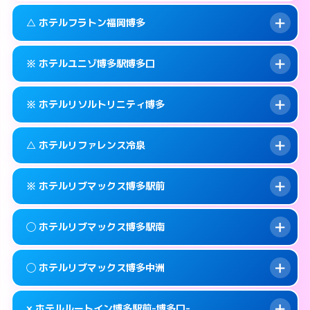
このホテルの詳細ページを見る →
info
092-473-7111
smartphone
案内方法:
カードキーにつきホテルの入り口で
△ ホテルフラトン福岡博多
待ち合わせ。
交通費:
無料
福岡市博多区博多駅中央街4-16
map
092-473-7114
smartphone
案内方法:
カードキーにつきホテルの入り口で
このホテルの詳細ページを見る →
※ ホテルユニゾ博多駅博多口
info
待ち合わせ。
交通費:
無料
福岡市博多区博多駅東1-13-3
map
092-473-7113
smartphone
案内方法:
状況により派遣できません。
このホテルの詳細ページを見る →
※ ホテルリソルトリニティ博多
info
交通費:
無料
福岡市博多区博多駅前2-1-15
map
092-475-8585
smartphone
案内方法:
カードキーにつきホテルの入り口で
福岡市博多区博多駅東2-10-18
map
このホテルの詳細ページを見る →
△ ホテルリファレンス冷泉
info
待ち合わせ。
交通費:
無料
このホテルの詳細ページを見る →
info
092-433-6172
smartphone
案内方法:
カードキーにつきホテルの入り口で
※ ホテルリブマックス博多駅前
待ち合わせ。
交通費:
無料
福岡市博多区博多駅前3-6-7
map
092-282-9269
smartphone
案内方法:
状況により派遣できません。
このホテルの詳細ページを見る →
◯ ホテルリブマックス博多駅南
info
交通費:
無料
福岡市博多区中洲4-4-10
map
092-283-5133
smartphone
案内方法:
カードキーにつきホテルの入り口で
福岡市博多区冷泉町9-29
map
このホテルの詳細ページを見る →
◯ ホテルリブマックス博多中洲
info
待ち合わせ。
交通費:
無料
このホテルの詳細ページを見る →
info
092-419-2280
smartphone
案内方法:
女性が直接お部屋まで伺います。
× ホテルルートイン博多駅前-博多口-