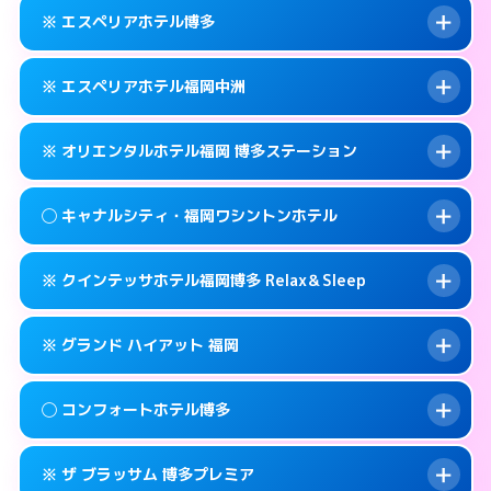
092-452-5489
smartphone
案内方法:
女性が直接お部屋まで伺います。
※ エスペリアホテル博多
交通費:
無料
福岡市博多区博多駅前2-17-11
map
092-581-0300
smartphone
案内方法:
女性が直接お部屋まで伺います。
福岡市博多区竹丘町2-4-12
map
このホテルの詳細ページを見る →
※ エスペリアホテル福岡中洲
info
交通費:
無料
092-433-3900
smartphone
このホテルの詳細ページを見る →
info
案内方法:
カードキーにつきホテルの入り口で
福岡市博多区博多駅南1-9-18
map
※ オリエンタルホテル福岡 博多ステーション
待ち合わせ。
交通費:
無料
このホテルの詳細ページを見る →
info
092-412-7272
smartphone
案内方法:
カードキーにつきホテルの入り口で
◯ キャナルシティ・福岡ワシントンホテル
待ち合わせ。
交通費:
無料
福岡市博多区博多駅前2-11‐4
map
092-271-0077
smartphone
案内方法:
カードキーにつきホテルの入り口で
このホテルの詳細ページを見る →
※ クインテッサホテル福岡博多 Relax＆Sleep
info
待ち合わせ。
交通費:
無料
福岡市博多区須崎町2-1
map
0570-051-153
smartphone
案内方法:
女性が直接お部屋まで伺います。
このホテルの詳細ページを見る →
※ グランド ハイアット 福岡
info
交通費:
無料
福岡市博多区博多駅中央街4-23
map
092-282-8800
smartphone
案内方法:
カードキーにつきホテルの入り口で
福岡市博多区住吉1-2-20
map
このホテルの詳細ページを見る →
◯ コンフォートホテル博多
info
待ち合わせ。
交通費:
無料
このホテルの詳細ページを見る →
info
092-292-6728
smartphone
案内方法:
カードキーにつきホテルの入り口で
※ ザ ブラッサム 博多プレミア
待ち合わせ。