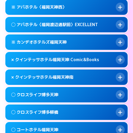
このホテルの詳細ページを見る →
info
案内方法:
女性が直接お部屋まで伺います。
福岡市中央区春吉3-14-36
map
※ アパホテル〈福岡天神西〉
交通費:
無料
0570-005-015
smartphone
このホテルの詳細ページを見る →
info
案内方法:
女性が直接お部屋まで伺います。
福岡市中央区春吉3-4-6
map
◯ アパホテル〈福岡渡辺通駅前〉EXCELLENT
交通費:
無料
092-724-2222
smartphone
このホテルの詳細ページを見る →
info
案内方法:
カードキーにつきホテルの入り口で
福岡市中央区天神3-13-20
map
※ カンデオホテルズ福岡天神
待ち合わせ。
交通費:
無料
このホテルの詳細ページを見る →
info
092-720-6786
smartphone
案内方法:
女性が直接お部屋まで伺います。
× クインテッサホテル福岡天神 Comic&Books
交通費:
無料
福岡市中央区大名1-9-39
map
0570-099-811
smartphone
案内方法:
カードキーにつきホテルの入り口で
福岡市中央区清川1-10-1
map
このホテルの詳細ページを見る →
× クインテッサホテル福岡天神南
info
待ち合わせ。
交通費:
無料
このホテルの詳細ページを見る →
info
092-738-5600
smartphone
案内方法:
派遣できません。
◯ クロスライフ博多天神
交通費:
無料
福岡市中央区渡辺通5-14-5
map
092-401-0883
smartphone
案内方法:
派遣できません。
福岡市中央区天神3-2-10
map
このホテルの詳細ページを見る →
◯ クロスライフ博多柳橋
info
交通費:
無料
092-707-1691
smartphone
このホテルの詳細ページを見る →
info
案内方法:
女性が直接お部屋まで伺います。
福岡市中央区白金1-18-3
map
◯ コートホテル福岡天神