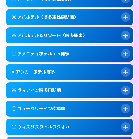
待ち合わせ。
交通費:
無料
このホテルの詳細ページを見る →
info
0570-056-311
smartphone
案内方法:
カードキーにつきホテルの入り口で
※ アパホテル〈博多東比恵駅前〉
待ち合わせ。
交通費:
無料
福岡市博多区博多駅東1-14-1
map
0570-056-311
smartphone
案内方法:
カードキーにつきホテルの入り口で
このホテルの詳細ページを見る →
※ アパホテル＆リゾート〈博多駅東〉
info
待ち合わせ。
交通費:
無料
福岡市博多区博多駅東1-11-11
map
0570-097-011
smartphone
案内方法:
カードキーにつきホテルの入り口で
このホテルの詳細ページを見る →
◯ アメニティホテルｉｎ博多
info
待ち合わせ。
交通費:
無料
福岡市博多区祇園町1-1
map
092-433-6675
smartphone
案内方法:
カードキーにつきホテルの入り口で
このホテルの詳細ページを見る →
× アンカーホテル博多
info
待ち合わせ。
交通費:
無料
福岡市博多区東比恵2-16-13
map
0570-009-011
smartphone
案内方法:
女性が直接お部屋まで伺います。
このホテルの詳細ページを見る →
※ ヴィアイン博多口駅前
info
交通費:
無料
福岡市博多区博多駅東1-18-1
map
092-282-0041
smartphone
案内方法:
派遣できません。
福岡市博多区上川端町14-25
map
このホテルの詳細ページを見る →
◯ ウィークリーイン南福岡
info
交通費:
無料
092-432-1211
smartphone
このホテルの詳細ページを見る →
info
案内方法:
カードキーにつきホテルの入り口で
福岡市博多区博多駅南1-4-6
map
◯ ウィズザスタイルフクオカ
待ち合わせ。
交通費:
2,000円
このホテルの詳細ページを見る →
info