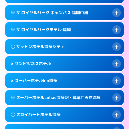
交通費:
無料
福岡市博多区博多駅東2-9-29
map
092-282-1234
smartphone
案内方法:
女性が直接お部屋まで伺います。
このホテルの詳細ページを見る →
※ ザ ロイヤルパーク キャンバス 福岡中洲
info
交通費:
無料
福岡市博多区住吉1-2-82
map
092-431-1211
smartphone
案内方法:
カードキーにつきホテルの入り口で
福岡市博多区博多駅前2-1-1
map
このホテルの詳細ページを見る →
※ ザ ロイヤルパークホテル 福岡
info
待ち合わせ。
交通費:
無料
このホテルの詳細ページを見る →
info
092-431-8702
smartphone
案内方法:
カードキーにつきホテルの入り口で
◯ サットンホテル博多シティ
待ち合わせ。
交通費:
無料
福岡市博多区博多駅前2-8-12
map
092-291-1188
smartphone
案内方法:
カードキーにつきホテルの入り口で
このホテルの詳細ページを見る →
× サンビジネスホテル
info
待ち合わせ。
交通費:
無料
福岡市博多区中洲5-6-20
map
092-414-1111
smartphone
案内方法:
女性が直接お部屋まで伺います。
このホテルの詳細ページを見る →
× スーパーホテルInn博多
info
交通費:
無料
福岡市博多区博多駅前2-14-13
map
092-433-2305
smartphone
案内方法:
派遣できません。
福岡市博多区博多駅前3-4-8
map
このホテルの詳細ページを見る →
※ スーパーホテルLohas博多駅・筑紫口天然温泉
info
交通費:
無料
092-411-1155
smartphone
このホテルの詳細ページを見る →
info
案内方法:
派遣できません。
福岡市博多区博多駅前2-16-16
map
◯ スカイハートホテル博多
交通費:
無料
092-282-9000
smartphone
このホテルの詳細ページを見る →
info
案内方法:
24:00以降はホテルの入り口で待ち