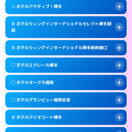
092-483-7711
smartphone
案内方法:
カードキーにつきホテルの入り口で
このホテルの詳細ページを見る →
△ ホテルアクティブ！博多
info
待ち合わせ。
交通費:
無料
福岡市博多区博多駅東 1-1-29
map
092-283-7060
smartphone
案内方法:
女性が直接お部屋まで伺います。
このホテルの詳細ページを見る →
※ ホテルウィングインターナショナルセレクト博多駅
info
交通費:
無料
福岡市博多区冷泉町8-24
map
前
092-452-4123
smartphone
案内方法:
状況により派遣できません。
福岡市博多区博多駅南2-2-5
map
このホテルの詳細ページを見る →
info
※ ホテルウィングインターナショナル博多新幹線口
092-452-0001
smartphone
このホテルの詳細ページを見る →
info
交通費:
無料
福岡市博多区博多駅前3-20-16
map
案内方法:
カードキーにつきホテルの入り口で
◯ ホテルエクレール博多
待ち合わせ。
このホテルの詳細ページを見る →
info
交通費:
無料
092-476-9111
smartphone
案内方法:
カードキーにつきホテルの入り口で
◯ ホテルオークラ福岡
待ち合わせ。
交通費:
無料
福岡市博多区博多駅前3-22-19
map
092-431-0111
smartphone
案内方法:
女性が直接お部屋まで伺います。
このホテルの詳細ページを見る →
◯ ホテルグランビュー福岡空港
info
交通費:
無料
福岡市博多区博多駅東1-17-17
map
092-283-2000
smartphone
案内方法:
女性が直接お部屋まで伺います。
福岡市博多区須崎町1-1
map
このホテルの詳細ページを見る →
※ ホテルクリオコート博多
info
交通費:
無料
092-262-1111
smartphone
このホテルの詳細ページを見る →
info
案内方法:
女性が直接お部屋まで伺います。