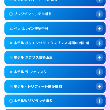
交通費:
2,000円
福岡市博多区博多駅前2-11-27
map
092-431-0737
smartphone
案内方法:
派遣できません。
福岡市博多区博多駅前2-16-3
map
このホテルの詳細ページを見る →
◯ プレジデントホテル博多
info
交通費:
無料
092-575-0001
smartphone
このホテルの詳細ページを見る →
info
案内方法:
カードキーにつきホテルの入り口で
福岡市博多区銀天町1-5-15
map
△ ベッセルイン博多中洲
待ち合わせ。
交通費:
無料
このホテルの詳細ページを見る →
info
050-3117-8027
smartphone
案内方法:
女性が直接お部屋まで伺います。
※ ホテル オリエンタル エクスプレス 福岡中洲川端
交通費:
無料
福岡市博多区博多駅前3-21-4
map
092-441-8811
smartphone
案内方法:
状況により派遣できません。
福岡市博多区博多駅前1-23-5
map
このホテルの詳細ページを見る →
※ ホテル ネクサス博多山王
info
交通費:
無料
092-271-4055
smartphone
このホテルの詳細ページを見る →
info
案内方法:
カードキーにつきホテルの入り口で
福岡市博多区中洲5-1-12
map
※ ホテル ラ フォレスタ
待ち合わせ。
交通費:
無料
このホテルの詳細ページを見る →
info
092-402-2725
smartphone
案内方法:
カードキーにつきホテルの入り口で
※ ホテル・トリフィート博多祇園
待ち合わせ。
交通費:
無料
福岡市博多区店屋町6-26
map
092-419-2020
smartphone
案内方法:
24:00以降はホテルの入り口で待ち
このホテルの詳細ページを見る →
◯ ホテルWBFグランデ博多
info
合わせ。
交通費:
無料
福岡市博多区山王1-16−21
map