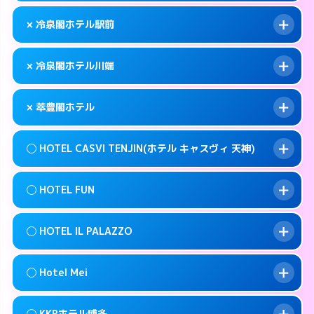
このホテルの詳細ページを見る →
info
092-483-5111
smartphone
案内方法:
女性が直接お部屋まで伺います。
× 冷泉閣ホテル駅前
交通費:
無料
福岡市博多区博多駅前4-9-2
map
092-272-1123
smartphone
案内方法:
カードキーにつきホテルの入り口で
福岡市博多区築港本町2-1
map
このホテルの詳細ページを見る →
× 冷泉閣ホテル川端
info
待ち合わせ。
交通費:
無料
このホテルの詳細ページを見る →
info
050- 5576- 8380
smartphone
案内方法:
派遣できません。
× 萃豊閣ホテル
交通費:
無料
福岡市博多区中洲5-4-19
map
092-441-8601
smartphone
案内方法:
派遣できません。
福岡市博多区博多駅前1-28-3
map
このホテルの詳細ページを見る →
◯ HOTEL CASVI TENJIN(ホテル キャスヴィ 天神)
info
交通費:
2,000円
092-281-1811
smartphone
このホテルの詳細ページを見る →
info
案内方法:
派遣できません。
福岡市博多区上川端町8-21
map
◯ HOTEL FUN
交通費:
無料
092-587-7771
smartphone
このホテルの詳細ページを見る →
info
案内方法:
女性が直接お部屋まで伺います。
福岡市博多区寿町3-5-25
map
◯ HOTEL IL PALAZZO
交通費:
無料
092-751-5811
smartphone
このホテルの詳細ページを見る →
info
案内方法:
女性が直接お部屋まで伺います。
福岡市中央区渡辺通5-20-6
map
◯ Hotel Mei
交通費:
無料
092-791-7779
smartphone
このホテルの詳細ページを見る →
info
案内方法:
女性が直接お部屋まで伺います。
福岡市中央区今泉1-9-2
map
◯ KKRホテル博多