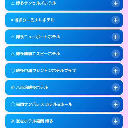
福岡市博多区中洲4-6-7
map
このホテルの詳細ページを見る →
△ 博多サンヒルズホテル
info
待ち合わせ。
交通費:
無料
このホテルの詳細ページを見る →
info
092-451-4110
smartphone
案内方法:
カードキーにつき２階のホテルの入
× 博多ターミナルホテル
り口で待ち合わせ。
交通費:
無料
福岡市博多区博多駅中央街4-4
map
092-451-4112
smartphone
案内方法:
状況により派遣できません。
このホテルの詳細ページを見る →
△ 博多ニューポートホテル
info
交通費:
無料
福岡市博多区博多駅中央街4-32
map
092-631-3331
smartphone
案内方法:
派遣できません。
福岡市博多区吉塚本町13-55号
map
このホテルの詳細ページを見る →
△ 博多駅前エスビーホテル
info
交通費:
無料
092-474-2121
smartphone
このホテルの詳細ページを見る →
info
案内方法:
状況により派遣できません。
福岡市博多区博多駅東2-1-26
map
◯ 博多中洲ワシントンホテルプラザ
交通費:
無料
092-291-0811
smartphone
このホテルの詳細ページを見る →
info
案内方法:
状況により派遣できません。
福岡市博多区神屋町3-27
map
※ 八百治博多ホテル
交通費:
無料
092-411-1171
smartphone
このホテルの詳細ページを見る →
info
案内方法:
女性が直接お部屋まで伺います。
福岡市博多区博多駅前1-14-3
map
◯ 福岡サンパレス ホテル&ホール
交通費:
無料
092-282-0410
smartphone
このホテルの詳細ページを見る →
info
案内方法:
カードキーにつきホテルの入り口で
福岡市博多区中洲2-8-28
map
※ 変なホテル福岡 博多
待ち合わせ。
交通費:
無料