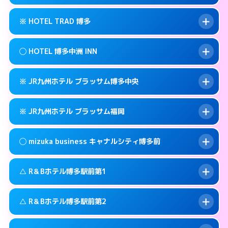
交通費:
無料
福岡市博多区博多駅前3-3-3
map
092-461-0505
smartphone
案内方法:
カードキーにつきホテルの入り口で
福岡市博多区博多駅前3-30-25
map
このホテルの詳細ページを見る →
※ HOTEL TRAD 博多
info
待ち合わせ。
交通費:
3,000円
このホテルの詳細ページを見る →
info
090-3073-1234
smartphone
案内方法:
女性が直接お部屋まで伺います。
◯ HOTEL 博多中洲 INN
交通費:
無料
福岡市博多区博多駅南2-13-1
map
092-513-3301
smartphone
案内方法:
カードキーにつきホテルの入り口で
福岡市博多区金の隈3-14-25
map
このホテルの詳細ページを見る →
※ JR九州ホテル ブラッサム博多中央
info
待ち合わせ。
交通費:
無料
このホテルの詳細ページを見る →
info
092-710-7675
smartphone
案内方法:
女性が直接お部屋まで伺います。
※ JR九州ホテル ブラッサム福岡
交通費:
無料
福岡市博多区住吉3-12-1号
map
092-291-0088
smartphone
案内方法:
カードキーにつきホテルの入り口で
福岡市博多区中洲中島町4-14
map
このホテルの詳細ページを見る →
◯ mizuka business キャナルシティ博多前
info
待ち合わせ。
交通費:
無料
このホテルの詳細ページを見る →
info
092-477-8739
smartphone
案内方法:
カードキーにつきホテルの入り口で
△ R＆Bホテル博多駅前第1
待ち合わせ。
交通費:
無料
福岡市博多区博多駅前2-2-11
map
092-413-8787
smartphone
案内方法:
女性が直接お部屋まで伺います。
このホテルの詳細ページを見る →
△ R＆Bホテル博多駅前第2
info
交通費:
無料
福岡市博多区博多駅東2-2-4
map
03-4531-9681
smartphone
案内方法:
状況により派遣できません。