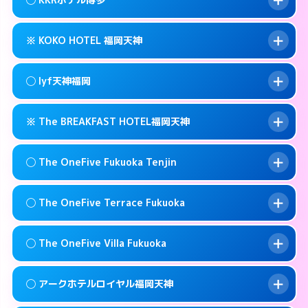
交通費:
無料
0570-009-915
smartphone
このホテルの詳細ページを見る →
info
案内方法:
女性が直接お部屋まで伺います。
福岡市中央区春吉3-13-1
map
※ KOKO HOTEL 福岡天神
交通費:
無料
092-771-6221
smartphone
このホテルの詳細ページを見る →
info
案内方法:
女性が直接お部屋まで伺います。
福岡市中央区春吉2-16-19
map
◯ lyf天神福岡
交通費:
無料
092-521-1361
smartphone
このホテルの詳細ページを見る →
info
案内方法:
カードキーにつきホテルの入り口で
福岡市中央区薬院4-21-1
map
※ The BREAKFAST HOTEL福岡天神
待ち合わせ。
交通費:
無料
このホテルの詳細ページを見る →
info
092-714-5445
smartphone
案内方法:
女性が直接お部屋まで伺います。
◯ The OneFive Fukuoka Tenjin
交通費:
無料
福岡市中央区今泉1-22-14
map
092-753-8695
smartphone
案内方法:
カードキーにつきホテルの入り口で
福岡市中央区今泉1-2-13
map
このホテルの詳細ページを見る →
◯ The OneFive Terrace Fukuoka
info
待ち合わせ。
交通費:
無料
このホテルの詳細ページを見る →
info
0120-996-941
smartphone
案内方法:
女性が直接お部屋まで伺います。
◯ The OneFive Villa Fukuoka
交通費:
無料
福岡市中央区春吉3-23-32
map
0570-003-515
smartphone
案内方法:
女性が直接お部屋まで伺います。
福岡市中央区大名2-8-12
map
このホテルの詳細ページを見る →
◯ アークホテルロイヤル福岡天神
info
交通費:
無料
0570-075-015
smartphone