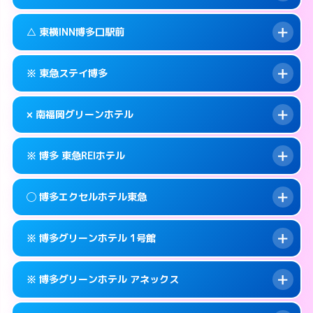
交通費:
無料
福岡市博多区博多駅東2-1-1
map
092-437-1045
smartphone
案内方法:
状況により派遣できません。
福岡市博多区博多駅前1-16-6
map
このホテルの詳細ページを見る →
△ 東横INN博多口駅前
info
交通費:
無料
092-281-1045
smartphone
このホテルの詳細ページを見る →
info
案内方法:
状況により派遣できません。
福岡市博多区祇園町1-38
map
※ 東急ステイ博多
交通費:
無料
092-475-1045
smartphone
このホテルの詳細ページを見る →
info
案内方法:
状況により派遣できません。
福岡市博多区博多駅南2-10-23
map
× 南福岡グリーンホテル
交通費:
無料
092-451-1045
smartphone
このホテルの詳細ページを見る →
info
案内方法:
カードキーにつきホテルの入り口で
福岡市博多区博多駅前1-15-5
map
※ 博多 東急REIホテル
待ち合わせ。
交通費:
2,000円
このホテルの詳細ページを見る →
info
092-431-1091
smartphone
案内方法:
派遣できません。
◯ 博多エクセルホテル東急
交通費:
無料
福岡市博多区博多駅南1-11-11
map
092-593-0007
smartphone
案内方法:
カードキーにつきホテルの入り口で
福岡市博多区寿町3-5-13
map
このホテルの詳細ページを見る →
※ 博多グリーンホテル 1号館
info
待ち合わせ。
交通費:
無料
このホテルの詳細ページを見る →
info
092-451-0109
smartphone
案内方法:
女性が直接お部屋まで伺います。
※ 博多グリーンホテル アネックス
交通費:
無料
福岡市博多区博多駅前1-2-23
map
092-262-0109
smartphone
案内方法:
カードキーにつきホテルの入り口で