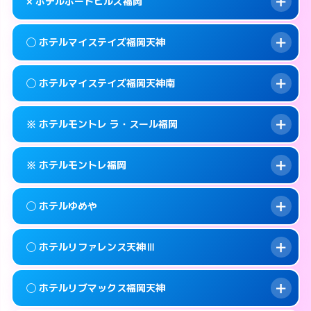
map
× ホテルポートヒルズ福岡
交通費:
無料
092-737-3901
smartphone
このホテルの詳細ページを見る →
info
案内方法:
女性が直接お部屋まで伺います。
福岡市中央区地行1-4-6
map
◯ ホテルマイステイズ福岡天神
交通費:
2,000円
092-534-4126
smartphone
このホテルの詳細ページを見る →
info
案内方法:
派遣できません。
福岡市中央区大宮1-1-6
map
◯ ホテルマイステイズ福岡天神南
交通費:
無料
092-741-3535
smartphone
このホテルの詳細ページを見る →
info
案内方法:
女性が直接お部屋まで伺います。
福岡市中央区西公園14-24
map
※ ホテルモントレ ラ・スール福岡
交通費:
無料
092-687-1100
smartphone
このホテルの詳細ページを見る →
info
案内方法:
女性が直接お部屋まで伺います。
福岡市中央区天神3-5-7
map
※ ホテルモントレ福岡
交通費:
無料
092-286-1700
smartphone
このホテルの詳細ページを見る →
info
案内方法:
カードキーにつきホテルの入り口で
福岡市中央区春吉3-14-20
map
◯ ホテルゆめや
待ち合わせ。
交通費:
無料
このホテルの詳細ページを見る →
info
092-726-7111
smartphone
案内方法:
カードキーにつきホテルの入り口で
◯ ホテルリファレンス天神Ⅲ
待ち合わせ。
交通費:
無料
福岡市中央区大名2-8-27
map
092-734-7111
smartphone
案内方法:
女性が直接お部屋まで伺います。
このホテルの詳細ページを見る →
◯ ホテルリブマックス福岡天神
info
交通費:
無料
福岡市中央区渡辺通3-4-13
map
092-524-7588
smartphone