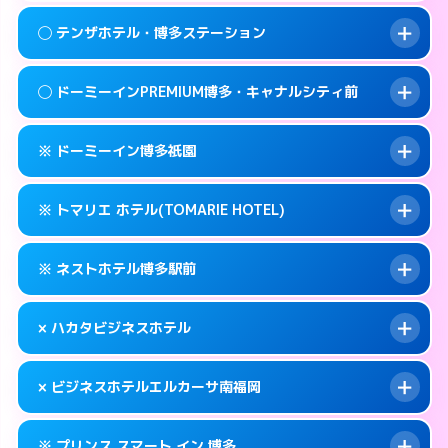
092-409-4755
smartphone
案内方法:
女性が直接お部屋まで伺います。
このホテルの詳細ページを見る →
◯ テンザホテル・博多ステーション
info
交通費:
無料
福岡市博多区冷泉町2-7
map
092-283-2800
smartphone
案内方法:
女性が直接お部屋まで伺います。
福岡市博多区中洲中島町1-1
map
このホテルの詳細ページを見る →
◯ ドーミーインPREMIUM博多・キャナルシティ前
info
交通費:
無料
092-472-1800
smartphone
このホテルの詳細ページを見る →
info
案内方法:
女性が直接お部屋まで伺います。
福岡市博多区博多駅前2-3-9
map
※ ドーミーイン博多祇園
交通費:
無料
092-472-0211
smartphone
このホテルの詳細ページを見る →
info
案内方法:
女性が直接お部屋まで伺います。
福岡市博多区博多駅東2-5-33
map
※ トマリエ ホテル(TOMARIE HOTEL)
交通費:
無料
092-272-5489
smartphone
このホテルの詳細ページを見る →
info
案内方法:
カードキーにつきホテルの入り口で
福岡市博多区祇園町9-1
map
※ ネストホテル博多駅前
待ち合わせ。
交通費:
無料
このホテルの詳細ページを見る →
info
092-271-5489
smartphone
案内方法:
カードキーにつきホテルの入り口で
× ハカタビジネスホテル
待ち合わせ。
交通費:
無料
福岡市博多区冷泉町1-12
map
092-441-2905
smartphone
案内方法:
カードキーにつきホテルの入り口で
このホテルの詳細ページを見る →
× ビジネスホテルエルカーサ南福岡
info
待ち合わせ。
交通費:
無料
福岡市博多区堅粕4-26-22
map
092-260-1695
smartphone
案内方法:
派遣できません。
このホテルの詳細ページを見る →
※ プリンス スマート イン 博多
info