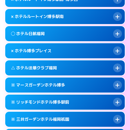
交通費:
無料
福岡市博多区博多駅前2-7-9
map
092-433-0400
smartphone
案内方法:
女性が直接お部屋まで伺います。
福岡市博多区博多駅南3-7-32
map
このホテルの詳細ページを見る →
× ホテルルートイン博多駅南
info
交通費:
無料
092-273-0050
smartphone
このホテルの詳細ページを見る →
info
案内方法:
派遣できません。
福岡市博多区中洲5-4-21
map
◯ ホテル日航福岡
交通費:
無料
092-477-8885
smartphone
このホテルの詳細ページを見る →
info
案内方法:
派遣できません。
福岡市博多区博多駅前1-1-20
map
× ホテル博多プレイス
交通費:
無料
092-473-4123
smartphone
このホテルの詳細ページを見る →
info
案内方法:
女性が直接お部屋まで伺います。
福岡市博多区博多駅南2-8-19
map
△ ホテル法華クラブ福岡
交通費:
無料
092-482-1111
smartphone
このホテルの詳細ページを見る →
info
案内方法:
派遣できません。
福岡市博多区博多駅前2-18-25
map
※ マースガーデンホテル博多
交通費:
無料
092-404-7770
smartphone
このホテルの詳細ページを見る →
info
案内方法:
状況により派遣できません。
福岡市博多区築港本町3-16
map
※ リッチモンドホテル博多駅前
交通費:
無料
092-271-3171
smartphone
このホテルの詳細ページを見る →
info
案内方法:
カードキーにつきホテルの入り口で
福岡市博多区住吉3-1-90
map
※ 三井ガーデンホテル福岡祇園
待ち合わせ。
交通費:
無料
このホテルの詳細ページを見る →
info