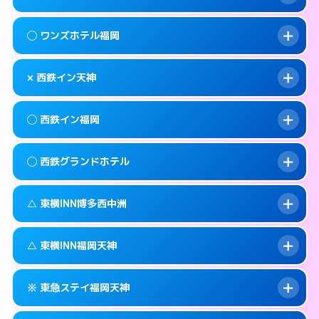
交通費:
無料
092-720-7711
smartphone
このホテルの詳細ページを見る →
info
案内方法:
カードキーにつきホテルの入り口で
福岡市中央区大名1-15-22
map
◯ ワンズホテル福岡
待ち合わせ。
交通費:
無料
このホテルの詳細ページを見る →
info
092-717-2477
smartphone
案内方法:
状況により派遣できません。
× 西鉄イン天神
交通費:
2,000円
福岡市中央区天神2-6-16
map
092-739-2055
smartphone
案内方法:
女性が直接お部屋まで伺います。
福岡市中央区渡辺通4-8-25
map
このホテルの詳細ページを見る →
◯ 西鉄イン福岡
info
交通費:
無料
092-738-5533
smartphone
このホテルの詳細ページを見る →
info
案内方法:
派遣できません。
福岡市中央区今川1-3-3
map
◯ 西鉄グランドホテル
交通費:
無料
092-713-5454
smartphone
このホテルの詳細ページを見る →
info
案内方法:
女性が直接お部屋まで伺います。
福岡市中央区渡辺通4-7-1
map
△ 東横INN博多西中洲
交通費:
無料
092-712-5858
smartphone
このホテルの詳細ページを見る →
info
案内方法:
女性が直接お部屋まで伺います。
福岡市中央区天神1-16-1
map
△ 東横INN福岡天神
交通費:
無料
092-781-0711
smartphone
このホテルの詳細ページを見る →
info
案内方法:
状況により派遣できません。
福岡市中央区大名2-6-60
map
※ 東急ステイ福岡天神
交通費:
無料
092-739-1045
smartphone
このホテルの詳細ページを見る →
info