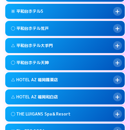
092-735-1100
smartphone
このホテルの詳細ページを見る →
info
案内方法:
カードキーにつきホテルの入り口で
福岡市中央区西中洲5-10
map
※ 平和台ホテル5
待ち合わせ。
交通費:
無料
このホテルの詳細ページを見る →
info
092-761-0345
smartphone
案内方法:
女性が直接お部屋まで伺います。
◯ 平和台ホテル荒戸
交通費:
2,000円
福岡市中央区警固1-9-3
map
092-524-2121
smartphone
案内方法:
カードキーにつきホテルの入り口で
福岡市中央区高砂1-1-18
map
このホテルの詳細ページを見る →
△ 平和台ホテル大手門
info
待ち合わせ。
交通費:
2,000円
このホテルの詳細ページを見る →
info
092-732-5000
smartphone
案内方法:
女性が直接お部屋まで伺います。
◯ 平和台ホテル天神
交通費:
1,000円
福岡市中央区今川1-4－2
map
092-761-1361
smartphone
案内方法:
状況により派遣できません。
福岡市中央区荒戸1-5-27
map
このホテルの詳細ページを見る →
△ HOTEL AZ 福岡篠栗店
info
交通費:
無料
092-741-4422
smartphone
このホテルの詳細ページを見る →
info
案内方法:
女性が直接お部屋まで伺います。
福岡市中央区大手門1-5-4
map
△ HOTEL AZ 福岡和白店
交通費:
3,000円
092-737-1000
smartphone
このホテルの詳細ページを見る →
info
案内方法:
状況により派遣できません。
福岡市中央区舞鶴1-5-6
map
◯ THE LUIGANS Spa＆Resort
交通費:
3,000円
092-947-3310
smartphone
このホテルの詳細ページを見る →
info
案内方法:
状況により派遣できません。