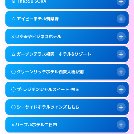
糟屋郡篠栗町大字乙犬985-1
map
※ The358 SORA
交通費:
3,000円
092-605-3301
smartphone
このホテルの詳細ページを見る →
info
案内方法:
女性が直接お部屋まで伺います。
福岡市東区和白丘2-3-1
map
△ アイビーホテル筑紫野
交通費:
3,000円
092-603-2525
smartphone
このホテルの詳細ページを見る →
info
案内方法:
24:00以降はホテルの入り口で待ち
福岡市東区西戸崎18-25
map
× いずみやビジネスホテル
合わせ。
交通費:
3,000円
このホテルの詳細ページを見る →
info
092-665-1616
smartphone
案内方法:
状況により派遣できません。
△ ガーデンテラス福岡 ホテル&リゾート
交通費:
2,000円
福岡市東区香椎照葉6-6-5
map
092-920-2130
smartphone
案内方法:
派遣できません。
筑紫野市湯町1-14-3
map
このホテルの詳細ページを見る →
◯ グリーンリッチホテル西鉄大橋駅前
info
交通費:
3,000円
070-9034-6635
smartphone
このホテルの詳細ページを見る →
info
案内方法:
状況により派遣できません。
福岡市西区姪の浜4-15-9
map
◯ ザ･レジデンシャルスイート･福岡
交通費:
無料
092-881-0067
smartphone
このホテルの詳細ページを見る →
info
案内方法:
女性が直接お部屋まで伺います。
福岡市西区小戸2-3-55
map
◯ シーサイドホテルツインズももち
交通費:
2,000円
092-552-4400
smartphone
このホテルの詳細ページを見る →
info
案内方法:
女性が直接お部屋まで伺います。
福岡市南区大橋1-7-15
map
× パープルホテル二日市
交通費:
2,000円
092-846-8585
smartphone