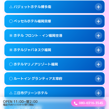
このホテルの詳細ページを見る →
info
案内方法:
女性が直接お部屋まで伺います。
福岡市早良区百道浜1-3-70
map
△ バジェットホテル博多南
交通費:
3,000円
092-822-5001
smartphone
このホテルの詳細ページを見る →
info
案内方法:
派遣できません。
福岡市早良区百道浜1-7-4
map
◯ ベッセルホテル福岡貝塚
交通費:
2,000円
092-922-2131
smartphone
このホテルの詳細ページを見る →
info
案内方法:
状況により派遣できません。
筑紫野市湯町2-5-6
map
※ ホテル フロント・イン福岡空港
交通費:
2,000円
092-592-0033
smartphone
このホテルの詳細ページを見る →
info
案内方法:
女性が直接お部屋まで伺います。
春日市上白水8-152
map
※ ホテルジャパネスク福岡
交通費:
2,000円
092-642-0101
smartphone
このホテルの詳細ページを見る →
info
案内方法:
カードキーにつきホテルの入り口で
福岡市東区箱崎7-10-65
map
◯ ホテルマリノアリゾート福岡
待ち合わせ。
交通費:
1,000円
このホテルの詳細ページを見る →
info
092-624-6688
smartphone
案内方法:
カードキーにつきホテルの入り口で
◯ ルートイン グランティア太宰府
待ち合わせ。
交通費:
3,000円
糟屋郡志免町別府2-18-1
map
092-645-2080
smartphone
案内方法:
女性が直接お部屋まで伺います。
このホテルの詳細ページを見る →
△ 二日市グリーンホテル
info
交通費:
3,000円
福岡市東区箱崎6-18−12
map
092-895-5511
smartphone
OPEN 11:00~翌2:00
080-6316-3545
案内方法:
女性が直接お部屋まで伺います。
電話予約10:30から受付開始！
福岡市西区小戸2-12-43
map
このホテルの詳細ページを見る →
◯ 二日市温泉 大観荘
info