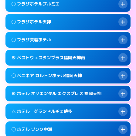
案内方法:
女性が直接お部屋まで伺います。
福岡市中央区赤坂1-15-31
map
このホテルの詳細ページを見る →
◯ プラザホテルプルミエ
info
交通費:
2,000円
092-771-2131
smartphone
このホテルの詳細ページを見る →
info
案内方法:
女性が直接お部屋まで伺います。
福岡市中央区輝国1-1-33
map
◯ プラザホテル天神
交通費:
無料
092-844-8111
smartphone
このホテルの詳細ページを見る →
info
案内方法:
女性が直接お部屋まで伺います。
福岡市中央区地行浜2-2-3
map
◯ プラザ芙蓉ホテル
交通費:
無料
0570-076-633
smartphone
このホテルの詳細ページを見る →
info
案内方法:
女性が直接お部屋まで伺います。
福岡市中央区大名1-14-13
map
※ ベストウェスタンプラス福岡天神南
交通費:
無料
0570-056-633
smartphone
このホテルの詳細ページを見る →
info
案内方法:
女性が直接お部屋まで伺います。
福岡市中央区大名1-9-63
map
◯ ベニキア カルトンホテル福岡天神
交通費:
無料
092-761-9633
smartphone
このホテルの詳細ページを見る →
info
案内方法:
カードキーにつきホテルの入り口で
福岡市中央区渡辺通2-3-28
map
※ ホテル オリエンタル エクスプレス 福岡天神
待ち合わせ。
交通費:
無料
このホテルの詳細ページを見る →
info
092-718-7700
smartphone
案内方法:
女性が直接お部屋まで伺います。
△ ホテル グランドルチェ博多
交通費:
無料
福岡市中央区春吉3-13-19
map
092-522-4980
smartphone
案内方法:
カードキーにつきホテルの入り口で
福岡市中央区清川1-14-15
map
このホテルの詳細ページを見る →
◯ ホテル ゾンク中洲
info
待ち合わせ。
交通費:
無料