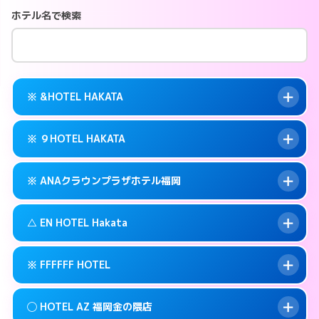
ホテル名で検索
※ &HOTEL HAKATA
※ ９HOTEL HAKATA
交通費:
無料
案内方法:
カードキーにつきホテルの入り口で
※ ANAクラウンプラザホテル福岡
待ち合わせ。
交通費:
無料
092-282-2225
smartphone
案内方法:
カードキーにつきホテルの入り口で
△ EN HOTEL Hakata
待ち合わせ。
交通費:
無料
福岡市博多区冷泉町9-6
map
092-263-5010
smartphone
案内方法:
カードキーにつきホテルの入り口で
このホテルの詳細ページを見る →
※ FFFFFF HOTEL
info
待ち合わせ。
交通費:
無料
福岡市博多区冷泉町9-16
map
092-471-7111
smartphone
案内方法:
状況により派遣できません。
このホテルの詳細ページを見る →
◯ HOTEL AZ 福岡金の隈店
info