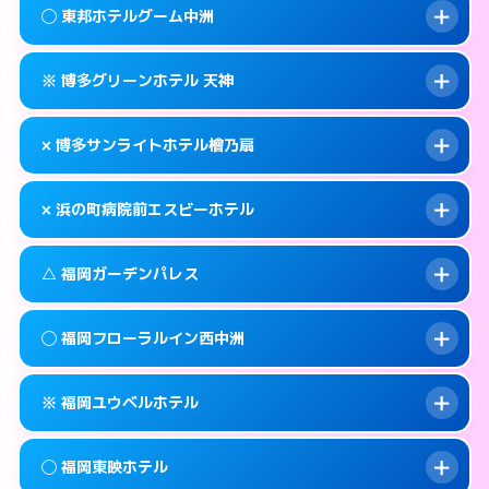
案内方法:
状況により派遣できません。
福岡市中央区西中洲1-16
map
◯ 東邦ホテルグーム中洲
交通費:
無料
092-725-1045
smartphone
このホテルの詳細ページを見る →
info
案内方法:
カードキーにつきホテルの入り口で
福岡市中央区渡辺通5-15-14
map
※ 博多グリーンホテル 天神
待ち合わせ。
交通費:
無料
このホテルの詳細ページを見る →
info
092-762-0109
smartphone
案内方法:
女性が直接お部屋まで伺います。
× 博多サンライトホテル檜乃扇
交通費:
無料
福岡市中央区春吉3-21-24
map
050-1807-3131
smartphone
案内方法:
カードキーにつきホテルの入り口で
福岡市中央区渡辺通5-7-22
map
このホテルの詳細ページを見る →
× 浜の町病院前エスビーホテル
info
待ち合わせ。
交通費:
無料
このホテルの詳細ページを見る →
info
092-722-3636
smartphone
案内方法:
派遣できません。
△ 福岡ガーデンパレス
交通費:
無料
福岡市中央区大名2-9-11
map
092-522-0080
smartphone
案内方法:
派遣できません。
福岡市中央区清川2-6-23
map
このホテルの詳細ページを見る →
◯ 福岡フローラルイン西中洲
info
交通費:
無料
092-717-6600
smartphone
このホテルの詳細ページを見る →
info
案内方法:
状況により派遣できません。
福岡市中央区長浜1-2-24
map
※ 福岡ユウベルホテル
交通費:
無料
092-713-1112
smartphone
このホテルの詳細ページを見る →
info
案内方法:
女性が直接お部屋まで伺います。
福岡市中央区天神4-8-15
map
◯ 福岡東映ホテル
交通費:
無料