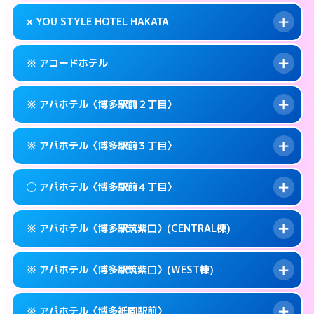
このホテルの詳細ページを見る →
info
0570-007-779
smartphone
案内方法:
状況により派遣できません。
× YOU STYLE HOTEL HAKATA
交通費:
無料
福岡市博多区奈良屋町10-21
map
092-473-7112
smartphone
案内方法:
24:00以降はホテルの入り口で待ち
福岡市博多区博多駅東1-12-3
map
このホテルの詳細ページを見る →
※ アコードホテル
info
合わせ。
交通費:
無料
このホテルの詳細ページを見る →
info
092-474-1121
smartphone
案内方法:
派遣できません。
※ アパホテル〈博多駅前２丁目〉
交通費:
無料
福岡市博多区博多駅東1-9-36
map
092-402-4433
smartphone
案内方法:
カードキーにつきホテルの入り口で
福岡市博多区下川端町10-1
map
このホテルの詳細ページを見る →
※ アパホテル〈博多駅前３丁目〉
info
待ち合わせ。
交通費:
無料
このホテルの詳細ページを見る →
info
092-434-1850
smartphone
案内方法:
カードキーにつきホテルの入り口で
◯ アパホテル〈博多駅前４丁目〉
待ち合わせ。
交通費:
無料
福岡市博多区博多駅前3-11-20
map
0570-097-311
smartphone
案内方法:
カードキーにつきホテルの入り口で
このホテルの詳細ページを見る →
※ アパホテル〈博多駅筑紫口〉(CENTRAL棟)
info
待ち合わせ。
交通費:
無料
福岡市博多区博多駅前2-11-12
map
0570-098-211
smartphone
案内方法:
女性が直接お部屋まで伺います。
このホテルの詳細ページを見る →
※ アパホテル〈博多駅筑紫口〉(WEST棟)
info
交通費:
無料
福岡市博多区博多駅前3-11-6
map
0570-099-611
smartphone
案内方法:
カードキーにつきホテルの入り口で
福岡市博多区博多駅前4-10－15
map
このホテルの詳細ページを見る →
※ アパホテル〈博多祇園駅前〉
info