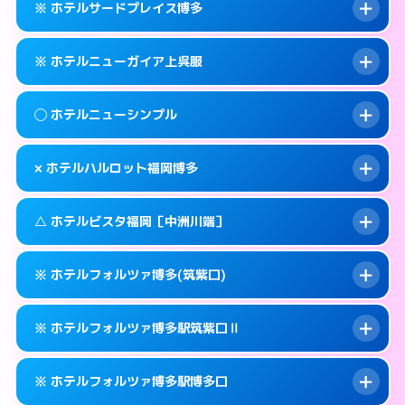
福岡市博多区下川端町3-2
map
※ ホテルサードプレイス博多
交通費:
無料
092-629-8666
smartphone
このホテルの詳細ページを見る →
info
案内方法:
25:00以降はホテルの入り口で待ち
福岡市博多区大井2-10-6
map
※ ホテルニューガイア上呉服
合わせ。
交通費:
無料
このホテルの詳細ページを見る →
info
092-472-1111
smartphone
案内方法:
カードキーにつきホテルの入り口で
◯ ホテルニューシンプル
待ち合わせ。
交通費:
無料
福岡市博多区博多駅中央街5-3
map
092-642-4563
smartphone
案内方法:
カードキーにつきホテルの入り口で
このホテルの詳細ページを見る →
× ホテルハルロット福岡博多
info
待ち合わせ。
交通費:
無料
福岡市博多区堅粕2-2-2
map
092-273-2911
smartphone
案内方法:
女性が直接お部屋まで伺います。
このホテルの詳細ページを見る →
△ ホテルビスタ福岡［中洲川端］
info
交通費:
無料
福岡市博多区上呉服町14-25
map
092-411-4311
smartphone
案内方法:
派遣できません。
福岡市博多区博多駅前1-23-11
map
このホテルの詳細ページを見る →
※ ホテルフォルツァ博多(筑紫口)
info
交通費:
無料
092-475-8533
smartphone
このホテルの詳細ページを見る →
info
案内方法:
状況により派遣できません。
福岡市博多区博多駅東2-9-10
map
※ ホテルフォルツァ博多駅筑紫口Ⅱ
交通費:
無料
092-281-3737
smartphone
このホテルの詳細ページを見る →
info
案内方法:
カードキーにつきホテルの入り口で
福岡市博多区上川端町14-28
map
※ ホテルフォルツァ博多駅博多口
待ち合わせ。
交通費:
無料