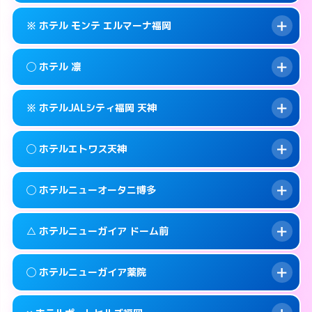
このホテルの詳細ページを見る →
info
092-401-1905
smartphone
案内方法:
状況により派遣できません。
※ ホテル モンテ エルマーナ福岡
交通費:
無料
福岡市中央区天神3-3-14
map
092-406-1331
smartphone
案内方法:
女性が直接お部屋まで伺います。
福岡市中央区西中洲12-18
map
このホテルの詳細ページを見る →
◯ ホテル 凛
info
交通費:
無料
092-771-7717
smartphone
このホテルの詳細ページを見る →
info
案内方法:
カードキーにつきホテルの入り口で
福岡市中央区春吉3-14-27
map
※ ホテルJALシティ福岡 天神
待ち合わせ。
交通費:
無料
このホテルの詳細ページを見る →
info
092-735-7111
smartphone
案内方法:
女性が直接お部屋まで伺います。
◯ ホテルエトワス天神
交通費:
無料
福岡市中央区渡辺通3-4-24
map
092-718-8300
smartphone
案内方法:
カードキーにつきホテルの入り口で
福岡市中央区春吉3-14-14
map
このホテルの詳細ページを見る →
◯ ホテルニューオータニ博多
info
待ち合わせ。
交通費:
無料
このホテルの詳細ページを見る →
info
092-718-7558
smartphone
案内方法:
女性が直接お部屋まで伺います。
△ ホテルニューガイア ドーム前
交通費:
無料
福岡市中央区大名2-12-5
map
092-737-3233
smartphone
案内方法:
女性が直接お部屋まで伺います。
福岡市中央区天神3-5-18
map
このホテルの詳細ページを見る →
◯ ホテルニューガイア薬院
info
交通費:
2,000円
092-714-1111
smartphone
このホテルの詳細ページを見る →
info
案内方法:
状況により派遣できません。
福岡市中央区渡辺通1-1-2