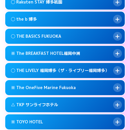
福岡市博多区祇園町6-22
map
このホテルの詳細ページを見る →
◯ Rakuten STAY 博多祇園
info
交通費:
無料
092-473-9898
smartphone
このホテルの詳細ページを見る →
info
案内方法:
状況により派遣できません。
福岡市博多区博多駅前3-3-17
map
◯ the b 博多
交通費:
無料
092-482-1919
smartphone
このホテルの詳細ページを見る →
info
案内方法:
女性が直接お部屋まで伺います。
福岡市博多区博多駅前4-3-20
map
◯ THE BASICS FUKUOKA
交通費:
無料
03-4405-0568
smartphone
このホテルの詳細ページを見る →
info
案内方法:
女性が直接お部屋まで伺います。
福岡市博多区上呉服町12-31
map
※ The BREAKFAST HOTEL福岡中洲
交通費:
無料
092-415-3333
smartphone
このホテルの詳細ページを見る →
info
案内方法:
女性が直接お部屋まで伺います。
福岡市博多区博多駅南1-3-9
map
◯ THE LIVELY 福岡博多（ザ・ライブリー福岡博多）
交通費:
無料
092-412-1234
smartphone
このホテルの詳細ページを見る →
info
案内方法:
カードキーにつきホテルの入り口で
福岡市博多区博多駅東 2-14-1
map
※ The OneFive Marine Fukuoka
待ち合わせ。
交通費:
無料
このホテルの詳細ページを見る →
info
0120-996-941
smartphone
案内方法:
女性が直接お部屋まで伺います。
△ TKP サンライフホテル
交通費:
無料
福岡市博多区中洲3-6-19
map
050-3138-2071
smartphone
案内方法:
カードキーにつきホテルの入り口で
福岡市博多区中洲5-2-18
map
このホテルの詳細ページを見る →
※ TOYO HOTEL
info
待ち合わせ。
交通費:
無料