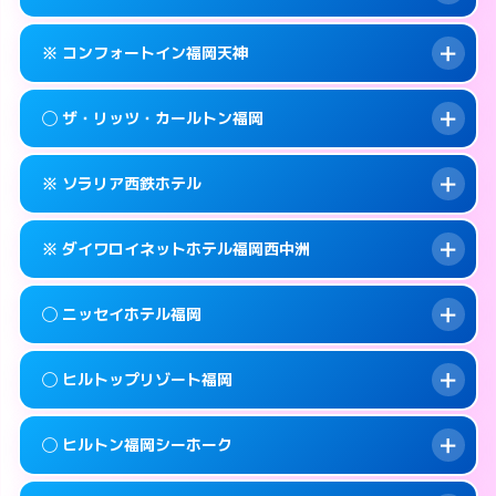
交通費:
無料
092-733-0130
smartphone
このホテルの詳細ページを見る →
info
案内方法:
女性が直接お部屋まで伺います。
福岡市中央区春吉3-26-30
map
※ コンフォートイン福岡天神
交通費:
無料
092-733-3900
smartphone
このホテルの詳細ページを見る →
info
案内方法:
女性が直接お部屋まで伺います。
福岡市中央区春吉1-6-5
map
◯ ザ・リッツ・カールトン福岡
交通費:
無料
092-733-0330
smartphone
このホテルの詳細ページを見る →
info
案内方法:
カードキーにつきホテルの入り口で
福岡市中央区春吉3-21-10
map
※ ソラリア西鉄ホテル
待ち合わせ。
交通費:
無料
このホテルの詳細ページを見る →
info
092-711-2811
smartphone
案内方法:
女性が直接お部屋まで伺います。
※ ダイワロイネットホテル福岡西中洲
交通費:
無料
福岡市中央区天神1-2-1
map
092-401-8888
smartphone
案内方法:
カードキーにつきホテルの入り口で
福岡市中央区大名2-6-50
map
このホテルの詳細ページを見る →
◯ ニッセイホテル福岡
info
待ち合わせ。
交通費:
無料
このホテルの詳細ページを見る →
info
092-761-6500
smartphone
案内方法:
カードキーにつきホテルの入り口で
◯ ヒルトップリゾート福岡
待ち合わせ。
交通費:
無料
福岡市中央区天神2-2-43
map
092-409-3155
smartphone
案内方法:
女性が直接お部屋まで伺います。
このホテルの詳細ページを見る →
◯ ヒルトン福岡シーホーク
info
交通費:
1,000円
福岡市中央区西中洲1-9
map
092-732-0900
smartphone