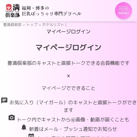
福岡・博多の
巨乳ぽっちゃり専門デリヘル
MENU
豊満倶楽部
»
トップ
»
ホテルリスト |
マイページログイン
マイページログイン
豊満倶楽部のキャストと直接トークできる会員機能です
×
マイページでできること
chat
お気に入り（マイガール）のキャストと直接トークができ
ます
photo_camera
トーク内でキャストから㊙画像・動画が届くことも
notifications
新着はメール・プッシュ通知でお知らせ
event_note