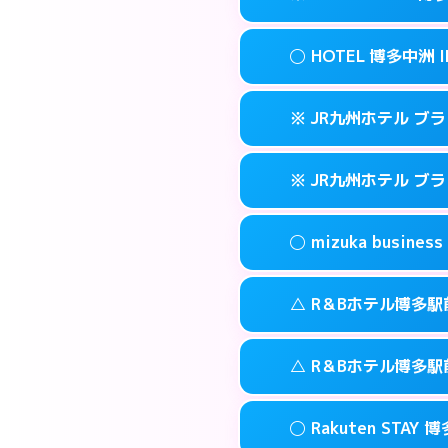
交通費:
3,000円
090-3073-12
smartphone
このホテルの詳細
info
案内方法:
女性が直
福岡市博多区博多
map
◯ HOTEL 博多中洲 I
交通費:
無料
092-513-330
smartphone
このホテルの詳細
info
案内方法:
カードキ
福岡市博多区金の
map
※ JR九州ホテル ブ
交通費:
無料
092-710-767
smartphone
このホテルの詳細
info
案内方法:
女性が直
福岡市博多区住吉
map
※ JR九州ホテル ブ
交通費:
無料
092-291-008
smartphone
このホテルの詳細
info
案内方法:
カードキ
福岡市博多区中
map
◯ mizuka busi
交通費:
無料
092-477-873
smartphone
このホテルの詳細
info
案内方法:
カードキ
福岡市博多区博多
map
△ R＆Bホテル博多駅
交通費:
無料
092-413-878
smartphone
このホテルの詳細
info
案内方法:
女性が直
福岡市博多区博多
map
△ R＆Bホテル博多駅
交通費:
無料
03-4531-968
smartphone
このホテルの詳細
info
案内方法:
状況によ
福岡市博多区祇
map
◯ Rakuten STAY 
交通費:
無料
092-473-989
smartphone