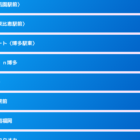
駅前4-10－15
祇園駅前〉
1
ページを見る →
ーにつきホテルの入り口で待ち合わせ。
駅東1-14-1
東比恵駅前〉
1
ページを見る →
ーにつきホテルの入り口で待ち合わせ。
駅東1-11-11
ート〈博多駅東〉
1
ページを見る →
ーにつきホテルの入り口で待ち合わせ。
園町1-1
ｉｎ博多
5
ページを見る →
ーにつきホテルの入り口で待ち合わせ。
恵2-16-13
多
1
ページを見る →
接お部屋まで伺います。
駅東1-18-1
駅前
1
ページを見る →
ません。
川端町14-25
南福岡
1
ページを見る →
ーにつきホテルの入り口で待ち合わせ。
駅南1-4-6
フクオカ