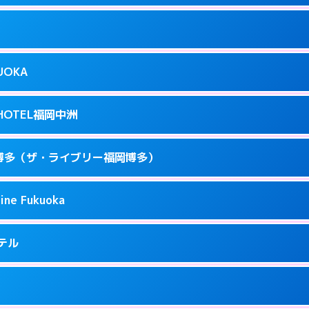
ページを見る →
り派遣できません。
駅前3-3-17
9
ページを見る →
接お部屋まで伺います。
駅前4-3-20
KUOKA
8
ページを見る →
接お部屋まで伺います。
呉服町12-31
T HOTEL福岡中洲
3
ページを見る →
接お部屋まで伺います。
駅南1-3-9
 福岡博多（ザ・ライブリー福岡博多）
4
ページを見る →
ーにつきホテルの入り口で待ち合わせ。
駅東 2-14-1
ine Fukuoka
1
ページを見る →
接お部屋まで伺います。
3-6-19
ホテル
71
ページを見る →
ーにつきホテルの入り口で待ち合わせ。
5-2-18
9
ページを見る →