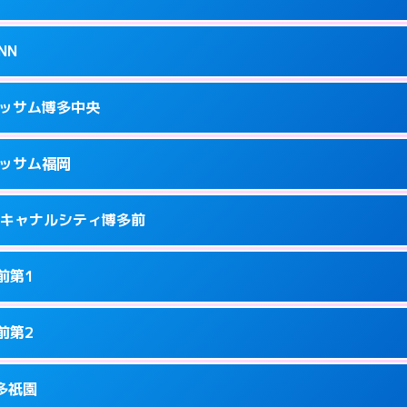
34
ページを見る →
接お部屋まで伺います。
駅南2-13-1
NN
1
ページを見る →
ーにつきホテルの入り口で待ち合わせ。
隈3-14-25
ラッサム博多中央
5
ページを見る →
接お部屋まで伺います。
3-12-1号
ラッサム福岡
8
ページを見る →
ーにつきホテルの入り口で待ち合わせ。
洲中島町4-14
ness キャナルシティ博多前
9
ページを見る →
ーにつきホテルの入り口で待ち合わせ。
駅前2-2-11
前第1
7
ページを見る →
接お部屋まで伺います。
駅東2-2-4
前第2
1
ページを見る →
り派遣できません。
園町6-22
博多祇園
8