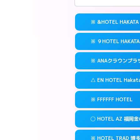
※ &HOTEL HAKATA
※ ９HOTEL HAKATA
交通費:
無料
案内方法:
カードキ
※ ANAクラウンプ
交通費:
無料
092-282-222
smartphone
案内方法:
カードキ
福岡市博多区冷
map
△ EN HOTEL Hakat
交通費:
無料
092-263-501
smartphone
このホテルの詳細
info
案内方法:
カードキ
福岡市博多区冷
map
※ FFFFFF HOTEL
交通費:
無料
092-471-711
smartphone
このホテルの詳細
info
案内方法:
状況によ
福岡市博多区博多
map
◯ HOTEL AZ 福岡
交通費:
無料
092-461-050
smartphone
このホテルの詳細
info
案内方法:
カードキ
福岡市博多区博多
map
※ HOTEL TRAD 博