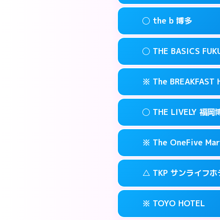
このホテルの詳細
info
案内方法:
状況によ
福岡市博多区博多
map
◯ the b 博多
交通費:
無料
092-482-191
smartphone
このホテルの詳細
info
案内方法:
女性が直
福岡市博多区博多
map
◯ THE BASICS FU
交通費:
無料
03-4405-056
smartphone
このホテルの詳細
info
案内方法:
女性が直
福岡市博多区上
map
※ The BREAKFAS
交通費:
無料
092-415-333
smartphone
このホテルの詳細
info
案内方法:
女性が直
福岡市博多区博多
map
◯ THE LIVELY
交通費:
無料
092-412-123
smartphone
このホテルの詳細
info
案内方法:
カードキ
福岡市博多区博多
map
※ The OneFive Mar
交通費:
無料
0120-996-94
smartphone
このホテルの詳細
info
案内方法:
女性が直
福岡市博多区中洲
map
△ TKP サンライフ
交通費:
無料
050-3138-20
smartphone
このホテルの詳細
info
案内方法:
カードキ
福岡市博多区中洲
map
※ TOYO HOTEL
交通費:
無料
0570-007-77
smartphone
このホテルの詳細
info