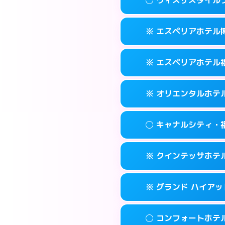
交通費:
2,000円
092-452-548
smartphone
このホテルの詳細
info
案内方法:
女性が直
福岡市博多区博多
map
※ エスペリアホテル
交通費:
無料
092-581-030
smartphone
このホテルの詳細
info
案内方法:
女性が直
福岡市博多区竹丘
map
※ エスペリアホテル
交通費:
無料
092-433-390
smartphone
このホテルの詳細
info
案内方法:
カードキ
福岡市博多区博多
map
※ オリエンタルホテ
交通費:
無料
092-412-727
smartphone
このホテルの詳細
info
案内方法:
カードキ
福岡市博多区博多
map
◯ キャナルシティ・
交通費:
無料
092-271-007
smartphone
このホテルの詳細
info
案内方法:
カードキ
福岡市博多区須
map
※ クインテッサホテル福
交通費:
無料
0570-051-15
smartphone
このホテルの詳細
info
案内方法:
女性が直
福岡市博多区博
map
※ グランド ハイアッ
交通費:
無料
092-282-880
smartphone
このホテルの詳細
info
案内方法:
カードキ
福岡市博多区住吉
map
◯ コンフォートホテ