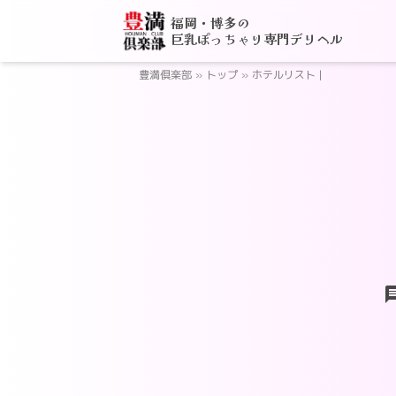
福岡・博多の
巨乳ぽっちゃり専門デリヘル
豊満倶楽部
»
トップ
»
ホテルリスト |
ch