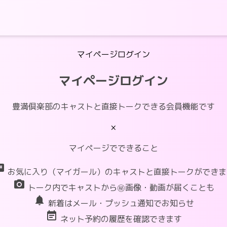
マイページログイン
マイページログイン
豊満倶楽部のキャストと直接トークできる会員機能です
×
マイページでできること
at
お気に入り（マイガール）のキャストと直接トークができま
photo_camera
トーク内でキャストから㊙画像・動画が届くことも
notifications
新着はメール・プッシュ通知でお知らせ
event_note
ネット予約の履歴を確認できます