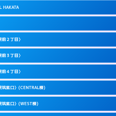
り派遣できません。
良屋町10-21
L HAKATA
2
ページを見る →
0以降はホテルの入り口で待ち合わせ。
駅東1-12-3
1
ページを見る →
ません。
駅東1-9-36
駅前２丁目〉
3
ページを見る →
ーにつきホテルの入り口で待ち合わせ。
川端町10-1
駅前３丁目〉
0
ページを見る →
ーにつきホテルの入り口で待ち合わせ。
駅前3-11-20
駅前４丁目〉
1
ページを見る →
ーにつきホテルの入り口で待ち合わせ。
駅前2-11-12
筑紫口〉(CENTRAL棟)
1
ページを見る →
接お部屋まで伺います。
駅前3-11-6
筑紫口〉(WEST棟)
1
ページを見る →
ーにつきホテルの入り口で待ち合わせ。