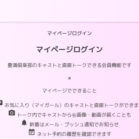
マイページログイン
マイページログイン
豊満倶楽部のキャストと直接トークできる会員機能です
×
マイページでできること
at
お気に入り（マイガール）のキャストと直接トークができま
photo_camera
トーク内でキャストから㊙画像・動画が届くことも
notifications
新着はメール・プッシュ通知でお知らせ
event_note
ネット予約の履歴を確認できます