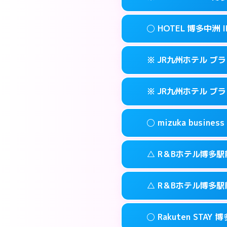
交通費:
3,000円
090-3073-12
smartphone
このホテルの詳細
info
案内方法:
女性が直
福岡市博多区博多
map
◯ HOTEL 博多中洲 I
交通費:
無料
092-513-330
smartphone
このホテルの詳細
info
案内方法:
カードキ
福岡市博多区金の
map
※ JR九州ホテル ブ
交通費:
無料
092-710-767
smartphone
このホテルの詳細
info
案内方法:
女性が直
福岡市博多区住吉
map
※ JR九州ホテル ブ
交通費:
無料
092-291-008
smartphone
このホテルの詳細
info
案内方法:
カードキ
福岡市博多区中
map
◯ mizuka busi
交通費:
無料
092-477-873
smartphone
このホテルの詳細
info
案内方法:
カードキ
福岡市博多区博多
map
△ R＆Bホテル博多駅
交通費:
無料
092-413-878
smartphone
このホテルの詳細
info
案内方法:
女性が直
福岡市博多区博多
map
△ R＆Bホテル博多駅
交通費:
無料
03-4531-968
smartphone
このホテルの詳細
info
案内方法:
状況によ
福岡市博多区祇
map
◯ Rakuten STAY 
交通費:
無料
092-473-989
smartphone