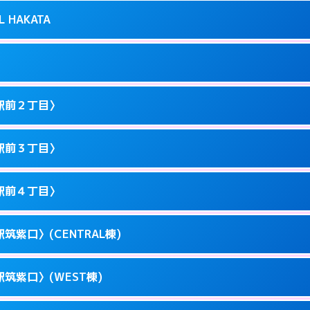
り派遣できません。
良屋町10-21
L HAKATA
2
ページを見る →
0以降はホテルの入り口で待ち合わせ。
駅東1-12-3
1
ページを見る →
ません。
駅東1-9-36
駅前２丁目〉
3
ページを見る →
ーにつきホテルの入り口で待ち合わせ。
川端町10-1
駅前３丁目〉
0
ページを見る →
ーにつきホテルの入り口で待ち合わせ。
駅前3-11-20
駅前４丁目〉
1
ページを見る →
ーにつきホテルの入り口で待ち合わせ。
駅前2-11-12
筑紫口〉(CENTRAL棟)
1
ページを見る →
接お部屋まで伺います。
駅前3-11-6
筑紫口〉(WEST棟)
1
ページを見る →
ーにつきホテルの入り口で待ち合わせ。