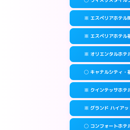
交通費:
2,000円
092-452-548
smartphone
このホテルの詳細
info
案内方法:
女性が直
福岡市博多区博多
map
※ エスペリアホテル
交通費:
無料
092-581-030
smartphone
このホテルの詳細
info
案内方法:
女性が直
福岡市博多区竹丘
map
※ エスペリアホテル
交通費:
無料
092-433-390
smartphone
このホテルの詳細
info
案内方法:
カードキ
福岡市博多区博多
map
※ オリエンタルホテ
交通費:
無料
092-412-727
smartphone
このホテルの詳細
info
案内方法:
カードキ
福岡市博多区博多
map
◯ キャナルシティ・
交通費:
無料
092-271-007
smartphone
このホテルの詳細
info
案内方法:
カードキ
福岡市博多区須
map
※ クインテッサホテル福
交通費:
無料
0570-051-15
smartphone
このホテルの詳細
info
案内方法:
女性が直
福岡市博多区博
map
※ グランド ハイアッ
交通費:
無料
092-282-880
smartphone
このホテルの詳細
info
案内方法:
カードキ
福岡市博多区住吉
map
◯ コンフォートホテ