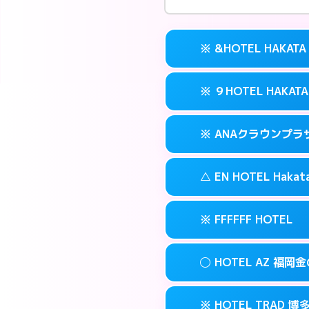
※ &HOTEL HAKATA
※ ９HOTEL HAKATA
交通費:
無料
案内方法:
カードキ
※ ANAクラウンプ
交通費:
無料
092-282-222
smartphone
案内方法:
カードキ
福岡市博多区冷
map
△ EN HOTEL Hakat
交通費:
無料
092-263-501
smartphone
このホテルの詳細
info
案内方法:
カードキ
福岡市博多区冷
map
※ FFFFFF HOTEL
交通費:
無料
092-471-711
smartphone
このホテルの詳細
info
案内方法:
状況によ
福岡市博多区博多
map
◯ HOTEL AZ 福岡
交通費:
無料
092-461-050
smartphone
このホテルの詳細
info
案内方法:
カードキ
福岡市博多区博多
map
※ HOTEL TRAD 博