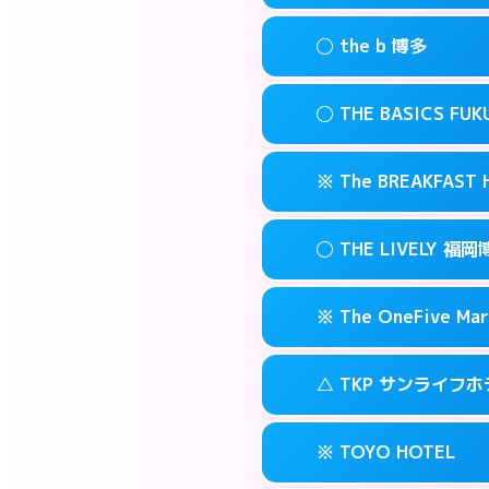
このホテルの詳細
info
案内方法:
状況によ
福岡市博多区博多
map
◯ the b 博多
交通費:
無料
092-482-191
smartphone
このホテルの詳細
info
案内方法:
女性が直
福岡市博多区博多
map
◯ THE BASICS FU
交通費:
無料
03-4405-056
smartphone
このホテルの詳細
info
案内方法:
女性が直
福岡市博多区上
map
※ The BREAKFAS
交通費:
無料
092-415-333
smartphone
このホテルの詳細
info
案内方法:
女性が直
福岡市博多区博多
map
◯ THE LIVELY
交通費:
無料
092-412-123
smartphone
このホテルの詳細
info
案内方法:
カードキ
福岡市博多区博多
map
※ The OneFive Mar
交通費:
無料
0120-996-94
smartphone
このホテルの詳細
info
案内方法:
女性が直
福岡市博多区中洲
map
△ TKP サンライフ
交通費:
無料
050-3138-20
smartphone
このホテルの詳細
info
案内方法:
カードキ
福岡市博多区中洲
map
※ TOYO HOTEL
交通費:
無料
0570-007-77
smartphone
このホテルの詳細
info