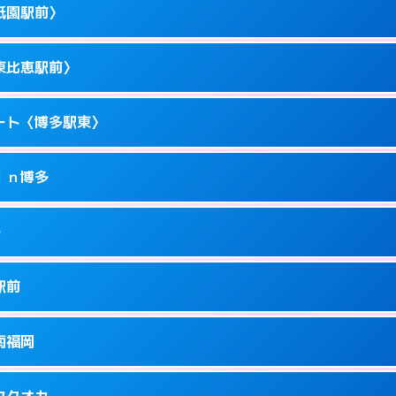
駅前4-10－15
祇園駅前〉
1
ページを見る →
ーにつきホテルの入り口で待ち合わせ。
駅東1-14-1
東比恵駅前〉
1
ページを見る →
ーにつきホテルの入り口で待ち合わせ。
駅東1-11-11
ート〈博多駅東〉
1
ページを見る →
ーにつきホテルの入り口で待ち合わせ。
園町1-1
ｉｎ博多
5
ページを見る →
ーにつきホテルの入り口で待ち合わせ。
恵2-16-13
多
1
ページを見る →
接お部屋まで伺います。
駅東1-18-1
駅前
1
ページを見る →
ません。
川端町14-25
南福岡
1
ページを見る →
ーにつきホテルの入り口で待ち合わせ。
駅南1-4-6
フクオカ