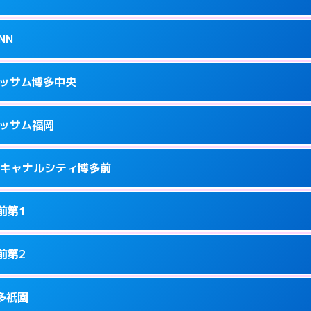
34
ページを見る →
接お部屋まで伺います。
駅南2-13-1
NN
1
ページを見る →
ーにつきホテルの入り口で待ち合わせ。
隈3-14-25
ラッサム博多中央
5
ページを見る →
接お部屋まで伺います。
3-12-1号
ラッサム福岡
8
ページを見る →
ーにつきホテルの入り口で待ち合わせ。
洲中島町4-14
ness キャナルシティ博多前
9
ページを見る →
ーにつきホテルの入り口で待ち合わせ。
駅前2-2-11
前第1
7
ページを見る →
接お部屋まで伺います。
駅東2-2-4
前第2
1
ページを見る →
り派遣できません。
園町6-22
博多祇園
8