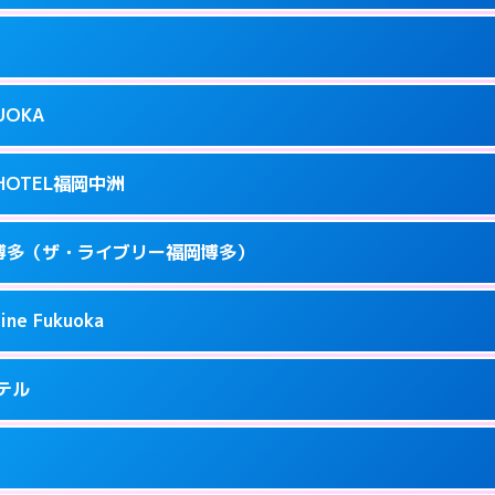
ページを見る →
り派遣できません。
駅前3-3-17
9
ページを見る →
接お部屋まで伺います。
駅前4-3-20
KUOKA
8
ページを見る →
接お部屋まで伺います。
呉服町12-31
T HOTEL福岡中洲
3
ページを見る →
接お部屋まで伺います。
駅南1-3-9
 福岡博多（ザ・ライブリー福岡博多）
4
ページを見る →
ーにつきホテルの入り口で待ち合わせ。
駅東 2-14-1
ine Fukuoka
1
ページを見る →
接お部屋まで伺います。
3-6-19
ホテル
71
ページを見る →
ーにつきホテルの入り口で待ち合わせ。
5-2-18
9
ページを見る →