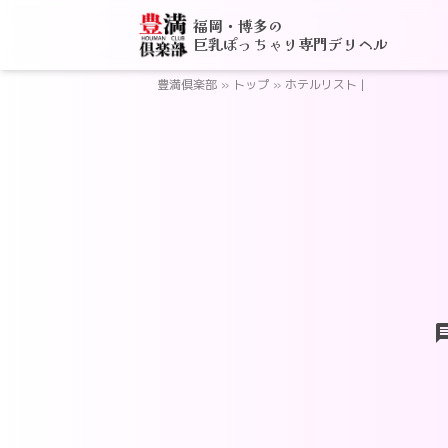
福岡・博多の
巨乳ぽっちゃり専門デリヘル
豊満倶楽部
»
トップ
»
ホテルリスト |
ch