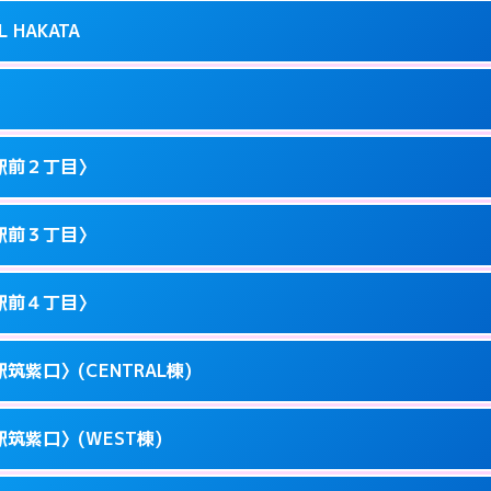
り派遣できません。
良屋町10-21
L HAKATA
2
ページを見る →
0以降はホテルの入り口で待ち合わせ。
駅東1-12-3
1
ページを見る →
ません。
駅東1-9-36
駅前２丁目〉
3
ページを見る →
ーにつきホテルの入り口で待ち合わせ。
川端町10-1
駅前３丁目〉
0
ページを見る →
ーにつきホテルの入り口で待ち合わせ。
駅前3-11-20
駅前４丁目〉
1
ページを見る →
ーにつきホテルの入り口で待ち合わせ。
駅前2-11-12
筑紫口〉(CENTRAL棟)
1
ページを見る →
接お部屋まで伺います。
駅前3-11-6
筑紫口〉(WEST棟)
1
ページを見る →
ーにつきホテルの入り口で待ち合わせ。