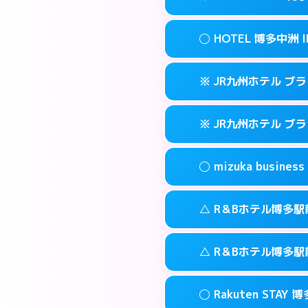
交通費:
3,000円
090-3073-12
smartphone
このホテルの詳細
info
案内方法:
女性が直
福岡市博多区博多
map
◯ HOTEL 博多中洲 I
交通費:
無料
092-513-330
smartphone
このホテルの詳細
info
案内方法:
カードキ
福岡市博多区金の
map
※ JR九州ホテル ブ
交通費:
無料
092-710-767
smartphone
このホテルの詳細
info
案内方法:
女性が直
福岡市博多区住吉
map
※ JR九州ホテル ブ
交通費:
無料
092-291-008
smartphone
このホテルの詳細
info
案内方法:
カードキ
福岡市博多区中
map
◯ mizuka busi
交通費:
無料
092-477-873
smartphone
このホテルの詳細
info
案内方法:
カードキ
福岡市博多区博多
map
△ R＆Bホテル博多駅
交通費:
無料
092-413-878
smartphone
このホテルの詳細
info
案内方法:
女性が直
福岡市博多区博多
map
△ R＆Bホテル博多駅
交通費:
無料
03-4531-968
smartphone
このホテルの詳細
info
案内方法:
状況によ
福岡市博多区祇
map
◯ Rakuten STAY 
交通費:
無料
092-473-989
smartphone