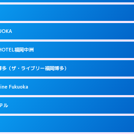
ページを見る →
り派遣できません。
駅前3-3-17
9
ページを見る →
接お部屋まで伺います。
駅前4-3-20
KUOKA
8
ページを見る →
接お部屋まで伺います。
呉服町12-31
T HOTEL福岡中洲
3
ページを見る →
接お部屋まで伺います。
駅南1-3-9
 福岡博多（ザ・ライブリー福岡博多）
4
ページを見る →
ーにつきホテルの入り口で待ち合わせ。
駅東 2-14-1
ine Fukuoka
1
ページを見る →
接お部屋まで伺います。
3-6-19
ホテル
71
ページを見る →
ーにつきホテルの入り口で待ち合わせ。
5-2-18
9
ページを見る →