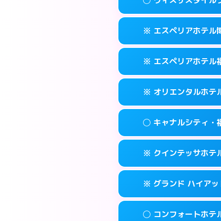
交通費:
2,000円
092-452-548
smartphone
このホテルの詳細
info
案内方法:
女性が直
福岡市博多区博多
map
※ エスペリアホテル
交通費:
無料
092-581-030
smartphone
このホテルの詳細
info
案内方法:
女性が直
福岡市博多区竹丘
map
※ エスペリアホテル
交通費:
無料
092-433-390
smartphone
このホテルの詳細
info
案内方法:
カードキ
福岡市博多区博多
map
※ オリエンタルホテ
交通費:
無料
092-412-727
smartphone
このホテルの詳細
info
案内方法:
カードキ
福岡市博多区博多
map
◯ キャナルシティ・
交通費:
無料
092-271-007
smartphone
このホテルの詳細
info
案内方法:
カードキ
福岡市博多区須
map
※ クインテッサホテル福
交通費:
無料
0570-051-15
smartphone
このホテルの詳細
info
案内方法:
女性が直
福岡市博多区博
map
※ グランド ハイアッ
交通費:
無料
092-282-880
smartphone
このホテルの詳細
info
案内方法:
カードキ
福岡市博多区住吉
map
◯ コンフォートホテ