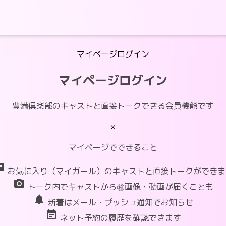
マイページログイン
マイページログイン
豊満倶楽部のキャストと直接トークできる会員機能です
×
マイページでできること
at
お気に入り（マイガール）のキャストと直接トークができま
photo_camera
トーク内でキャストから㊙画像・動画が届くことも
notifications
新着はメール・プッシュ通知でお知らせ
event_note
ネット予約の履歴を確認できます