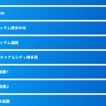
34
ページを見る →
接お部屋まで伺います。
駅南2-13-1
NN
1
ページを見る →
ーにつきホテルの入り口で待ち合わせ。
隈3-14-25
ラッサム博多中央
5
ページを見る →
接お部屋まで伺います。
3-12-1号
ラッサム福岡
8
ページを見る →
ーにつきホテルの入り口で待ち合わせ。
洲中島町4-14
ness キャナルシティ博多前
9
ページを見る →
ーにつきホテルの入り口で待ち合わせ。
駅前2-2-11
前第1
7
ページを見る →
接お部屋まで伺います。
駅東2-2-4
前第2
1
ページを見る →
り派遣できません。
園町6-22
博多祇園
8