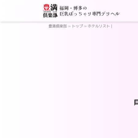
福岡・博多の
巨乳ぽっちゃり専門デリヘル
豊満倶楽部
»
トップ
»
ホテルリスト |
ch