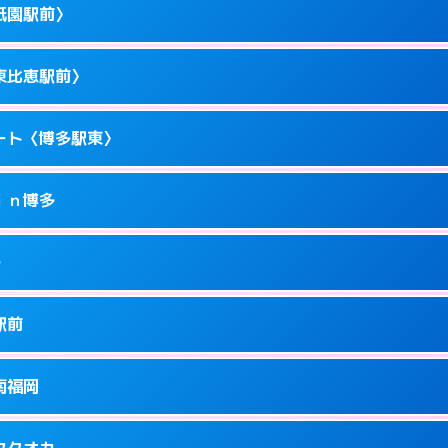
駅前4-10－15
祇園駅前〉
1
ページを見る →
ーにつきホテルの入り口で待ち合わせ。
駅東1-14-1
東比恵駅前〉
1
ページを見る →
ーにつきホテルの入り口で待ち合わせ。
駅東1-11-11
ート〈博多駅東〉
1
ページを見る →
ーにつきホテルの入り口で待ち合わせ。
園町1-1
ｉｎ博多
5
ページを見る →
ーにつきホテルの入り口で待ち合わせ。
恵2-16-13
多
1
ページを見る →
接お部屋まで伺います。
駅東1-18-1
駅前
1
ページを見る →
ません。
川端町14-25
南福岡
1
ページを見る →
ーにつきホテルの入り口で待ち合わせ。
駅南1-4-6
フクオカ