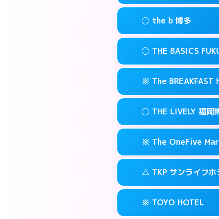
このホテルの詳細
info
案内方法:
状況によ
福岡市博多区博多
map
◯ the b 博多
交通費:
無料
092-482-191
smartphone
このホテルの詳細
info
案内方法:
女性が直
福岡市博多区博多
map
◯ THE BASICS FU
交通費:
無料
03-4405-056
smartphone
このホテルの詳細
info
案内方法:
女性が直
福岡市博多区上
map
※ The BREAKFAS
交通費:
無料
092-415-333
smartphone
このホテルの詳細
info
案内方法:
女性が直
福岡市博多区博多
map
◯ THE LIVELY
交通費:
無料
092-412-123
smartphone
このホテルの詳細
info
案内方法:
カードキ
福岡市博多区博多
map
※ The OneFive Mar
交通費:
無料
0120-996-94
smartphone
このホテルの詳細
info
案内方法:
女性が直
福岡市博多区中洲
map
△ TKP サンライフ
交通費:
無料
050-3138-20
smartphone
このホテルの詳細
info
案内方法:
カードキ
福岡市博多区中洲
map
※ TOYO HOTEL
交通費:
無料
0570-007-77
smartphone
このホテルの詳細
info