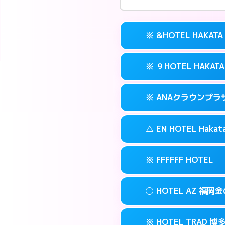
※ &HOTEL HAKATA
※ ９HOTEL HAKATA
交通費:
無料
案内方法:
カードキ
※ ANAクラウンプ
交通費:
無料
092-282-222
smartphone
案内方法:
カードキ
福岡市博多区冷
map
△ EN HOTEL Hakat
交通費:
無料
092-263-501
smartphone
このホテルの詳細
info
案内方法:
カードキ
福岡市博多区冷
map
※ FFFFFF HOTEL
交通費:
無料
092-471-711
smartphone
このホテルの詳細
info
案内方法:
状況によ
福岡市博多区博多
map
◯ HOTEL AZ 福岡
交通費:
無料
092-461-050
smartphone
このホテルの詳細
info
案内方法:
カードキ
福岡市博多区博多
map
※ HOTEL TRAD 博