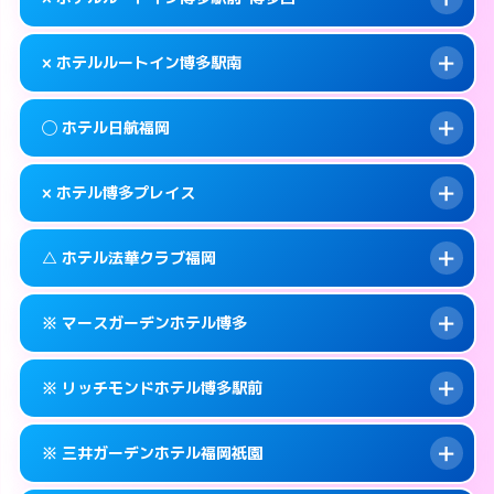
交通費:
無料
福岡市博多区博多駅前2-7-9
map
092-433-0400
smartphone
案内方法:
女性が直接お部屋まで伺います。
福岡市博多区博多駅南3-7-32
map
このホテルの詳細ページを見る →
× ホテルルートイン博多駅南
info
交通費:
無料
092-273-0050
smartphone
このホテルの詳細ページを見る →
info
案内方法:
派遣できません。
福岡市博多区中洲5-4-21
map
◯ ホテル日航福岡
交通費:
無料
092-477-8885
smartphone
このホテルの詳細ページを見る →
info
案内方法:
派遣できません。
福岡市博多区博多駅前1-1-20
map
× ホテル博多プレイス
交通費:
無料
092-473-4123
smartphone
このホテルの詳細ページを見る →
info
案内方法:
女性が直接お部屋まで伺います。
福岡市博多区博多駅南2-8-19
map
△ ホテル法華クラブ福岡
交通費:
無料
092-482-1111
smartphone
このホテルの詳細ページを見る →
info
案内方法:
派遣できません。
福岡市博多区博多駅前2-18-25
map
※ マースガーデンホテル博多
交通費:
無料
092-404-7770
smartphone
このホテルの詳細ページを見る →
info
案内方法:
状況により派遣できません。
福岡市博多区築港本町3-16
map
※ リッチモンドホテル博多駅前
交通費:
無料
092-271-3171
smartphone
このホテルの詳細ページを見る →
info
案内方法:
カードキーにつきホテルの入り口で
福岡市博多区住吉3-1-90
map
※ 三井ガーデンホテル福岡祇園
待ち合わせ。
交通費:
無料
このホテルの詳細ページを見る →
info