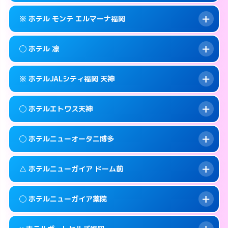
このホテルの詳細ページを見る →
info
092-401-1905
smartphone
案内方法:
状況により派遣できません。
※ ホテル モンテ エルマーナ福岡
交通費:
無料
福岡市中央区天神3-3-14
map
092-406-1331
smartphone
案内方法:
女性が直接お部屋まで伺います。
福岡市中央区西中洲12-18
map
このホテルの詳細ページを見る →
◯ ホテル 凛
info
交通費:
無料
092-771-7717
smartphone
このホテルの詳細ページを見る →
info
案内方法:
カードキーにつきホテルの入り口で
福岡市中央区春吉3-14-27
map
※ ホテルJALシティ福岡 天神
待ち合わせ。
交通費:
無料
このホテルの詳細ページを見る →
info
092-735-7111
smartphone
案内方法:
女性が直接お部屋まで伺います。
◯ ホテルエトワス天神
交通費:
無料
福岡市中央区渡辺通3-4-24
map
092-718-8300
smartphone
案内方法:
カードキーにつきホテルの入り口で
福岡市中央区春吉3-14-14
map
このホテルの詳細ページを見る →
◯ ホテルニューオータニ博多
info
待ち合わせ。
交通費:
無料
このホテルの詳細ページを見る →
info
092-718-7558
smartphone
案内方法:
女性が直接お部屋まで伺います。
△ ホテルニューガイア ドーム前
交通費:
無料
福岡市中央区大名2-12-5
map
092-737-3233
smartphone
案内方法:
女性が直接お部屋まで伺います。
福岡市中央区天神3-5-18
map
このホテルの詳細ページを見る →
◯ ホテルニューガイア薬院
info
交通費:
2,000円
092-714-1111
smartphone
このホテルの詳細ページを見る →
info
案内方法:
状況により派遣できません。
福岡市中央区渡辺通1-1-2