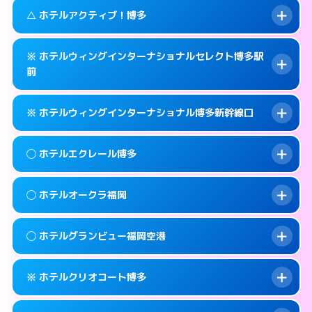
092-483-7711
smartphone
案内方法:
カードキーにつきホテルの入り口で
このホテルの詳細ページを見る →
△ ホテルアクティブ！博多
info
待ち合わせ。
交通費:
無料
福岡市博多区博多駅東 1-1-29
map
092-283-7060
smartphone
案内方法:
女性が直接お部屋まで伺います。
このホテルの詳細ページを見る →
※ ホテルウィングインターナショナルセレクト博多駅
info
交通費:
無料
福岡市博多区冷泉町8-24
map
前
092-452-4123
smartphone
案内方法:
状況により派遣できません。
福岡市博多区博多駅南2-2-5
map
このホテルの詳細ページを見る →
info
※ ホテルウィングインターナショナル博多新幹線口
092-452-0001
smartphone
このホテルの詳細ページを見る →
info
交通費:
無料
福岡市博多区博多駅前3-20-16
map
案内方法:
カードキーにつきホテルの入り口で
◯ ホテルエクレール博多
待ち合わせ。
このホテルの詳細ページを見る →
info
交通費:
無料
092-476-9111
smartphone
案内方法:
カードキーにつきホテルの入り口で
◯ ホテルオークラ福岡
待ち合わせ。
交通費:
無料
福岡市博多区博多駅前3-22-19
map
092-431-0111
smartphone
案内方法:
女性が直接お部屋まで伺います。
このホテルの詳細ページを見る →
◯ ホテルグランビュー福岡空港
info
交通費:
無料
福岡市博多区博多駅東1-17-17
map
092-283-2000
smartphone
案内方法:
女性が直接お部屋まで伺います。
福岡市博多区須崎町1-1
map
このホテルの詳細ページを見る →
※ ホテルクリオコート博多
info
交通費:
無料
092-262-1111
smartphone
このホテルの詳細ページを見る →
info
案内方法:
女性が直接お部屋まで伺います。