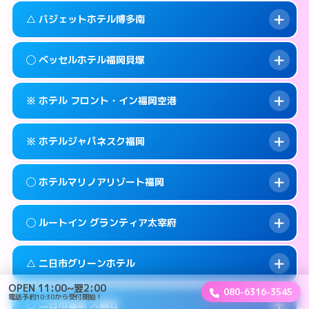
このホテルの詳細ページを見る →
info
案内方法:
女性が直接お部屋まで伺います。
福岡市早良区百道浜1-3-70
map
△ バジェットホテル博多南
交通費:
3,000円
092-822-5001
smartphone
このホテルの詳細ページを見る →
info
案内方法:
派遣できません。
福岡市早良区百道浜1-7-4
map
◯ ベッセルホテル福岡貝塚
交通費:
2,000円
092-922-2131
smartphone
このホテルの詳細ページを見る →
info
案内方法:
状況により派遣できません。
筑紫野市湯町2-5-6
map
※ ホテル フロント・イン福岡空港
交通費:
2,000円
092-592-0033
smartphone
このホテルの詳細ページを見る →
info
案内方法:
女性が直接お部屋まで伺います。
春日市上白水8-152
map
※ ホテルジャパネスク福岡
交通費:
2,000円
092-642-0101
smartphone
このホテルの詳細ページを見る →
info
案内方法:
カードキーにつきホテルの入り口で
福岡市東区箱崎7-10-65
map
◯ ホテルマリノアリゾート福岡
待ち合わせ。
交通費:
1,000円
このホテルの詳細ページを見る →
info
092-624-6688
smartphone
案内方法:
カードキーにつきホテルの入り口で
◯ ルートイン グランティア太宰府
待ち合わせ。
交通費:
3,000円
糟屋郡志免町別府2-18-1
map
092-645-2080
smartphone
案内方法:
女性が直接お部屋まで伺います。
このホテルの詳細ページを見る →
△ 二日市グリーンホテル
info
交通費:
3,000円
福岡市東区箱崎6-18−12
map
092-895-5511
smartphone
OPEN 11:00~翌2:00
080-6316-3545
案内方法:
女性が直接お部屋まで伺います。
電話予約10:30から受付開始！
福岡市西区小戸2-12-43
map
このホテルの詳細ページを見る →
◯ 二日市温泉 大観荘
info