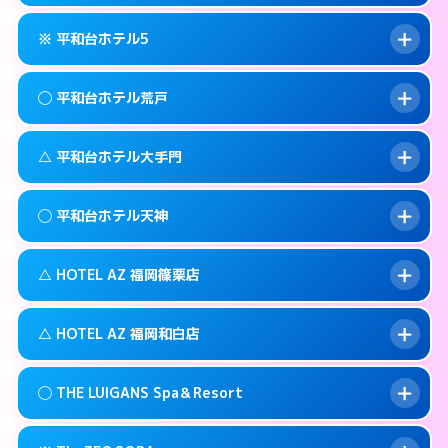
092-735-1100
smartphone
このホテルの詳細ページを見る →
info
案内方法:
カードキーにつきホテルの入り口で
福岡市中央区西中洲5-10
map
※ 平和台ホテル5
待ち合わせ。
交通費:
無料
このホテルの詳細ページを見る →
info
092-761-0345
smartphone
案内方法:
女性が直接お部屋まで伺います。
◯ 平和台ホテル荒戸
交通費:
2,000円
福岡市中央区警固1-9-3
map
092-524-2121
smartphone
案内方法:
カードキーにつきホテルの入り口で
福岡市中央区高砂1-1-18
map
このホテルの詳細ページを見る →
△ 平和台ホテル大手門
info
待ち合わせ。
交通費:
2,000円
このホテルの詳細ページを見る →
info
092-732-5000
smartphone
案内方法:
女性が直接お部屋まで伺います。
◯ 平和台ホテル天神
交通費:
1,000円
福岡市中央区今川1-4－2
map
092-761-1361
smartphone
案内方法:
状況により派遣できません。
福岡市中央区荒戸1-5-27
map
このホテルの詳細ページを見る →
△ HOTEL AZ 福岡篠栗店
info
交通費:
無料
092-741-4422
smartphone
このホテルの詳細ページを見る →
info
案内方法:
女性が直接お部屋まで伺います。
福岡市中央区大手門1-5-4
map
△ HOTEL AZ 福岡和白店
交通費:
3,000円
092-737-1000
smartphone
このホテルの詳細ページを見る →
info
案内方法:
状況により派遣できません。
福岡市中央区舞鶴1-5-6
map
◯ THE LUIGANS Spa＆Resort
交通費:
3,000円
092-947-3310
smartphone
このホテルの詳細ページを見る →
info
案内方法:
状況により派遣できません。