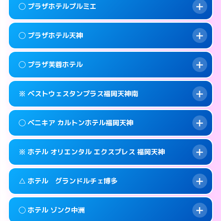
案内方法:
女性が直接お部屋まで伺います。
福岡市中央区赤坂1-15-31
map
このホテルの詳細ページを見る →
◯ プラザホテルプルミエ
info
交通費:
2,000円
092-771-2131
smartphone
このホテルの詳細ページを見る →
info
案内方法:
女性が直接お部屋まで伺います。
福岡市中央区輝国1-1-33
map
◯ プラザホテル天神
交通費:
無料
092-844-8111
smartphone
このホテルの詳細ページを見る →
info
案内方法:
女性が直接お部屋まで伺います。
福岡市中央区地行浜2-2-3
map
◯ プラザ芙蓉ホテル
交通費:
無料
0570-076-633
smartphone
このホテルの詳細ページを見る →
info
案内方法:
女性が直接お部屋まで伺います。
福岡市中央区大名1-14-13
map
※ ベストウェスタンプラス福岡天神南
交通費:
無料
0570-056-633
smartphone
このホテルの詳細ページを見る →
info
案内方法:
女性が直接お部屋まで伺います。
福岡市中央区大名1-9-63
map
◯ ベニキア カルトンホテル福岡天神
交通費:
無料
092-761-9633
smartphone
このホテルの詳細ページを見る →
info
案内方法:
カードキーにつきホテルの入り口で
福岡市中央区渡辺通2-3-28
map
※ ホテル オリエンタル エクスプレス 福岡天神
待ち合わせ。
交通費:
無料
このホテルの詳細ページを見る →
info
092-718-7700
smartphone
案内方法:
女性が直接お部屋まで伺います。
△ ホテル グランドルチェ博多
交通費:
無料
福岡市中央区春吉3-13-19
map
092-522-4980
smartphone
案内方法:
カードキーにつきホテルの入り口で
福岡市中央区清川1-14-15
map
このホテルの詳細ページを見る →
◯ ホテル ゾンク中洲
info
待ち合わせ。
交通費:
無料