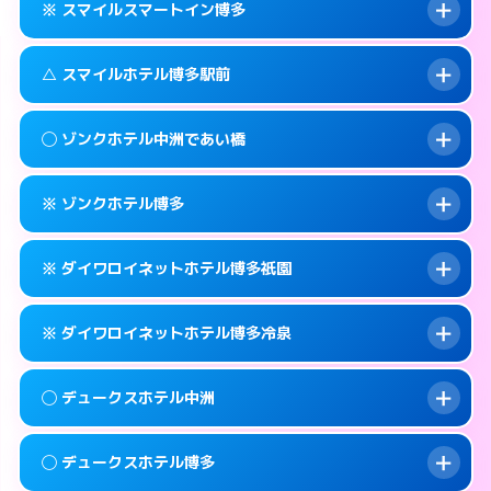
福岡市博多区上呉服町11-32
map
※ スマイルスマートイン博多
合わせ。
交通費:
無料
このホテルの詳細ページを見る →
info
092-451-9000
smartphone
案内方法:
女性が直接お部屋まで伺います。
△ スマイルホテル博多駅前
交通費:
無料
福岡市博多区博多駅南2-1-32
map
092-262-4400
smartphone
案内方法:
入り口の暗証番号をお尋ねします。
福岡市博多区祇園町4-73
map
このホテルの詳細ページを見る →
◯ ゾンクホテル中洲であい橋
info
交通費:
無料
092-262-6678
smartphone
このホテルの詳細ページを見る →
info
案内方法:
状況により派遣できません。
福岡市博多区神屋町3-5
map
※ ゾンクホテル博多
交通費:
無料
092-431-1500
smartphone
このホテルの詳細ページを見る →
info
案内方法:
女性が直接お部屋まで伺います。
福岡市博多区博多駅前3-8-18
map
※ ダイワロイネットホテル博多祇園
交通費:
無料
050-1807-3131
smartphone
このホテルの詳細ページを見る →
info
案内方法:
カードキーにつきホテルの入り口で
福岡市博多区中洲4-5-6
map
※ ダイワロイネットホテル博多冷泉
待ち合わせ。
交通費:
無料
このホテルの詳細ページを見る →
info
092-441-2905
smartphone
案内方法:
カードキーにつきホテルの入り口で
◯ デュークスホテル中洲
待ち合わせ。
交通費:
無料
福岡市博多区博多駅南1-15-1
map
092-281-3600
smartphone
案内方法:
カードキーにつきホテルの入り口で
このホテルの詳細ページを見る →
◯ デュークスホテル博多
info
待ち合わせ。
交通費:
無料
福岡市博多区祇園町1-24
map