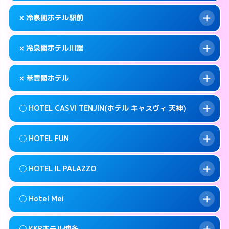
このホテルの詳細ページを見る →
info
092-483-5111
smartphone
案内方法:
女性が直接お部屋まで伺います。
× 冷泉閣ホテル駅前
交通費:
無料
福岡市博多区博多駅前4-9-2
map
092-272-1123
smartphone
案内方法:
カードキーにつきホテルの入り口で
福岡市博多区築港本町2-1
map
このホテルの詳細ページを見る →
× 冷泉閣ホテル川端
info
待ち合わせ。
交通費:
無料
このホテルの詳細ページを見る →
info
050- 5576- 8380
smartphone
案内方法:
派遣できません。
× 萃豊閣ホテル
交通費:
無料
福岡市博多区中洲5-4-19
map
092-441-8601
smartphone
案内方法:
派遣できません。
福岡市博多区博多駅前1-28-3
map
このホテルの詳細ページを見る →
◯ HOTEL CASVI TENJIN(ホテル キャスヴィ 天神)
info
交通費:
2,000円
092-281-1811
smartphone
このホテルの詳細ページを見る →
info
案内方法:
派遣できません。
福岡市博多区上川端町8-21
map
◯ HOTEL FUN
交通費:
無料
092-587-7771
smartphone
このホテルの詳細ページを見る →
info
案内方法:
女性が直接お部屋まで伺います。
福岡市博多区寿町3-5-25
map
◯ HOTEL IL PALAZZO
交通費:
無料
092-751-5811
smartphone
このホテルの詳細ページを見る →
info
案内方法:
女性が直接お部屋まで伺います。
福岡市中央区渡辺通5-20-6
map
◯ Hotel Mei
交通費:
無料
092-791-7779
smartphone
このホテルの詳細ページを見る →
info
案内方法:
女性が直接お部屋まで伺います。
福岡市中央区今泉1-9-2
map
◯ KKRホテル博多