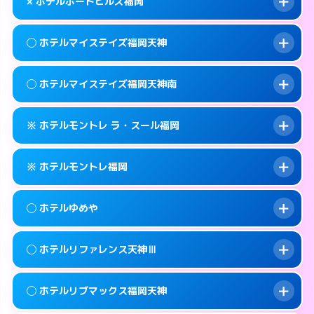
map
× ホテルポートヒルズ福岡
交通費:
無料
092-737-3901
smartphone
このホテルの詳細ページを見る →
info
案内方法:
女性が直接お部屋まで伺います。
福岡市中央区地行1-4-6
map
◯ ホテルマイステイズ福岡天神
交通費:
2,000円
092-534-4126
smartphone
このホテルの詳細ページを見る →
info
案内方法:
派遣できません。
福岡市中央区大宮1-1-6
map
◯ ホテルマイステイズ福岡天神南
交通費:
無料
092-741-3535
smartphone
このホテルの詳細ページを見る →
info
案内方法:
女性が直接お部屋まで伺います。
福岡市中央区西公園14-24
map
※ ホテルモントレ ラ・スール福岡
交通費:
無料
092-687-1100
smartphone
このホテルの詳細ページを見る →
info
案内方法:
女性が直接お部屋まで伺います。
福岡市中央区天神3-5-7
map
※ ホテルモントレ福岡
交通費:
無料
092-286-1700
smartphone
このホテルの詳細ページを見る →
info
案内方法:
カードキーにつきホテルの入り口で
福岡市中央区春吉3-14-20
map
◯ ホテルゆめや
待ち合わせ。
交通費:
無料
このホテルの詳細ページを見る →
info
092-726-7111
smartphone
案内方法:
カードキーにつきホテルの入り口で
◯ ホテルリファレンス天神Ⅲ
待ち合わせ。
交通費:
無料
福岡市中央区大名2-8-27
map
092-734-7111
smartphone
案内方法:
女性が直接お部屋まで伺います。
このホテルの詳細ページを見る →
◯ ホテルリブマックス福岡天神
info
交通費:
無料
福岡市中央区渡辺通3-4-13
map
092-524-7588
smartphone