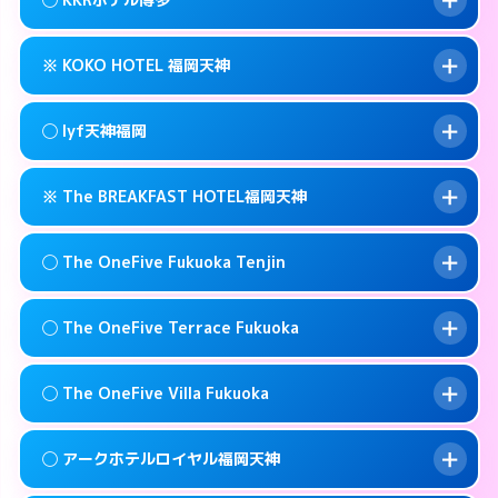
交通費:
無料
0570-009-915
smartphone
このホテルの詳細ページを見る →
info
案内方法:
女性が直接お部屋まで伺います。
福岡市中央区春吉3-13-1
map
※ KOKO HOTEL 福岡天神
交通費:
無料
092-771-6221
smartphone
このホテルの詳細ページを見る →
info
案内方法:
女性が直接お部屋まで伺います。
福岡市中央区春吉2-16-19
map
◯ lyf天神福岡
交通費:
無料
092-521-1361
smartphone
このホテルの詳細ページを見る →
info
案内方法:
カードキーにつきホテルの入り口で
福岡市中央区薬院4-21-1
map
※ The BREAKFAST HOTEL福岡天神
待ち合わせ。
交通費:
無料
このホテルの詳細ページを見る →
info
092-714-5445
smartphone
案内方法:
女性が直接お部屋まで伺います。
◯ The OneFive Fukuoka Tenjin
交通費:
無料
福岡市中央区今泉1-22-14
map
092-753-8695
smartphone
案内方法:
カードキーにつきホテルの入り口で
福岡市中央区今泉1-2-13
map
このホテルの詳細ページを見る →
◯ The OneFive Terrace Fukuoka
info
待ち合わせ。
交通費:
無料
このホテルの詳細ページを見る →
info
0120-996-941
smartphone
案内方法:
女性が直接お部屋まで伺います。
◯ The OneFive Villa Fukuoka
交通費:
無料
福岡市中央区春吉3-23-32
map
0570-003-515
smartphone
案内方法:
女性が直接お部屋まで伺います。
福岡市中央区大名2-8-12
map
このホテルの詳細ページを見る →
◯ アークホテルロイヤル福岡天神
info
交通費:
無料
0570-075-015
smartphone