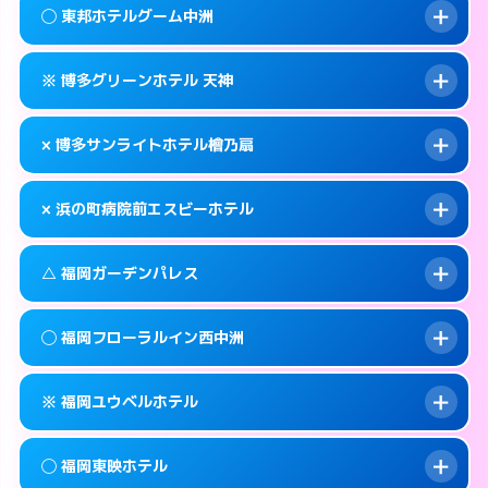
案内方法:
状況により派遣できません。
福岡市中央区西中洲1-16
map
◯ 東邦ホテルグーム中洲
交通費:
無料
092-725-1045
smartphone
このホテルの詳細ページを見る →
info
案内方法:
カードキーにつきホテルの入り口で
福岡市中央区渡辺通5-15-14
map
※ 博多グリーンホテル 天神
待ち合わせ。
交通費:
無料
このホテルの詳細ページを見る →
info
092-762-0109
smartphone
案内方法:
女性が直接お部屋まで伺います。
× 博多サンライトホテル檜乃扇
交通費:
無料
福岡市中央区春吉3-21-24
map
050-1807-3131
smartphone
案内方法:
カードキーにつきホテルの入り口で
福岡市中央区渡辺通5-7-22
map
このホテルの詳細ページを見る →
× 浜の町病院前エスビーホテル
info
待ち合わせ。
交通費:
無料
このホテルの詳細ページを見る →
info
092-722-3636
smartphone
案内方法:
派遣できません。
△ 福岡ガーデンパレス
交通費:
無料
福岡市中央区大名2-9-11
map
092-522-0080
smartphone
案内方法:
派遣できません。
福岡市中央区清川2-6-23
map
このホテルの詳細ページを見る →
◯ 福岡フローラルイン西中洲
info
交通費:
無料
092-717-6600
smartphone
このホテルの詳細ページを見る →
info
案内方法:
状況により派遣できません。
福岡市中央区長浜1-2-24
map
※ 福岡ユウベルホテル
交通費:
無料
092-713-1112
smartphone
このホテルの詳細ページを見る →
info
案内方法:
女性が直接お部屋まで伺います。
福岡市中央区天神4-8-15
map
◯ 福岡東映ホテル
交通費:
無料