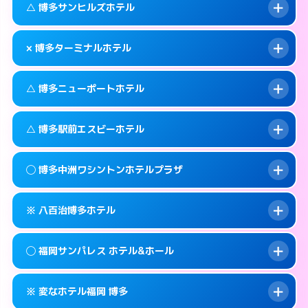
福岡市博多区中洲4-6-7
map
このホテルの詳細ページを見る →
△ 博多サンヒルズホテル
info
待ち合わせ。
交通費:
無料
このホテルの詳細ページを見る →
info
092-451-4110
smartphone
案内方法:
カードキーにつき２階のホテルの入
× 博多ターミナルホテル
り口で待ち合わせ。
交通費:
無料
福岡市博多区博多駅中央街4-4
map
092-451-4112
smartphone
案内方法:
状況により派遣できません。
このホテルの詳細ページを見る →
△ 博多ニューポートホテル
info
交通費:
無料
福岡市博多区博多駅中央街4-32
map
092-631-3331
smartphone
案内方法:
派遣できません。
福岡市博多区吉塚本町13-55号
map
このホテルの詳細ページを見る →
△ 博多駅前エスビーホテル
info
交通費:
無料
092-474-2121
smartphone
このホテルの詳細ページを見る →
info
案内方法:
状況により派遣できません。
福岡市博多区博多駅東2-1-26
map
◯ 博多中洲ワシントンホテルプラザ
交通費:
無料
092-291-0811
smartphone
このホテルの詳細ページを見る →
info
案内方法:
状況により派遣できません。
福岡市博多区神屋町3-27
map
※ 八百治博多ホテル
交通費:
無料
092-411-1171
smartphone
このホテルの詳細ページを見る →
info
案内方法:
女性が直接お部屋まで伺います。
福岡市博多区博多駅前1-14-3
map
◯ 福岡サンパレス ホテル&ホール
交通費:
無料
092-282-0410
smartphone
このホテルの詳細ページを見る →
info
案内方法:
カードキーにつきホテルの入り口で
福岡市博多区中洲2-8-28
map
※ 変なホテル福岡 博多
待ち合わせ。
交通費:
無料