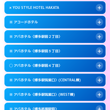
このホテルの詳細ページを見る →
info
0570-007-779
smartphone
案内方法:
状況により派遣できません。
× YOU STYLE HOTEL HAKATA
交通費:
無料
福岡市博多区奈良屋町10-21
map
092-473-7112
smartphone
案内方法:
24:00以降はホテルの入り口で待ち
福岡市博多区博多駅東1-12-3
map
このホテルの詳細ページを見る →
※ アコードホテル
info
合わせ。
交通費:
無料
このホテルの詳細ページを見る →
info
092-474-1121
smartphone
案内方法:
派遣できません。
※ アパホテル〈博多駅前２丁目〉
交通費:
無料
福岡市博多区博多駅東1-9-36
map
092-402-4433
smartphone
案内方法:
カードキーにつきホテルの入り口で
福岡市博多区下川端町10-1
map
このホテルの詳細ページを見る →
※ アパホテル〈博多駅前３丁目〉
info
待ち合わせ。
交通費:
無料
このホテルの詳細ページを見る →
info
092-434-1850
smartphone
案内方法:
カードキーにつきホテルの入り口で
◯ アパホテル〈博多駅前４丁目〉
待ち合わせ。
交通費:
無料
福岡市博多区博多駅前3-11-20
map
0570-097-311
smartphone
案内方法:
カードキーにつきホテルの入り口で
このホテルの詳細ページを見る →
※ アパホテル〈博多駅筑紫口〉(CENTRAL棟)
info
待ち合わせ。
交通費:
無料
福岡市博多区博多駅前2-11-12
map
0570-098-211
smartphone
案内方法:
女性が直接お部屋まで伺います。
このホテルの詳細ページを見る →
※ アパホテル〈博多駅筑紫口〉(WEST棟)
info
交通費:
無料
福岡市博多区博多駅前3-11-6
map
0570-099-611
smartphone
案内方法:
カードキーにつきホテルの入り口で
福岡市博多区博多駅前4-10－15
map
このホテルの詳細ページを見る →
※ アパホテル〈博多祇園駅前〉
info