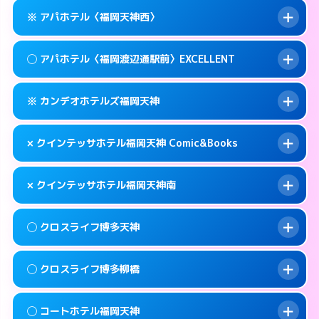
このホテルの詳細ページを見る →
info
案内方法:
女性が直接お部屋まで伺います。
福岡市中央区春吉3-14-36
map
※ アパホテル〈福岡天神西〉
交通費:
無料
0570-005-015
smartphone
このホテルの詳細ページを見る →
info
案内方法:
女性が直接お部屋まで伺います。
福岡市中央区春吉3-4-6
map
◯ アパホテル〈福岡渡辺通駅前〉EXCELLENT
交通費:
無料
092-724-2222
smartphone
このホテルの詳細ページを見る →
info
案内方法:
カードキーにつきホテルの入り口で
福岡市中央区天神3-13-20
map
※ カンデオホテルズ福岡天神
待ち合わせ。
交通費:
無料
このホテルの詳細ページを見る →
info
092-720-6786
smartphone
案内方法:
女性が直接お部屋まで伺います。
× クインテッサホテル福岡天神 Comic&Books
交通費:
無料
福岡市中央区大名1-9-39
map
0570-099-811
smartphone
案内方法:
カードキーにつきホテルの入り口で
福岡市中央区清川1-10-1
map
このホテルの詳細ページを見る →
× クインテッサホテル福岡天神南
info
待ち合わせ。
交通費:
無料
このホテルの詳細ページを見る →
info
092-738-5600
smartphone
案内方法:
派遣できません。
◯ クロスライフ博多天神
交通費:
無料
福岡市中央区渡辺通5-14-5
map
092-401-0883
smartphone
案内方法:
派遣できません。
福岡市中央区天神3-2-10
map
このホテルの詳細ページを見る →
◯ クロスライフ博多柳橋
info
交通費:
無料
092-707-1691
smartphone
このホテルの詳細ページを見る →
info
案内方法:
女性が直接お部屋まで伺います。
福岡市中央区白金1-18-3
map
◯ コートホテル福岡天神