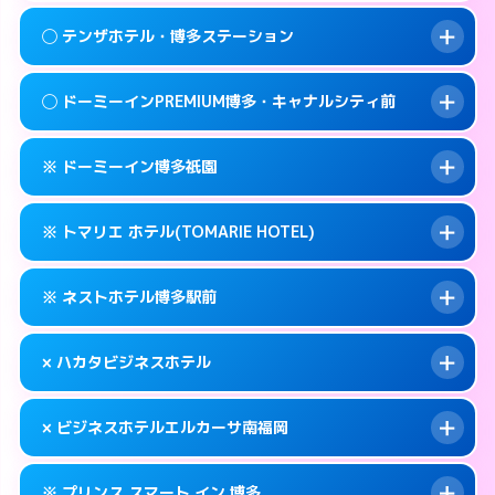
092-409-4755
smartphone
案内方法:
女性が直接お部屋まで伺います。
このホテルの詳細ページを見る →
◯ テンザホテル・博多ステーション
info
交通費:
無料
福岡市博多区冷泉町2-7
map
092-283-2800
smartphone
案内方法:
女性が直接お部屋まで伺います。
福岡市博多区中洲中島町1-1
map
このホテルの詳細ページを見る →
◯ ドーミーインPREMIUM博多・キャナルシティ前
info
交通費:
無料
092-472-1800
smartphone
このホテルの詳細ページを見る →
info
案内方法:
女性が直接お部屋まで伺います。
福岡市博多区博多駅前2-3-9
map
※ ドーミーイン博多祇園
交通費:
無料
092-472-0211
smartphone
このホテルの詳細ページを見る →
info
案内方法:
女性が直接お部屋まで伺います。
福岡市博多区博多駅東2-5-33
map
※ トマリエ ホテル(TOMARIE HOTEL)
交通費:
無料
092-272-5489
smartphone
このホテルの詳細ページを見る →
info
案内方法:
カードキーにつきホテルの入り口で
福岡市博多区祇園町9-1
map
※ ネストホテル博多駅前
待ち合わせ。
交通費:
無料
このホテルの詳細ページを見る →
info
092-271-5489
smartphone
案内方法:
カードキーにつきホテルの入り口で
× ハカタビジネスホテル
待ち合わせ。
交通費:
無料
福岡市博多区冷泉町1-12
map
092-441-2905
smartphone
案内方法:
カードキーにつきホテルの入り口で
このホテルの詳細ページを見る →
× ビジネスホテルエルカーサ南福岡
info
待ち合わせ。
交通費:
無料
福岡市博多区堅粕4-26-22
map
092-260-1695
smartphone
案内方法:
派遣できません。
このホテルの詳細ページを見る →
※ プリンス スマート イン 博多
info