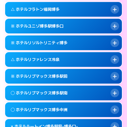
このホテルの詳細ページを見る →
info
092-473-7111
smartphone
案内方法:
カードキーにつきホテルの入り口で
△ ホテルフラトン福岡博多
待ち合わせ。
交通費:
無料
福岡市博多区博多駅中央街4-16
map
092-473-7114
smartphone
案内方法:
カードキーにつきホテルの入り口で
このホテルの詳細ページを見る →
※ ホテルユニゾ博多駅博多口
info
待ち合わせ。
交通費:
無料
福岡市博多区博多駅東1-13-3
map
092-473-7113
smartphone
案内方法:
状況により派遣できません。
このホテルの詳細ページを見る →
※ ホテルリソルトリニティ博多
info
交通費:
無料
福岡市博多区博多駅前2-1-15
map
092-475-8585
smartphone
案内方法:
カードキーにつきホテルの入り口で
福岡市博多区博多駅東2-10-18
map
このホテルの詳細ページを見る →
△ ホテルリファレンス冷泉
info
待ち合わせ。
交通費:
無料
このホテルの詳細ページを見る →
info
092-433-6172
smartphone
案内方法:
カードキーにつきホテルの入り口で
※ ホテルリブマックス博多駅前
待ち合わせ。
交通費:
無料
福岡市博多区博多駅前3-6-7
map
092-282-9269
smartphone
案内方法:
状況により派遣できません。
このホテルの詳細ページを見る →
◯ ホテルリブマックス博多駅南
info
交通費:
無料
福岡市博多区中洲4-4-10
map
092-283-5133
smartphone
案内方法:
カードキーにつきホテルの入り口で
福岡市博多区冷泉町9-29
map
このホテルの詳細ページを見る →
◯ ホテルリブマックス博多中洲
info
待ち合わせ。
交通費:
無料
このホテルの詳細ページを見る →
info
092-419-2280
smartphone
案内方法:
女性が直接お部屋まで伺います。
× ホテルルートイン博多駅前-博多口-