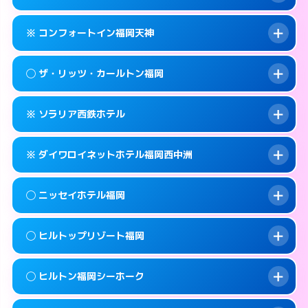
交通費:
無料
092-733-0130
smartphone
このホテルの詳細ページを見る →
info
案内方法:
女性が直接お部屋まで伺います。
福岡市中央区春吉3-26-30
map
※ コンフォートイン福岡天神
交通費:
無料
092-733-3900
smartphone
このホテルの詳細ページを見る →
info
案内方法:
女性が直接お部屋まで伺います。
福岡市中央区春吉1-6-5
map
◯ ザ・リッツ・カールトン福岡
交通費:
無料
092-733-0330
smartphone
このホテルの詳細ページを見る →
info
案内方法:
カードキーにつきホテルの入り口で
福岡市中央区春吉3-21-10
map
※ ソラリア西鉄ホテル
待ち合わせ。
交通費:
無料
このホテルの詳細ページを見る →
info
092-711-2811
smartphone
案内方法:
女性が直接お部屋まで伺います。
※ ダイワロイネットホテル福岡西中洲
交通費:
無料
福岡市中央区天神1-2-1
map
092-401-8888
smartphone
案内方法:
カードキーにつきホテルの入り口で
福岡市中央区大名2-6-50
map
このホテルの詳細ページを見る →
◯ ニッセイホテル福岡
info
待ち合わせ。
交通費:
無料
このホテルの詳細ページを見る →
info
092-761-6500
smartphone
案内方法:
カードキーにつきホテルの入り口で
◯ ヒルトップリゾート福岡
待ち合わせ。
交通費:
無料
福岡市中央区天神2-2-43
map
092-409-3155
smartphone
案内方法:
女性が直接お部屋まで伺います。
このホテルの詳細ページを見る →
◯ ヒルトン福岡シーホーク
info
交通費:
1,000円
福岡市中央区西中洲1-9
map
092-732-0900
smartphone