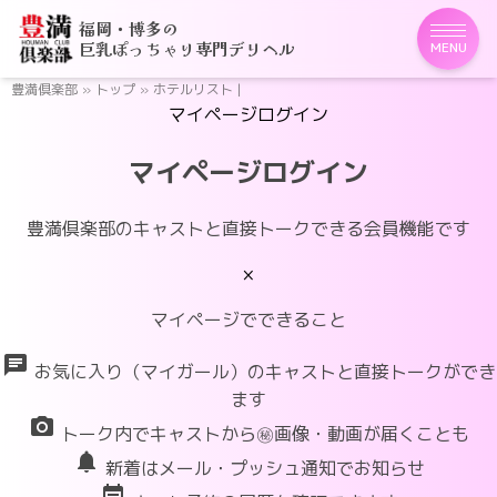
福岡・博多の
巨乳ぽっちゃり専門デリヘル
MENU
豊満倶楽部
»
トップ
»
ホテルリスト |
マイページログイン
マイページログイン
豊満倶楽部のキャストと直接トークできる会員機能です
×
マイページでできること
chat
お気に入り（マイガール）のキャストと直接トークができ
ます
photo_camera
トーク内でキャストから㊙画像・動画が届くことも
notifications
新着はメール・プッシュ通知でお知らせ
event_note