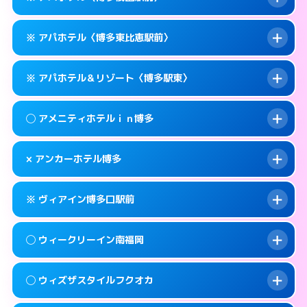
待ち合わせ。
交通費:
無料
このホテルの詳細ページを見る →
info
0570-056-311
smartphone
案内方法:
カードキーにつきホテルの入り口で
※ アパホテル〈博多東比恵駅前〉
待ち合わせ。
交通費:
無料
福岡市博多区博多駅東1-14-1
map
0570-056-311
smartphone
案内方法:
カードキーにつきホテルの入り口で
このホテルの詳細ページを見る →
※ アパホテル＆リゾート〈博多駅東〉
info
待ち合わせ。
交通費:
無料
福岡市博多区博多駅東1-11-11
map
0570-097-011
smartphone
案内方法:
カードキーにつきホテルの入り口で
このホテルの詳細ページを見る →
◯ アメニティホテルｉｎ博多
info
待ち合わせ。
交通費:
無料
福岡市博多区祇園町1-1
map
092-433-6675
smartphone
案内方法:
カードキーにつきホテルの入り口で
このホテルの詳細ページを見る →
× アンカーホテル博多
info
待ち合わせ。
交通費:
無料
福岡市博多区東比恵2-16-13
map
0570-009-011
smartphone
案内方法:
女性が直接お部屋まで伺います。
このホテルの詳細ページを見る →
※ ヴィアイン博多口駅前
info
交通費:
無料
福岡市博多区博多駅東1-18-1
map
092-282-0041
smartphone
案内方法:
派遣できません。
福岡市博多区上川端町14-25
map
このホテルの詳細ページを見る →
◯ ウィークリーイン南福岡
info
交通費:
無料
092-432-1211
smartphone
このホテルの詳細ページを見る →
info
案内方法:
カードキーにつきホテルの入り口で
福岡市博多区博多駅南1-4-6
map
◯ ウィズザスタイルフクオカ
待ち合わせ。
交通費:
2,000円
このホテルの詳細ページを見る →
info