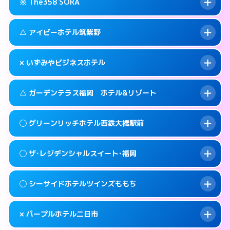
糟屋郡篠栗町大字乙犬985-1
map
※ The358 SORA
交通費:
3,000円
092-605-3301
smartphone
このホテルの詳細ページを見る →
info
案内方法:
女性が直接お部屋まで伺います。
福岡市東区和白丘2-3-1
map
△ アイビーホテル筑紫野
交通費:
3,000円
092-603-2525
smartphone
このホテルの詳細ページを見る →
info
案内方法:
24:00以降はホテルの入り口で待ち
福岡市東区西戸崎18-25
map
× いずみやビジネスホテル
合わせ。
交通費:
3,000円
このホテルの詳細ページを見る →
info
092-665-1616
smartphone
案内方法:
状況により派遣できません。
△ ガーデンテラス福岡 ホテル&リゾート
交通費:
2,000円
福岡市東区香椎照葉6-6-5
map
092-920-2130
smartphone
案内方法:
派遣できません。
筑紫野市湯町1-14-3
map
このホテルの詳細ページを見る →
◯ グリーンリッチホテル西鉄大橋駅前
info
交通費:
3,000円
070-9034-6635
smartphone
このホテルの詳細ページを見る →
info
案内方法:
状況により派遣できません。
福岡市西区姪の浜4-15-9
map
◯ ザ･レジデンシャルスイート･福岡
交通費:
無料
092-881-0067
smartphone
このホテルの詳細ページを見る →
info
案内方法:
女性が直接お部屋まで伺います。
福岡市西区小戸2-3-55
map
◯ シーサイドホテルツインズももち
交通費:
2,000円
092-552-4400
smartphone
このホテルの詳細ページを見る →
info
案内方法:
女性が直接お部屋まで伺います。
福岡市南区大橋1-7-15
map
× パープルホテル二日市
交通費:
2,000円
092-846-8585
smartphone