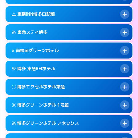
交通費:
無料
福岡市博多区博多駅東2-1-1
map
092-437-1045
smartphone
案内方法:
状況により派遣できません。
福岡市博多区博多駅前1-16-6
map
このホテルの詳細ページを見る →
△ 東横INN博多口駅前
info
交通費:
無料
092-281-1045
smartphone
このホテルの詳細ページを見る →
info
案内方法:
状況により派遣できません。
福岡市博多区祇園町1-38
map
※ 東急ステイ博多
交通費:
無料
092-475-1045
smartphone
このホテルの詳細ページを見る →
info
案内方法:
状況により派遣できません。
福岡市博多区博多駅南2-10-23
map
× 南福岡グリーンホテル
交通費:
無料
092-451-1045
smartphone
このホテルの詳細ページを見る →
info
案内方法:
カードキーにつきホテルの入り口で
福岡市博多区博多駅前1-15-5
map
※ 博多 東急REIホテル
待ち合わせ。
交通費:
2,000円
このホテルの詳細ページを見る →
info
092-431-1091
smartphone
案内方法:
派遣できません。
◯ 博多エクセルホテル東急
交通費:
無料
福岡市博多区博多駅南1-11-11
map
092-593-0007
smartphone
案内方法:
カードキーにつきホテルの入り口で
福岡市博多区寿町3-5-13
map
このホテルの詳細ページを見る →
※ 博多グリーンホテル 1号館
info
待ち合わせ。
交通費:
無料
このホテルの詳細ページを見る →
info
092-451-0109
smartphone
案内方法:
女性が直接お部屋まで伺います。
※ 博多グリーンホテル アネックス
交通費:
無料
福岡市博多区博多駅前1-2-23
map
092-262-0109
smartphone
案内方法:
カードキーにつきホテルの入り口で