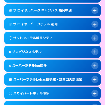
交通費:
無料
福岡市博多区博多駅東2-9-29
map
092-282-1234
smartphone
案内方法:
女性が直接お部屋まで伺います。
このホテルの詳細ページを見る →
※ ザ ロイヤルパーク キャンバス 福岡中洲
info
交通費:
無料
福岡市博多区住吉1-2-82
map
092-431-1211
smartphone
案内方法:
カードキーにつきホテルの入り口で
福岡市博多区博多駅前2-1-1
map
このホテルの詳細ページを見る →
※ ザ ロイヤルパークホテル 福岡
info
待ち合わせ。
交通費:
無料
このホテルの詳細ページを見る →
info
092-431-8702
smartphone
案内方法:
カードキーにつきホテルの入り口で
◯ サットンホテル博多シティ
待ち合わせ。
交通費:
無料
福岡市博多区博多駅前2-8-12
map
092-291-1188
smartphone
案内方法:
カードキーにつきホテルの入り口で
このホテルの詳細ページを見る →
× サンビジネスホテル
info
待ち合わせ。
交通費:
無料
福岡市博多区中洲5-6-20
map
092-414-1111
smartphone
案内方法:
女性が直接お部屋まで伺います。
このホテルの詳細ページを見る →
× スーパーホテルInn博多
info
交通費:
無料
福岡市博多区博多駅前2-14-13
map
092-433-2305
smartphone
案内方法:
派遣できません。
福岡市博多区博多駅前3-4-8
map
このホテルの詳細ページを見る →
※ スーパーホテルLohas博多駅・筑紫口天然温泉
info
交通費:
無料
092-411-1155
smartphone
このホテルの詳細ページを見る →
info
案内方法:
派遣できません。
福岡市博多区博多駅前2-16-16
map
◯ スカイハートホテル博多
交通費:
無料
092-282-9000
smartphone
このホテルの詳細ページを見る →
info
案内方法:
24:00以降はホテルの入り口で待ち