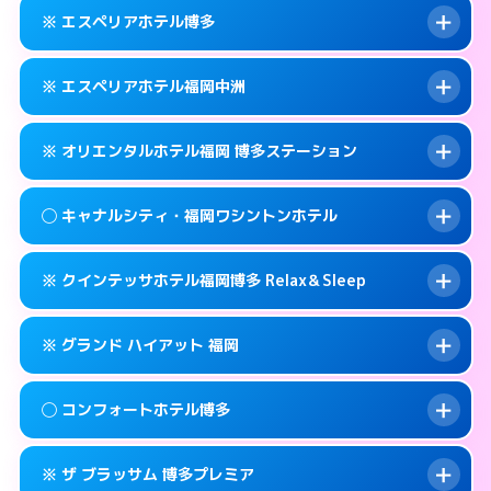
092-452-5489
smartphone
案内方法:
女性が直接お部屋まで伺います。
※ エスペリアホテル博多
交通費:
無料
福岡市博多区博多駅前2-17-11
map
092-581-0300
smartphone
案内方法:
女性が直接お部屋まで伺います。
福岡市博多区竹丘町2-4-12
map
このホテルの詳細ページを見る →
※ エスペリアホテル福岡中洲
info
交通費:
無料
092-433-3900
smartphone
このホテルの詳細ページを見る →
info
案内方法:
カードキーにつきホテルの入り口で
福岡市博多区博多駅南1-9-18
map
※ オリエンタルホテル福岡 博多ステーション
待ち合わせ。
交通費:
無料
このホテルの詳細ページを見る →
info
092-412-7272
smartphone
案内方法:
カードキーにつきホテルの入り口で
◯ キャナルシティ・福岡ワシントンホテル
待ち合わせ。
交通費:
無料
福岡市博多区博多駅前2-11‐4
map
092-271-0077
smartphone
案内方法:
カードキーにつきホテルの入り口で
このホテルの詳細ページを見る →
※ クインテッサホテル福岡博多 Relax＆Sleep
info
待ち合わせ。
交通費:
無料
福岡市博多区須崎町2-1
map
0570-051-153
smartphone
案内方法:
女性が直接お部屋まで伺います。
このホテルの詳細ページを見る →
※ グランド ハイアット 福岡
info
交通費:
無料
福岡市博多区博多駅中央街4-23
map
092-282-8800
smartphone
案内方法:
カードキーにつきホテルの入り口で
福岡市博多区住吉1-2-20
map
このホテルの詳細ページを見る →
◯ コンフォートホテル博多
info
待ち合わせ。
交通費:
無料
このホテルの詳細ページを見る →
info
092-292-6728
smartphone
案内方法:
カードキーにつきホテルの入り口で
※ ザ ブラッサム 博多プレミア
待ち合わせ。