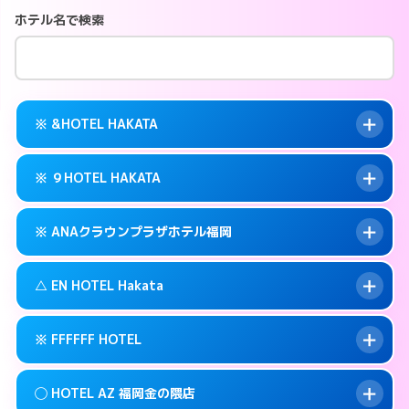
ホテル名で検索
※ &HOTEL HAKATA
※ ９HOTEL HAKATA
交通費:
無料
案内方法:
カードキーにつきホテルの入り口で
※ ANAクラウンプラザホテル福岡
待ち合わせ。
交通費:
無料
092-282-2225
smartphone
案内方法:
カードキーにつきホテルの入り口で
△ EN HOTEL Hakata
待ち合わせ。
交通費:
無料
福岡市博多区冷泉町9-6
map
092-263-5010
smartphone
案内方法:
カードキーにつきホテルの入り口で
このホテルの詳細ページを見る →
※ FFFFFF HOTEL
info
待ち合わせ。
交通費:
無料
福岡市博多区冷泉町9-16
map
092-471-7111
smartphone
案内方法:
状況により派遣できません。
このホテルの詳細ページを見る →
◯ HOTEL AZ 福岡金の隈店
info