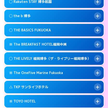
福岡市博多区祇園町6-22
map
このホテルの詳細ページを見る →
◯ Rakuten STAY 博多祇園
info
交通費:
無料
092-473-9898
smartphone
このホテルの詳細ページを見る →
info
案内方法:
状況により派遣できません。
福岡市博多区博多駅前3-3-17
map
◯ the b 博多
交通費:
無料
092-482-1919
smartphone
このホテルの詳細ページを見る →
info
案内方法:
女性が直接お部屋まで伺います。
福岡市博多区博多駅前4-3-20
map
◯ THE BASICS FUKUOKA
交通費:
無料
03-4405-0568
smartphone
このホテルの詳細ページを見る →
info
案内方法:
女性が直接お部屋まで伺います。
福岡市博多区上呉服町12-31
map
※ The BREAKFAST HOTEL福岡中洲
交通費:
無料
092-415-3333
smartphone
このホテルの詳細ページを見る →
info
案内方法:
女性が直接お部屋まで伺います。
福岡市博多区博多駅南1-3-9
map
◯ THE LIVELY 福岡博多（ザ・ライブリー福岡博多）
交通費:
無料
092-412-1234
smartphone
このホテルの詳細ページを見る →
info
案内方法:
カードキーにつきホテルの入り口で
福岡市博多区博多駅東 2-14-1
map
※ The OneFive Marine Fukuoka
待ち合わせ。
交通費:
無料
このホテルの詳細ページを見る →
info
0120-996-941
smartphone
案内方法:
女性が直接お部屋まで伺います。
△ TKP サンライフホテル
交通費:
無料
福岡市博多区中洲3-6-19
map
050-3138-2071
smartphone
案内方法:
カードキーにつきホテルの入り口で
福岡市博多区中洲5-2-18
map
このホテルの詳細ページを見る →
※ TOYO HOTEL
info
待ち合わせ。
交通費:
無料