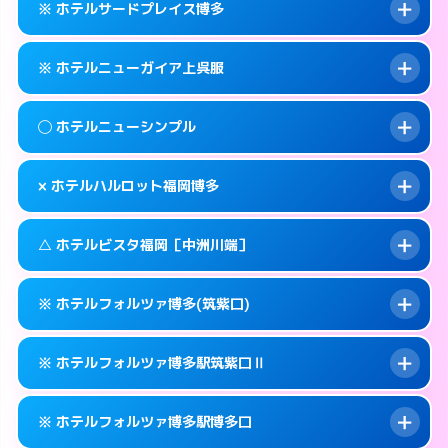
福岡市博多区下川端町3-2
map
※ ホテルサードプレイス博多
交通費:
無料
092-629-8666
smartphone
このホテルの詳細ページを見る →
info
案内方法:
25:00以降はホテルの入り口で待ち
福岡市博多区大井2-10-6
map
※ ホテルニューガイア上呉服
合わせ。
交通費:
無料
このホテルの詳細ページを見る →
info
092-472-1111
smartphone
案内方法:
カードキーにつきホテルの入り口で
◯ ホテルニューシンプル
待ち合わせ。
交通費:
無料
福岡市博多区博多駅中央街5-3
map
092-642-4563
smartphone
案内方法:
カードキーにつきホテルの入り口で
このホテルの詳細ページを見る →
× ホテルハルロット福岡博多
info
待ち合わせ。
交通費:
無料
福岡市博多区堅粕2-2-2
map
092-273-2911
smartphone
案内方法:
女性が直接お部屋まで伺います。
このホテルの詳細ページを見る →
△ ホテルビスタ福岡［中洲川端］
info
交通費:
無料
福岡市博多区上呉服町14-25
map
092-411-4311
smartphone
案内方法:
派遣できません。
福岡市博多区博多駅前1-23-11
map
このホテルの詳細ページを見る →
※ ホテルフォルツァ博多(筑紫口)
info
交通費:
無料
092-475-8533
smartphone
このホテルの詳細ページを見る →
info
案内方法:
状況により派遣できません。
福岡市博多区博多駅東2-9-10
map
※ ホテルフォルツァ博多駅筑紫口Ⅱ
交通費:
無料
092-281-3737
smartphone
このホテルの詳細ページを見る →
info
案内方法:
カードキーにつきホテルの入り口で
福岡市博多区上川端町14-28
map
※ ホテルフォルツァ博多駅博多口
待ち合わせ。
交通費:
無料