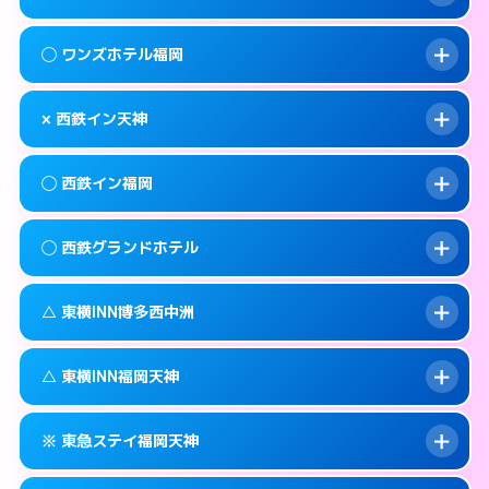
交通費:
無料
092-720-7711
smartphone
このホテルの詳細ページを見る →
info
案内方法:
カードキーにつきホテルの入り口で
福岡市中央区大名1-15-22
map
◯ ワンズホテル福岡
待ち合わせ。
交通費:
無料
このホテルの詳細ページを見る →
info
092-717-2477
smartphone
案内方法:
状況により派遣できません。
× 西鉄イン天神
交通費:
2,000円
福岡市中央区天神2-6-16
map
092-739-2055
smartphone
案内方法:
女性が直接お部屋まで伺います。
福岡市中央区渡辺通4-8-25
map
このホテルの詳細ページを見る →
◯ 西鉄イン福岡
info
交通費:
無料
092-738-5533
smartphone
このホテルの詳細ページを見る →
info
案内方法:
派遣できません。
福岡市中央区今川1-3-3
map
◯ 西鉄グランドホテル
交通費:
無料
092-713-5454
smartphone
このホテルの詳細ページを見る →
info
案内方法:
女性が直接お部屋まで伺います。
福岡市中央区渡辺通4-7-1
map
△ 東横INN博多西中洲
交通費:
無料
092-712-5858
smartphone
このホテルの詳細ページを見る →
info
案内方法:
女性が直接お部屋まで伺います。
福岡市中央区天神1-16-1
map
△ 東横INN福岡天神
交通費:
無料
092-781-0711
smartphone
このホテルの詳細ページを見る →
info
案内方法:
状況により派遣できません。
福岡市中央区大名2-6-60
map
※ 東急ステイ福岡天神
交通費:
無料
092-739-1045
smartphone
このホテルの詳細ページを見る →
info