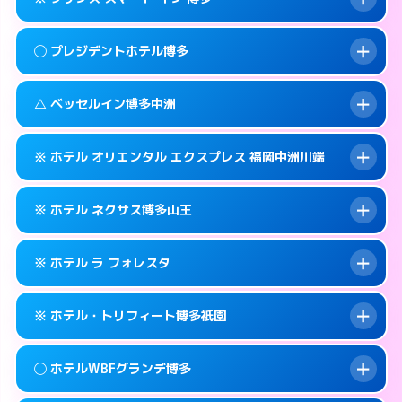
交通費:
2,000円
福岡市博多区博多駅前2-11-27
map
092-431-0737
smartphone
案内方法:
派遣できません。
福岡市博多区博多駅前2-16-3
map
このホテルの詳細ページを見る →
◯ プレジデントホテル博多
info
交通費:
無料
092-575-0001
smartphone
このホテルの詳細ページを見る →
info
案内方法:
カードキーにつきホテルの入り口で
福岡市博多区銀天町1-5-15
map
△ ベッセルイン博多中洲
待ち合わせ。
交通費:
無料
このホテルの詳細ページを見る →
info
050-3117-8027
smartphone
案内方法:
女性が直接お部屋まで伺います。
※ ホテル オリエンタル エクスプレス 福岡中洲川端
交通費:
無料
福岡市博多区博多駅前3-21-4
map
092-441-8811
smartphone
案内方法:
状況により派遣できません。
福岡市博多区博多駅前1-23-5
map
このホテルの詳細ページを見る →
※ ホテル ネクサス博多山王
info
交通費:
無料
092-271-4055
smartphone
このホテルの詳細ページを見る →
info
案内方法:
カードキーにつきホテルの入り口で
福岡市博多区中洲5-1-12
map
※ ホテル ラ フォレスタ
待ち合わせ。
交通費:
無料
このホテルの詳細ページを見る →
info
092-402-2725
smartphone
案内方法:
カードキーにつきホテルの入り口で
※ ホテル・トリフィート博多祇園
待ち合わせ。
交通費:
無料
福岡市博多区店屋町6-26
map
092-419-2020
smartphone
案内方法:
24:00以降はホテルの入り口で待ち
このホテルの詳細ページを見る →
◯ ホテルWBFグランデ博多
info
合わせ。
交通費:
無料
福岡市博多区山王1-16−21
map