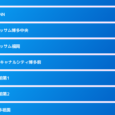
34
ページを見る →
接お部屋まで伺います。
駅南2-13-1
NN
1
ページを見る →
ーにつきホテルの入り口で待ち合わせ。
隈3-14-25
ラッサム博多中央
5
ページを見る →
接お部屋まで伺います。
3-12-1号
ラッサム福岡
8
ページを見る →
ーにつきホテルの入り口で待ち合わせ。
洲中島町4-14
ness キャナルシティ博多前
9
ページを見る →
ーにつきホテルの入り口で待ち合わせ。
駅前2-2-11
前第1
7
ページを見る →
接お部屋まで伺います。
駅東2-2-4
前第2
1
ページを見る →
り派遣できません。
園町6-22
博多祇園
8