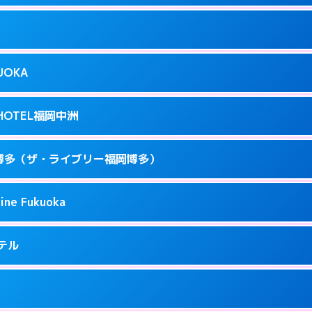
ページを見る →
り派遣できません。
駅前3-3-17
9
ページを見る →
接お部屋まで伺います。
駅前4-3-20
KUOKA
8
ページを見る →
接お部屋まで伺います。
呉服町12-31
T HOTEL福岡中洲
3
ページを見る →
接お部屋まで伺います。
駅南1-3-9
 福岡博多（ザ・ライブリー福岡博多）
4
ページを見る →
ーにつきホテルの入り口で待ち合わせ。
駅東 2-14-1
ine Fukuoka
1
ページを見る →
接お部屋まで伺います。
3-6-19
ホテル
71
ページを見る →
ーにつきホテルの入り口で待ち合わせ。
5-2-18
9
ページを見る →