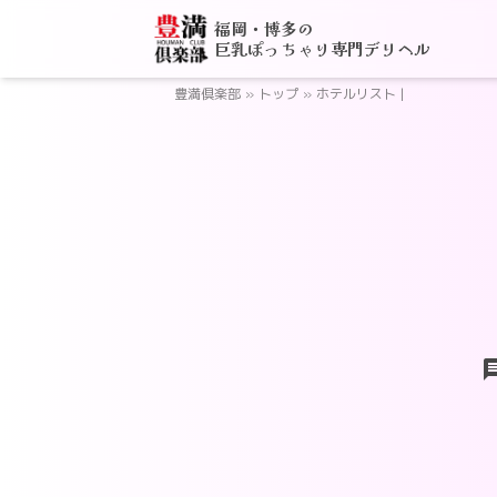
福岡・博多の
巨乳ぽっちゃり専門デリヘル
豊満倶楽部
»
トップ
»
ホテルリスト |
ch