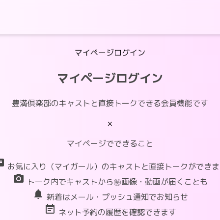
マイページログイン
マイページログイン
豊満倶楽部のキャストと直接トークできる会員機能です
×
マイページでできること
at
お気に入り（マイガール）のキャストと直接トークができま
photo_camera
トーク内でキャストから㊙画像・動画が届くことも
notifications
新着はメール・プッシュ通知でお知らせ
event_note
ネット予約の履歴を確認できます