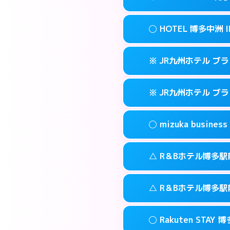
交通費:
3,000円
090-3073-12
smartphone
このホテルの詳細
info
案内方法:
女性が直
福岡市博多区博多
map
◯ HOTEL 博多中洲 I
交通費:
無料
092-513-330
smartphone
このホテルの詳細
info
案内方法:
カードキ
福岡市博多区金の
map
※ JR九州ホテル ブ
交通費:
無料
092-710-767
smartphone
このホテルの詳細
info
案内方法:
女性が直
福岡市博多区住吉
map
※ JR九州ホテル ブ
交通費:
無料
092-291-008
smartphone
このホテルの詳細
info
案内方法:
カードキ
福岡市博多区中
map
◯ mizuka busi
交通費:
無料
092-477-873
smartphone
このホテルの詳細
info
案内方法:
カードキ
福岡市博多区博多
map
△ R＆Bホテル博多駅
交通費:
無料
092-413-878
smartphone
このホテルの詳細
info
案内方法:
女性が直
福岡市博多区博多
map
△ R＆Bホテル博多駅
交通費:
無料
03-4531-968
smartphone
このホテルの詳細
info
案内方法:
状況によ
福岡市博多区祇
map
◯ Rakuten STAY 
交通費:
無料
092-473-989
smartphone