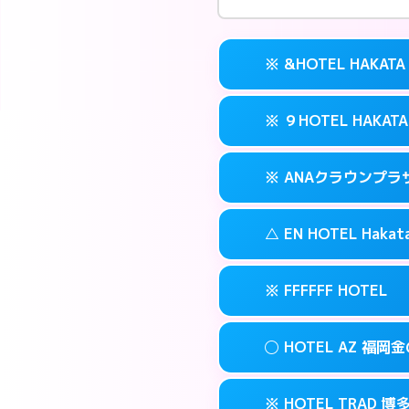
※ &HOTEL HAKATA
※ ９HOTEL HAKATA
交通費:
無料
案内方法:
カードキ
※ ANAクラウンプ
交通費:
無料
092-282-222
smartphone
案内方法:
カードキ
福岡市博多区冷
map
△ EN HOTEL Hakat
交通費:
無料
092-263-501
smartphone
このホテルの詳細
info
案内方法:
カードキ
福岡市博多区冷
map
※ FFFFFF HOTEL
交通費:
無料
092-471-711
smartphone
このホテルの詳細
info
案内方法:
状況によ
福岡市博多区博多
map
◯ HOTEL AZ 福岡
交通費:
無料
092-461-050
smartphone
このホテルの詳細
info
案内方法:
カードキ
福岡市博多区博多
map
※ HOTEL TRAD 博