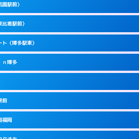
駅前4-10－15
祇園駅前〉
1
ページを見る →
ーにつきホテルの入り口で待ち合わせ。
駅東1-14-1
東比恵駅前〉
1
ページを見る →
ーにつきホテルの入り口で待ち合わせ。
駅東1-11-11
ート〈博多駅東〉
1
ページを見る →
ーにつきホテルの入り口で待ち合わせ。
園町1-1
ｉｎ博多
5
ページを見る →
ーにつきホテルの入り口で待ち合わせ。
恵2-16-13
多
1
ページを見る →
接お部屋まで伺います。
駅東1-18-1
駅前
1
ページを見る →
ません。
川端町14-25
南福岡
1
ページを見る →
ーにつきホテルの入り口で待ち合わせ。
駅南1-4-6
フクオカ