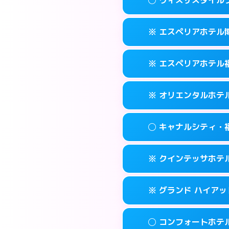
交通費:
2,000円
092-452-548
smartphone
このホテルの詳細
info
案内方法:
女性が直
福岡市博多区博多
map
※ エスペリアホテル
交通費:
無料
092-581-030
smartphone
このホテルの詳細
info
案内方法:
女性が直
福岡市博多区竹丘
map
※ エスペリアホテル
交通費:
無料
092-433-390
smartphone
このホテルの詳細
info
案内方法:
カードキ
福岡市博多区博多
map
※ オリエンタルホテ
交通費:
無料
092-412-727
smartphone
このホテルの詳細
info
案内方法:
カードキ
福岡市博多区博多
map
◯ キャナルシティ・
交通費:
無料
092-271-007
smartphone
このホテルの詳細
info
案内方法:
カードキ
福岡市博多区須
map
※ クインテッサホテル福
交通費:
無料
0570-051-15
smartphone
このホテルの詳細
info
案内方法:
女性が直
福岡市博多区博
map
※ グランド ハイアッ
交通費:
無料
092-282-880
smartphone
このホテルの詳細
info
案内方法:
カードキ
福岡市博多区住吉
map
◯ コンフォートホテ