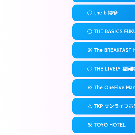
このホテルの詳細
info
案内方法:
状況によ
福岡市博多区博多
map
◯ the b 博多
交通費:
無料
092-482-191
smartphone
このホテルの詳細
info
案内方法:
女性が直
福岡市博多区博多
map
◯ THE BASICS FU
交通費:
無料
03-4405-056
smartphone
このホテルの詳細
info
案内方法:
女性が直
福岡市博多区上
map
※ The BREAKFAS
交通費:
無料
092-415-333
smartphone
このホテルの詳細
info
案内方法:
女性が直
福岡市博多区博多
map
◯ THE LIVELY
交通費:
無料
092-412-123
smartphone
このホテルの詳細
info
案内方法:
カードキ
福岡市博多区博多
map
※ The OneFive Mar
交通費:
無料
0120-996-94
smartphone
このホテルの詳細
info
案内方法:
女性が直
福岡市博多区中洲
map
△ TKP サンライフ
交通費:
無料
050-3138-20
smartphone
このホテルの詳細
info
案内方法:
カードキ
福岡市博多区中洲
map
※ TOYO HOTEL
交通費:
無料
0570-007-77
smartphone
このホテルの詳細
info