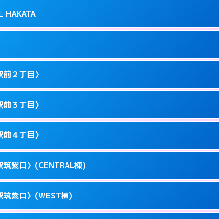
り派遣できません。
良屋町10-21
L HAKATA
2
ページを見る →
0以降はホテルの入り口で待ち合わせ。
駅東1-12-3
1
ページを見る →
ません。
駅東1-9-36
駅前２丁目〉
3
ページを見る →
ーにつきホテルの入り口で待ち合わせ。
川端町10-1
駅前３丁目〉
0
ページを見る →
ーにつきホテルの入り口で待ち合わせ。
駅前3-11-20
駅前４丁目〉
1
ページを見る →
ーにつきホテルの入り口で待ち合わせ。
駅前2-11-12
筑紫口〉(CENTRAL棟)
1
ページを見る →
接お部屋まで伺います。
駅前3-11-6
筑紫口〉(WEST棟)
1
ページを見る →
ーにつきホテルの入り口で待ち合わせ。