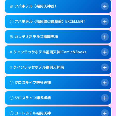
このホテルの詳細ページを見る →
info
案内方法:
女性が直接お部屋まで伺います。
福岡市中央区春吉3-14-36
map
※ アパホテル〈福岡天神西〉
交通費:
無料
0570-005-015
smartphone
このホテルの詳細ページを見る →
info
案内方法:
女性が直接お部屋まで伺います。
福岡市中央区春吉3-4-6
map
◯ アパホテル〈福岡渡辺通駅前〉EXCELLENT
交通費:
無料
092-724-2222
smartphone
このホテルの詳細ページを見る →
info
案内方法:
カードキーにつきホテルの入り口で
福岡市中央区天神3-13-20
map
※ カンデオホテルズ福岡天神
待ち合わせ。
交通費:
無料
このホテルの詳細ページを見る →
info
092-720-6786
smartphone
案内方法:
女性が直接お部屋まで伺います。
× クインテッサホテル福岡天神 Comic&Books
交通費:
無料
福岡市中央区大名1-9-39
map
0570-099-811
smartphone
案内方法:
カードキーにつきホテルの入り口で
福岡市中央区清川1-10-1
map
このホテルの詳細ページを見る →
× クインテッサホテル福岡天神南
info
待ち合わせ。
交通費:
無料
このホテルの詳細ページを見る →
info
092-738-5600
smartphone
案内方法:
派遣できません。
◯ クロスライフ博多天神
交通費:
無料
福岡市中央区渡辺通5-14-5
map
092-401-0883
smartphone
案内方法:
派遣できません。
福岡市中央区天神3-2-10
map
このホテルの詳細ページを見る →
◯ クロスライフ博多柳橋
info
交通費:
無料
092-707-1691
smartphone
このホテルの詳細ページを見る →
info
案内方法:
女性が直接お部屋まで伺います。
福岡市中央区白金1-18-3
map
◯ コートホテル福岡天神