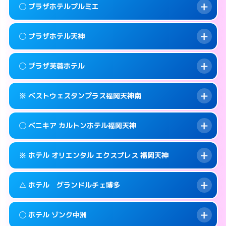
案内方法:
女性が直接お部屋まで伺います。
福岡市中央区赤坂1-15-31
map
このホテルの詳細ページを見る →
◯ プラザホテルプルミエ
info
交通費:
2,000円
092-771-2131
smartphone
このホテルの詳細ページを見る →
info
案内方法:
女性が直接お部屋まで伺います。
福岡市中央区輝国1-1-33
map
◯ プラザホテル天神
交通費:
無料
092-844-8111
smartphone
このホテルの詳細ページを見る →
info
案内方法:
女性が直接お部屋まで伺います。
福岡市中央区地行浜2-2-3
map
◯ プラザ芙蓉ホテル
交通費:
無料
0570-076-633
smartphone
このホテルの詳細ページを見る →
info
案内方法:
女性が直接お部屋まで伺います。
福岡市中央区大名1-14-13
map
※ ベストウェスタンプラス福岡天神南
交通費:
無料
0570-056-633
smartphone
このホテルの詳細ページを見る →
info
案内方法:
女性が直接お部屋まで伺います。
福岡市中央区大名1-9-63
map
◯ ベニキア カルトンホテル福岡天神
交通費:
無料
092-761-9633
smartphone
このホテルの詳細ページを見る →
info
案内方法:
カードキーにつきホテルの入り口で
福岡市中央区渡辺通2-3-28
map
※ ホテル オリエンタル エクスプレス 福岡天神
待ち合わせ。
交通費:
無料
このホテルの詳細ページを見る →
info
092-718-7700
smartphone
案内方法:
女性が直接お部屋まで伺います。
△ ホテル グランドルチェ博多
交通費:
無料
福岡市中央区春吉3-13-19
map
092-522-4980
smartphone
案内方法:
カードキーにつきホテルの入り口で
福岡市中央区清川1-14-15
map
このホテルの詳細ページを見る →
◯ ホテル ゾンク中洲
info
待ち合わせ。
交通費:
無料