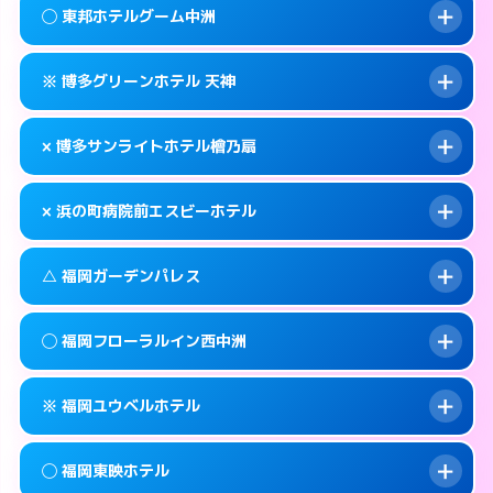
案内方法:
状況により派遣できません。
福岡市中央区西中洲1-16
map
◯ 東邦ホテルグーム中洲
交通費:
無料
092-725-1045
smartphone
このホテルの詳細ページを見る →
info
案内方法:
カードキーにつきホテルの入り口で
福岡市中央区渡辺通5-15-14
map
※ 博多グリーンホテル 天神
待ち合わせ。
交通費:
無料
このホテルの詳細ページを見る →
info
092-762-0109
smartphone
案内方法:
女性が直接お部屋まで伺います。
× 博多サンライトホテル檜乃扇
交通費:
無料
福岡市中央区春吉3-21-24
map
050-1807-3131
smartphone
案内方法:
カードキーにつきホテルの入り口で
福岡市中央区渡辺通5-7-22
map
このホテルの詳細ページを見る →
× 浜の町病院前エスビーホテル
info
待ち合わせ。
交通費:
無料
このホテルの詳細ページを見る →
info
092-722-3636
smartphone
案内方法:
派遣できません。
△ 福岡ガーデンパレス
交通費:
無料
福岡市中央区大名2-9-11
map
092-522-0080
smartphone
案内方法:
派遣できません。
福岡市中央区清川2-6-23
map
このホテルの詳細ページを見る →
◯ 福岡フローラルイン西中洲
info
交通費:
無料
092-717-6600
smartphone
このホテルの詳細ページを見る →
info
案内方法:
状況により派遣できません。
福岡市中央区長浜1-2-24
map
※ 福岡ユウベルホテル
交通費:
無料
092-713-1112
smartphone
このホテルの詳細ページを見る →
info
案内方法:
女性が直接お部屋まで伺います。
福岡市中央区天神4-8-15
map
◯ 福岡東映ホテル
交通費:
無料