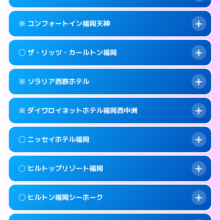
交通費:
無料
092-733-0130
smartphone
このホテルの詳細ページを見る →
info
案内方法:
女性が直接お部屋まで伺います。
福岡市中央区春吉3-26-30
map
※ コンフォートイン福岡天神
交通費:
無料
092-733-3900
smartphone
このホテルの詳細ページを見る →
info
案内方法:
女性が直接お部屋まで伺います。
福岡市中央区春吉1-6-5
map
◯ ザ・リッツ・カールトン福岡
交通費:
無料
092-733-0330
smartphone
このホテルの詳細ページを見る →
info
案内方法:
カードキーにつきホテルの入り口で
福岡市中央区春吉3-21-10
map
※ ソラリア西鉄ホテル
待ち合わせ。
交通費:
無料
このホテルの詳細ページを見る →
info
092-711-2811
smartphone
案内方法:
女性が直接お部屋まで伺います。
※ ダイワロイネットホテル福岡西中洲
交通費:
無料
福岡市中央区天神1-2-1
map
092-401-8888
smartphone
案内方法:
カードキーにつきホテルの入り口で
福岡市中央区大名2-6-50
map
このホテルの詳細ページを見る →
◯ ニッセイホテル福岡
info
待ち合わせ。
交通費:
無料
このホテルの詳細ページを見る →
info
092-761-6500
smartphone
案内方法:
カードキーにつきホテルの入り口で
◯ ヒルトップリゾート福岡
待ち合わせ。
交通費:
無料
福岡市中央区天神2-2-43
map
092-409-3155
smartphone
案内方法:
女性が直接お部屋まで伺います。
このホテルの詳細ページを見る →
◯ ヒルトン福岡シーホーク
info
交通費:
1,000円
福岡市中央区西中洲1-9
map
092-732-0900
smartphone