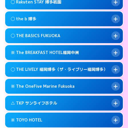
福岡市博多区祇園町6-22
map
このホテルの詳細ページを見る →
◯ Rakuten STAY 博多祇園
info
交通費:
無料
092-473-9898
smartphone
このホテルの詳細ページを見る →
info
案内方法:
状況により派遣できません。
福岡市博多区博多駅前3-3-17
map
◯ the b 博多
交通費:
無料
092-482-1919
smartphone
このホテルの詳細ページを見る →
info
案内方法:
女性が直接お部屋まで伺います。
福岡市博多区博多駅前4-3-20
map
◯ THE BASICS FUKUOKA
交通費:
無料
03-4405-0568
smartphone
このホテルの詳細ページを見る →
info
案内方法:
女性が直接お部屋まで伺います。
福岡市博多区上呉服町12-31
map
※ The BREAKFAST HOTEL福岡中洲
交通費:
無料
092-415-3333
smartphone
このホテルの詳細ページを見る →
info
案内方法:
女性が直接お部屋まで伺います。
福岡市博多区博多駅南1-3-9
map
◯ THE LIVELY 福岡博多（ザ・ライブリー福岡博多）
交通費:
無料
092-412-1234
smartphone
このホテルの詳細ページを見る →
info
案内方法:
カードキーにつきホテルの入り口で
福岡市博多区博多駅東 2-14-1
map
※ The OneFive Marine Fukuoka
待ち合わせ。
交通費:
無料
このホテルの詳細ページを見る →
info
0120-996-941
smartphone
案内方法:
女性が直接お部屋まで伺います。
△ TKP サンライフホテル
交通費:
無料
福岡市博多区中洲3-6-19
map
050-3138-2071
smartphone
案内方法:
カードキーにつきホテルの入り口で
福岡市博多区中洲5-2-18
map
このホテルの詳細ページを見る →
※ TOYO HOTEL
info
待ち合わせ。
交通費:
無料