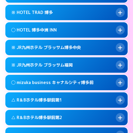
交通費:
無料
福岡市博多区博多駅前3-3-3
map
092-461-0505
smartphone
案内方法:
カードキーにつきホテルの入り口で
福岡市博多区博多駅前3-30-25
map
このホテルの詳細ページを見る →
※ HOTEL TRAD 博多
info
待ち合わせ。
交通費:
3,000円
このホテルの詳細ページを見る →
info
090-3073-1234
smartphone
案内方法:
女性が直接お部屋まで伺います。
◯ HOTEL 博多中洲 INN
交通費:
無料
福岡市博多区博多駅南2-13-1
map
092-513-3301
smartphone
案内方法:
カードキーにつきホテルの入り口で
福岡市博多区金の隈3-14-25
map
このホテルの詳細ページを見る →
※ JR九州ホテル ブラッサム博多中央
info
待ち合わせ。
交通費:
無料
このホテルの詳細ページを見る →
info
092-710-7675
smartphone
案内方法:
女性が直接お部屋まで伺います。
※ JR九州ホテル ブラッサム福岡
交通費:
無料
福岡市博多区住吉3-12-1号
map
092-291-0088
smartphone
案内方法:
カードキーにつきホテルの入り口で
福岡市博多区中洲中島町4-14
map
このホテルの詳細ページを見る →
◯ mizuka business キャナルシティ博多前
info
待ち合わせ。
交通費:
無料
このホテルの詳細ページを見る →
info
092-477-8739
smartphone
案内方法:
カードキーにつきホテルの入り口で
△ R＆Bホテル博多駅前第1
待ち合わせ。
交通費:
無料
福岡市博多区博多駅前2-2-11
map
092-413-8787
smartphone
案内方法:
女性が直接お部屋まで伺います。
このホテルの詳細ページを見る →
△ R＆Bホテル博多駅前第2
info
交通費:
無料
福岡市博多区博多駅東2-2-4
map
03-4531-9681
smartphone
案内方法:
状況により派遣できません。