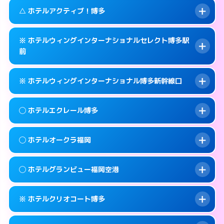
092-483-7711
smartphone
案内方法:
カードキーにつきホテルの入り口で
このホテルの詳細ページを見る →
△ ホテルアクティブ！博多
info
待ち合わせ。
交通費:
無料
福岡市博多区博多駅東 1-1-29
map
092-283-7060
smartphone
案内方法:
女性が直接お部屋まで伺います。
このホテルの詳細ページを見る →
※ ホテルウィングインターナショナルセレクト博多駅
info
交通費:
無料
福岡市博多区冷泉町8-24
map
前
092-452-4123
smartphone
案内方法:
状況により派遣できません。
福岡市博多区博多駅南2-2-5
map
このホテルの詳細ページを見る →
info
※ ホテルウィングインターナショナル博多新幹線口
092-452-0001
smartphone
このホテルの詳細ページを見る →
info
交通費:
無料
福岡市博多区博多駅前3-20-16
map
案内方法:
カードキーにつきホテルの入り口で
◯ ホテルエクレール博多
待ち合わせ。
このホテルの詳細ページを見る →
info
交通費:
無料
092-476-9111
smartphone
案内方法:
カードキーにつきホテルの入り口で
◯ ホテルオークラ福岡
待ち合わせ。
交通費:
無料
福岡市博多区博多駅前3-22-19
map
092-431-0111
smartphone
案内方法:
女性が直接お部屋まで伺います。
このホテルの詳細ページを見る →
◯ ホテルグランビュー福岡空港
info
交通費:
無料
福岡市博多区博多駅東1-17-17
map
092-283-2000
smartphone
案内方法:
女性が直接お部屋まで伺います。
福岡市博多区須崎町1-1
map
このホテルの詳細ページを見る →
※ ホテルクリオコート博多
info
交通費:
無料
092-262-1111
smartphone
このホテルの詳細ページを見る →
info
案内方法:
女性が直接お部屋まで伺います。