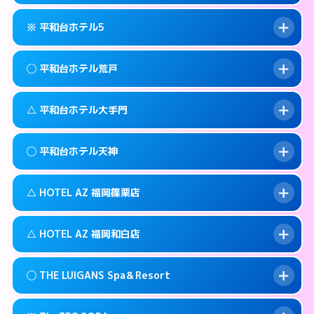
092-735-1100
smartphone
このホテルの詳細ページを見る →
info
案内方法:
カードキーにつきホテルの入り口で
福岡市中央区西中洲5-10
map
※ 平和台ホテル5
待ち合わせ。
交通費:
無料
このホテルの詳細ページを見る →
info
092-761-0345
smartphone
案内方法:
女性が直接お部屋まで伺います。
◯ 平和台ホテル荒戸
交通費:
2,000円
福岡市中央区警固1-9-3
map
092-524-2121
smartphone
案内方法:
カードキーにつきホテルの入り口で
福岡市中央区高砂1-1-18
map
このホテルの詳細ページを見る →
△ 平和台ホテル大手門
info
待ち合わせ。
交通費:
2,000円
このホテルの詳細ページを見る →
info
092-732-5000
smartphone
案内方法:
女性が直接お部屋まで伺います。
◯ 平和台ホテル天神
交通費:
1,000円
福岡市中央区今川1-4－2
map
092-761-1361
smartphone
案内方法:
状況により派遣できません。
福岡市中央区荒戸1-5-27
map
このホテルの詳細ページを見る →
△ HOTEL AZ 福岡篠栗店
info
交通費:
無料
092-741-4422
smartphone
このホテルの詳細ページを見る →
info
案内方法:
女性が直接お部屋まで伺います。
福岡市中央区大手門1-5-4
map
△ HOTEL AZ 福岡和白店
交通費:
3,000円
092-737-1000
smartphone
このホテルの詳細ページを見る →
info
案内方法:
状況により派遣できません。
福岡市中央区舞鶴1-5-6
map
◯ THE LUIGANS Spa＆Resort
交通費:
3,000円
092-947-3310
smartphone
このホテルの詳細ページを見る →
info
案内方法:
状況により派遣できません。