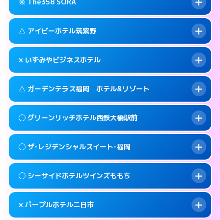
糟屋郡篠栗町大字乙犬985-1
map
※ The358 SORA
交通費:
3,000円
092-605-3301
smartphone
このホテルの詳細ページを見る →
info
案内方法:
女性が直接お部屋まで伺います。
福岡市東区和白丘2-3-1
map
△ アイビーホテル筑紫野
交通費:
3,000円
092-603-2525
smartphone
このホテルの詳細ページを見る →
info
案内方法:
24:00以降はホテルの入り口で待ち
福岡市東区西戸崎18-25
map
× いずみやビジネスホテル
合わせ。
交通費:
3,000円
このホテルの詳細ページを見る →
info
092-665-1616
smartphone
案内方法:
状況により派遣できません。
△ ガーデンテラス福岡 ホテル&リゾート
交通費:
2,000円
福岡市東区香椎照葉6-6-5
map
092-920-2130
smartphone
案内方法:
派遣できません。
筑紫野市湯町1-14-3
map
このホテルの詳細ページを見る →
◯ グリーンリッチホテル西鉄大橋駅前
info
交通費:
3,000円
070-9034-6635
smartphone
このホテルの詳細ページを見る →
info
案内方法:
状況により派遣できません。
福岡市西区姪の浜4-15-9
map
◯ ザ･レジデンシャルスイート･福岡
交通費:
無料
092-881-0067
smartphone
このホテルの詳細ページを見る →
info
案内方法:
女性が直接お部屋まで伺います。
福岡市西区小戸2-3-55
map
◯ シーサイドホテルツインズももち
交通費:
2,000円
092-552-4400
smartphone
このホテルの詳細ページを見る →
info
案内方法:
女性が直接お部屋まで伺います。
福岡市南区大橋1-7-15
map
× パープルホテル二日市
交通費:
2,000円
092-846-8585
smartphone