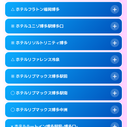
このホテルの詳細ページを見る →
info
092-473-7111
smartphone
案内方法:
カードキーにつきホテルの入り口で
△ ホテルフラトン福岡博多
待ち合わせ。
交通費:
無料
福岡市博多区博多駅中央街4-16
map
092-473-7114
smartphone
案内方法:
カードキーにつきホテルの入り口で
このホテルの詳細ページを見る →
※ ホテルユニゾ博多駅博多口
info
待ち合わせ。
交通費:
無料
福岡市博多区博多駅東1-13-3
map
092-473-7113
smartphone
案内方法:
状況により派遣できません。
このホテルの詳細ページを見る →
※ ホテルリソルトリニティ博多
info
交通費:
無料
福岡市博多区博多駅前2-1-15
map
092-475-8585
smartphone
案内方法:
カードキーにつきホテルの入り口で
福岡市博多区博多駅東2-10-18
map
このホテルの詳細ページを見る →
△ ホテルリファレンス冷泉
info
待ち合わせ。
交通費:
無料
このホテルの詳細ページを見る →
info
092-433-6172
smartphone
案内方法:
カードキーにつきホテルの入り口で
※ ホテルリブマックス博多駅前
待ち合わせ。
交通費:
無料
福岡市博多区博多駅前3-6-7
map
092-282-9269
smartphone
案内方法:
状況により派遣できません。
このホテルの詳細ページを見る →
◯ ホテルリブマックス博多駅南
info
交通費:
無料
福岡市博多区中洲4-4-10
map
092-283-5133
smartphone
案内方法:
カードキーにつきホテルの入り口で
福岡市博多区冷泉町9-29
map
このホテルの詳細ページを見る →
◯ ホテルリブマックス博多中洲
info
待ち合わせ。
交通費:
無料
このホテルの詳細ページを見る →
info
092-419-2280
smartphone
案内方法:
女性が直接お部屋まで伺います。
× ホテルルートイン博多駅前-博多口-