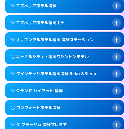
092-452-5489
smartphone
案内方法:
女性が直接お部屋まで伺います。
※ エスペリアホテル博多
交通費:
無料
福岡市博多区博多駅前2-17-11
map
092-581-0300
smartphone
案内方法:
女性が直接お部屋まで伺います。
福岡市博多区竹丘町2-4-12
map
このホテルの詳細ページを見る →
※ エスペリアホテル福岡中洲
info
交通費:
無料
092-433-3900
smartphone
このホテルの詳細ページを見る →
info
案内方法:
カードキーにつきホテルの入り口で
福岡市博多区博多駅南1-9-18
map
※ オリエンタルホテル福岡 博多ステーション
待ち合わせ。
交通費:
無料
このホテルの詳細ページを見る →
info
092-412-7272
smartphone
案内方法:
カードキーにつきホテルの入り口で
◯ キャナルシティ・福岡ワシントンホテル
待ち合わせ。
交通費:
無料
福岡市博多区博多駅前2-11‐4
map
092-271-0077
smartphone
案内方法:
カードキーにつきホテルの入り口で
このホテルの詳細ページを見る →
※ クインテッサホテル福岡博多 Relax＆Sleep
info
待ち合わせ。
交通費:
無料
福岡市博多区須崎町2-1
map
0570-051-153
smartphone
案内方法:
女性が直接お部屋まで伺います。
このホテルの詳細ページを見る →
※ グランド ハイアット 福岡
info
交通費:
無料
福岡市博多区博多駅中央街4-23
map
092-282-8800
smartphone
案内方法:
カードキーにつきホテルの入り口で
福岡市博多区住吉1-2-20
map
このホテルの詳細ページを見る →
◯ コンフォートホテル博多
info
待ち合わせ。
交通費:
無料
このホテルの詳細ページを見る →
info
092-292-6728
smartphone
案内方法:
カードキーにつきホテルの入り口で
※ ザ ブラッサム 博多プレミア
待ち合わせ。