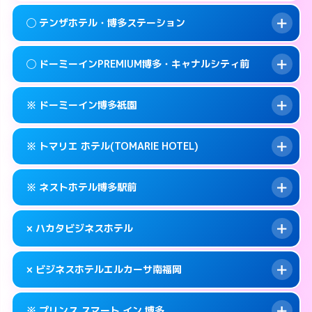
092-409-4755
smartphone
案内方法:
女性が直接お部屋まで伺います。
このホテルの詳細ページを見る →
◯ テンザホテル・博多ステーション
info
交通費:
無料
福岡市博多区冷泉町2-7
map
092-283-2800
smartphone
案内方法:
女性が直接お部屋まで伺います。
福岡市博多区中洲中島町1-1
map
このホテルの詳細ページを見る →
◯ ドーミーインPREMIUM博多・キャナルシティ前
info
交通費:
無料
092-472-1800
smartphone
このホテルの詳細ページを見る →
info
案内方法:
女性が直接お部屋まで伺います。
福岡市博多区博多駅前2-3-9
map
※ ドーミーイン博多祇園
交通費:
無料
092-472-0211
smartphone
このホテルの詳細ページを見る →
info
案内方法:
女性が直接お部屋まで伺います。
福岡市博多区博多駅東2-5-33
map
※ トマリエ ホテル(TOMARIE HOTEL)
交通費:
無料
092-272-5489
smartphone
このホテルの詳細ページを見る →
info
案内方法:
カードキーにつきホテルの入り口で
福岡市博多区祇園町9-1
map
※ ネストホテル博多駅前
待ち合わせ。
交通費:
無料
このホテルの詳細ページを見る →
info
092-271-5489
smartphone
案内方法:
カードキーにつきホテルの入り口で
× ハカタビジネスホテル
待ち合わせ。
交通費:
無料
福岡市博多区冷泉町1-12
map
092-441-2905
smartphone
案内方法:
カードキーにつきホテルの入り口で
このホテルの詳細ページを見る →
× ビジネスホテルエルカーサ南福岡
info
待ち合わせ。
交通費:
無料
福岡市博多区堅粕4-26-22
map
092-260-1695
smartphone
案内方法:
派遣できません。
このホテルの詳細ページを見る →
※ プリンス スマート イン 博多
info