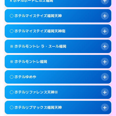
map
× ホテルポートヒルズ福岡
交通費:
無料
092-737-3901
smartphone
このホテルの詳細ページを見る →
info
案内方法:
女性が直接お部屋まで伺います。
福岡市中央区地行1-4-6
map
◯ ホテルマイステイズ福岡天神
交通費:
2,000円
092-534-4126
smartphone
このホテルの詳細ページを見る →
info
案内方法:
派遣できません。
福岡市中央区大宮1-1-6
map
◯ ホテルマイステイズ福岡天神南
交通費:
無料
092-741-3535
smartphone
このホテルの詳細ページを見る →
info
案内方法:
女性が直接お部屋まで伺います。
福岡市中央区西公園14-24
map
※ ホテルモントレ ラ・スール福岡
交通費:
無料
092-687-1100
smartphone
このホテルの詳細ページを見る →
info
案内方法:
女性が直接お部屋まで伺います。
福岡市中央区天神3-5-7
map
※ ホテルモントレ福岡
交通費:
無料
092-286-1700
smartphone
このホテルの詳細ページを見る →
info
案内方法:
カードキーにつきホテルの入り口で
福岡市中央区春吉3-14-20
map
◯ ホテルゆめや
待ち合わせ。
交通費:
無料
このホテルの詳細ページを見る →
info
092-726-7111
smartphone
案内方法:
カードキーにつきホテルの入り口で
◯ ホテルリファレンス天神Ⅲ
待ち合わせ。
交通費:
無料
福岡市中央区大名2-8-27
map
092-734-7111
smartphone
案内方法:
女性が直接お部屋まで伺います。
このホテルの詳細ページを見る →
◯ ホテルリブマックス福岡天神
info
交通費:
無料
福岡市中央区渡辺通3-4-13
map
092-524-7588
smartphone