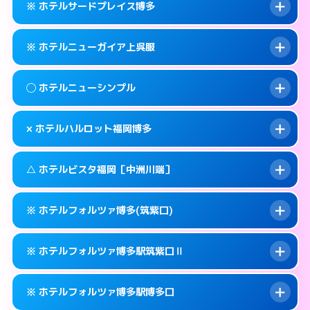
福岡市博多区下川端町3-2
map
※ ホテルサードプレイス博多
交通費:
無料
092-629-8666
smartphone
このホテルの詳細ページを見る →
info
案内方法:
25:00以降はホテルの入り口で待ち
福岡市博多区大井2-10-6
map
※ ホテルニューガイア上呉服
合わせ。
交通費:
無料
このホテルの詳細ページを見る →
info
092-472-1111
smartphone
案内方法:
カードキーにつきホテルの入り口で
◯ ホテルニューシンプル
待ち合わせ。
交通費:
無料
福岡市博多区博多駅中央街5-3
map
092-642-4563
smartphone
案内方法:
カードキーにつきホテルの入り口で
このホテルの詳細ページを見る →
× ホテルハルロット福岡博多
info
待ち合わせ。
交通費:
無料
福岡市博多区堅粕2-2-2
map
092-273-2911
smartphone
案内方法:
女性が直接お部屋まで伺います。
このホテルの詳細ページを見る →
△ ホテルビスタ福岡［中洲川端］
info
交通費:
無料
福岡市博多区上呉服町14-25
map
092-411-4311
smartphone
案内方法:
派遣できません。
福岡市博多区博多駅前1-23-11
map
このホテルの詳細ページを見る →
※ ホテルフォルツァ博多(筑紫口)
info
交通費:
無料
092-475-8533
smartphone
このホテルの詳細ページを見る →
info
案内方法:
状況により派遣できません。
福岡市博多区博多駅東2-9-10
map
※ ホテルフォルツァ博多駅筑紫口Ⅱ
交通費:
無料
092-281-3737
smartphone
このホテルの詳細ページを見る →
info
案内方法:
カードキーにつきホテルの入り口で
福岡市博多区上川端町14-28
map
※ ホテルフォルツァ博多駅博多口
待ち合わせ。
交通費:
無料