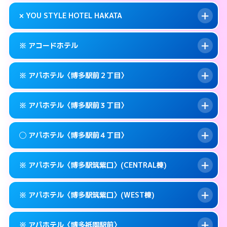
このホテルの詳細ページを見る →
info
0570-007-779
smartphone
案内方法:
状況により派遣できません。
× YOU STYLE HOTEL HAKATA
交通費:
無料
福岡市博多区奈良屋町10-21
map
092-473-7112
smartphone
案内方法:
24:00以降はホテルの入り口で待ち
福岡市博多区博多駅東1-12-3
map
このホテルの詳細ページを見る →
※ アコードホテル
info
合わせ。
交通費:
無料
このホテルの詳細ページを見る →
info
092-474-1121
smartphone
案内方法:
派遣できません。
※ アパホテル〈博多駅前２丁目〉
交通費:
無料
福岡市博多区博多駅東1-9-36
map
092-402-4433
smartphone
案内方法:
カードキーにつきホテルの入り口で
福岡市博多区下川端町10-1
map
このホテルの詳細ページを見る →
※ アパホテル〈博多駅前３丁目〉
info
待ち合わせ。
交通費:
無料
このホテルの詳細ページを見る →
info
092-434-1850
smartphone
案内方法:
カードキーにつきホテルの入り口で
◯ アパホテル〈博多駅前４丁目〉
待ち合わせ。
交通費:
無料
福岡市博多区博多駅前3-11-20
map
0570-097-311
smartphone
案内方法:
カードキーにつきホテルの入り口で
このホテルの詳細ページを見る →
※ アパホテル〈博多駅筑紫口〉(CENTRAL棟)
info
待ち合わせ。
交通費:
無料
福岡市博多区博多駅前2-11-12
map
0570-098-211
smartphone
案内方法:
女性が直接お部屋まで伺います。
このホテルの詳細ページを見る →
※ アパホテル〈博多駅筑紫口〉(WEST棟)
info
交通費:
無料
福岡市博多区博多駅前3-11-6
map
0570-099-611
smartphone
案内方法:
カードキーにつきホテルの入り口で
福岡市博多区博多駅前4-10－15
map
このホテルの詳細ページを見る →
※ アパホテル〈博多祇園駅前〉
info