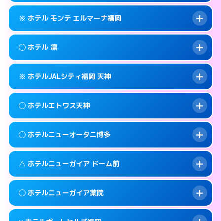
このホテルの詳細ページを見る →
info
092-401-1905
smartphone
案内方法:
状況により派遣できません。
※ ホテル モンテ エルマーナ福岡
交通費:
無料
福岡市中央区天神3-3-14
map
092-406-1331
smartphone
案内方法:
女性が直接お部屋まで伺います。
福岡市中央区西中洲12-18
map
このホテルの詳細ページを見る →
◯ ホテル 凛
info
交通費:
無料
092-771-7717
smartphone
このホテルの詳細ページを見る →
info
案内方法:
カードキーにつきホテルの入り口で
福岡市中央区春吉3-14-27
map
※ ホテルJALシティ福岡 天神
待ち合わせ。
交通費:
無料
このホテルの詳細ページを見る →
info
092-735-7111
smartphone
案内方法:
女性が直接お部屋まで伺います。
◯ ホテルエトワス天神
交通費:
無料
福岡市中央区渡辺通3-4-24
map
092-718-8300
smartphone
案内方法:
カードキーにつきホテルの入り口で
福岡市中央区春吉3-14-14
map
このホテルの詳細ページを見る →
◯ ホテルニューオータニ博多
info
待ち合わせ。
交通費:
無料
このホテルの詳細ページを見る →
info
092-718-7558
smartphone
案内方法:
女性が直接お部屋まで伺います。
△ ホテルニューガイア ドーム前
交通費:
無料
福岡市中央区大名2-12-5
map
092-737-3233
smartphone
案内方法:
女性が直接お部屋まで伺います。
福岡市中央区天神3-5-18
map
このホテルの詳細ページを見る →
◯ ホテルニューガイア薬院
info
交通費:
2,000円
092-714-1111
smartphone
このホテルの詳細ページを見る →
info
案内方法:
状況により派遣できません。
福岡市中央区渡辺通1-1-2