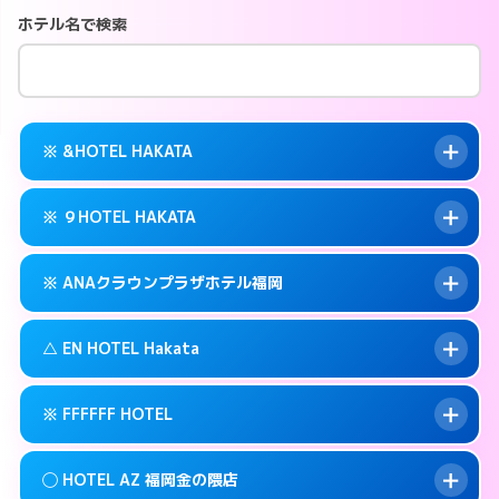
ホテル名で検索
※ &HOTEL HAKATA
※ ９HOTEL HAKATA
交通費:
無料
案内方法:
カードキーにつきホテルの入り口で
※ ANAクラウンプラザホテル福岡
待ち合わせ。
交通費:
無料
092-282-2225
smartphone
案内方法:
カードキーにつきホテルの入り口で
△ EN HOTEL Hakata
待ち合わせ。
交通費:
無料
福岡市博多区冷泉町9-6
map
092-263-5010
smartphone
案内方法:
カードキーにつきホテルの入り口で
このホテルの詳細ページを見る →
※ FFFFFF HOTEL
info
待ち合わせ。
交通費:
無料
福岡市博多区冷泉町9-16
map
092-471-7111
smartphone
案内方法:
状況により派遣できません。
このホテルの詳細ページを見る →
◯ HOTEL AZ 福岡金の隈店
info