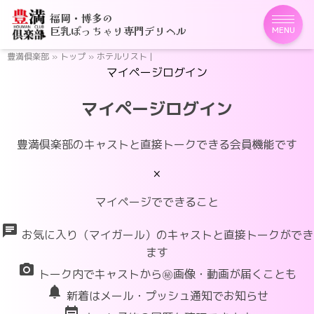
福岡・博多の
巨乳ぽっちゃり専門デリヘル
MENU
豊満倶楽部
»
トップ
»
ホテルリスト |
マイページログイン
マイページログイン
豊満倶楽部のキャストと直接トークできる会員機能です
×
マイページでできること
chat
お気に入り（マイガール）のキャストと直接トークができ
ます
photo_camera
トーク内でキャストから㊙画像・動画が届くことも
notifications
新着はメール・プッシュ通知でお知らせ
event_note