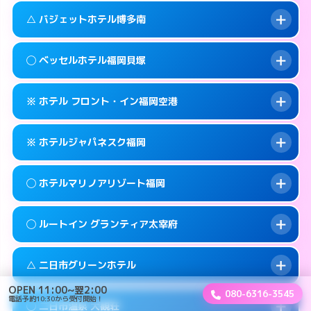
このホテルの詳細ページを見る →
info
案内方法:
女性が直接お部屋まで伺います。
福岡市早良区百道浜1-3-70
map
△ バジェットホテル博多南
交通費:
3,000円
092-822-5001
smartphone
このホテルの詳細ページを見る →
info
案内方法:
派遣できません。
福岡市早良区百道浜1-7-4
map
◯ ベッセルホテル福岡貝塚
交通費:
2,000円
092-922-2131
smartphone
このホテルの詳細ページを見る →
info
案内方法:
状況により派遣できません。
筑紫野市湯町2-5-6
map
※ ホテル フロント・イン福岡空港
交通費:
2,000円
092-592-0033
smartphone
このホテルの詳細ページを見る →
info
案内方法:
女性が直接お部屋まで伺います。
春日市上白水8-152
map
※ ホテルジャパネスク福岡
交通費:
2,000円
092-642-0101
smartphone
このホテルの詳細ページを見る →
info
案内方法:
カードキーにつきホテルの入り口で
福岡市東区箱崎7-10-65
map
◯ ホテルマリノアリゾート福岡
待ち合わせ。
交通費:
1,000円
このホテルの詳細ページを見る →
info
092-624-6688
smartphone
案内方法:
カードキーにつきホテルの入り口で
◯ ルートイン グランティア太宰府
待ち合わせ。
交通費:
3,000円
糟屋郡志免町別府2-18-1
map
092-645-2080
smartphone
案内方法:
女性が直接お部屋まで伺います。
このホテルの詳細ページを見る →
△ 二日市グリーンホテル
info
交通費:
3,000円
福岡市東区箱崎6-18−12
map
092-895-5511
smartphone
OPEN 11:00~翌2:00
080-6316-3545
案内方法:
女性が直接お部屋まで伺います。
電話予約10:30から受付開始！
福岡市西区小戸2-12-43
map
このホテルの詳細ページを見る →
◯ 二日市温泉 大観荘
info