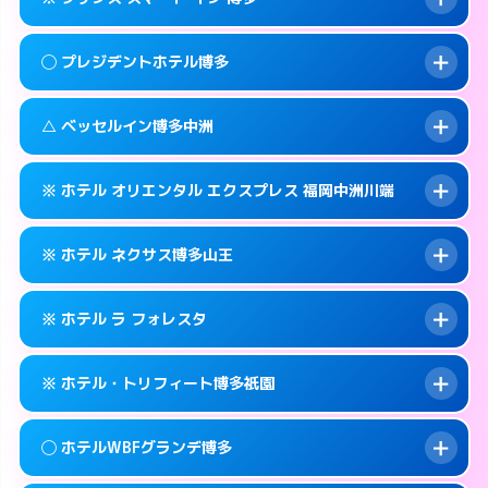
交通費:
2,000円
福岡市博多区博多駅前2-11-27
map
092-431-0737
smartphone
案内方法:
派遣できません。
福岡市博多区博多駅前2-16-3
map
このホテルの詳細ページを見る →
◯ プレジデントホテル博多
info
交通費:
無料
092-575-0001
smartphone
このホテルの詳細ページを見る →
info
案内方法:
カードキーにつきホテルの入り口で
福岡市博多区銀天町1-5-15
map
△ ベッセルイン博多中洲
待ち合わせ。
交通費:
無料
このホテルの詳細ページを見る →
info
050-3117-8027
smartphone
案内方法:
女性が直接お部屋まで伺います。
※ ホテル オリエンタル エクスプレス 福岡中洲川端
交通費:
無料
福岡市博多区博多駅前3-21-4
map
092-441-8811
smartphone
案内方法:
状況により派遣できません。
福岡市博多区博多駅前1-23-5
map
このホテルの詳細ページを見る →
※ ホテル ネクサス博多山王
info
交通費:
無料
092-271-4055
smartphone
このホテルの詳細ページを見る →
info
案内方法:
カードキーにつきホテルの入り口で
福岡市博多区中洲5-1-12
map
※ ホテル ラ フォレスタ
待ち合わせ。
交通費:
無料
このホテルの詳細ページを見る →
info
092-402-2725
smartphone
案内方法:
カードキーにつきホテルの入り口で
※ ホテル・トリフィート博多祇園
待ち合わせ。
交通費:
無料
福岡市博多区店屋町6-26
map
092-419-2020
smartphone
案内方法:
24:00以降はホテルの入り口で待ち
このホテルの詳細ページを見る →
◯ ホテルWBFグランデ博多
info
合わせ。
交通費:
無料
福岡市博多区山王1-16−21
map