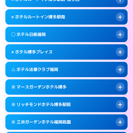
交通費:
無料
福岡市博多区博多駅前2-7-9
map
092-433-0400
smartphone
案内方法:
女性が直接お部屋まで伺います。
福岡市博多区博多駅南3-7-32
map
このホテルの詳細ページを見る →
× ホテルルートイン博多駅南
info
交通費:
無料
092-273-0050
smartphone
このホテルの詳細ページを見る →
info
案内方法:
派遣できません。
福岡市博多区中洲5-4-21
map
◯ ホテル日航福岡
交通費:
無料
092-477-8885
smartphone
このホテルの詳細ページを見る →
info
案内方法:
派遣できません。
福岡市博多区博多駅前1-1-20
map
× ホテル博多プレイス
交通費:
無料
092-473-4123
smartphone
このホテルの詳細ページを見る →
info
案内方法:
女性が直接お部屋まで伺います。
福岡市博多区博多駅南2-8-19
map
△ ホテル法華クラブ福岡
交通費:
無料
092-482-1111
smartphone
このホテルの詳細ページを見る →
info
案内方法:
派遣できません。
福岡市博多区博多駅前2-18-25
map
※ マースガーデンホテル博多
交通費:
無料
092-404-7770
smartphone
このホテルの詳細ページを見る →
info
案内方法:
状況により派遣できません。
福岡市博多区築港本町3-16
map
※ リッチモンドホテル博多駅前
交通費:
無料
092-271-3171
smartphone
このホテルの詳細ページを見る →
info
案内方法:
カードキーにつきホテルの入り口で
福岡市博多区住吉3-1-90
map
※ 三井ガーデンホテル福岡祇園
待ち合わせ。
交通費:
無料
このホテルの詳細ページを見る →
info