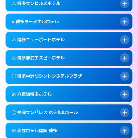
福岡市博多区中洲4-6-7
map
このホテルの詳細ページを見る →
△ 博多サンヒルズホテル
info
待ち合わせ。
交通費:
無料
このホテルの詳細ページを見る →
info
092-451-4110
smartphone
案内方法:
カードキーにつき２階のホテルの入
× 博多ターミナルホテル
り口で待ち合わせ。
交通費:
無料
福岡市博多区博多駅中央街4-4
map
092-451-4112
smartphone
案内方法:
状況により派遣できません。
このホテルの詳細ページを見る →
△ 博多ニューポートホテル
info
交通費:
無料
福岡市博多区博多駅中央街4-32
map
092-631-3331
smartphone
案内方法:
派遣できません。
福岡市博多区吉塚本町13-55号
map
このホテルの詳細ページを見る →
△ 博多駅前エスビーホテル
info
交通費:
無料
092-474-2121
smartphone
このホテルの詳細ページを見る →
info
案内方法:
状況により派遣できません。
福岡市博多区博多駅東2-1-26
map
◯ 博多中洲ワシントンホテルプラザ
交通費:
無料
092-291-0811
smartphone
このホテルの詳細ページを見る →
info
案内方法:
状況により派遣できません。
福岡市博多区神屋町3-27
map
※ 八百治博多ホテル
交通費:
無料
092-411-1171
smartphone
このホテルの詳細ページを見る →
info
案内方法:
女性が直接お部屋まで伺います。
福岡市博多区博多駅前1-14-3
map
◯ 福岡サンパレス ホテル&ホール
交通費:
無料
092-282-0410
smartphone
このホテルの詳細ページを見る →
info
案内方法:
カードキーにつきホテルの入り口で
福岡市博多区中洲2-8-28
map
※ 変なホテル福岡 博多
待ち合わせ。
交通費:
無料