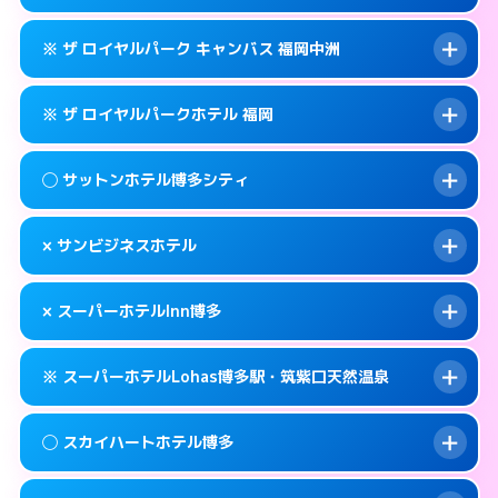
交通費:
無料
福岡市博多区博多駅東2-9-29
map
092-282-1234
smartphone
案内方法:
女性が直接お部屋まで伺います。
このホテルの詳細ページを見る →
※ ザ ロイヤルパーク キャンバス 福岡中洲
info
交通費:
無料
福岡市博多区住吉1-2-82
map
092-431-1211
smartphone
案内方法:
カードキーにつきホテルの入り口で
福岡市博多区博多駅前2-1-1
map
このホテルの詳細ページを見る →
※ ザ ロイヤルパークホテル 福岡
info
待ち合わせ。
交通費:
無料
このホテルの詳細ページを見る →
info
092-431-8702
smartphone
案内方法:
カードキーにつきホテルの入り口で
◯ サットンホテル博多シティ
待ち合わせ。
交通費:
無料
福岡市博多区博多駅前2-8-12
map
092-291-1188
smartphone
案内方法:
カードキーにつきホテルの入り口で
このホテルの詳細ページを見る →
× サンビジネスホテル
info
待ち合わせ。
交通費:
無料
福岡市博多区中洲5-6-20
map
092-414-1111
smartphone
案内方法:
女性が直接お部屋まで伺います。
このホテルの詳細ページを見る →
× スーパーホテルInn博多
info
交通費:
無料
福岡市博多区博多駅前2-14-13
map
092-433-2305
smartphone
案内方法:
派遣できません。
福岡市博多区博多駅前3-4-8
map
このホテルの詳細ページを見る →
※ スーパーホテルLohas博多駅・筑紫口天然温泉
info
交通費:
無料
092-411-1155
smartphone
このホテルの詳細ページを見る →
info
案内方法:
派遣できません。
福岡市博多区博多駅前2-16-16
map
◯ スカイハートホテル博多
交通費:
無料
092-282-9000
smartphone
このホテルの詳細ページを見る →
info
案内方法:
24:00以降はホテルの入り口で待ち