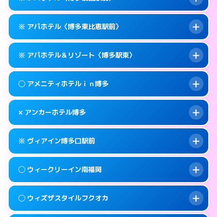
待ち合わせ。
交通費:
無料
このホテルの詳細ページを見る →
info
0570-056-311
smartphone
案内方法:
カードキーにつきホテルの入り口で
※ アパホテル〈博多東比恵駅前〉
待ち合わせ。
交通費:
無料
福岡市博多区博多駅東1-14-1
map
0570-056-311
smartphone
案内方法:
カードキーにつきホテルの入り口で
このホテルの詳細ページを見る →
※ アパホテル＆リゾート〈博多駅東〉
info
待ち合わせ。
交通費:
無料
福岡市博多区博多駅東1-11-11
map
0570-097-011
smartphone
案内方法:
カードキーにつきホテルの入り口で
このホテルの詳細ページを見る →
◯ アメニティホテルｉｎ博多
info
待ち合わせ。
交通費:
無料
福岡市博多区祇園町1-1
map
092-433-6675
smartphone
案内方法:
カードキーにつきホテルの入り口で
このホテルの詳細ページを見る →
× アンカーホテル博多
info
待ち合わせ。
交通費:
無料
福岡市博多区東比恵2-16-13
map
0570-009-011
smartphone
案内方法:
女性が直接お部屋まで伺います。
このホテルの詳細ページを見る →
※ ヴィアイン博多口駅前
info
交通費:
無料
福岡市博多区博多駅東1-18-1
map
092-282-0041
smartphone
案内方法:
派遣できません。
福岡市博多区上川端町14-25
map
このホテルの詳細ページを見る →
◯ ウィークリーイン南福岡
info
交通費:
無料
092-432-1211
smartphone
このホテルの詳細ページを見る →
info
案内方法:
カードキーにつきホテルの入り口で
福岡市博多区博多駅南1-4-6
map
◯ ウィズザスタイルフクオカ
待ち合わせ。
交通費:
2,000円
このホテルの詳細ページを見る →
info