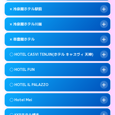
このホテルの詳細ページを見る →
info
092-483-5111
smartphone
案内方法:
女性が直接お部屋まで伺います。
× 冷泉閣ホテル駅前
交通費:
無料
福岡市博多区博多駅前4-9-2
map
092-272-1123
smartphone
案内方法:
カードキーにつきホテルの入り口で
福岡市博多区築港本町2-1
map
このホテルの詳細ページを見る →
× 冷泉閣ホテル川端
info
待ち合わせ。
交通費:
無料
このホテルの詳細ページを見る →
info
050- 5576- 8380
smartphone
案内方法:
派遣できません。
× 萃豊閣ホテル
交通費:
無料
福岡市博多区中洲5-4-19
map
092-441-8601
smartphone
案内方法:
派遣できません。
福岡市博多区博多駅前1-28-3
map
このホテルの詳細ページを見る →
◯ HOTEL CASVI TENJIN(ホテル キャスヴィ 天神)
info
交通費:
2,000円
092-281-1811
smartphone
このホテルの詳細ページを見る →
info
案内方法:
派遣できません。
福岡市博多区上川端町8-21
map
◯ HOTEL FUN
交通費:
無料
092-587-7771
smartphone
このホテルの詳細ページを見る →
info
案内方法:
女性が直接お部屋まで伺います。
福岡市博多区寿町3-5-25
map
◯ HOTEL IL PALAZZO
交通費:
無料
092-751-5811
smartphone
このホテルの詳細ページを見る →
info
案内方法:
女性が直接お部屋まで伺います。
福岡市中央区渡辺通5-20-6
map
◯ Hotel Mei
交通費:
無料
092-791-7779
smartphone
このホテルの詳細ページを見る →
info
案内方法:
女性が直接お部屋まで伺います。
福岡市中央区今泉1-9-2
map
◯ KKRホテル博多