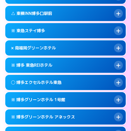
交通費:
無料
福岡市博多区博多駅東2-1-1
map
092-437-1045
smartphone
案内方法:
状況により派遣できません。
福岡市博多区博多駅前1-16-6
map
このホテルの詳細ページを見る →
△ 東横INN博多口駅前
info
交通費:
無料
092-281-1045
smartphone
このホテルの詳細ページを見る →
info
案内方法:
状況により派遣できません。
福岡市博多区祇園町1-38
map
※ 東急ステイ博多
交通費:
無料
092-475-1045
smartphone
このホテルの詳細ページを見る →
info
案内方法:
状況により派遣できません。
福岡市博多区博多駅南2-10-23
map
× 南福岡グリーンホテル
交通費:
無料
092-451-1045
smartphone
このホテルの詳細ページを見る →
info
案内方法:
カードキーにつきホテルの入り口で
福岡市博多区博多駅前1-15-5
map
※ 博多 東急REIホテル
待ち合わせ。
交通費:
2,000円
このホテルの詳細ページを見る →
info
092-431-1091
smartphone
案内方法:
派遣できません。
◯ 博多エクセルホテル東急
交通費:
無料
福岡市博多区博多駅南1-11-11
map
092-593-0007
smartphone
案内方法:
カードキーにつきホテルの入り口で
福岡市博多区寿町3-5-13
map
このホテルの詳細ページを見る →
※ 博多グリーンホテル 1号館
info
待ち合わせ。
交通費:
無料
このホテルの詳細ページを見る →
info
092-451-0109
smartphone
案内方法:
女性が直接お部屋まで伺います。
※ 博多グリーンホテル アネックス
交通費:
無料
福岡市博多区博多駅前1-2-23
map
092-262-0109
smartphone
案内方法:
カードキーにつきホテルの入り口で