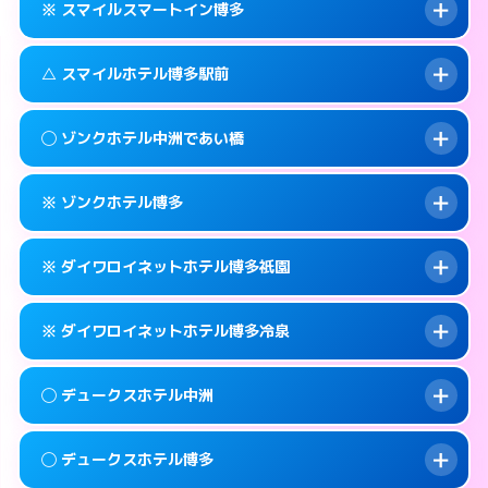
福岡市博多区上呉服町11-32
map
※ スマイルスマートイン博多
合わせ。
交通費:
無料
このホテルの詳細ページを見る →
info
092-451-9000
smartphone
案内方法:
女性が直接お部屋まで伺います。
△ スマイルホテル博多駅前
交通費:
無料
福岡市博多区博多駅南2-1-32
map
092-262-4400
smartphone
案内方法:
入り口の暗証番号をお尋ねします。
福岡市博多区祇園町4-73
map
このホテルの詳細ページを見る →
◯ ゾンクホテル中洲であい橋
info
交通費:
無料
092-262-6678
smartphone
このホテルの詳細ページを見る →
info
案内方法:
状況により派遣できません。
福岡市博多区神屋町3-5
map
※ ゾンクホテル博多
交通費:
無料
092-431-1500
smartphone
このホテルの詳細ページを見る →
info
案内方法:
女性が直接お部屋まで伺います。
福岡市博多区博多駅前3-8-18
map
※ ダイワロイネットホテル博多祇園
交通費:
無料
050-1807-3131
smartphone
このホテルの詳細ページを見る →
info
案内方法:
カードキーにつきホテルの入り口で
福岡市博多区中洲4-5-6
map
※ ダイワロイネットホテル博多冷泉
待ち合わせ。
交通費:
無料
このホテルの詳細ページを見る →
info
092-441-2905
smartphone
案内方法:
カードキーにつきホテルの入り口で
◯ デュークスホテル中洲
待ち合わせ。
交通費:
無料
福岡市博多区博多駅南1-15-1
map
092-281-3600
smartphone
案内方法:
カードキーにつきホテルの入り口で
このホテルの詳細ページを見る →
◯ デュークスホテル博多
info
待ち合わせ。
交通費:
無料
福岡市博多区祇園町1-24
map