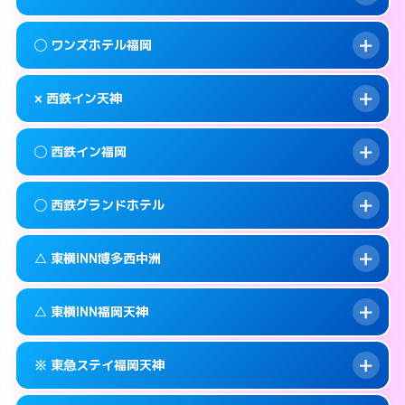
交通費:
無料
092-720-7711
smartphone
このホテルの詳細ページを見る →
info
案内方法:
カードキーにつきホテルの入り口で
福岡市中央区大名1-15-22
map
◯ ワンズホテル福岡
待ち合わせ。
交通費:
無料
このホテルの詳細ページを見る →
info
092-717-2477
smartphone
案内方法:
状況により派遣できません。
× 西鉄イン天神
交通費:
2,000円
福岡市中央区天神2-6-16
map
092-739-2055
smartphone
案内方法:
女性が直接お部屋まで伺います。
福岡市中央区渡辺通4-8-25
map
このホテルの詳細ページを見る →
◯ 西鉄イン福岡
info
交通費:
無料
092-738-5533
smartphone
このホテルの詳細ページを見る →
info
案内方法:
派遣できません。
福岡市中央区今川1-3-3
map
◯ 西鉄グランドホテル
交通費:
無料
092-713-5454
smartphone
このホテルの詳細ページを見る →
info
案内方法:
女性が直接お部屋まで伺います。
福岡市中央区渡辺通4-7-1
map
△ 東横INN博多西中洲
交通費:
無料
092-712-5858
smartphone
このホテルの詳細ページを見る →
info
案内方法:
女性が直接お部屋まで伺います。
福岡市中央区天神1-16-1
map
△ 東横INN福岡天神
交通費:
無料
092-781-0711
smartphone
このホテルの詳細ページを見る →
info
案内方法:
状況により派遣できません。
福岡市中央区大名2-6-60
map
※ 東急ステイ福岡天神
交通費:
無料
092-739-1045
smartphone
このホテルの詳細ページを見る →
info