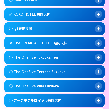
交通費:
無料
0570-009-915
smartphone
このホテルの詳細ページを見る →
info
案内方法:
女性が直接お部屋まで伺います。
福岡市中央区春吉3-13-1
map
※ KOKO HOTEL 福岡天神
交通費:
無料
092-771-6221
smartphone
このホテルの詳細ページを見る →
info
案内方法:
女性が直接お部屋まで伺います。
福岡市中央区春吉2-16-19
map
◯ lyf天神福岡
交通費:
無料
092-521-1361
smartphone
このホテルの詳細ページを見る →
info
案内方法:
カードキーにつきホテルの入り口で
福岡市中央区薬院4-21-1
map
※ The BREAKFAST HOTEL福岡天神
待ち合わせ。
交通費:
無料
このホテルの詳細ページを見る →
info
092-714-5445
smartphone
案内方法:
女性が直接お部屋まで伺います。
◯ The OneFive Fukuoka Tenjin
交通費:
無料
福岡市中央区今泉1-22-14
map
092-753-8695
smartphone
案内方法:
カードキーにつきホテルの入り口で
福岡市中央区今泉1-2-13
map
このホテルの詳細ページを見る →
◯ The OneFive Terrace Fukuoka
info
待ち合わせ。
交通費:
無料
このホテルの詳細ページを見る →
info
0120-996-941
smartphone
案内方法:
女性が直接お部屋まで伺います。
◯ The OneFive Villa Fukuoka
交通費:
無料
福岡市中央区春吉3-23-32
map
0570-003-515
smartphone
案内方法:
女性が直接お部屋まで伺います。
福岡市中央区大名2-8-12
map
このホテルの詳細ページを見る →
◯ アークホテルロイヤル福岡天神
info
交通費:
無料
0570-075-015
smartphone