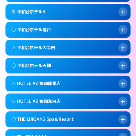
092-735-1100
smartphone
このホテルの詳細ページを見る →
info
案内方法:
カードキーにつきホテルの入り口で
福岡市中央区西中洲5-10
map
※ 平和台ホテル5
待ち合わせ。
交通費:
無料
このホテルの詳細ページを見る →
info
092-761-0345
smartphone
案内方法:
女性が直接お部屋まで伺います。
◯ 平和台ホテル荒戸
交通費:
2,000円
福岡市中央区警固1-9-3
map
092-524-2121
smartphone
案内方法:
カードキーにつきホテルの入り口で
福岡市中央区高砂1-1-18
map
このホテルの詳細ページを見る →
△ 平和台ホテル大手門
info
待ち合わせ。
交通費:
2,000円
このホテルの詳細ページを見る →
info
092-732-5000
smartphone
案内方法:
女性が直接お部屋まで伺います。
◯ 平和台ホテル天神
交通費:
1,000円
福岡市中央区今川1-4－2
map
092-761-1361
smartphone
案内方法:
状況により派遣できません。
福岡市中央区荒戸1-5-27
map
このホテルの詳細ページを見る →
△ HOTEL AZ 福岡篠栗店
info
交通費:
無料
092-741-4422
smartphone
このホテルの詳細ページを見る →
info
案内方法:
女性が直接お部屋まで伺います。
福岡市中央区大手門1-5-4
map
△ HOTEL AZ 福岡和白店
交通費:
3,000円
092-737-1000
smartphone
このホテルの詳細ページを見る →
info
案内方法:
状況により派遣できません。
福岡市中央区舞鶴1-5-6
map
◯ THE LUIGANS Spa＆Resort
交通費:
3,000円
092-947-3310
smartphone
このホテルの詳細ページを見る →
info
案内方法:
状況により派遣できません。