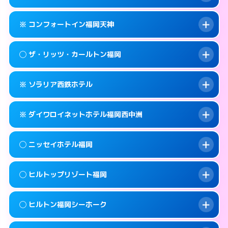
交通費:
無料
092-733-0130
smartphone
このホテルの詳細ページを見る →
info
案内方法:
女性が直接お部屋まで伺います。
福岡市中央区春吉3-26-30
map
※ コンフォートイン福岡天神
交通費:
無料
092-733-3900
smartphone
このホテルの詳細ページを見る →
info
案内方法:
女性が直接お部屋まで伺います。
福岡市中央区春吉1-6-5
map
◯ ザ・リッツ・カールトン福岡
交通費:
無料
092-733-0330
smartphone
このホテルの詳細ページを見る →
info
案内方法:
カードキーにつきホテルの入り口で
福岡市中央区春吉3-21-10
map
※ ソラリア西鉄ホテル
待ち合わせ。
交通費:
無料
このホテルの詳細ページを見る →
info
092-711-2811
smartphone
案内方法:
女性が直接お部屋まで伺います。
※ ダイワロイネットホテル福岡西中洲
交通費:
無料
福岡市中央区天神1-2-1
map
092-401-8888
smartphone
案内方法:
カードキーにつきホテルの入り口で
福岡市中央区大名2-6-50
map
このホテルの詳細ページを見る →
◯ ニッセイホテル福岡
info
待ち合わせ。
交通費:
無料
このホテルの詳細ページを見る →
info
092-761-6500
smartphone
案内方法:
カードキーにつきホテルの入り口で
◯ ヒルトップリゾート福岡
待ち合わせ。
交通費:
無料
福岡市中央区天神2-2-43
map
092-409-3155
smartphone
案内方法:
女性が直接お部屋まで伺います。
このホテルの詳細ページを見る →
◯ ヒルトン福岡シーホーク
info
交通費:
1,000円
福岡市中央区西中洲1-9
map
092-732-0900
smartphone