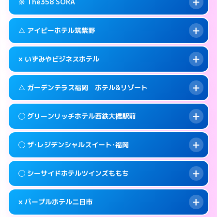
糟屋郡篠栗町大字乙犬985-1
map
※ The358 SORA
交通費:
3,000円
092-605-3301
smartphone
このホテルの詳細ページを見る →
info
案内方法:
女性が直接お部屋まで伺います。
福岡市東区和白丘2-3-1
map
△ アイビーホテル筑紫野
交通費:
3,000円
092-603-2525
smartphone
このホテルの詳細ページを見る →
info
案内方法:
24:00以降はホテルの入り口で待ち
福岡市東区西戸崎18-25
map
× いずみやビジネスホテル
合わせ。
交通費:
3,000円
このホテルの詳細ページを見る →
info
092-665-1616
smartphone
案内方法:
状況により派遣できません。
△ ガーデンテラス福岡 ホテル&リゾート
交通費:
2,000円
福岡市東区香椎照葉6-6-5
map
092-920-2130
smartphone
案内方法:
派遣できません。
筑紫野市湯町1-14-3
map
このホテルの詳細ページを見る →
◯ グリーンリッチホテル西鉄大橋駅前
info
交通費:
3,000円
070-9034-6635
smartphone
このホテルの詳細ページを見る →
info
案内方法:
状況により派遣できません。
福岡市西区姪の浜4-15-9
map
◯ ザ･レジデンシャルスイート･福岡
交通費:
無料
092-881-0067
smartphone
このホテルの詳細ページを見る →
info
案内方法:
女性が直接お部屋まで伺います。
福岡市西区小戸2-3-55
map
◯ シーサイドホテルツインズももち
交通費:
2,000円
092-552-4400
smartphone
このホテルの詳細ページを見る →
info
案内方法:
女性が直接お部屋まで伺います。
福岡市南区大橋1-7-15
map
× パープルホテル二日市
交通費:
2,000円
092-846-8585
smartphone