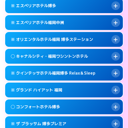
092-452-5489
smartphone
案内方法:
女性が直接お部屋まで伺います。
※ エスペリアホテル博多
交通費:
無料
福岡市博多区博多駅前2-17-11
map
092-581-0300
smartphone
案内方法:
女性が直接お部屋まで伺います。
福岡市博多区竹丘町2-4-12
map
このホテルの詳細ページを見る →
※ エスペリアホテル福岡中洲
info
交通費:
無料
092-433-3900
smartphone
このホテルの詳細ページを見る →
info
案内方法:
カードキーにつきホテルの入り口で
福岡市博多区博多駅南1-9-18
map
※ オリエンタルホテル福岡 博多ステーション
待ち合わせ。
交通費:
無料
このホテルの詳細ページを見る →
info
092-412-7272
smartphone
案内方法:
カードキーにつきホテルの入り口で
◯ キャナルシティ・福岡ワシントンホテル
待ち合わせ。
交通費:
無料
福岡市博多区博多駅前2-11‐4
map
092-271-0077
smartphone
案内方法:
カードキーにつきホテルの入り口で
このホテルの詳細ページを見る →
※ クインテッサホテル福岡博多 Relax＆Sleep
info
待ち合わせ。
交通費:
無料
福岡市博多区須崎町2-1
map
0570-051-153
smartphone
案内方法:
女性が直接お部屋まで伺います。
このホテルの詳細ページを見る →
※ グランド ハイアット 福岡
info
交通費:
無料
福岡市博多区博多駅中央街4-23
map
092-282-8800
smartphone
案内方法:
カードキーにつきホテルの入り口で
福岡市博多区住吉1-2-20
map
このホテルの詳細ページを見る →
◯ コンフォートホテル博多
info
待ち合わせ。
交通費:
無料
このホテルの詳細ページを見る →
info
092-292-6728
smartphone
案内方法:
カードキーにつきホテルの入り口で
※ ザ ブラッサム 博多プレミア
待ち合わせ。