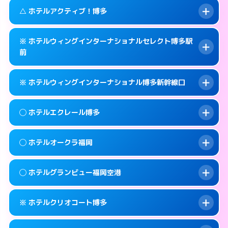
092-483-7711
smartphone
案内方法:
カードキーにつきホテルの入り口で
このホテルの詳細ページを見る →
△ ホテルアクティブ！博多
info
待ち合わせ。
交通費:
無料
福岡市博多区博多駅東 1-1-29
map
092-283-7060
smartphone
案内方法:
女性が直接お部屋まで伺います。
このホテルの詳細ページを見る →
※ ホテルウィングインターナショナルセレクト博多駅
info
交通費:
無料
福岡市博多区冷泉町8-24
map
前
092-452-4123
smartphone
案内方法:
状況により派遣できません。
福岡市博多区博多駅南2-2-5
map
このホテルの詳細ページを見る →
info
※ ホテルウィングインターナショナル博多新幹線口
092-452-0001
smartphone
このホテルの詳細ページを見る →
info
交通費:
無料
福岡市博多区博多駅前3-20-16
map
案内方法:
カードキーにつきホテルの入り口で
◯ ホテルエクレール博多
待ち合わせ。
このホテルの詳細ページを見る →
info
交通費:
無料
092-476-9111
smartphone
案内方法:
カードキーにつきホテルの入り口で
◯ ホテルオークラ福岡
待ち合わせ。
交通費:
無料
福岡市博多区博多駅前3-22-19
map
092-431-0111
smartphone
案内方法:
女性が直接お部屋まで伺います。
このホテルの詳細ページを見る →
◯ ホテルグランビュー福岡空港
info
交通費:
無料
福岡市博多区博多駅東1-17-17
map
092-283-2000
smartphone
案内方法:
女性が直接お部屋まで伺います。
福岡市博多区須崎町1-1
map
このホテルの詳細ページを見る →
※ ホテルクリオコート博多
info
交通費:
無料
092-262-1111
smartphone
このホテルの詳細ページを見る →
info
案内方法:
女性が直接お部屋まで伺います。