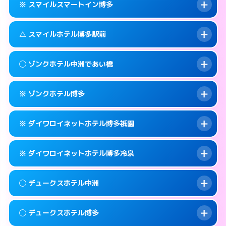
福岡市博多区上呉服町11-32
map
※ スマイルスマートイン博多
合わせ。
交通費:
無料
このホテルの詳細ページを見る →
info
092-451-9000
smartphone
案内方法:
女性が直接お部屋まで伺います。
△ スマイルホテル博多駅前
交通費:
無料
福岡市博多区博多駅南2-1-32
map
092-262-4400
smartphone
案内方法:
入り口の暗証番号をお尋ねします。
福岡市博多区祇園町4-73
map
このホテルの詳細ページを見る →
◯ ゾンクホテル中洲であい橋
info
交通費:
無料
092-262-6678
smartphone
このホテルの詳細ページを見る →
info
案内方法:
状況により派遣できません。
福岡市博多区神屋町3-5
map
※ ゾンクホテル博多
交通費:
無料
092-431-1500
smartphone
このホテルの詳細ページを見る →
info
案内方法:
女性が直接お部屋まで伺います。
福岡市博多区博多駅前3-8-18
map
※ ダイワロイネットホテル博多祇園
交通費:
無料
050-1807-3131
smartphone
このホテルの詳細ページを見る →
info
案内方法:
カードキーにつきホテルの入り口で
福岡市博多区中洲4-5-6
map
※ ダイワロイネットホテル博多冷泉
待ち合わせ。
交通費:
無料
このホテルの詳細ページを見る →
info
092-441-2905
smartphone
案内方法:
カードキーにつきホテルの入り口で
◯ デュークスホテル中洲
待ち合わせ。
交通費:
無料
福岡市博多区博多駅南1-15-1
map
092-281-3600
smartphone
案内方法:
カードキーにつきホテルの入り口で
このホテルの詳細ページを見る →
◯ デュークスホテル博多
info
待ち合わせ。
交通費:
無料
福岡市博多区祇園町1-24
map