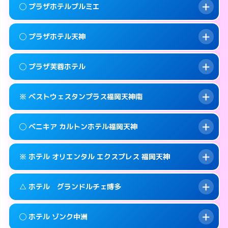
案内方法:
女性が直接お部屋まで伺います。
福岡市中央区赤坂1-15-31
map
このホテルの詳細ページを見る →
◯ プラザホテルプルミエ
info
交通費:
2,000円
092-771-2131
smartphone
このホテルの詳細ページを見る →
info
案内方法:
女性が直接お部屋まで伺います。
福岡市中央区輝国1-1-33
map
◯ プラザホテル天神
交通費:
無料
092-844-8111
smartphone
このホテルの詳細ページを見る →
info
案内方法:
女性が直接お部屋まで伺います。
福岡市中央区地行浜2-2-3
map
◯ プラザ芙蓉ホテル
交通費:
無料
0570-076-633
smartphone
このホテルの詳細ページを見る →
info
案内方法:
女性が直接お部屋まで伺います。
福岡市中央区大名1-14-13
map
※ ベストウェスタンプラス福岡天神南
交通費:
無料
0570-056-633
smartphone
このホテルの詳細ページを見る →
info
案内方法:
女性が直接お部屋まで伺います。
福岡市中央区大名1-9-63
map
◯ ベニキア カルトンホテル福岡天神
交通費:
無料
092-761-9633
smartphone
このホテルの詳細ページを見る →
info
案内方法:
カードキーにつきホテルの入り口で
福岡市中央区渡辺通2-3-28
map
※ ホテル オリエンタル エクスプレス 福岡天神
待ち合わせ。
交通費:
無料
このホテルの詳細ページを見る →
info
092-718-7700
smartphone
案内方法:
女性が直接お部屋まで伺います。
△ ホテル グランドルチェ博多
交通費:
無料
福岡市中央区春吉3-13-19
map
092-522-4980
smartphone
案内方法:
カードキーにつきホテルの入り口で
福岡市中央区清川1-14-15
map
このホテルの詳細ページを見る →
◯ ホテル ゾンク中洲
info
待ち合わせ。
交通費:
無料