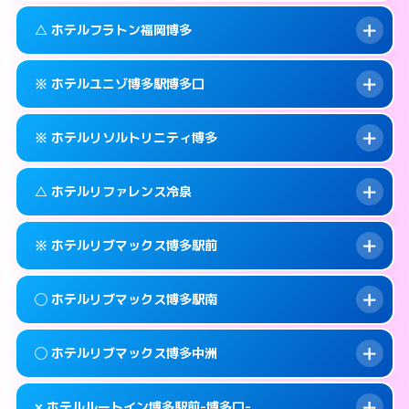
このホテルの詳細ページを見る →
info
092-473-7111
smartphone
案内方法:
カードキーにつきホテルの入り口で
△ ホテルフラトン福岡博多
待ち合わせ。
交通費:
無料
福岡市博多区博多駅中央街4-16
map
092-473-7114
smartphone
案内方法:
カードキーにつきホテルの入り口で
このホテルの詳細ページを見る →
※ ホテルユニゾ博多駅博多口
info
待ち合わせ。
交通費:
無料
福岡市博多区博多駅東1-13-3
map
092-473-7113
smartphone
案内方法:
状況により派遣できません。
このホテルの詳細ページを見る →
※ ホテルリソルトリニティ博多
info
交通費:
無料
福岡市博多区博多駅前2-1-15
map
092-475-8585
smartphone
案内方法:
カードキーにつきホテルの入り口で
福岡市博多区博多駅東2-10-18
map
このホテルの詳細ページを見る →
△ ホテルリファレンス冷泉
info
待ち合わせ。
交通費:
無料
このホテルの詳細ページを見る →
info
092-433-6172
smartphone
案内方法:
カードキーにつきホテルの入り口で
※ ホテルリブマックス博多駅前
待ち合わせ。
交通費:
無料
福岡市博多区博多駅前3-6-7
map
092-282-9269
smartphone
案内方法:
状況により派遣できません。
このホテルの詳細ページを見る →
◯ ホテルリブマックス博多駅南
info
交通費:
無料
福岡市博多区中洲4-4-10
map
092-283-5133
smartphone
案内方法:
カードキーにつきホテルの入り口で
福岡市博多区冷泉町9-29
map
このホテルの詳細ページを見る →
◯ ホテルリブマックス博多中洲
info
待ち合わせ。
交通費:
無料
このホテルの詳細ページを見る →
info
092-419-2280
smartphone
案内方法:
女性が直接お部屋まで伺います。
× ホテルルートイン博多駅前-博多口-