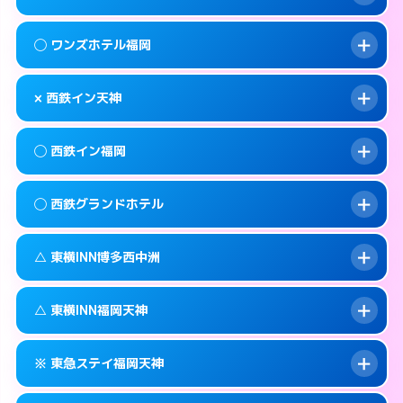
交通費:
無料
092-720-7711
smartphone
このホテルの詳細ページを見る →
info
案内方法:
カードキーにつきホテルの入り口で
福岡市中央区大名1-15-22
map
◯ ワンズホテル福岡
待ち合わせ。
交通費:
無料
このホテルの詳細ページを見る →
info
092-717-2477
smartphone
案内方法:
状況により派遣できません。
× 西鉄イン天神
交通費:
2,000円
福岡市中央区天神2-6-16
map
092-739-2055
smartphone
案内方法:
女性が直接お部屋まで伺います。
福岡市中央区渡辺通4-8-25
map
このホテルの詳細ページを見る →
◯ 西鉄イン福岡
info
交通費:
無料
092-738-5533
smartphone
このホテルの詳細ページを見る →
info
案内方法:
派遣できません。
福岡市中央区今川1-3-3
map
◯ 西鉄グランドホテル
交通費:
無料
092-713-5454
smartphone
このホテルの詳細ページを見る →
info
案内方法:
女性が直接お部屋まで伺います。
福岡市中央区渡辺通4-7-1
map
△ 東横INN博多西中洲
交通費:
無料
092-712-5858
smartphone
このホテルの詳細ページを見る →
info
案内方法:
女性が直接お部屋まで伺います。
福岡市中央区天神1-16-1
map
△ 東横INN福岡天神
交通費:
無料
092-781-0711
smartphone
このホテルの詳細ページを見る →
info
案内方法:
状況により派遣できません。
福岡市中央区大名2-6-60
map
※ 東急ステイ福岡天神
交通費:
無料
092-739-1045
smartphone
このホテルの詳細ページを見る →
info