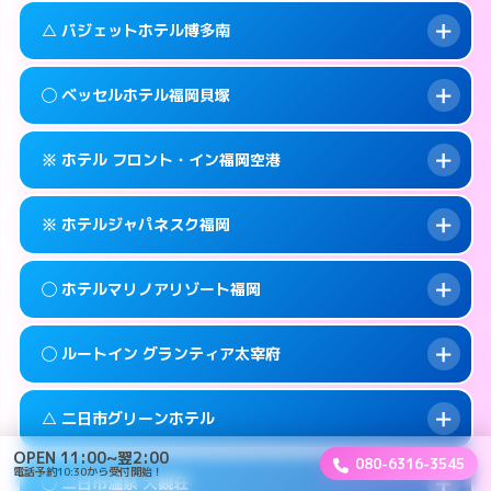
このホテルの詳細ページを見る →
info
案内方法:
女性が直接お部屋まで伺います。
福岡市早良区百道浜1-3-70
map
△ バジェットホテル博多南
交通費:
3,000円
092-822-5001
smartphone
このホテルの詳細ページを見る →
info
案内方法:
派遣できません。
福岡市早良区百道浜1-7-4
map
◯ ベッセルホテル福岡貝塚
交通費:
2,000円
092-922-2131
smartphone
このホテルの詳細ページを見る →
info
案内方法:
状況により派遣できません。
筑紫野市湯町2-5-6
map
※ ホテル フロント・イン福岡空港
交通費:
2,000円
092-592-0033
smartphone
このホテルの詳細ページを見る →
info
案内方法:
女性が直接お部屋まで伺います。
春日市上白水8-152
map
※ ホテルジャパネスク福岡
交通費:
2,000円
092-642-0101
smartphone
このホテルの詳細ページを見る →
info
案内方法:
カードキーにつきホテルの入り口で
福岡市東区箱崎7-10-65
map
◯ ホテルマリノアリゾート福岡
待ち合わせ。
交通費:
1,000円
このホテルの詳細ページを見る →
info
092-624-6688
smartphone
案内方法:
カードキーにつきホテルの入り口で
◯ ルートイン グランティア太宰府
待ち合わせ。
交通費:
3,000円
糟屋郡志免町別府2-18-1
map
092-645-2080
smartphone
案内方法:
女性が直接お部屋まで伺います。
このホテルの詳細ページを見る →
△ 二日市グリーンホテル
info
交通費:
3,000円
福岡市東区箱崎6-18−12
map
092-895-5511
smartphone
OPEN 11:00~翌2:00
080-6316-3545
案内方法:
女性が直接お部屋まで伺います。
電話予約10:30から受付開始！
福岡市西区小戸2-12-43
map
このホテルの詳細ページを見る →
◯ 二日市温泉 大観荘
info