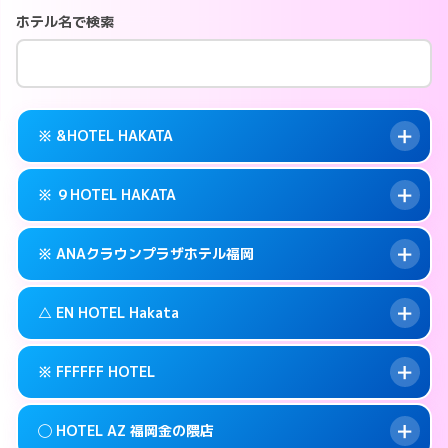
ホテル名で検索
※ &HOTEL HAKATA
※ ９HOTEL HAKATA
交通費:
無料
案内方法:
カードキーにつきホテルの入り口で
※ ANAクラウンプラザホテル福岡
待ち合わせ。
交通費:
無料
092-282-2225
smartphone
案内方法:
カードキーにつきホテルの入り口で
△ EN HOTEL Hakata
待ち合わせ。
交通費:
無料
福岡市博多区冷泉町9-6
map
092-263-5010
smartphone
案内方法:
カードキーにつきホテルの入り口で
このホテルの詳細ページを見る →
※ FFFFFF HOTEL
info
待ち合わせ。
交通費:
無料
福岡市博多区冷泉町9-16
map
092-471-7111
smartphone
案内方法:
状況により派遣できません。
このホテルの詳細ページを見る →
◯ HOTEL AZ 福岡金の隈店
info