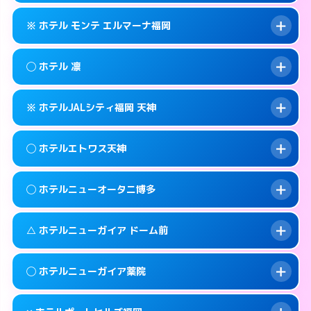
このホテルの詳細ページを見る →
info
092-401-1905
smartphone
案内方法:
状況により派遣できません。
※ ホテル モンテ エルマーナ福岡
交通費:
無料
福岡市中央区天神3-3-14
map
092-406-1331
smartphone
案内方法:
女性が直接お部屋まで伺います。
福岡市中央区西中洲12-18
map
このホテルの詳細ページを見る →
◯ ホテル 凛
info
交通費:
無料
092-771-7717
smartphone
このホテルの詳細ページを見る →
info
案内方法:
カードキーにつきホテルの入り口で
福岡市中央区春吉3-14-27
map
※ ホテルJALシティ福岡 天神
待ち合わせ。
交通費:
無料
このホテルの詳細ページを見る →
info
092-735-7111
smartphone
案内方法:
女性が直接お部屋まで伺います。
◯ ホテルエトワス天神
交通費:
無料
福岡市中央区渡辺通3-4-24
map
092-718-8300
smartphone
案内方法:
カードキーにつきホテルの入り口で
福岡市中央区春吉3-14-14
map
このホテルの詳細ページを見る →
◯ ホテルニューオータニ博多
info
待ち合わせ。
交通費:
無料
このホテルの詳細ページを見る →
info
092-718-7558
smartphone
案内方法:
女性が直接お部屋まで伺います。
△ ホテルニューガイア ドーム前
交通費:
無料
福岡市中央区大名2-12-5
map
092-737-3233
smartphone
案内方法:
女性が直接お部屋まで伺います。
福岡市中央区天神3-5-18
map
このホテルの詳細ページを見る →
◯ ホテルニューガイア薬院
info
交通費:
2,000円
092-714-1111
smartphone
このホテルの詳細ページを見る →
info
案内方法:
状況により派遣できません。
福岡市中央区渡辺通1-1-2