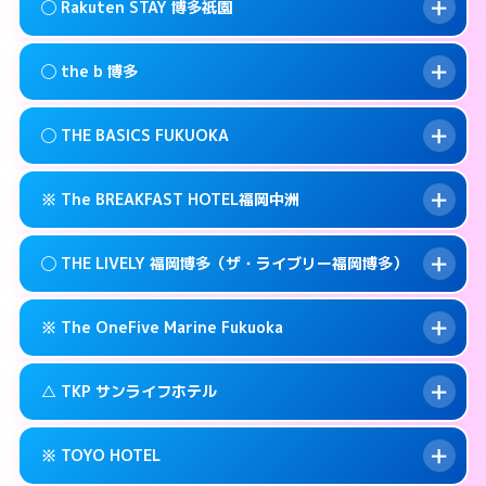
福岡市博多区祇園町6-22
map
このホテルの詳細ページを見る →
◯ Rakuten STAY 博多祇園
info
交通費:
無料
092-473-9898
smartphone
このホテルの詳細ページを見る →
info
案内方法:
状況により派遣できません。
福岡市博多区博多駅前3-3-17
map
◯ the b 博多
交通費:
無料
092-482-1919
smartphone
このホテルの詳細ページを見る →
info
案内方法:
女性が直接お部屋まで伺います。
福岡市博多区博多駅前4-3-20
map
◯ THE BASICS FUKUOKA
交通費:
無料
03-4405-0568
smartphone
このホテルの詳細ページを見る →
info
案内方法:
女性が直接お部屋まで伺います。
福岡市博多区上呉服町12-31
map
※ The BREAKFAST HOTEL福岡中洲
交通費:
無料
092-415-3333
smartphone
このホテルの詳細ページを見る →
info
案内方法:
女性が直接お部屋まで伺います。
福岡市博多区博多駅南1-3-9
map
◯ THE LIVELY 福岡博多（ザ・ライブリー福岡博多）
交通費:
無料
092-412-1234
smartphone
このホテルの詳細ページを見る →
info
案内方法:
カードキーにつきホテルの入り口で
福岡市博多区博多駅東 2-14-1
map
※ The OneFive Marine Fukuoka
待ち合わせ。
交通費:
無料
このホテルの詳細ページを見る →
info
0120-996-941
smartphone
案内方法:
女性が直接お部屋まで伺います。
△ TKP サンライフホテル
交通費:
無料
福岡市博多区中洲3-6-19
map
050-3138-2071
smartphone
案内方法:
カードキーにつきホテルの入り口で
福岡市博多区中洲5-2-18
map
このホテルの詳細ページを見る →
※ TOYO HOTEL
info
待ち合わせ。
交通費:
無料