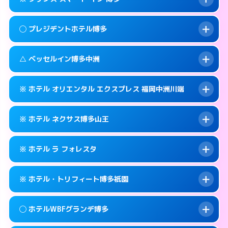
交通費:
2,000円
福岡市博多区博多駅前2-11-27
map
092-431-0737
smartphone
案内方法:
派遣できません。
福岡市博多区博多駅前2-16-3
map
このホテルの詳細ページを見る →
◯ プレジデントホテル博多
info
交通費:
無料
092-575-0001
smartphone
このホテルの詳細ページを見る →
info
案内方法:
カードキーにつきホテルの入り口で
福岡市博多区銀天町1-5-15
map
△ ベッセルイン博多中洲
待ち合わせ。
交通費:
無料
このホテルの詳細ページを見る →
info
050-3117-8027
smartphone
案内方法:
女性が直接お部屋まで伺います。
※ ホテル オリエンタル エクスプレス 福岡中洲川端
交通費:
無料
福岡市博多区博多駅前3-21-4
map
092-441-8811
smartphone
案内方法:
状況により派遣できません。
福岡市博多区博多駅前1-23-5
map
このホテルの詳細ページを見る →
※ ホテル ネクサス博多山王
info
交通費:
無料
092-271-4055
smartphone
このホテルの詳細ページを見る →
info
案内方法:
カードキーにつきホテルの入り口で
福岡市博多区中洲5-1-12
map
※ ホテル ラ フォレスタ
待ち合わせ。
交通費:
無料
このホテルの詳細ページを見る →
info
092-402-2725
smartphone
案内方法:
カードキーにつきホテルの入り口で
※ ホテル・トリフィート博多祇園
待ち合わせ。
交通費:
無料
福岡市博多区店屋町6-26
map
092-419-2020
smartphone
案内方法:
24:00以降はホテルの入り口で待ち
このホテルの詳細ページを見る →
◯ ホテルWBFグランデ博多
info
合わせ。
交通費:
無料
福岡市博多区山王1-16−21
map