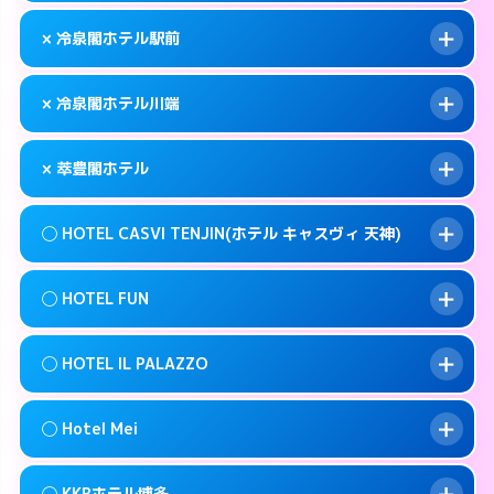
このホテルの詳細ページを見る →
info
092-483-5111
smartphone
案内方法:
女性が直接お部屋まで伺います。
× 冷泉閣ホテル駅前
交通費:
無料
福岡市博多区博多駅前4-9-2
map
092-272-1123
smartphone
案内方法:
カードキーにつきホテルの入り口で
福岡市博多区築港本町2-1
map
このホテルの詳細ページを見る →
× 冷泉閣ホテル川端
info
待ち合わせ。
交通費:
無料
このホテルの詳細ページを見る →
info
050- 5576- 8380
smartphone
案内方法:
派遣できません。
× 萃豊閣ホテル
交通費:
無料
福岡市博多区中洲5-4-19
map
092-441-8601
smartphone
案内方法:
派遣できません。
福岡市博多区博多駅前1-28-3
map
このホテルの詳細ページを見る →
◯ HOTEL CASVI TENJIN(ホテル キャスヴィ 天神)
info
交通費:
2,000円
092-281-1811
smartphone
このホテルの詳細ページを見る →
info
案内方法:
派遣できません。
福岡市博多区上川端町8-21
map
◯ HOTEL FUN
交通費:
無料
092-587-7771
smartphone
このホテルの詳細ページを見る →
info
案内方法:
女性が直接お部屋まで伺います。
福岡市博多区寿町3-5-25
map
◯ HOTEL IL PALAZZO
交通費:
無料
092-751-5811
smartphone
このホテルの詳細ページを見る →
info
案内方法:
女性が直接お部屋まで伺います。
福岡市中央区渡辺通5-20-6
map
◯ Hotel Mei
交通費:
無料
092-791-7779
smartphone
このホテルの詳細ページを見る →
info
案内方法:
女性が直接お部屋まで伺います。
福岡市中央区今泉1-9-2
map
◯ KKRホテル博多