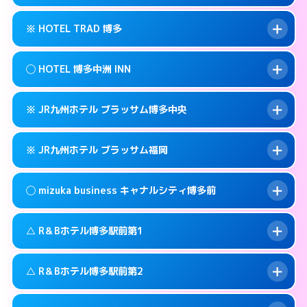
交通費:
無料
福岡市博多区博多駅前3-3-3
map
092-461-0505
smartphone
案内方法:
カードキーにつきホテルの入り口で
福岡市博多区博多駅前3-30-25
map
このホテルの詳細ページを見る →
※ HOTEL TRAD 博多
info
待ち合わせ。
交通費:
3,000円
このホテルの詳細ページを見る →
info
090-3073-1234
smartphone
案内方法:
女性が直接お部屋まで伺います。
◯ HOTEL 博多中洲 INN
交通費:
無料
福岡市博多区博多駅南2-13-1
map
092-513-3301
smartphone
案内方法:
カードキーにつきホテルの入り口で
福岡市博多区金の隈3-14-25
map
このホテルの詳細ページを見る →
※ JR九州ホテル ブラッサム博多中央
info
待ち合わせ。
交通費:
無料
このホテルの詳細ページを見る →
info
092-710-7675
smartphone
案内方法:
女性が直接お部屋まで伺います。
※ JR九州ホテル ブラッサム福岡
交通費:
無料
福岡市博多区住吉3-12-1号
map
092-291-0088
smartphone
案内方法:
カードキーにつきホテルの入り口で
福岡市博多区中洲中島町4-14
map
このホテルの詳細ページを見る →
◯ mizuka business キャナルシティ博多前
info
待ち合わせ。
交通費:
無料
このホテルの詳細ページを見る →
info
092-477-8739
smartphone
案内方法:
カードキーにつきホテルの入り口で
△ R＆Bホテル博多駅前第1
待ち合わせ。
交通費:
無料
福岡市博多区博多駅前2-2-11
map
092-413-8787
smartphone
案内方法:
女性が直接お部屋まで伺います。
このホテルの詳細ページを見る →
△ R＆Bホテル博多駅前第2
info
交通費:
無料
福岡市博多区博多駅東2-2-4
map
03-4531-9681
smartphone
案内方法:
状況により派遣できません。