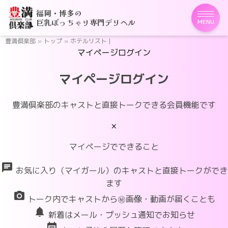
福岡・博多の
巨乳ぽっちゃり専門デリヘル
MENU
豊満倶楽部
»
トップ
»
ホテルリスト |
マイページログイン
マイページログイン
豊満倶楽部のキャストと直接トークできる会員機能です
×
マイページでできること
chat
お気に入り（マイガール）のキャストと直接トークができ
ます
photo_camera
トーク内でキャストから㊙画像・動画が届くことも
notifications
新着はメール・プッシュ通知でお知らせ
event_note