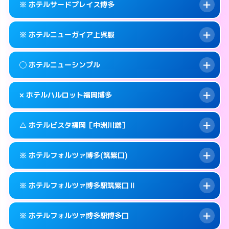
福岡市博多区下川端町3-2
map
※ ホテルサードプレイス博多
交通費:
無料
092-629-8666
smartphone
このホテルの詳細ページを見る →
info
案内方法:
25:00以降はホテルの入り口で待ち
福岡市博多区大井2-10-6
map
※ ホテルニューガイア上呉服
合わせ。
交通費:
無料
このホテルの詳細ページを見る →
info
092-472-1111
smartphone
案内方法:
カードキーにつきホテルの入り口で
◯ ホテルニューシンプル
待ち合わせ。
交通費:
無料
福岡市博多区博多駅中央街5-3
map
092-642-4563
smartphone
案内方法:
カードキーにつきホテルの入り口で
このホテルの詳細ページを見る →
× ホテルハルロット福岡博多
info
待ち合わせ。
交通費:
無料
福岡市博多区堅粕2-2-2
map
092-273-2911
smartphone
案内方法:
女性が直接お部屋まで伺います。
このホテルの詳細ページを見る →
△ ホテルビスタ福岡［中洲川端］
info
交通費:
無料
福岡市博多区上呉服町14-25
map
092-411-4311
smartphone
案内方法:
派遣できません。
福岡市博多区博多駅前1-23-11
map
このホテルの詳細ページを見る →
※ ホテルフォルツァ博多(筑紫口)
info
交通費:
無料
092-475-8533
smartphone
このホテルの詳細ページを見る →
info
案内方法:
状況により派遣できません。
福岡市博多区博多駅東2-9-10
map
※ ホテルフォルツァ博多駅筑紫口Ⅱ
交通費:
無料
092-281-3737
smartphone
このホテルの詳細ページを見る →
info
案内方法:
カードキーにつきホテルの入り口で
福岡市博多区上川端町14-28
map
※ ホテルフォルツァ博多駅博多口
待ち合わせ。
交通費:
無料