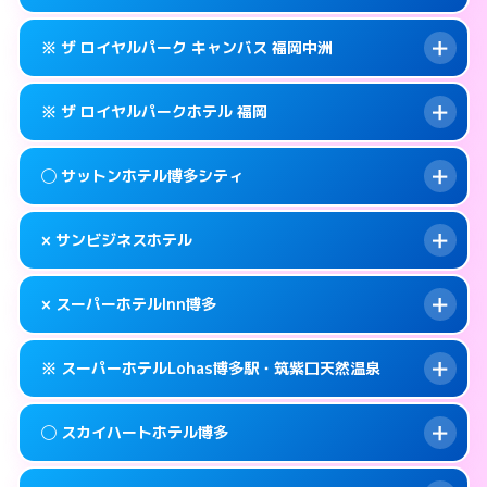
交通費:
無料
福岡市博多区博多駅東2-9-29
map
092-282-1234
smartphone
案内方法:
女性が直接お部屋まで伺います。
このホテルの詳細ページを見る →
※ ザ ロイヤルパーク キャンバス 福岡中洲
info
交通費:
無料
福岡市博多区住吉1-2-82
map
092-431-1211
smartphone
案内方法:
カードキーにつきホテルの入り口で
福岡市博多区博多駅前2-1-1
map
このホテルの詳細ページを見る →
※ ザ ロイヤルパークホテル 福岡
info
待ち合わせ。
交通費:
無料
このホテルの詳細ページを見る →
info
092-431-8702
smartphone
案内方法:
カードキーにつきホテルの入り口で
◯ サットンホテル博多シティ
待ち合わせ。
交通費:
無料
福岡市博多区博多駅前2-8-12
map
092-291-1188
smartphone
案内方法:
カードキーにつきホテルの入り口で
このホテルの詳細ページを見る →
× サンビジネスホテル
info
待ち合わせ。
交通費:
無料
福岡市博多区中洲5-6-20
map
092-414-1111
smartphone
案内方法:
女性が直接お部屋まで伺います。
このホテルの詳細ページを見る →
× スーパーホテルInn博多
info
交通費:
無料
福岡市博多区博多駅前2-14-13
map
092-433-2305
smartphone
案内方法:
派遣できません。
福岡市博多区博多駅前3-4-8
map
このホテルの詳細ページを見る →
※ スーパーホテルLohas博多駅・筑紫口天然温泉
info
交通費:
無料
092-411-1155
smartphone
このホテルの詳細ページを見る →
info
案内方法:
派遣できません。
福岡市博多区博多駅前2-16-16
map
◯ スカイハートホテル博多
交通費:
無料
092-282-9000
smartphone
このホテルの詳細ページを見る →
info
案内方法:
24:00以降はホテルの入り口で待ち