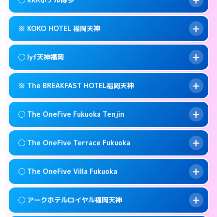
交通費:
無料
0570-009-915
smartphone
このホテルの詳細ページを見る →
info
案内方法:
女性が直接お部屋まで伺います。
福岡市中央区春吉3-13-1
map
※ KOKO HOTEL 福岡天神
交通費:
無料
092-771-6221
smartphone
このホテルの詳細ページを見る →
info
案内方法:
女性が直接お部屋まで伺います。
福岡市中央区春吉2-16-19
map
◯ lyf天神福岡
交通費:
無料
092-521-1361
smartphone
このホテルの詳細ページを見る →
info
案内方法:
カードキーにつきホテルの入り口で
福岡市中央区薬院4-21-1
map
※ The BREAKFAST HOTEL福岡天神
待ち合わせ。
交通費:
無料
このホテルの詳細ページを見る →
info
092-714-5445
smartphone
案内方法:
女性が直接お部屋まで伺います。
◯ The OneFive Fukuoka Tenjin
交通費:
無料
福岡市中央区今泉1-22-14
map
092-753-8695
smartphone
案内方法:
カードキーにつきホテルの入り口で
福岡市中央区今泉1-2-13
map
このホテルの詳細ページを見る →
◯ The OneFive Terrace Fukuoka
info
待ち合わせ。
交通費:
無料
このホテルの詳細ページを見る →
info
0120-996-941
smartphone
案内方法:
女性が直接お部屋まで伺います。
◯ The OneFive Villa Fukuoka
交通費:
無料
福岡市中央区春吉3-23-32
map
0570-003-515
smartphone
案内方法:
女性が直接お部屋まで伺います。
福岡市中央区大名2-8-12
map
このホテルの詳細ページを見る →
◯ アークホテルロイヤル福岡天神
info
交通費:
無料
0570-075-015
smartphone