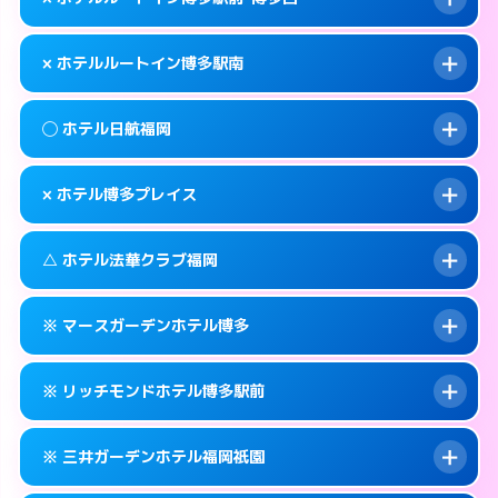
交通費:
無料
福岡市博多区博多駅前2-7-9
map
092-433-0400
smartphone
案内方法:
女性が直接お部屋まで伺います。
福岡市博多区博多駅南3-7-32
map
このホテルの詳細ページを見る →
× ホテルルートイン博多駅南
info
交通費:
無料
092-273-0050
smartphone
このホテルの詳細ページを見る →
info
案内方法:
派遣できません。
福岡市博多区中洲5-4-21
map
◯ ホテル日航福岡
交通費:
無料
092-477-8885
smartphone
このホテルの詳細ページを見る →
info
案内方法:
派遣できません。
福岡市博多区博多駅前1-1-20
map
× ホテル博多プレイス
交通費:
無料
092-473-4123
smartphone
このホテルの詳細ページを見る →
info
案内方法:
女性が直接お部屋まで伺います。
福岡市博多区博多駅南2-8-19
map
△ ホテル法華クラブ福岡
交通費:
無料
092-482-1111
smartphone
このホテルの詳細ページを見る →
info
案内方法:
派遣できません。
福岡市博多区博多駅前2-18-25
map
※ マースガーデンホテル博多
交通費:
無料
092-404-7770
smartphone
このホテルの詳細ページを見る →
info
案内方法:
状況により派遣できません。
福岡市博多区築港本町3-16
map
※ リッチモンドホテル博多駅前
交通費:
無料
092-271-3171
smartphone
このホテルの詳細ページを見る →
info
案内方法:
カードキーにつきホテルの入り口で
福岡市博多区住吉3-1-90
map
※ 三井ガーデンホテル福岡祇園
待ち合わせ。
交通費:
無料
このホテルの詳細ページを見る →
info