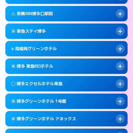
交通費:
無料
福岡市博多区博多駅東2-1-1
map
092-437-1045
smartphone
案内方法:
状況により派遣できません。
福岡市博多区博多駅前1-16-6
map
このホテルの詳細ページを見る →
△ 東横INN博多口駅前
info
交通費:
無料
092-281-1045
smartphone
このホテルの詳細ページを見る →
info
案内方法:
状況により派遣できません。
福岡市博多区祇園町1-38
map
※ 東急ステイ博多
交通費:
無料
092-475-1045
smartphone
このホテルの詳細ページを見る →
info
案内方法:
状況により派遣できません。
福岡市博多区博多駅南2-10-23
map
× 南福岡グリーンホテル
交通費:
無料
092-451-1045
smartphone
このホテルの詳細ページを見る →
info
案内方法:
カードキーにつきホテルの入り口で
福岡市博多区博多駅前1-15-5
map
※ 博多 東急REIホテル
待ち合わせ。
交通費:
2,000円
このホテルの詳細ページを見る →
info
092-431-1091
smartphone
案内方法:
派遣できません。
◯ 博多エクセルホテル東急
交通費:
無料
福岡市博多区博多駅南1-11-11
map
092-593-0007
smartphone
案内方法:
カードキーにつきホテルの入り口で
福岡市博多区寿町3-5-13
map
このホテルの詳細ページを見る →
※ 博多グリーンホテル 1号館
info
待ち合わせ。
交通費:
無料
このホテルの詳細ページを見る →
info
092-451-0109
smartphone
案内方法:
女性が直接お部屋まで伺います。
※ 博多グリーンホテル アネックス
交通費:
無料
福岡市博多区博多駅前1-2-23
map
092-262-0109
smartphone
案内方法:
カードキーにつきホテルの入り口で