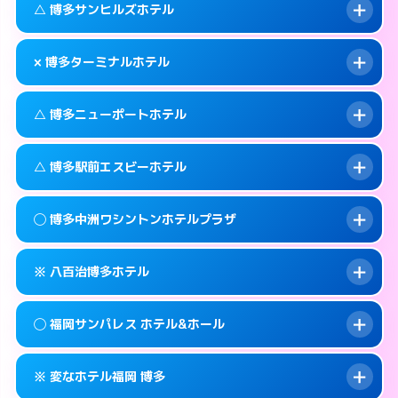
福岡市博多区中洲4-6-7
map
このホテルの詳細ページを見る →
△ 博多サンヒルズホテル
info
待ち合わせ。
交通費:
無料
このホテルの詳細ページを見る →
info
092-451-4110
smartphone
案内方法:
カードキーにつき２階のホテルの入
× 博多ターミナルホテル
り口で待ち合わせ。
交通費:
無料
福岡市博多区博多駅中央街4-4
map
092-451-4112
smartphone
案内方法:
状況により派遣できません。
このホテルの詳細ページを見る →
△ 博多ニューポートホテル
info
交通費:
無料
福岡市博多区博多駅中央街4-32
map
092-631-3331
smartphone
案内方法:
派遣できません。
福岡市博多区吉塚本町13-55号
map
このホテルの詳細ページを見る →
△ 博多駅前エスビーホテル
info
交通費:
無料
092-474-2121
smartphone
このホテルの詳細ページを見る →
info
案内方法:
状況により派遣できません。
福岡市博多区博多駅東2-1-26
map
◯ 博多中洲ワシントンホテルプラザ
交通費:
無料
092-291-0811
smartphone
このホテルの詳細ページを見る →
info
案内方法:
状況により派遣できません。
福岡市博多区神屋町3-27
map
※ 八百治博多ホテル
交通費:
無料
092-411-1171
smartphone
このホテルの詳細ページを見る →
info
案内方法:
女性が直接お部屋まで伺います。
福岡市博多区博多駅前1-14-3
map
◯ 福岡サンパレス ホテル&ホール
交通費:
無料
092-282-0410
smartphone
このホテルの詳細ページを見る →
info
案内方法:
カードキーにつきホテルの入り口で
福岡市博多区中洲2-8-28
map
※ 変なホテル福岡 博多
待ち合わせ。
交通費:
無料