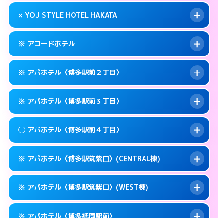
このホテルの詳細ページを見る →
info
0570-007-779
smartphone
案内方法:
状況により派遣できません。
× YOU STYLE HOTEL HAKATA
交通費:
無料
福岡市博多区奈良屋町10-21
map
092-473-7112
smartphone
案内方法:
24:00以降はホテルの入り口で待ち
福岡市博多区博多駅東1-12-3
map
このホテルの詳細ページを見る →
※ アコードホテル
info
合わせ。
交通費:
無料
このホテルの詳細ページを見る →
info
092-474-1121
smartphone
案内方法:
派遣できません。
※ アパホテル〈博多駅前２丁目〉
交通費:
無料
福岡市博多区博多駅東1-9-36
map
092-402-4433
smartphone
案内方法:
カードキーにつきホテルの入り口で
福岡市博多区下川端町10-1
map
このホテルの詳細ページを見る →
※ アパホテル〈博多駅前３丁目〉
info
待ち合わせ。
交通費:
無料
このホテルの詳細ページを見る →
info
092-434-1850
smartphone
案内方法:
カードキーにつきホテルの入り口で
◯ アパホテル〈博多駅前４丁目〉
待ち合わせ。
交通費:
無料
福岡市博多区博多駅前3-11-20
map
0570-097-311
smartphone
案内方法:
カードキーにつきホテルの入り口で
このホテルの詳細ページを見る →
※ アパホテル〈博多駅筑紫口〉(CENTRAL棟)
info
待ち合わせ。
交通費:
無料
福岡市博多区博多駅前2-11-12
map
0570-098-211
smartphone
案内方法:
女性が直接お部屋まで伺います。
このホテルの詳細ページを見る →
※ アパホテル〈博多駅筑紫口〉(WEST棟)
info
交通費:
無料
福岡市博多区博多駅前3-11-6
map
0570-099-611
smartphone
案内方法:
カードキーにつきホテルの入り口で
福岡市博多区博多駅前4-10－15
map
このホテルの詳細ページを見る →
※ アパホテル〈博多祇園駅前〉
info