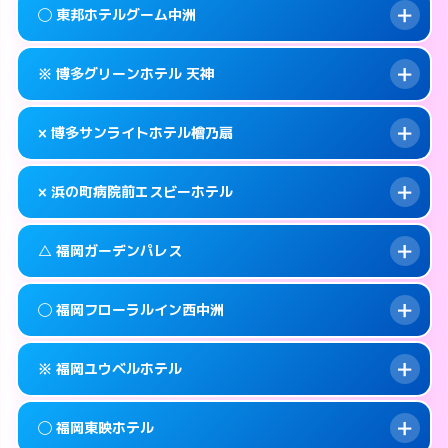
案内方法:
状況により派遣できません。
福岡市中央区西中洲1-16
map
◯ 東邦ホテルグーム中洲
交通費:
無料
092-725-1045
smartphone
このホテルの詳細ページを見る →
info
案内方法:
カードキーにつきホテルの入り口で
福岡市中央区渡辺通5-15-14
map
※ 博多グリーンホテル 天神
待ち合わせ。
交通費:
無料
このホテルの詳細ページを見る →
info
092-762-0109
smartphone
案内方法:
女性が直接お部屋まで伺います。
× 博多サンライトホテル檜乃扇
交通費:
無料
福岡市中央区春吉3-21-24
map
050-1807-3131
smartphone
案内方法:
カードキーにつきホテルの入り口で
福岡市中央区渡辺通5-7-22
map
このホテルの詳細ページを見る →
× 浜の町病院前エスビーホテル
info
待ち合わせ。
交通費:
無料
このホテルの詳細ページを見る →
info
092-722-3636
smartphone
案内方法:
派遣できません。
△ 福岡ガーデンパレス
交通費:
無料
福岡市中央区大名2-9-11
map
092-522-0080
smartphone
案内方法:
派遣できません。
福岡市中央区清川2-6-23
map
このホテルの詳細ページを見る →
◯ 福岡フローラルイン西中洲
info
交通費:
無料
092-717-6600
smartphone
このホテルの詳細ページを見る →
info
案内方法:
状況により派遣できません。
福岡市中央区長浜1-2-24
map
※ 福岡ユウベルホテル
交通費:
無料
092-713-1112
smartphone
このホテルの詳細ページを見る →
info
案内方法:
女性が直接お部屋まで伺います。
福岡市中央区天神4-8-15
map
◯ 福岡東映ホテル
交通費:
無料