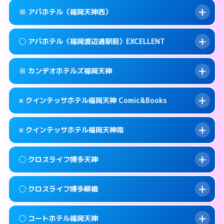
このホテルの詳細ページを見る →
info
案内方法:
女性が直接お部屋まで伺います。
福岡市中央区春吉3-14-36
map
※ アパホテル〈福岡天神西〉
交通費:
無料
0570-005-015
smartphone
このホテルの詳細ページを見る →
info
案内方法:
女性が直接お部屋まで伺います。
福岡市中央区春吉3-4-6
map
◯ アパホテル〈福岡渡辺通駅前〉EXCELLENT
交通費:
無料
092-724-2222
smartphone
このホテルの詳細ページを見る →
info
案内方法:
カードキーにつきホテルの入り口で
福岡市中央区天神3-13-20
map
※ カンデオホテルズ福岡天神
待ち合わせ。
交通費:
無料
このホテルの詳細ページを見る →
info
092-720-6786
smartphone
案内方法:
女性が直接お部屋まで伺います。
× クインテッサホテル福岡天神 Comic&Books
交通費:
無料
福岡市中央区大名1-9-39
map
0570-099-811
smartphone
案内方法:
カードキーにつきホテルの入り口で
福岡市中央区清川1-10-1
map
このホテルの詳細ページを見る →
× クインテッサホテル福岡天神南
info
待ち合わせ。
交通費:
無料
このホテルの詳細ページを見る →
info
092-738-5600
smartphone
案内方法:
派遣できません。
◯ クロスライフ博多天神
交通費:
無料
福岡市中央区渡辺通5-14-5
map
092-401-0883
smartphone
案内方法:
派遣できません。
福岡市中央区天神3-2-10
map
このホテルの詳細ページを見る →
◯ クロスライフ博多柳橋
info
交通費:
無料
092-707-1691
smartphone
このホテルの詳細ページを見る →
info
案内方法:
女性が直接お部屋まで伺います。
福岡市中央区白金1-18-3
map
◯ コートホテル福岡天神