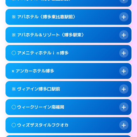
待ち合わせ。
交通費:
無料
このホテルの詳細ページを見る →
info
0570-056-311
smartphone
案内方法:
カードキーにつきホテルの入り口で
※ アパホテル〈博多東比恵駅前〉
待ち合わせ。
交通費:
無料
福岡市博多区博多駅東1-14-1
map
0570-056-311
smartphone
案内方法:
カードキーにつきホテルの入り口で
このホテルの詳細ページを見る →
※ アパホテル＆リゾート〈博多駅東〉
info
待ち合わせ。
交通費:
無料
福岡市博多区博多駅東1-11-11
map
0570-097-011
smartphone
案内方法:
カードキーにつきホテルの入り口で
このホテルの詳細ページを見る →
◯ アメニティホテルｉｎ博多
info
待ち合わせ。
交通費:
無料
福岡市博多区祇園町1-1
map
092-433-6675
smartphone
案内方法:
カードキーにつきホテルの入り口で
このホテルの詳細ページを見る →
× アンカーホテル博多
info
待ち合わせ。
交通費:
無料
福岡市博多区東比恵2-16-13
map
0570-009-011
smartphone
案内方法:
女性が直接お部屋まで伺います。
このホテルの詳細ページを見る →
※ ヴィアイン博多口駅前
info
交通費:
無料
福岡市博多区博多駅東1-18-1
map
092-282-0041
smartphone
案内方法:
派遣できません。
福岡市博多区上川端町14-25
map
このホテルの詳細ページを見る →
◯ ウィークリーイン南福岡
info
交通費:
無料
092-432-1211
smartphone
このホテルの詳細ページを見る →
info
案内方法:
カードキーにつきホテルの入り口で
福岡市博多区博多駅南1-4-6
map
◯ ウィズザスタイルフクオカ
待ち合わせ。
交通費:
2,000円
このホテルの詳細ページを見る →
info