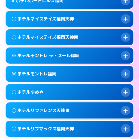
map
× ホテルポートヒルズ福岡
交通費:
無料
092-737-3901
smartphone
このホテルの詳細ページを見る →
info
案内方法:
女性が直接お部屋まで伺います。
福岡市中央区地行1-4-6
map
◯ ホテルマイステイズ福岡天神
交通費:
2,000円
092-534-4126
smartphone
このホテルの詳細ページを見る →
info
案内方法:
派遣できません。
福岡市中央区大宮1-1-6
map
◯ ホテルマイステイズ福岡天神南
交通費:
無料
092-741-3535
smartphone
このホテルの詳細ページを見る →
info
案内方法:
女性が直接お部屋まで伺います。
福岡市中央区西公園14-24
map
※ ホテルモントレ ラ・スール福岡
交通費:
無料
092-687-1100
smartphone
このホテルの詳細ページを見る →
info
案内方法:
女性が直接お部屋まで伺います。
福岡市中央区天神3-5-7
map
※ ホテルモントレ福岡
交通費:
無料
092-286-1700
smartphone
このホテルの詳細ページを見る →
info
案内方法:
カードキーにつきホテルの入り口で
福岡市中央区春吉3-14-20
map
◯ ホテルゆめや
待ち合わせ。
交通費:
無料
このホテルの詳細ページを見る →
info
092-726-7111
smartphone
案内方法:
カードキーにつきホテルの入り口で
◯ ホテルリファレンス天神Ⅲ
待ち合わせ。
交通費:
無料
福岡市中央区大名2-8-27
map
092-734-7111
smartphone
案内方法:
女性が直接お部屋まで伺います。
このホテルの詳細ページを見る →
◯ ホテルリブマックス福岡天神
info
交通費:
無料
福岡市中央区渡辺通3-4-13
map
092-524-7588
smartphone