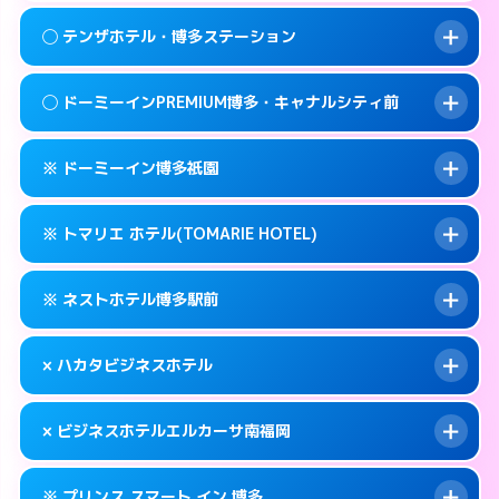
092-409-4755
smartphone
案内方法:
女性が直接お部屋まで伺います。
このホテルの詳細ページを見る →
◯ テンザホテル・博多ステーション
info
交通費:
無料
福岡市博多区冷泉町2-7
map
092-283-2800
smartphone
案内方法:
女性が直接お部屋まで伺います。
福岡市博多区中洲中島町1-1
map
このホテルの詳細ページを見る →
◯ ドーミーインPREMIUM博多・キャナルシティ前
info
交通費:
無料
092-472-1800
smartphone
このホテルの詳細ページを見る →
info
案内方法:
女性が直接お部屋まで伺います。
福岡市博多区博多駅前2-3-9
map
※ ドーミーイン博多祇園
交通費:
無料
092-472-0211
smartphone
このホテルの詳細ページを見る →
info
案内方法:
女性が直接お部屋まで伺います。
福岡市博多区博多駅東2-5-33
map
※ トマリエ ホテル(TOMARIE HOTEL)
交通費:
無料
092-272-5489
smartphone
このホテルの詳細ページを見る →
info
案内方法:
カードキーにつきホテルの入り口で
福岡市博多区祇園町9-1
map
※ ネストホテル博多駅前
待ち合わせ。
交通費:
無料
このホテルの詳細ページを見る →
info
092-271-5489
smartphone
案内方法:
カードキーにつきホテルの入り口で
× ハカタビジネスホテル
待ち合わせ。
交通費:
無料
福岡市博多区冷泉町1-12
map
092-441-2905
smartphone
案内方法:
カードキーにつきホテルの入り口で
このホテルの詳細ページを見る →
× ビジネスホテルエルカーサ南福岡
info
待ち合わせ。
交通費:
無料
福岡市博多区堅粕4-26-22
map
092-260-1695
smartphone
案内方法:
派遣できません。
このホテルの詳細ページを見る →
※ プリンス スマート イン 博多
info