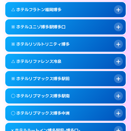
このホテルの詳細ページを見る →
info
092-473-7111
smartphone
案内方法:
カードキーにつきホテルの入り口で
△ ホテルフラトン福岡博多
待ち合わせ。
交通費:
無料
福岡市博多区博多駅中央街4-16
map
092-473-7114
smartphone
案内方法:
カードキーにつきホテルの入り口で
このホテルの詳細ページを見る →
※ ホテルユニゾ博多駅博多口
info
待ち合わせ。
交通費:
無料
福岡市博多区博多駅東1-13-3
map
092-473-7113
smartphone
案内方法:
状況により派遣できません。
このホテルの詳細ページを見る →
※ ホテルリソルトリニティ博多
info
交通費:
無料
福岡市博多区博多駅前2-1-15
map
092-475-8585
smartphone
案内方法:
カードキーにつきホテルの入り口で
福岡市博多区博多駅東2-10-18
map
このホテルの詳細ページを見る →
△ ホテルリファレンス冷泉
info
待ち合わせ。
交通費:
無料
このホテルの詳細ページを見る →
info
092-433-6172
smartphone
案内方法:
カードキーにつきホテルの入り口で
※ ホテルリブマックス博多駅前
待ち合わせ。
交通費:
無料
福岡市博多区博多駅前3-6-7
map
092-282-9269
smartphone
案内方法:
状況により派遣できません。
このホテルの詳細ページを見る →
◯ ホテルリブマックス博多駅南
info
交通費:
無料
福岡市博多区中洲4-4-10
map
092-283-5133
smartphone
案内方法:
カードキーにつきホテルの入り口で
福岡市博多区冷泉町9-29
map
このホテルの詳細ページを見る →
◯ ホテルリブマックス博多中洲
info
待ち合わせ。
交通費:
無料
このホテルの詳細ページを見る →
info
092-419-2280
smartphone
案内方法:
女性が直接お部屋まで伺います。
× ホテルルートイン博多駅前-博多口-