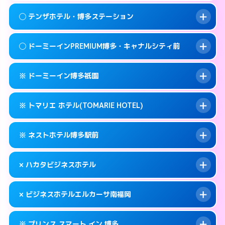
092-409-4755
smartphone
案内方法:
女性が直接お部屋まで伺います。
このホテルの詳細ページを見る →
◯ テンザホテル・博多ステーション
info
交通費:
無料
福岡市博多区冷泉町2-7
map
092-283-2800
smartphone
案内方法:
女性が直接お部屋まで伺います。
福岡市博多区中洲中島町1-1
map
このホテルの詳細ページを見る →
◯ ドーミーインPREMIUM博多・キャナルシティ前
info
交通費:
無料
092-472-1800
smartphone
このホテルの詳細ページを見る →
info
案内方法:
女性が直接お部屋まで伺います。
福岡市博多区博多駅前2-3-9
map
※ ドーミーイン博多祇園
交通費:
無料
092-472-0211
smartphone
このホテルの詳細ページを見る →
info
案内方法:
女性が直接お部屋まで伺います。
福岡市博多区博多駅東2-5-33
map
※ トマリエ ホテル(TOMARIE HOTEL)
交通費:
無料
092-272-5489
smartphone
このホテルの詳細ページを見る →
info
案内方法:
カードキーにつきホテルの入り口で
福岡市博多区祇園町9-1
map
※ ネストホテル博多駅前
待ち合わせ。
交通費:
無料
このホテルの詳細ページを見る →
info
092-271-5489
smartphone
案内方法:
カードキーにつきホテルの入り口で
× ハカタビジネスホテル
待ち合わせ。
交通費:
無料
福岡市博多区冷泉町1-12
map
092-441-2905
smartphone
案内方法:
カードキーにつきホテルの入り口で
このホテルの詳細ページを見る →
× ビジネスホテルエルカーサ南福岡
info
待ち合わせ。
交通費:
無料
福岡市博多区堅粕4-26-22
map
092-260-1695
smartphone
案内方法:
派遣できません。
このホテルの詳細ページを見る →
※ プリンス スマート イン 博多
info