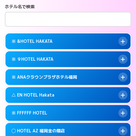
ホテル名で検索
※ &HOTEL HAKATA
※ ９HOTEL HAKATA
交通費:
無料
案内方法:
カードキーにつきホテルの入り口で
※ ANAクラウンプラザホテル福岡
待ち合わせ。
交通費:
無料
092-282-2225
smartphone
案内方法:
カードキーにつきホテルの入り口で
△ EN HOTEL Hakata
待ち合わせ。
交通費:
無料
福岡市博多区冷泉町9-6
map
092-263-5010
smartphone
案内方法:
カードキーにつきホテルの入り口で
このホテルの詳細ページを見る →
※ FFFFFF HOTEL
info
待ち合わせ。
交通費:
無料
福岡市博多区冷泉町9-16
map
092-471-7111
smartphone
案内方法:
状況により派遣できません。
このホテルの詳細ページを見る →
◯ HOTEL AZ 福岡金の隈店
info