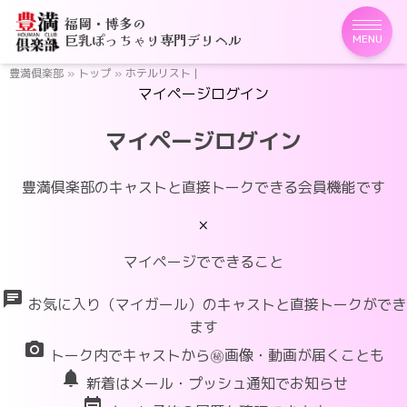
福岡・博多の
巨乳ぽっちゃり専門デリヘル
MENU
豊満倶楽部
»
トップ
»
ホテルリスト |
マイページログイン
マイページログイン
豊満倶楽部のキャストと直接トークできる会員機能です
×
マイページでできること
chat
お気に入り（マイガール）のキャストと直接トークができ
ます
photo_camera
トーク内でキャストから㊙画像・動画が届くことも
notifications
新着はメール・プッシュ通知でお知らせ
event_note