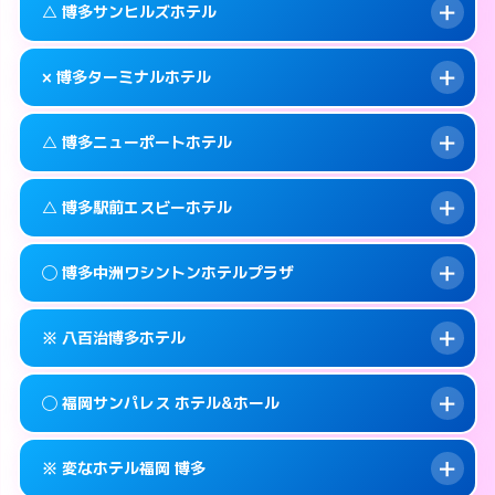
福岡市博多区中洲4-6-7
map
このホテルの詳細ページを見る →
△ 博多サンヒルズホテル
info
待ち合わせ。
交通費:
無料
このホテルの詳細ページを見る →
info
092-451-4110
smartphone
案内方法:
カードキーにつき２階のホテルの入
× 博多ターミナルホテル
り口で待ち合わせ。
交通費:
無料
福岡市博多区博多駅中央街4-4
map
092-451-4112
smartphone
案内方法:
状況により派遣できません。
このホテルの詳細ページを見る →
△ 博多ニューポートホテル
info
交通費:
無料
福岡市博多区博多駅中央街4-32
map
092-631-3331
smartphone
案内方法:
派遣できません。
福岡市博多区吉塚本町13-55号
map
このホテルの詳細ページを見る →
△ 博多駅前エスビーホテル
info
交通費:
無料
092-474-2121
smartphone
このホテルの詳細ページを見る →
info
案内方法:
状況により派遣できません。
福岡市博多区博多駅東2-1-26
map
◯ 博多中洲ワシントンホテルプラザ
交通費:
無料
092-291-0811
smartphone
このホテルの詳細ページを見る →
info
案内方法:
状況により派遣できません。
福岡市博多区神屋町3-27
map
※ 八百治博多ホテル
交通費:
無料
092-411-1171
smartphone
このホテルの詳細ページを見る →
info
案内方法:
女性が直接お部屋まで伺います。
福岡市博多区博多駅前1-14-3
map
◯ 福岡サンパレス ホテル&ホール
交通費:
無料
092-282-0410
smartphone
このホテルの詳細ページを見る →
info
案内方法:
カードキーにつきホテルの入り口で
福岡市博多区中洲2-8-28
map
※ 変なホテル福岡 博多
待ち合わせ。
交通費:
無料