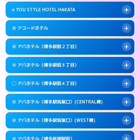
このホテルの詳細ページを見る →
info
0570-007-779
smartphone
案内方法:
状況により派遣できません。
× YOU STYLE HOTEL HAKATA
交通費:
無料
福岡市博多区奈良屋町10-21
map
092-473-7112
smartphone
案内方法:
24:00以降はホテルの入り口で待ち
福岡市博多区博多駅東1-12-3
map
このホテルの詳細ページを見る →
※ アコードホテル
info
合わせ。
交通費:
無料
このホテルの詳細ページを見る →
info
092-474-1121
smartphone
案内方法:
派遣できません。
※ アパホテル〈博多駅前２丁目〉
交通費:
無料
福岡市博多区博多駅東1-9-36
map
092-402-4433
smartphone
案内方法:
カードキーにつきホテルの入り口で
福岡市博多区下川端町10-1
map
このホテルの詳細ページを見る →
※ アパホテル〈博多駅前３丁目〉
info
待ち合わせ。
交通費:
無料
このホテルの詳細ページを見る →
info
092-434-1850
smartphone
案内方法:
カードキーにつきホテルの入り口で
◯ アパホテル〈博多駅前４丁目〉
待ち合わせ。
交通費:
無料
福岡市博多区博多駅前3-11-20
map
0570-097-311
smartphone
案内方法:
カードキーにつきホテルの入り口で
このホテルの詳細ページを見る →
※ アパホテル〈博多駅筑紫口〉(CENTRAL棟)
info
待ち合わせ。
交通費:
無料
福岡市博多区博多駅前2-11-12
map
0570-098-211
smartphone
案内方法:
女性が直接お部屋まで伺います。
このホテルの詳細ページを見る →
※ アパホテル〈博多駅筑紫口〉(WEST棟)
info
交通費:
無料
福岡市博多区博多駅前3-11-6
map
0570-099-611
smartphone
案内方法:
カードキーにつきホテルの入り口で
福岡市博多区博多駅前4-10－15
map
このホテルの詳細ページを見る →
※ アパホテル〈博多祇園駅前〉
info