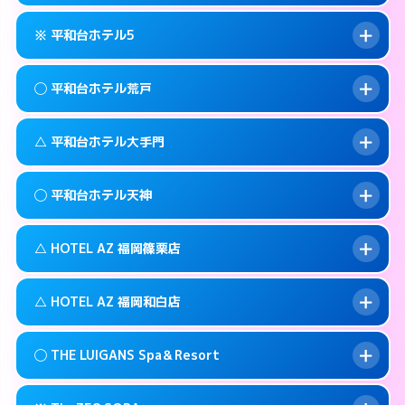
092-735-1100
smartphone
このホテルの詳細ページを見る →
info
案内方法:
カードキーにつきホテルの入り口で
福岡市中央区西中洲5-10
map
※ 平和台ホテル5
待ち合わせ。
交通費:
無料
このホテルの詳細ページを見る →
info
092-761-0345
smartphone
案内方法:
女性が直接お部屋まで伺います。
◯ 平和台ホテル荒戸
交通費:
2,000円
福岡市中央区警固1-9-3
map
092-524-2121
smartphone
案内方法:
カードキーにつきホテルの入り口で
福岡市中央区高砂1-1-18
map
このホテルの詳細ページを見る →
△ 平和台ホテル大手門
info
待ち合わせ。
交通費:
2,000円
このホテルの詳細ページを見る →
info
092-732-5000
smartphone
案内方法:
女性が直接お部屋まで伺います。
◯ 平和台ホテル天神
交通費:
1,000円
福岡市中央区今川1-4－2
map
092-761-1361
smartphone
案内方法:
状況により派遣できません。
福岡市中央区荒戸1-5-27
map
このホテルの詳細ページを見る →
△ HOTEL AZ 福岡篠栗店
info
交通費:
無料
092-741-4422
smartphone
このホテルの詳細ページを見る →
info
案内方法:
女性が直接お部屋まで伺います。
福岡市中央区大手門1-5-4
map
△ HOTEL AZ 福岡和白店
交通費:
3,000円
092-737-1000
smartphone
このホテルの詳細ページを見る →
info
案内方法:
状況により派遣できません。
福岡市中央区舞鶴1-5-6
map
◯ THE LUIGANS Spa＆Resort
交通費:
3,000円
092-947-3310
smartphone
このホテルの詳細ページを見る →
info
案内方法:
状況により派遣できません。