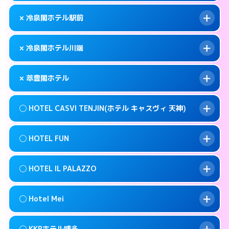
このホテルの詳細ページを見る →
info
092-483-5111
smartphone
案内方法:
女性が直接お部屋まで伺います。
× 冷泉閣ホテル駅前
交通費:
無料
福岡市博多区博多駅前4-9-2
map
092-272-1123
smartphone
案内方法:
カードキーにつきホテルの入り口で
福岡市博多区築港本町2-1
map
このホテルの詳細ページを見る →
× 冷泉閣ホテル川端
info
待ち合わせ。
交通費:
無料
このホテルの詳細ページを見る →
info
050- 5576- 8380
smartphone
案内方法:
派遣できません。
× 萃豊閣ホテル
交通費:
無料
福岡市博多区中洲5-4-19
map
092-441-8601
smartphone
案内方法:
派遣できません。
福岡市博多区博多駅前1-28-3
map
このホテルの詳細ページを見る →
◯ HOTEL CASVI TENJIN(ホテル キャスヴィ 天神)
info
交通費:
2,000円
092-281-1811
smartphone
このホテルの詳細ページを見る →
info
案内方法:
派遣できません。
福岡市博多区上川端町8-21
map
◯ HOTEL FUN
交通費:
無料
092-587-7771
smartphone
このホテルの詳細ページを見る →
info
案内方法:
女性が直接お部屋まで伺います。
福岡市博多区寿町3-5-25
map
◯ HOTEL IL PALAZZO
交通費:
無料
092-751-5811
smartphone
このホテルの詳細ページを見る →
info
案内方法:
女性が直接お部屋まで伺います。
福岡市中央区渡辺通5-20-6
map
◯ Hotel Mei
交通費:
無料
092-791-7779
smartphone
このホテルの詳細ページを見る →
info
案内方法:
女性が直接お部屋まで伺います。
福岡市中央区今泉1-9-2
map
◯ KKRホテル博多