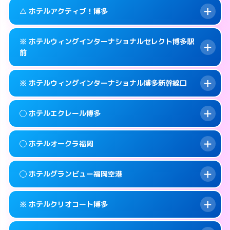
092-483-7711
smartphone
案内方法:
カードキーにつきホテルの入り口で
このホテルの詳細ページを見る →
△ ホテルアクティブ！博多
info
待ち合わせ。
交通費:
無料
福岡市博多区博多駅東 1-1-29
map
092-283-7060
smartphone
案内方法:
女性が直接お部屋まで伺います。
このホテルの詳細ページを見る →
※ ホテルウィングインターナショナルセレクト博多駅
info
交通費:
無料
福岡市博多区冷泉町8-24
map
前
092-452-4123
smartphone
案内方法:
状況により派遣できません。
福岡市博多区博多駅南2-2-5
map
このホテルの詳細ページを見る →
info
※ ホテルウィングインターナショナル博多新幹線口
092-452-0001
smartphone
このホテルの詳細ページを見る →
info
交通費:
無料
福岡市博多区博多駅前3-20-16
map
案内方法:
カードキーにつきホテルの入り口で
◯ ホテルエクレール博多
待ち合わせ。
このホテルの詳細ページを見る →
info
交通費:
無料
092-476-9111
smartphone
案内方法:
カードキーにつきホテルの入り口で
◯ ホテルオークラ福岡
待ち合わせ。
交通費:
無料
福岡市博多区博多駅前3-22-19
map
092-431-0111
smartphone
案内方法:
女性が直接お部屋まで伺います。
このホテルの詳細ページを見る →
◯ ホテルグランビュー福岡空港
info
交通費:
無料
福岡市博多区博多駅東1-17-17
map
092-283-2000
smartphone
案内方法:
女性が直接お部屋まで伺います。
福岡市博多区須崎町1-1
map
このホテルの詳細ページを見る →
※ ホテルクリオコート博多
info
交通費:
無料
092-262-1111
smartphone
このホテルの詳細ページを見る →
info
案内方法:
女性が直接お部屋まで伺います。