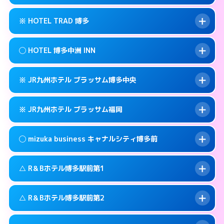
交通費:
無料
福岡市博多区博多駅前3-3-3
map
092-461-0505
smartphone
案内方法:
カードキーにつきホテルの入り口で
福岡市博多区博多駅前3-30-25
map
このホテルの詳細ページを見る →
※ HOTEL TRAD 博多
info
待ち合わせ。
交通費:
3,000円
このホテルの詳細ページを見る →
info
090-3073-1234
smartphone
案内方法:
女性が直接お部屋まで伺います。
◯ HOTEL 博多中洲 INN
交通費:
無料
福岡市博多区博多駅南2-13-1
map
092-513-3301
smartphone
案内方法:
カードキーにつきホテルの入り口で
福岡市博多区金の隈3-14-25
map
このホテルの詳細ページを見る →
※ JR九州ホテル ブラッサム博多中央
info
待ち合わせ。
交通費:
無料
このホテルの詳細ページを見る →
info
092-710-7675
smartphone
案内方法:
女性が直接お部屋まで伺います。
※ JR九州ホテル ブラッサム福岡
交通費:
無料
福岡市博多区住吉3-12-1号
map
092-291-0088
smartphone
案内方法:
カードキーにつきホテルの入り口で
福岡市博多区中洲中島町4-14
map
このホテルの詳細ページを見る →
◯ mizuka business キャナルシティ博多前
info
待ち合わせ。
交通費:
無料
このホテルの詳細ページを見る →
info
092-477-8739
smartphone
案内方法:
カードキーにつきホテルの入り口で
△ R＆Bホテル博多駅前第1
待ち合わせ。
交通費:
無料
福岡市博多区博多駅前2-2-11
map
092-413-8787
smartphone
案内方法:
女性が直接お部屋まで伺います。
このホテルの詳細ページを見る →
△ R＆Bホテル博多駅前第2
info
交通費:
無料
福岡市博多区博多駅東2-2-4
map
03-4531-9681
smartphone
案内方法:
状況により派遣できません。