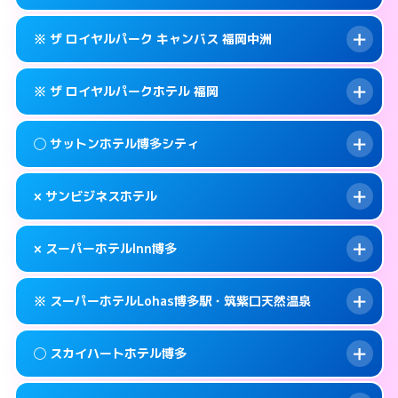
交通費:
無料
福岡市博多区博多駅東2-9-29
map
092-282-1234
smartphone
案内方法:
女性が直接お部屋まで伺います。
このホテルの詳細ページを見る →
※ ザ ロイヤルパーク キャンバス 福岡中洲
info
交通費:
無料
福岡市博多区住吉1-2-82
map
092-431-1211
smartphone
案内方法:
カードキーにつきホテルの入り口で
福岡市博多区博多駅前2-1-1
map
このホテルの詳細ページを見る →
※ ザ ロイヤルパークホテル 福岡
info
待ち合わせ。
交通費:
無料
このホテルの詳細ページを見る →
info
092-431-8702
smartphone
案内方法:
カードキーにつきホテルの入り口で
◯ サットンホテル博多シティ
待ち合わせ。
交通費:
無料
福岡市博多区博多駅前2-8-12
map
092-291-1188
smartphone
案内方法:
カードキーにつきホテルの入り口で
このホテルの詳細ページを見る →
× サンビジネスホテル
info
待ち合わせ。
交通費:
無料
福岡市博多区中洲5-6-20
map
092-414-1111
smartphone
案内方法:
女性が直接お部屋まで伺います。
このホテルの詳細ページを見る →
× スーパーホテルInn博多
info
交通費:
無料
福岡市博多区博多駅前2-14-13
map
092-433-2305
smartphone
案内方法:
派遣できません。
福岡市博多区博多駅前3-4-8
map
このホテルの詳細ページを見る →
※ スーパーホテルLohas博多駅・筑紫口天然温泉
info
交通費:
無料
092-411-1155
smartphone
このホテルの詳細ページを見る →
info
案内方法:
派遣できません。
福岡市博多区博多駅前2-16-16
map
◯ スカイハートホテル博多
交通費:
無料
092-282-9000
smartphone
このホテルの詳細ページを見る →
info
案内方法:
24:00以降はホテルの入り口で待ち