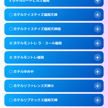
map
× ホテルポートヒルズ福岡
交通費:
無料
092-737-3901
smartphone
このホテルの詳細ページを見る →
info
案内方法:
女性が直接お部屋まで伺います。
福岡市中央区地行1-4-6
map
◯ ホテルマイステイズ福岡天神
交通費:
2,000円
092-534-4126
smartphone
このホテルの詳細ページを見る →
info
案内方法:
派遣できません。
福岡市中央区大宮1-1-6
map
◯ ホテルマイステイズ福岡天神南
交通費:
無料
092-741-3535
smartphone
このホテルの詳細ページを見る →
info
案内方法:
女性が直接お部屋まで伺います。
福岡市中央区西公園14-24
map
※ ホテルモントレ ラ・スール福岡
交通費:
無料
092-687-1100
smartphone
このホテルの詳細ページを見る →
info
案内方法:
女性が直接お部屋まで伺います。
福岡市中央区天神3-5-7
map
※ ホテルモントレ福岡
交通費:
無料
092-286-1700
smartphone
このホテルの詳細ページを見る →
info
案内方法:
カードキーにつきホテルの入り口で
福岡市中央区春吉3-14-20
map
◯ ホテルゆめや
待ち合わせ。
交通費:
無料
このホテルの詳細ページを見る →
info
092-726-7111
smartphone
案内方法:
カードキーにつきホテルの入り口で
◯ ホテルリファレンス天神Ⅲ
待ち合わせ。
交通費:
無料
福岡市中央区大名2-8-27
map
092-734-7111
smartphone
案内方法:
女性が直接お部屋まで伺います。
このホテルの詳細ページを見る →
◯ ホテルリブマックス福岡天神
info
交通費:
無料
福岡市中央区渡辺通3-4-13
map
092-524-7588
smartphone