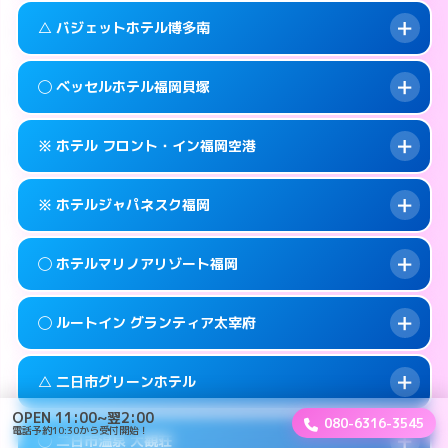
このホテルの詳細ページを見る →
info
案内方法:
女性が直接お部屋まで伺います。
福岡市早良区百道浜1-3-70
map
△ バジェットホテル博多南
交通費:
3,000円
092-822-5001
smartphone
このホテルの詳細ページを見る →
info
案内方法:
派遣できません。
福岡市早良区百道浜1-7-4
map
◯ ベッセルホテル福岡貝塚
交通費:
2,000円
092-922-2131
smartphone
このホテルの詳細ページを見る →
info
案内方法:
状況により派遣できません。
筑紫野市湯町2-5-6
map
※ ホテル フロント・イン福岡空港
交通費:
2,000円
092-592-0033
smartphone
このホテルの詳細ページを見る →
info
案内方法:
女性が直接お部屋まで伺います。
春日市上白水8-152
map
※ ホテルジャパネスク福岡
交通費:
2,000円
092-642-0101
smartphone
このホテルの詳細ページを見る →
info
案内方法:
カードキーにつきホテルの入り口で
福岡市東区箱崎7-10-65
map
◯ ホテルマリノアリゾート福岡
待ち合わせ。
交通費:
1,000円
このホテルの詳細ページを見る →
info
092-624-6688
smartphone
案内方法:
カードキーにつきホテルの入り口で
◯ ルートイン グランティア太宰府
待ち合わせ。
交通費:
3,000円
糟屋郡志免町別府2-18-1
map
092-645-2080
smartphone
案内方法:
女性が直接お部屋まで伺います。
このホテルの詳細ページを見る →
△ 二日市グリーンホテル
info
交通費:
3,000円
福岡市東区箱崎6-18−12
map
092-895-5511
smartphone
OPEN 11:00~翌2:00
080-6316-3545
案内方法:
女性が直接お部屋まで伺います。
電話予約10:30から受付開始！
福岡市西区小戸2-12-43
map
このホテルの詳細ページを見る →
◯ 二日市温泉 大観荘
info