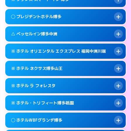
交通費:
2,000円
福岡市博多区博多駅前2-11-27
map
092-431-0737
smartphone
案内方法:
派遣できません。
福岡市博多区博多駅前2-16-3
map
このホテルの詳細ページを見る →
◯ プレジデントホテル博多
info
交通費:
無料
092-575-0001
smartphone
このホテルの詳細ページを見る →
info
案内方法:
カードキーにつきホテルの入り口で
福岡市博多区銀天町1-5-15
map
△ ベッセルイン博多中洲
待ち合わせ。
交通費:
無料
このホテルの詳細ページを見る →
info
050-3117-8027
smartphone
案内方法:
女性が直接お部屋まで伺います。
※ ホテル オリエンタル エクスプレス 福岡中洲川端
交通費:
無料
福岡市博多区博多駅前3-21-4
map
092-441-8811
smartphone
案内方法:
状況により派遣できません。
福岡市博多区博多駅前1-23-5
map
このホテルの詳細ページを見る →
※ ホテル ネクサス博多山王
info
交通費:
無料
092-271-4055
smartphone
このホテルの詳細ページを見る →
info
案内方法:
カードキーにつきホテルの入り口で
福岡市博多区中洲5-1-12
map
※ ホテル ラ フォレスタ
待ち合わせ。
交通費:
無料
このホテルの詳細ページを見る →
info
092-402-2725
smartphone
案内方法:
カードキーにつきホテルの入り口で
※ ホテル・トリフィート博多祇園
待ち合わせ。
交通費:
無料
福岡市博多区店屋町6-26
map
092-419-2020
smartphone
案内方法:
24:00以降はホテルの入り口で待ち
このホテルの詳細ページを見る →
◯ ホテルWBFグランデ博多
info
合わせ。
交通費:
無料
福岡市博多区山王1-16−21
map