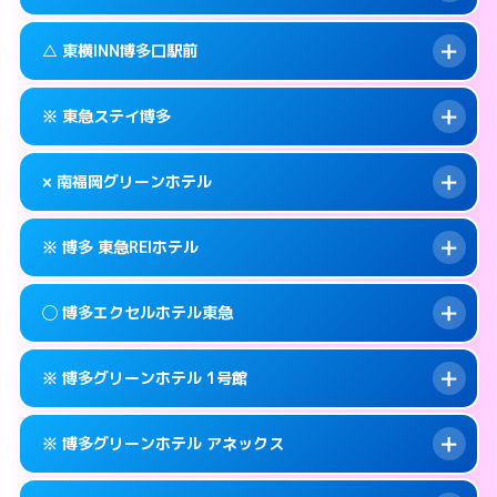
交通費:
無料
福岡市博多区博多駅東2-1-1
map
092-437-1045
smartphone
案内方法:
状況により派遣できません。
福岡市博多区博多駅前1-16-6
map
このホテルの詳細ページを見る →
△ 東横INN博多口駅前
info
交通費:
無料
092-281-1045
smartphone
このホテルの詳細ページを見る →
info
案内方法:
状況により派遣できません。
福岡市博多区祇園町1-38
map
※ 東急ステイ博多
交通費:
無料
092-475-1045
smartphone
このホテルの詳細ページを見る →
info
案内方法:
状況により派遣できません。
福岡市博多区博多駅南2-10-23
map
× 南福岡グリーンホテル
交通費:
無料
092-451-1045
smartphone
このホテルの詳細ページを見る →
info
案内方法:
カードキーにつきホテルの入り口で
福岡市博多区博多駅前1-15-5
map
※ 博多 東急REIホテル
待ち合わせ。
交通費:
2,000円
このホテルの詳細ページを見る →
info
092-431-1091
smartphone
案内方法:
派遣できません。
◯ 博多エクセルホテル東急
交通費:
無料
福岡市博多区博多駅南1-11-11
map
092-593-0007
smartphone
案内方法:
カードキーにつきホテルの入り口で
福岡市博多区寿町3-5-13
map
このホテルの詳細ページを見る →
※ 博多グリーンホテル 1号館
info
待ち合わせ。
交通費:
無料
このホテルの詳細ページを見る →
info
092-451-0109
smartphone
案内方法:
女性が直接お部屋まで伺います。
※ 博多グリーンホテル アネックス
交通費:
無料
福岡市博多区博多駅前1-2-23
map
092-262-0109
smartphone
案内方法:
カードキーにつきホテルの入り口で