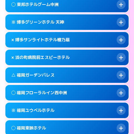
案内方法:
状況により派遣できません。
福岡市中央区西中洲1-16
map
◯ 東邦ホテルグーム中洲
交通費:
無料
092-725-1045
smartphone
このホテルの詳細ページを見る →
info
案内方法:
カードキーにつきホテルの入り口で
福岡市中央区渡辺通5-15-14
map
※ 博多グリーンホテル 天神
待ち合わせ。
交通費:
無料
このホテルの詳細ページを見る →
info
092-762-0109
smartphone
案内方法:
女性が直接お部屋まで伺います。
× 博多サンライトホテル檜乃扇
交通費:
無料
福岡市中央区春吉3-21-24
map
050-1807-3131
smartphone
案内方法:
カードキーにつきホテルの入り口で
福岡市中央区渡辺通5-7-22
map
このホテルの詳細ページを見る →
× 浜の町病院前エスビーホテル
info
待ち合わせ。
交通費:
無料
このホテルの詳細ページを見る →
info
092-722-3636
smartphone
案内方法:
派遣できません。
△ 福岡ガーデンパレス
交通費:
無料
福岡市中央区大名2-9-11
map
092-522-0080
smartphone
案内方法:
派遣できません。
福岡市中央区清川2-6-23
map
このホテルの詳細ページを見る →
◯ 福岡フローラルイン西中洲
info
交通費:
無料
092-717-6600
smartphone
このホテルの詳細ページを見る →
info
案内方法:
状況により派遣できません。
福岡市中央区長浜1-2-24
map
※ 福岡ユウベルホテル
交通費:
無料
092-713-1112
smartphone
このホテルの詳細ページを見る →
info
案内方法:
女性が直接お部屋まで伺います。
福岡市中央区天神4-8-15
map
◯ 福岡東映ホテル
交通費:
無料