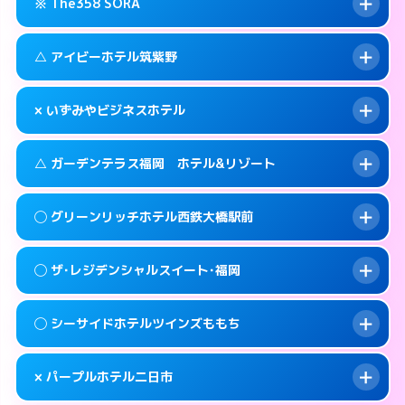
糟屋郡篠栗町大字乙犬985-1
map
※ The358 SORA
交通費:
3,000円
092-605-3301
smartphone
このホテルの詳細ページを見る →
info
案内方法:
女性が直接お部屋まで伺います。
福岡市東区和白丘2-3-1
map
△ アイビーホテル筑紫野
交通費:
3,000円
092-603-2525
smartphone
このホテルの詳細ページを見る →
info
案内方法:
24:00以降はホテルの入り口で待ち
福岡市東区西戸崎18-25
map
× いずみやビジネスホテル
合わせ。
交通費:
3,000円
このホテルの詳細ページを見る →
info
092-665-1616
smartphone
案内方法:
状況により派遣できません。
△ ガーデンテラス福岡 ホテル&リゾート
交通費:
2,000円
福岡市東区香椎照葉6-6-5
map
092-920-2130
smartphone
案内方法:
派遣できません。
筑紫野市湯町1-14-3
map
このホテルの詳細ページを見る →
◯ グリーンリッチホテル西鉄大橋駅前
info
交通費:
3,000円
070-9034-6635
smartphone
このホテルの詳細ページを見る →
info
案内方法:
状況により派遣できません。
福岡市西区姪の浜4-15-9
map
◯ ザ･レジデンシャルスイート･福岡
交通費:
無料
092-881-0067
smartphone
このホテルの詳細ページを見る →
info
案内方法:
女性が直接お部屋まで伺います。
福岡市西区小戸2-3-55
map
◯ シーサイドホテルツインズももち
交通費:
2,000円
092-552-4400
smartphone
このホテルの詳細ページを見る →
info
案内方法:
女性が直接お部屋まで伺います。
福岡市南区大橋1-7-15
map
× パープルホテル二日市
交通費:
2,000円
092-846-8585
smartphone