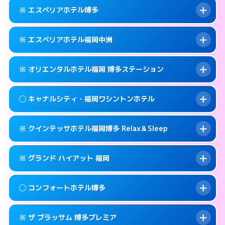
092-452-5489
smartphone
案内方法:
女性が直接お部屋まで伺います。
※ エスペリアホテル博多
交通費:
無料
福岡市博多区博多駅前2-17-11
map
092-581-0300
smartphone
案内方法:
女性が直接お部屋まで伺います。
福岡市博多区竹丘町2-4-12
map
このホテルの詳細ページを見る →
※ エスペリアホテル福岡中洲
info
交通費:
無料
092-433-3900
smartphone
このホテルの詳細ページを見る →
info
案内方法:
カードキーにつきホテルの入り口で
福岡市博多区博多駅南1-9-18
map
※ オリエンタルホテル福岡 博多ステーション
待ち合わせ。
交通費:
無料
このホテルの詳細ページを見る →
info
092-412-7272
smartphone
案内方法:
カードキーにつきホテルの入り口で
◯ キャナルシティ・福岡ワシントンホテル
待ち合わせ。
交通費:
無料
福岡市博多区博多駅前2-11‐4
map
092-271-0077
smartphone
案内方法:
カードキーにつきホテルの入り口で
このホテルの詳細ページを見る →
※ クインテッサホテル福岡博多 Relax＆Sleep
info
待ち合わせ。
交通費:
無料
福岡市博多区須崎町2-1
map
0570-051-153
smartphone
案内方法:
女性が直接お部屋まで伺います。
このホテルの詳細ページを見る →
※ グランド ハイアット 福岡
info
交通費:
無料
福岡市博多区博多駅中央街4-23
map
092-282-8800
smartphone
案内方法:
カードキーにつきホテルの入り口で
福岡市博多区住吉1-2-20
map
このホテルの詳細ページを見る →
◯ コンフォートホテル博多
info
待ち合わせ。
交通費:
無料
このホテルの詳細ページを見る →
info
092-292-6728
smartphone
案内方法:
カードキーにつきホテルの入り口で
※ ザ ブラッサム 博多プレミア
待ち合わせ。