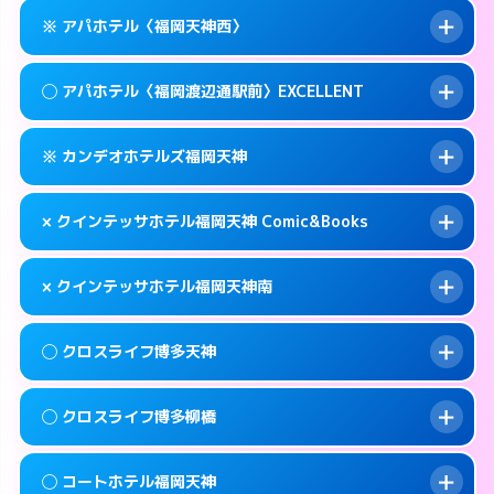
このホテルの詳細ページを見る →
info
案内方法:
女性が直接お部屋まで伺います。
福岡市中央区春吉3-14-36
map
※ アパホテル〈福岡天神西〉
交通費:
無料
0570-005-015
smartphone
このホテルの詳細ページを見る →
info
案内方法:
女性が直接お部屋まで伺います。
福岡市中央区春吉3-4-6
map
◯ アパホテル〈福岡渡辺通駅前〉EXCELLENT
交通費:
無料
092-724-2222
smartphone
このホテルの詳細ページを見る →
info
案内方法:
カードキーにつきホテルの入り口で
福岡市中央区天神3-13-20
map
※ カンデオホテルズ福岡天神
待ち合わせ。
交通費:
無料
このホテルの詳細ページを見る →
info
092-720-6786
smartphone
案内方法:
女性が直接お部屋まで伺います。
× クインテッサホテル福岡天神 Comic&Books
交通費:
無料
福岡市中央区大名1-9-39
map
0570-099-811
smartphone
案内方法:
カードキーにつきホテルの入り口で
福岡市中央区清川1-10-1
map
このホテルの詳細ページを見る →
× クインテッサホテル福岡天神南
info
待ち合わせ。
交通費:
無料
このホテルの詳細ページを見る →
info
092-738-5600
smartphone
案内方法:
派遣できません。
◯ クロスライフ博多天神
交通費:
無料
福岡市中央区渡辺通5-14-5
map
092-401-0883
smartphone
案内方法:
派遣できません。
福岡市中央区天神3-2-10
map
このホテルの詳細ページを見る →
◯ クロスライフ博多柳橋
info
交通費:
無料
092-707-1691
smartphone
このホテルの詳細ページを見る →
info
案内方法:
女性が直接お部屋まで伺います。
福岡市中央区白金1-18-3
map
◯ コートホテル福岡天神