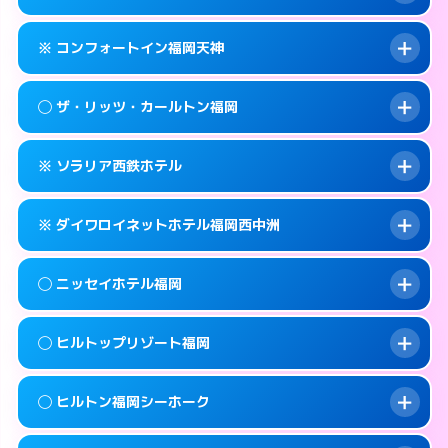
交通費:
無料
092-733-0130
smartphone
このホテルの詳細ページを見る →
info
案内方法:
女性が直接お部屋まで伺います。
福岡市中央区春吉3-26-30
map
※ コンフォートイン福岡天神
交通費:
無料
092-733-3900
smartphone
このホテルの詳細ページを見る →
info
案内方法:
女性が直接お部屋まで伺います。
福岡市中央区春吉1-6-5
map
◯ ザ・リッツ・カールトン福岡
交通費:
無料
092-733-0330
smartphone
このホテルの詳細ページを見る →
info
案内方法:
カードキーにつきホテルの入り口で
福岡市中央区春吉3-21-10
map
※ ソラリア西鉄ホテル
待ち合わせ。
交通費:
無料
このホテルの詳細ページを見る →
info
092-711-2811
smartphone
案内方法:
女性が直接お部屋まで伺います。
※ ダイワロイネットホテル福岡西中洲
交通費:
無料
福岡市中央区天神1-2-1
map
092-401-8888
smartphone
案内方法:
カードキーにつきホテルの入り口で
福岡市中央区大名2-6-50
map
このホテルの詳細ページを見る →
◯ ニッセイホテル福岡
info
待ち合わせ。
交通費:
無料
このホテルの詳細ページを見る →
info
092-761-6500
smartphone
案内方法:
カードキーにつきホテルの入り口で
◯ ヒルトップリゾート福岡
待ち合わせ。
交通費:
無料
福岡市中央区天神2-2-43
map
092-409-3155
smartphone
案内方法:
女性が直接お部屋まで伺います。
このホテルの詳細ページを見る →
◯ ヒルトン福岡シーホーク
info
交通費:
1,000円
福岡市中央区西中洲1-9
map
092-732-0900
smartphone