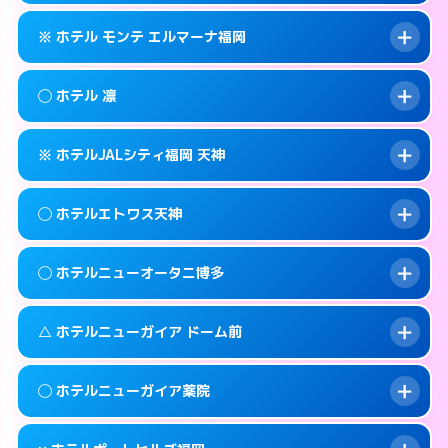
このホテルの詳細ページを見る →
info
092-401-1905
smartphone
案内方法:
状況により派遣できません。
※ ホテル モンテ エルマーナ福岡
交通費:
無料
福岡市中央区天神3-3-14
map
092-406-1331
smartphone
案内方法:
女性が直接お部屋まで伺います。
福岡市中央区西中洲12-18
map
このホテルの詳細ページを見る →
◯ ホテル 凛
info
交通費:
無料
092-771-7717
smartphone
このホテルの詳細ページを見る →
info
案内方法:
カードキーにつきホテルの入り口で
福岡市中央区春吉3-14-27
map
※ ホテルJALシティ福岡 天神
待ち合わせ。
交通費:
無料
このホテルの詳細ページを見る →
info
092-735-7111
smartphone
案内方法:
女性が直接お部屋まで伺います。
◯ ホテルエトワス天神
交通費:
無料
福岡市中央区渡辺通3-4-24
map
092-718-8300
smartphone
案内方法:
カードキーにつきホテルの入り口で
福岡市中央区春吉3-14-14
map
このホテルの詳細ページを見る →
◯ ホテルニューオータニ博多
info
待ち合わせ。
交通費:
無料
このホテルの詳細ページを見る →
info
092-718-7558
smartphone
案内方法:
女性が直接お部屋まで伺います。
△ ホテルニューガイア ドーム前
交通費:
無料
福岡市中央区大名2-12-5
map
092-737-3233
smartphone
案内方法:
女性が直接お部屋まで伺います。
福岡市中央区天神3-5-18
map
このホテルの詳細ページを見る →
◯ ホテルニューガイア薬院
info
交通費:
2,000円
092-714-1111
smartphone
このホテルの詳細ページを見る →
info
案内方法:
状況により派遣できません。
福岡市中央区渡辺通1-1-2