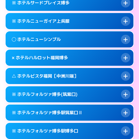
福岡市博多区下川端町3-2
map
※ ホテルサードプレイス博多
交通費:
無料
092-629-8666
smartphone
このホテルの詳細ページを見る →
info
案内方法:
25:00以降はホテルの入り口で待ち
福岡市博多区大井2-10-6
map
※ ホテルニューガイア上呉服
合わせ。
交通費:
無料
このホテルの詳細ページを見る →
info
092-472-1111
smartphone
案内方法:
カードキーにつきホテルの入り口で
◯ ホテルニューシンプル
待ち合わせ。
交通費:
無料
福岡市博多区博多駅中央街5-3
map
092-642-4563
smartphone
案内方法:
カードキーにつきホテルの入り口で
このホテルの詳細ページを見る →
× ホテルハルロット福岡博多
info
待ち合わせ。
交通費:
無料
福岡市博多区堅粕2-2-2
map
092-273-2911
smartphone
案内方法:
女性が直接お部屋まで伺います。
このホテルの詳細ページを見る →
△ ホテルビスタ福岡［中洲川端］
info
交通費:
無料
福岡市博多区上呉服町14-25
map
092-411-4311
smartphone
案内方法:
派遣できません。
福岡市博多区博多駅前1-23-11
map
このホテルの詳細ページを見る →
※ ホテルフォルツァ博多(筑紫口)
info
交通費:
無料
092-475-8533
smartphone
このホテルの詳細ページを見る →
info
案内方法:
状況により派遣できません。
福岡市博多区博多駅東2-9-10
map
※ ホテルフォルツァ博多駅筑紫口Ⅱ
交通費:
無料
092-281-3737
smartphone
このホテルの詳細ページを見る →
info
案内方法:
カードキーにつきホテルの入り口で
福岡市博多区上川端町14-28
map
※ ホテルフォルツァ博多駅博多口
待ち合わせ。
交通費:
無料