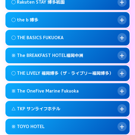
福岡市博多区祇園町6-22
map
このホテルの詳細ページを見る →
◯ Rakuten STAY 博多祇園
info
交通費:
無料
092-473-9898
smartphone
このホテルの詳細ページを見る →
info
案内方法:
状況により派遣できません。
福岡市博多区博多駅前3-3-17
map
◯ the b 博多
交通費:
無料
092-482-1919
smartphone
このホテルの詳細ページを見る →
info
案内方法:
女性が直接お部屋まで伺います。
福岡市博多区博多駅前4-3-20
map
◯ THE BASICS FUKUOKA
交通費:
無料
03-4405-0568
smartphone
このホテルの詳細ページを見る →
info
案内方法:
女性が直接お部屋まで伺います。
福岡市博多区上呉服町12-31
map
※ The BREAKFAST HOTEL福岡中洲
交通費:
無料
092-415-3333
smartphone
このホテルの詳細ページを見る →
info
案内方法:
女性が直接お部屋まで伺います。
福岡市博多区博多駅南1-3-9
map
◯ THE LIVELY 福岡博多（ザ・ライブリー福岡博多）
交通費:
無料
092-412-1234
smartphone
このホテルの詳細ページを見る →
info
案内方法:
カードキーにつきホテルの入り口で
福岡市博多区博多駅東 2-14-1
map
※ The OneFive Marine Fukuoka
待ち合わせ。
交通費:
無料
このホテルの詳細ページを見る →
info
0120-996-941
smartphone
案内方法:
女性が直接お部屋まで伺います。
△ TKP サンライフホテル
交通費:
無料
福岡市博多区中洲3-6-19
map
050-3138-2071
smartphone
案内方法:
カードキーにつきホテルの入り口で
福岡市博多区中洲5-2-18
map
このホテルの詳細ページを見る →
※ TOYO HOTEL
info
待ち合わせ。
交通費:
無料