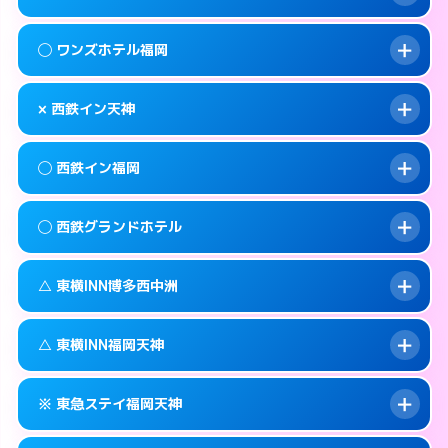
交通費:
無料
092-720-7711
smartphone
このホテルの詳細ページを見る →
info
案内方法:
カードキーにつきホテルの入り口で
福岡市中央区大名1-15-22
map
◯ ワンズホテル福岡
待ち合わせ。
交通費:
無料
このホテルの詳細ページを見る →
info
092-717-2477
smartphone
案内方法:
状況により派遣できません。
× 西鉄イン天神
交通費:
2,000円
福岡市中央区天神2-6-16
map
092-739-2055
smartphone
案内方法:
女性が直接お部屋まで伺います。
福岡市中央区渡辺通4-8-25
map
このホテルの詳細ページを見る →
◯ 西鉄イン福岡
info
交通費:
無料
092-738-5533
smartphone
このホテルの詳細ページを見る →
info
案内方法:
派遣できません。
福岡市中央区今川1-3-3
map
◯ 西鉄グランドホテル
交通費:
無料
092-713-5454
smartphone
このホテルの詳細ページを見る →
info
案内方法:
女性が直接お部屋まで伺います。
福岡市中央区渡辺通4-7-1
map
△ 東横INN博多西中洲
交通費:
無料
092-712-5858
smartphone
このホテルの詳細ページを見る →
info
案内方法:
女性が直接お部屋まで伺います。
福岡市中央区天神1-16-1
map
△ 東横INN福岡天神
交通費:
無料
092-781-0711
smartphone
このホテルの詳細ページを見る →
info
案内方法:
状況により派遣できません。
福岡市中央区大名2-6-60
map
※ 東急ステイ福岡天神
交通費:
無料
092-739-1045
smartphone
このホテルの詳細ページを見る →
info