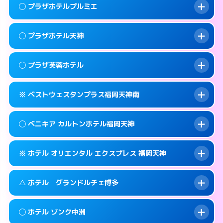
案内方法:
女性が直接お部屋まで伺います。
福岡市中央区赤坂1-15-31
map
このホテルの詳細ページを見る →
◯ プラザホテルプルミエ
info
交通費:
2,000円
092-771-2131
smartphone
このホテルの詳細ページを見る →
info
案内方法:
女性が直接お部屋まで伺います。
福岡市中央区輝国1-1-33
map
◯ プラザホテル天神
交通費:
無料
092-844-8111
smartphone
このホテルの詳細ページを見る →
info
案内方法:
女性が直接お部屋まで伺います。
福岡市中央区地行浜2-2-3
map
◯ プラザ芙蓉ホテル
交通費:
無料
0570-076-633
smartphone
このホテルの詳細ページを見る →
info
案内方法:
女性が直接お部屋まで伺います。
福岡市中央区大名1-14-13
map
※ ベストウェスタンプラス福岡天神南
交通費:
無料
0570-056-633
smartphone
このホテルの詳細ページを見る →
info
案内方法:
女性が直接お部屋まで伺います。
福岡市中央区大名1-9-63
map
◯ ベニキア カルトンホテル福岡天神
交通費:
無料
092-761-9633
smartphone
このホテルの詳細ページを見る →
info
案内方法:
カードキーにつきホテルの入り口で
福岡市中央区渡辺通2-3-28
map
※ ホテル オリエンタル エクスプレス 福岡天神
待ち合わせ。
交通費:
無料
このホテルの詳細ページを見る →
info
092-718-7700
smartphone
案内方法:
女性が直接お部屋まで伺います。
△ ホテル グランドルチェ博多
交通費:
無料
福岡市中央区春吉3-13-19
map
092-522-4980
smartphone
案内方法:
カードキーにつきホテルの入り口で
福岡市中央区清川1-14-15
map
このホテルの詳細ページを見る →
◯ ホテル ゾンク中洲
info
待ち合わせ。
交通費:
無料