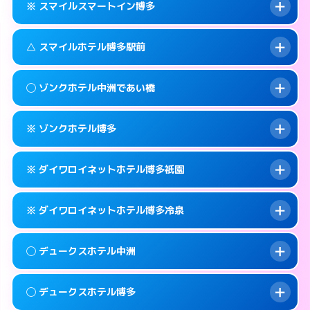
福岡市博多区上呉服町11-32
map
※ スマイルスマートイン博多
合わせ。
交通費:
無料
このホテルの詳細ページを見る →
info
092-451-9000
smartphone
案内方法:
女性が直接お部屋まで伺います。
△ スマイルホテル博多駅前
交通費:
無料
福岡市博多区博多駅南2-1-32
map
092-262-4400
smartphone
案内方法:
入り口の暗証番号をお尋ねします。
福岡市博多区祇園町4-73
map
このホテルの詳細ページを見る →
◯ ゾンクホテル中洲であい橋
info
交通費:
無料
092-262-6678
smartphone
このホテルの詳細ページを見る →
info
案内方法:
状況により派遣できません。
福岡市博多区神屋町3-5
map
※ ゾンクホテル博多
交通費:
無料
092-431-1500
smartphone
このホテルの詳細ページを見る →
info
案内方法:
女性が直接お部屋まで伺います。
福岡市博多区博多駅前3-8-18
map
※ ダイワロイネットホテル博多祇園
交通費:
無料
050-1807-3131
smartphone
このホテルの詳細ページを見る →
info
案内方法:
カードキーにつきホテルの入り口で
福岡市博多区中洲4-5-6
map
※ ダイワロイネットホテル博多冷泉
待ち合わせ。
交通費:
無料
このホテルの詳細ページを見る →
info
092-441-2905
smartphone
案内方法:
カードキーにつきホテルの入り口で
◯ デュークスホテル中洲
待ち合わせ。
交通費:
無料
福岡市博多区博多駅南1-15-1
map
092-281-3600
smartphone
案内方法:
カードキーにつきホテルの入り口で
このホテルの詳細ページを見る →
◯ デュークスホテル博多
info
待ち合わせ。
交通費:
無料
福岡市博多区祇園町1-24
map