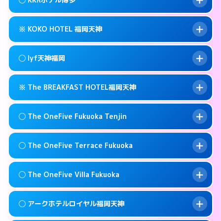
交通費:
無料
0570-009-915
smartphone
このホテルの詳細ページを見る →
info
案内方法:
女性が直接お部屋まで伺います。
福岡市中央区春吉3-13-1
map
※ KOKO HOTEL 福岡天神
交通費:
無料
092-771-6221
smartphone
このホテルの詳細ページを見る →
info
案内方法:
女性が直接お部屋まで伺います。
福岡市中央区春吉2-16-19
map
◯ lyf天神福岡
交通費:
無料
092-521-1361
smartphone
このホテルの詳細ページを見る →
info
案内方法:
カードキーにつきホテルの入り口で
福岡市中央区薬院4-21-1
map
※ The BREAKFAST HOTEL福岡天神
待ち合わせ。
交通費:
無料
このホテルの詳細ページを見る →
info
092-714-5445
smartphone
案内方法:
女性が直接お部屋まで伺います。
◯ The OneFive Fukuoka Tenjin
交通費:
無料
福岡市中央区今泉1-22-14
map
092-753-8695
smartphone
案内方法:
カードキーにつきホテルの入り口で
福岡市中央区今泉1-2-13
map
このホテルの詳細ページを見る →
◯ The OneFive Terrace Fukuoka
info
待ち合わせ。
交通費:
無料
このホテルの詳細ページを見る →
info
0120-996-941
smartphone
案内方法:
女性が直接お部屋まで伺います。
◯ The OneFive Villa Fukuoka
交通費:
無料
福岡市中央区春吉3-23-32
map
0570-003-515
smartphone
案内方法:
女性が直接お部屋まで伺います。
福岡市中央区大名2-8-12
map
このホテルの詳細ページを見る →
◯ アークホテルロイヤル福岡天神
info
交通費:
無料
0570-075-015
smartphone