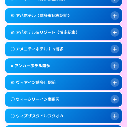
待ち合わせ。
交通費:
無料
このホテルの詳細ページを見る →
info
0570-056-311
smartphone
案内方法:
カードキーにつきホテルの入り口で
※ アパホテル〈博多東比恵駅前〉
待ち合わせ。
交通費:
無料
福岡市博多区博多駅東1-14-1
map
0570-056-311
smartphone
案内方法:
カードキーにつきホテルの入り口で
このホテルの詳細ページを見る →
※ アパホテル＆リゾート〈博多駅東〉
info
待ち合わせ。
交通費:
無料
福岡市博多区博多駅東1-11-11
map
0570-097-011
smartphone
案内方法:
カードキーにつきホテルの入り口で
このホテルの詳細ページを見る →
◯ アメニティホテルｉｎ博多
info
待ち合わせ。
交通費:
無料
福岡市博多区祇園町1-1
map
092-433-6675
smartphone
案内方法:
カードキーにつきホテルの入り口で
このホテルの詳細ページを見る →
× アンカーホテル博多
info
待ち合わせ。
交通費:
無料
福岡市博多区東比恵2-16-13
map
0570-009-011
smartphone
案内方法:
女性が直接お部屋まで伺います。
このホテルの詳細ページを見る →
※ ヴィアイン博多口駅前
info
交通費:
無料
福岡市博多区博多駅東1-18-1
map
092-282-0041
smartphone
案内方法:
派遣できません。
福岡市博多区上川端町14-25
map
このホテルの詳細ページを見る →
◯ ウィークリーイン南福岡
info
交通費:
無料
092-432-1211
smartphone
このホテルの詳細ページを見る →
info
案内方法:
カードキーにつきホテルの入り口で
福岡市博多区博多駅南1-4-6
map
◯ ウィズザスタイルフクオカ
待ち合わせ。
交通費:
2,000円
このホテルの詳細ページを見る →
info