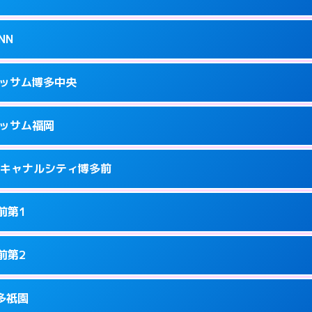
34
ページを見る →
接お部屋まで伺います。
駅南2-13-1
NN
1
ページを見る →
ーにつきホテルの入り口で待ち合わせ。
隈3-14-25
ラッサム博多中央
5
ページを見る →
接お部屋まで伺います。
3-12-1号
ラッサム福岡
8
ページを見る →
ーにつきホテルの入り口で待ち合わせ。
洲中島町4-14
ness キャナルシティ博多前
9
ページを見る →
ーにつきホテルの入り口で待ち合わせ。
駅前2-2-11
前第1
7
ページを見る →
接お部屋まで伺います。
駅東2-2-4
前第2
1
ページを見る →
り派遣できません。
園町6-22
博多祇園
8