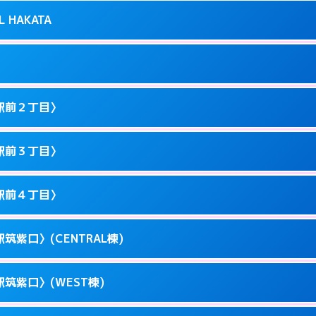
り派遣できません。
良屋町10-21
L HAKATA
2
ページを見る →
0以降はホテルの入り口で待ち合わせ。
駅東1-12-3
1
ページを見る →
ません。
駅東1-9-36
駅前２丁目〉
3
ページを見る →
ーにつきホテルの入り口で待ち合わせ。
川端町10-1
駅前３丁目〉
0
ページを見る →
ーにつきホテルの入り口で待ち合わせ。
駅前3-11-20
駅前４丁目〉
1
ページを見る →
ーにつきホテルの入り口で待ち合わせ。
駅前2-11-12
筑紫口〉(CENTRAL棟)
1
ページを見る →
接お部屋まで伺います。
駅前3-11-6
筑紫口〉(WEST棟)
1
ページを見る →
ーにつきホテルの入り口で待ち合わせ。