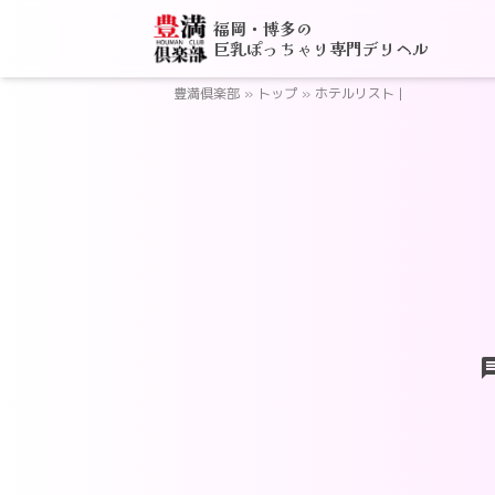
福岡・博多の
巨乳ぽっちゃり専門デリヘル
豊満倶楽部
»
トップ
»
ホテルリスト |
ch