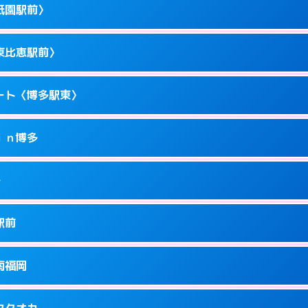
駅前4-10－15
祇園駅前〉
1
ページを見る →
ーにつきホテルの入り口で待ち合わせ。
駅東1-14-1
東比恵駅前〉
1
ページを見る →
ーにつきホテルの入り口で待ち合わせ。
駅東1-11-11
ート〈博多駅東〉
1
ページを見る →
ーにつきホテルの入り口で待ち合わせ。
園町1-1
ｉｎ博多
5
ページを見る →
ーにつきホテルの入り口で待ち合わせ。
恵2-16-13
多
1
ページを見る →
接お部屋まで伺います。
駅東1-18-1
駅前
1
ページを見る →
ません。
川端町14-25
南福岡
1
ページを見る →
ーにつきホテルの入り口で待ち合わせ。
駅南1-4-6
フクオカ