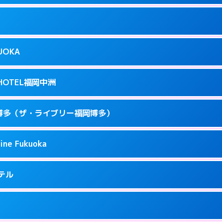
ページを見る →
り派遣できません。
駅前3-3-17
9
ページを見る →
接お部屋まで伺います。
駅前4-3-20
KUOKA
8
ページを見る →
接お部屋まで伺います。
呉服町12-31
T HOTEL福岡中洲
3
ページを見る →
接お部屋まで伺います。
駅南1-3-9
 福岡博多（ザ・ライブリー福岡博多）
4
ページを見る →
ーにつきホテルの入り口で待ち合わせ。
駅東 2-14-1
ine Fukuoka
1
ページを見る →
接お部屋まで伺います。
3-6-19
ホテル
71
ページを見る →
ーにつきホテルの入り口で待ち合わせ。
5-2-18
9
ページを見る →