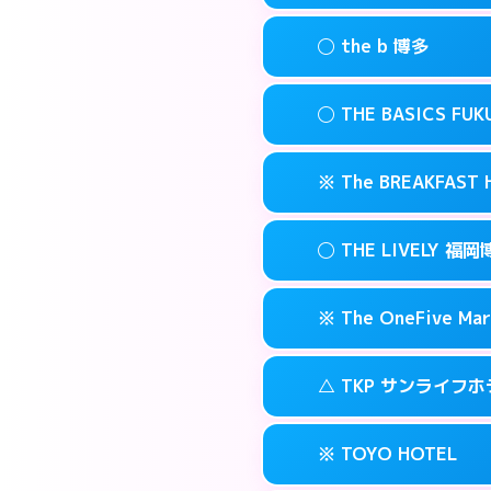
このホテルの詳細
info
案内方法:
状況によ
福岡市博多区博多
map
◯ the b 博多
交通費:
無料
092-482-191
smartphone
このホテルの詳細
info
案内方法:
女性が直
福岡市博多区博多
map
◯ THE BASICS FU
交通費:
無料
03-4405-056
smartphone
このホテルの詳細
info
案内方法:
女性が直
福岡市博多区上
map
※ The BREAKFAS
交通費:
無料
092-415-333
smartphone
このホテルの詳細
info
案内方法:
女性が直
福岡市博多区博多
map
◯ THE LIVELY
交通費:
無料
092-412-123
smartphone
このホテルの詳細
info
案内方法:
カードキ
福岡市博多区博多
map
※ The OneFive Mar
交通費:
無料
0120-996-94
smartphone
このホテルの詳細
info
案内方法:
女性が直
福岡市博多区中洲
map
△ TKP サンライフ
交通費:
無料
050-3138-20
smartphone
このホテルの詳細
info
案内方法:
カードキ
福岡市博多区中洲
map
※ TOYO HOTEL
交通費:
無料
0570-007-77
smartphone
このホテルの詳細
info