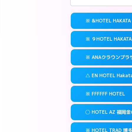
※ &HOTEL HAKATA
※ ９HOTEL HAKATA
交通費:
無料
案内方法:
カードキ
※ ANAクラウンプ
交通費:
無料
092-282-222
smartphone
案内方法:
カードキ
福岡市博多区冷
map
△ EN HOTEL Hakat
交通費:
無料
092-263-501
smartphone
このホテルの詳細
info
案内方法:
カードキ
福岡市博多区冷
map
※ FFFFFF HOTEL
交通費:
無料
092-471-711
smartphone
このホテルの詳細
info
案内方法:
状況によ
福岡市博多区博多
map
◯ HOTEL AZ 福岡
交通費:
無料
092-461-050
smartphone
このホテルの詳細
info
案内方法:
カードキ
福岡市博多区博多
map
※ HOTEL TRAD 博