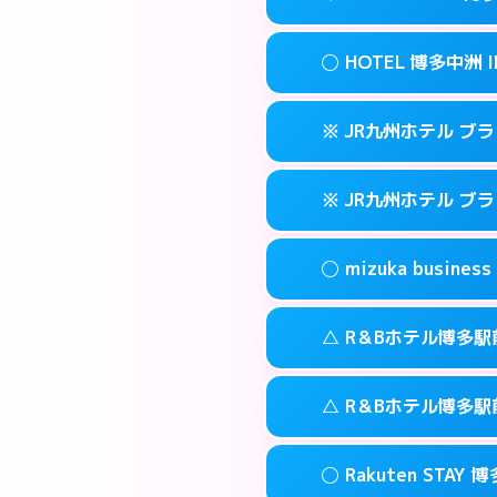
交通費:
3,000円
090-3073-12
smartphone
このホテルの詳細
info
案内方法:
女性が直
福岡市博多区博多
map
◯ HOTEL 博多中洲 I
交通費:
無料
092-513-330
smartphone
このホテルの詳細
info
案内方法:
カードキ
福岡市博多区金の
map
※ JR九州ホテル ブ
交通費:
無料
092-710-767
smartphone
このホテルの詳細
info
案内方法:
女性が直
福岡市博多区住吉
map
※ JR九州ホテル ブ
交通費:
無料
092-291-008
smartphone
このホテルの詳細
info
案内方法:
カードキ
福岡市博多区中
map
◯ mizuka busi
交通費:
無料
092-477-873
smartphone
このホテルの詳細
info
案内方法:
カードキ
福岡市博多区博多
map
△ R＆Bホテル博多駅
交通費:
無料
092-413-878
smartphone
このホテルの詳細
info
案内方法:
女性が直
福岡市博多区博多
map
△ R＆Bホテル博多駅
交通費:
無料
03-4531-968
smartphone
このホテルの詳細
info
案内方法:
状況によ
福岡市博多区祇
map
◯ Rakuten STAY 
交通費:
無料
092-473-989
smartphone