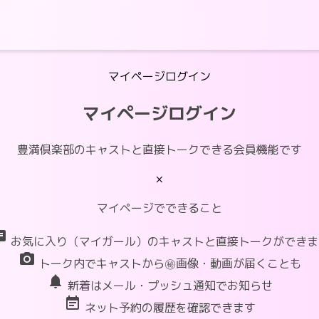
マイページログイン
マイページログイン
豊満倶楽部のキャストと直接トークできる会員機能です
×
マイページでできること
at
お気に入り（マイガール）のキャストと直接トークができま
photo_camera
トーク内でキャストから㊙画像・動画が届くことも
notifications
新着はメール・プッシュ通知でお知らせ
event_note
ネット予約の履歴を確認できます