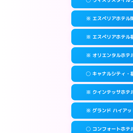
交通費:
2,000円
092-452-548
smartphone
このホテルの詳細
info
案内方法:
女性が直
福岡市博多区博多
map
※ エスペリアホテル
交通費:
無料
092-581-030
smartphone
このホテルの詳細
info
案内方法:
女性が直
福岡市博多区竹丘
map
※ エスペリアホテル
交通費:
無料
092-433-390
smartphone
このホテルの詳細
info
案内方法:
カードキ
福岡市博多区博多
map
※ オリエンタルホテ
交通費:
無料
092-412-727
smartphone
このホテルの詳細
info
案内方法:
カードキ
福岡市博多区博多
map
◯ キャナルシティ・
交通費:
無料
092-271-007
smartphone
このホテルの詳細
info
案内方法:
カードキ
福岡市博多区須
map
※ クインテッサホテル福
交通費:
無料
0570-051-15
smartphone
このホテルの詳細
info
案内方法:
女性が直
福岡市博多区博
map
※ グランド ハイアッ
交通費:
無料
092-282-880
smartphone
このホテルの詳細
info
案内方法:
カードキ
福岡市博多区住吉
map
◯ コンフォートホテ