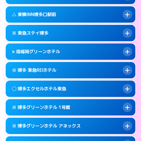
交通費:
無料
福岡市博多区博多駅東2-1-1
map
092-437-1045
smartphone
案内方法:
状況により派遣できません。
福岡市博多区博多駅前1-16-6
map
このホテルの詳細ページを見る →
△ 東横INN博多口駅前
info
交通費:
無料
092-281-1045
smartphone
このホテルの詳細ページを見る →
info
案内方法:
状況により派遣できません。
福岡市博多区祇園町1-38
map
※ 東急ステイ博多
交通費:
無料
092-475-1045
smartphone
このホテルの詳細ページを見る →
info
案内方法:
状況により派遣できません。
福岡市博多区博多駅南2-10-23
map
× 南福岡グリーンホテル
交通費:
無料
092-451-1045
smartphone
このホテルの詳細ページを見る →
info
案内方法:
カードキーにつきホテルの入り口で
福岡市博多区博多駅前1-15-5
map
※ 博多 東急REIホテル
待ち合わせ。
交通費:
2,000円
このホテルの詳細ページを見る →
info
092-431-1091
smartphone
案内方法:
派遣できません。
◯ 博多エクセルホテル東急
交通費:
無料
福岡市博多区博多駅南1-11-11
map
092-593-0007
smartphone
案内方法:
カードキーにつきホテルの入り口で
福岡市博多区寿町3-5-13
map
このホテルの詳細ページを見る →
※ 博多グリーンホテル 1号館
info
待ち合わせ。
交通費:
無料
このホテルの詳細ページを見る →
info
092-451-0109
smartphone
案内方法:
女性が直接お部屋まで伺います。
※ 博多グリーンホテル アネックス
交通費:
無料
福岡市博多区博多駅前1-2-23
map
092-262-0109
smartphone
案内方法:
カードキーにつきホテルの入り口で