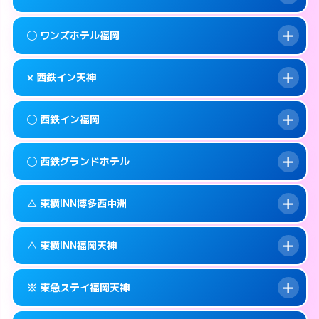
交通費:
無料
092-720-7711
smartphone
このホテルの詳細ページを見る →
info
案内方法:
カードキーにつきホテルの入り口で
福岡市中央区大名1-15-22
map
◯ ワンズホテル福岡
待ち合わせ。
交通費:
無料
このホテルの詳細ページを見る →
info
092-717-2477
smartphone
案内方法:
状況により派遣できません。
× 西鉄イン天神
交通費:
2,000円
福岡市中央区天神2-6-16
map
092-739-2055
smartphone
案内方法:
女性が直接お部屋まで伺います。
福岡市中央区渡辺通4-8-25
map
このホテルの詳細ページを見る →
◯ 西鉄イン福岡
info
交通費:
無料
092-738-5533
smartphone
このホテルの詳細ページを見る →
info
案内方法:
派遣できません。
福岡市中央区今川1-3-3
map
◯ 西鉄グランドホテル
交通費:
無料
092-713-5454
smartphone
このホテルの詳細ページを見る →
info
案内方法:
女性が直接お部屋まで伺います。
福岡市中央区渡辺通4-7-1
map
△ 東横INN博多西中洲
交通費:
無料
092-712-5858
smartphone
このホテルの詳細ページを見る →
info
案内方法:
女性が直接お部屋まで伺います。
福岡市中央区天神1-16-1
map
△ 東横INN福岡天神
交通費:
無料
092-781-0711
smartphone
このホテルの詳細ページを見る →
info
案内方法:
状況により派遣できません。
福岡市中央区大名2-6-60
map
※ 東急ステイ福岡天神
交通費:
無料
092-739-1045
smartphone
このホテルの詳細ページを見る →
info