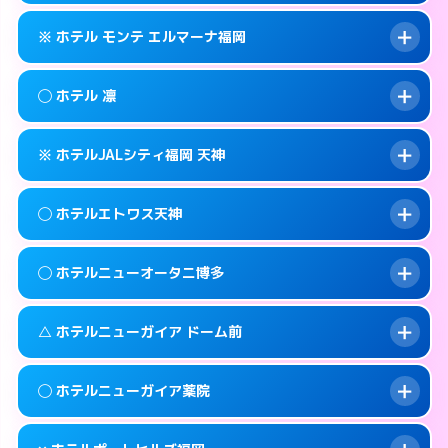
このホテルの詳細ページを見る →
info
092-401-1905
smartphone
案内方法:
状況により派遣できません。
※ ホテル モンテ エルマーナ福岡
交通費:
無料
福岡市中央区天神3-3-14
map
092-406-1331
smartphone
案内方法:
女性が直接お部屋まで伺います。
福岡市中央区西中洲12-18
map
このホテルの詳細ページを見る →
◯ ホテル 凛
info
交通費:
無料
092-771-7717
smartphone
このホテルの詳細ページを見る →
info
案内方法:
カードキーにつきホテルの入り口で
福岡市中央区春吉3-14-27
map
※ ホテルJALシティ福岡 天神
待ち合わせ。
交通費:
無料
このホテルの詳細ページを見る →
info
092-735-7111
smartphone
案内方法:
女性が直接お部屋まで伺います。
◯ ホテルエトワス天神
交通費:
無料
福岡市中央区渡辺通3-4-24
map
092-718-8300
smartphone
案内方法:
カードキーにつきホテルの入り口で
福岡市中央区春吉3-14-14
map
このホテルの詳細ページを見る →
◯ ホテルニューオータニ博多
info
待ち合わせ。
交通費:
無料
このホテルの詳細ページを見る →
info
092-718-7558
smartphone
案内方法:
女性が直接お部屋まで伺います。
△ ホテルニューガイア ドーム前
交通費:
無料
福岡市中央区大名2-12-5
map
092-737-3233
smartphone
案内方法:
女性が直接お部屋まで伺います。
福岡市中央区天神3-5-18
map
このホテルの詳細ページを見る →
◯ ホテルニューガイア薬院
info
交通費:
2,000円
092-714-1111
smartphone
このホテルの詳細ページを見る →
info
案内方法:
状況により派遣できません。
福岡市中央区渡辺通1-1-2