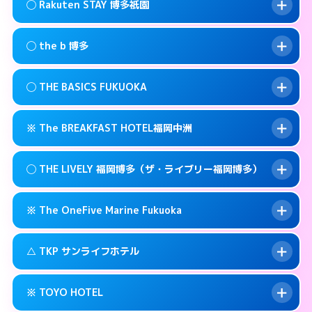
福岡市博多区祇園町6-22
map
このホテルの詳細ページを見る →
◯ Rakuten STAY 博多祇園
info
交通費:
無料
092-473-9898
smartphone
このホテルの詳細ページを見る →
info
案内方法:
状況により派遣できません。
福岡市博多区博多駅前3-3-17
map
◯ the b 博多
交通費:
無料
092-482-1919
smartphone
このホテルの詳細ページを見る →
info
案内方法:
女性が直接お部屋まで伺います。
福岡市博多区博多駅前4-3-20
map
◯ THE BASICS FUKUOKA
交通費:
無料
03-4405-0568
smartphone
このホテルの詳細ページを見る →
info
案内方法:
女性が直接お部屋まで伺います。
福岡市博多区上呉服町12-31
map
※ The BREAKFAST HOTEL福岡中洲
交通費:
無料
092-415-3333
smartphone
このホテルの詳細ページを見る →
info
案内方法:
女性が直接お部屋まで伺います。
福岡市博多区博多駅南1-3-9
map
◯ THE LIVELY 福岡博多（ザ・ライブリー福岡博多）
交通費:
無料
092-412-1234
smartphone
このホテルの詳細ページを見る →
info
案内方法:
カードキーにつきホテルの入り口で
福岡市博多区博多駅東 2-14-1
map
※ The OneFive Marine Fukuoka
待ち合わせ。
交通費:
無料
このホテルの詳細ページを見る →
info
0120-996-941
smartphone
案内方法:
女性が直接お部屋まで伺います。
△ TKP サンライフホテル
交通費:
無料
福岡市博多区中洲3-6-19
map
050-3138-2071
smartphone
案内方法:
カードキーにつきホテルの入り口で
福岡市博多区中洲5-2-18
map
このホテルの詳細ページを見る →
※ TOYO HOTEL
info
待ち合わせ。
交通費:
無料