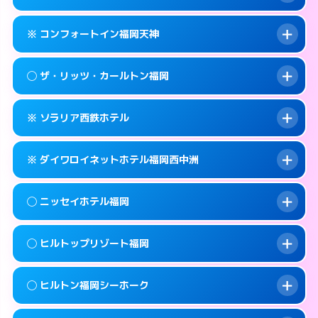
交通費:
無料
092-733-0130
smartphone
このホテルの詳細ページを見る →
info
案内方法:
女性が直接お部屋まで伺います。
福岡市中央区春吉3-26-30
map
※ コンフォートイン福岡天神
交通費:
無料
092-733-3900
smartphone
このホテルの詳細ページを見る →
info
案内方法:
女性が直接お部屋まで伺います。
福岡市中央区春吉1-6-5
map
◯ ザ・リッツ・カールトン福岡
交通費:
無料
092-733-0330
smartphone
このホテルの詳細ページを見る →
info
案内方法:
カードキーにつきホテルの入り口で
福岡市中央区春吉3-21-10
map
※ ソラリア西鉄ホテル
待ち合わせ。
交通費:
無料
このホテルの詳細ページを見る →
info
092-711-2811
smartphone
案内方法:
女性が直接お部屋まで伺います。
※ ダイワロイネットホテル福岡西中洲
交通費:
無料
福岡市中央区天神1-2-1
map
092-401-8888
smartphone
案内方法:
カードキーにつきホテルの入り口で
福岡市中央区大名2-6-50
map
このホテルの詳細ページを見る →
◯ ニッセイホテル福岡
info
待ち合わせ。
交通費:
無料
このホテルの詳細ページを見る →
info
092-761-6500
smartphone
案内方法:
カードキーにつきホテルの入り口で
◯ ヒルトップリゾート福岡
待ち合わせ。
交通費:
無料
福岡市中央区天神2-2-43
map
092-409-3155
smartphone
案内方法:
女性が直接お部屋まで伺います。
このホテルの詳細ページを見る →
◯ ヒルトン福岡シーホーク
info
交通費:
1,000円
福岡市中央区西中洲1-9
map
092-732-0900
smartphone