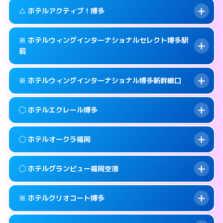
092-483-7711
smartphone
案内方法:
カードキーにつきホテルの入り口で
このホテルの詳細ページを見る →
△ ホテルアクティブ！博多
info
待ち合わせ。
交通費:
無料
福岡市博多区博多駅東 1-1-29
map
092-283-7060
smartphone
案内方法:
女性が直接お部屋まで伺います。
このホテルの詳細ページを見る →
※ ホテルウィングインターナショナルセレクト博多駅
info
交通費:
無料
福岡市博多区冷泉町8-24
map
前
092-452-4123
smartphone
案内方法:
状況により派遣できません。
福岡市博多区博多駅南2-2-5
map
このホテルの詳細ページを見る →
info
※ ホテルウィングインターナショナル博多新幹線口
092-452-0001
smartphone
このホテルの詳細ページを見る →
info
交通費:
無料
福岡市博多区博多駅前3-20-16
map
案内方法:
カードキーにつきホテルの入り口で
◯ ホテルエクレール博多
待ち合わせ。
このホテルの詳細ページを見る →
info
交通費:
無料
092-476-9111
smartphone
案内方法:
カードキーにつきホテルの入り口で
◯ ホテルオークラ福岡
待ち合わせ。
交通費:
無料
福岡市博多区博多駅前3-22-19
map
092-431-0111
smartphone
案内方法:
女性が直接お部屋まで伺います。
このホテルの詳細ページを見る →
◯ ホテルグランビュー福岡空港
info
交通費:
無料
福岡市博多区博多駅東1-17-17
map
092-283-2000
smartphone
案内方法:
女性が直接お部屋まで伺います。
福岡市博多区須崎町1-1
map
このホテルの詳細ページを見る →
※ ホテルクリオコート博多
info
交通費:
無料
092-262-1111
smartphone
このホテルの詳細ページを見る →
info
案内方法:
女性が直接お部屋まで伺います。