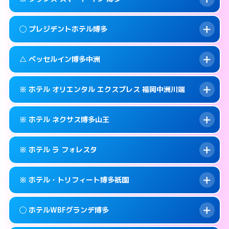
交通費:
2,000円
福岡市博多区博多駅前2-11-27
map
092-431-0737
smartphone
案内方法:
派遣できません。
福岡市博多区博多駅前2-16-3
map
このホテルの詳細ページを見る →
◯ プレジデントホテル博多
info
交通費:
無料
092-575-0001
smartphone
このホテルの詳細ページを見る →
info
案内方法:
カードキーにつきホテルの入り口で
福岡市博多区銀天町1-5-15
map
△ ベッセルイン博多中洲
待ち合わせ。
交通費:
無料
このホテルの詳細ページを見る →
info
050-3117-8027
smartphone
案内方法:
女性が直接お部屋まで伺います。
※ ホテル オリエンタル エクスプレス 福岡中洲川端
交通費:
無料
福岡市博多区博多駅前3-21-4
map
092-441-8811
smartphone
案内方法:
状況により派遣できません。
福岡市博多区博多駅前1-23-5
map
このホテルの詳細ページを見る →
※ ホテル ネクサス博多山王
info
交通費:
無料
092-271-4055
smartphone
このホテルの詳細ページを見る →
info
案内方法:
カードキーにつきホテルの入り口で
福岡市博多区中洲5-1-12
map
※ ホテル ラ フォレスタ
待ち合わせ。
交通費:
無料
このホテルの詳細ページを見る →
info
092-402-2725
smartphone
案内方法:
カードキーにつきホテルの入り口で
※ ホテル・トリフィート博多祇園
待ち合わせ。
交通費:
無料
福岡市博多区店屋町6-26
map
092-419-2020
smartphone
案内方法:
24:00以降はホテルの入り口で待ち
このホテルの詳細ページを見る →
◯ ホテルWBFグランデ博多
info
合わせ。
交通費:
無料
福岡市博多区山王1-16−21
map