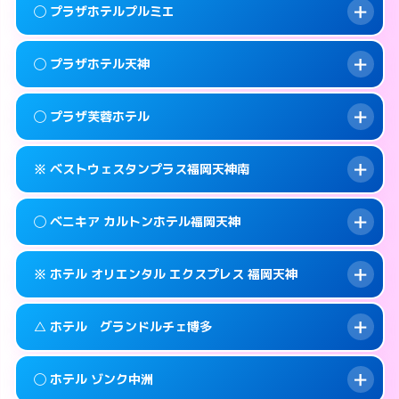
案内方法:
女性が直接お部屋まで伺います。
福岡市中央区赤坂1-15-31
map
このホテルの詳細ページを見る →
◯ プラザホテルプルミエ
info
交通費:
2,000円
092-771-2131
smartphone
このホテルの詳細ページを見る →
info
案内方法:
女性が直接お部屋まで伺います。
福岡市中央区輝国1-1-33
map
◯ プラザホテル天神
交通費:
無料
092-844-8111
smartphone
このホテルの詳細ページを見る →
info
案内方法:
女性が直接お部屋まで伺います。
福岡市中央区地行浜2-2-3
map
◯ プラザ芙蓉ホテル
交通費:
無料
0570-076-633
smartphone
このホテルの詳細ページを見る →
info
案内方法:
女性が直接お部屋まで伺います。
福岡市中央区大名1-14-13
map
※ ベストウェスタンプラス福岡天神南
交通費:
無料
0570-056-633
smartphone
このホテルの詳細ページを見る →
info
案内方法:
女性が直接お部屋まで伺います。
福岡市中央区大名1-9-63
map
◯ ベニキア カルトンホテル福岡天神
交通費:
無料
092-761-9633
smartphone
このホテルの詳細ページを見る →
info
案内方法:
カードキーにつきホテルの入り口で
福岡市中央区渡辺通2-3-28
map
※ ホテル オリエンタル エクスプレス 福岡天神
待ち合わせ。
交通費:
無料
このホテルの詳細ページを見る →
info
092-718-7700
smartphone
案内方法:
女性が直接お部屋まで伺います。
△ ホテル グランドルチェ博多
交通費:
無料
福岡市中央区春吉3-13-19
map
092-522-4980
smartphone
案内方法:
カードキーにつきホテルの入り口で
福岡市中央区清川1-14-15
map
このホテルの詳細ページを見る →
◯ ホテル ゾンク中洲
info
待ち合わせ。
交通費:
無料