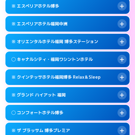
092-452-5489
smartphone
案内方法:
女性が直接お部屋まで伺います。
※ エスペリアホテル博多
交通費:
無料
福岡市博多区博多駅前2-17-11
map
092-581-0300
smartphone
案内方法:
女性が直接お部屋まで伺います。
福岡市博多区竹丘町2-4-12
map
このホテルの詳細ページを見る →
※ エスペリアホテル福岡中洲
info
交通費:
無料
092-433-3900
smartphone
このホテルの詳細ページを見る →
info
案内方法:
カードキーにつきホテルの入り口で
福岡市博多区博多駅南1-9-18
map
※ オリエンタルホテル福岡 博多ステーション
待ち合わせ。
交通費:
無料
このホテルの詳細ページを見る →
info
092-412-7272
smartphone
案内方法:
カードキーにつきホテルの入り口で
◯ キャナルシティ・福岡ワシントンホテル
待ち合わせ。
交通費:
無料
福岡市博多区博多駅前2-11‐4
map
092-271-0077
smartphone
案内方法:
カードキーにつきホテルの入り口で
このホテルの詳細ページを見る →
※ クインテッサホテル福岡博多 Relax＆Sleep
info
待ち合わせ。
交通費:
無料
福岡市博多区須崎町2-1
map
0570-051-153
smartphone
案内方法:
女性が直接お部屋まで伺います。
このホテルの詳細ページを見る →
※ グランド ハイアット 福岡
info
交通費:
無料
福岡市博多区博多駅中央街4-23
map
092-282-8800
smartphone
案内方法:
カードキーにつきホテルの入り口で
福岡市博多区住吉1-2-20
map
このホテルの詳細ページを見る →
◯ コンフォートホテル博多
info
待ち合わせ。
交通費:
無料
このホテルの詳細ページを見る →
info
092-292-6728
smartphone
案内方法:
カードキーにつきホテルの入り口で
※ ザ ブラッサム 博多プレミア
待ち合わせ。