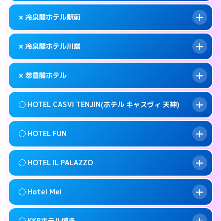
このホテルの詳細ページを見る →
info
092-483-5111
smartphone
案内方法:
女性が直接お部屋まで伺います。
× 冷泉閣ホテル駅前
交通費:
無料
福岡市博多区博多駅前4-9-2
map
092-272-1123
smartphone
案内方法:
カードキーにつきホテルの入り口で
福岡市博多区築港本町2-1
map
このホテルの詳細ページを見る →
× 冷泉閣ホテル川端
info
待ち合わせ。
交通費:
無料
このホテルの詳細ページを見る →
info
050- 5576- 8380
smartphone
案内方法:
派遣できません。
× 萃豊閣ホテル
交通費:
無料
福岡市博多区中洲5-4-19
map
092-441-8601
smartphone
案内方法:
派遣できません。
福岡市博多区博多駅前1-28-3
map
このホテルの詳細ページを見る →
◯ HOTEL CASVI TENJIN(ホテル キャスヴィ 天神)
info
交通費:
2,000円
092-281-1811
smartphone
このホテルの詳細ページを見る →
info
案内方法:
派遣できません。
福岡市博多区上川端町8-21
map
◯ HOTEL FUN
交通費:
無料
092-587-7771
smartphone
このホテルの詳細ページを見る →
info
案内方法:
女性が直接お部屋まで伺います。
福岡市博多区寿町3-5-25
map
◯ HOTEL IL PALAZZO
交通費:
無料
092-751-5811
smartphone
このホテルの詳細ページを見る →
info
案内方法:
女性が直接お部屋まで伺います。
福岡市中央区渡辺通5-20-6
map
◯ Hotel Mei
交通費:
無料
092-791-7779
smartphone
このホテルの詳細ページを見る →
info
案内方法:
女性が直接お部屋まで伺います。
福岡市中央区今泉1-9-2
map
◯ KKRホテル博多