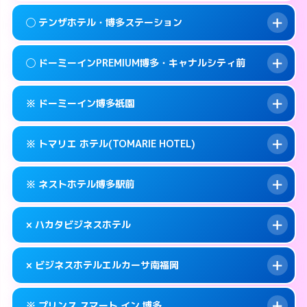
092-409-4755
smartphone
案内方法:
女性が直接お部屋まで伺います。
このホテルの詳細ページを見る →
◯ テンザホテル・博多ステーション
info
交通費:
無料
福岡市博多区冷泉町2-7
map
092-283-2800
smartphone
案内方法:
女性が直接お部屋まで伺います。
福岡市博多区中洲中島町1-1
map
このホテルの詳細ページを見る →
◯ ドーミーインPREMIUM博多・キャナルシティ前
info
交通費:
無料
092-472-1800
smartphone
このホテルの詳細ページを見る →
info
案内方法:
女性が直接お部屋まで伺います。
福岡市博多区博多駅前2-3-9
map
※ ドーミーイン博多祇園
交通費:
無料
092-472-0211
smartphone
このホテルの詳細ページを見る →
info
案内方法:
女性が直接お部屋まで伺います。
福岡市博多区博多駅東2-5-33
map
※ トマリエ ホテル(TOMARIE HOTEL)
交通費:
無料
092-272-5489
smartphone
このホテルの詳細ページを見る →
info
案内方法:
カードキーにつきホテルの入り口で
福岡市博多区祇園町9-1
map
※ ネストホテル博多駅前
待ち合わせ。
交通費:
無料
このホテルの詳細ページを見る →
info
092-271-5489
smartphone
案内方法:
カードキーにつきホテルの入り口で
× ハカタビジネスホテル
待ち合わせ。
交通費:
無料
福岡市博多区冷泉町1-12
map
092-441-2905
smartphone
案内方法:
カードキーにつきホテルの入り口で
このホテルの詳細ページを見る →
× ビジネスホテルエルカーサ南福岡
info
待ち合わせ。
交通費:
無料
福岡市博多区堅粕4-26-22
map
092-260-1695
smartphone
案内方法:
派遣できません。
このホテルの詳細ページを見る →
※ プリンス スマート イン 博多
info