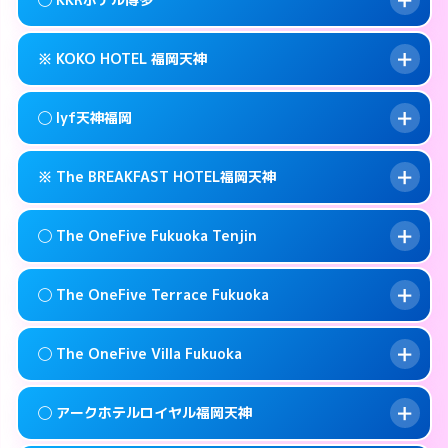
交通費:
無料
0570-009-915
smartphone
このホテルの詳細ページを見る →
info
案内方法:
女性が直接お部屋まで伺います。
福岡市中央区春吉3-13-1
map
※ KOKO HOTEL 福岡天神
交通費:
無料
092-771-6221
smartphone
このホテルの詳細ページを見る →
info
案内方法:
女性が直接お部屋まで伺います。
福岡市中央区春吉2-16-19
map
◯ lyf天神福岡
交通費:
無料
092-521-1361
smartphone
このホテルの詳細ページを見る →
info
案内方法:
カードキーにつきホテルの入り口で
福岡市中央区薬院4-21-1
map
※ The BREAKFAST HOTEL福岡天神
待ち合わせ。
交通費:
無料
このホテルの詳細ページを見る →
info
092-714-5445
smartphone
案内方法:
女性が直接お部屋まで伺います。
◯ The OneFive Fukuoka Tenjin
交通費:
無料
福岡市中央区今泉1-22-14
map
092-753-8695
smartphone
案内方法:
カードキーにつきホテルの入り口で
福岡市中央区今泉1-2-13
map
このホテルの詳細ページを見る →
◯ The OneFive Terrace Fukuoka
info
待ち合わせ。
交通費:
無料
このホテルの詳細ページを見る →
info
0120-996-941
smartphone
案内方法:
女性が直接お部屋まで伺います。
◯ The OneFive Villa Fukuoka
交通費:
無料
福岡市中央区春吉3-23-32
map
0570-003-515
smartphone
案内方法:
女性が直接お部屋まで伺います。
福岡市中央区大名2-8-12
map
このホテルの詳細ページを見る →
◯ アークホテルロイヤル福岡天神
info
交通費:
無料
0570-075-015
smartphone