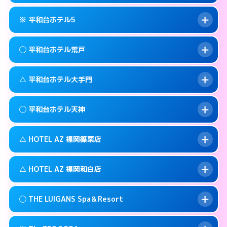
092-735-1100
smartphone
このホテルの詳細ページを見る →
info
案内方法:
カードキーにつきホテルの入り口で
福岡市中央区西中洲5-10
map
※ 平和台ホテル5
待ち合わせ。
交通費:
無料
このホテルの詳細ページを見る →
info
092-761-0345
smartphone
案内方法:
女性が直接お部屋まで伺います。
◯ 平和台ホテル荒戸
交通費:
2,000円
福岡市中央区警固1-9-3
map
092-524-2121
smartphone
案内方法:
カードキーにつきホテルの入り口で
福岡市中央区高砂1-1-18
map
このホテルの詳細ページを見る →
△ 平和台ホテル大手門
info
待ち合わせ。
交通費:
2,000円
このホテルの詳細ページを見る →
info
092-732-5000
smartphone
案内方法:
女性が直接お部屋まで伺います。
◯ 平和台ホテル天神
交通費:
1,000円
福岡市中央区今川1-4－2
map
092-761-1361
smartphone
案内方法:
状況により派遣できません。
福岡市中央区荒戸1-5-27
map
このホテルの詳細ページを見る →
△ HOTEL AZ 福岡篠栗店
info
交通費:
無料
092-741-4422
smartphone
このホテルの詳細ページを見る →
info
案内方法:
女性が直接お部屋まで伺います。
福岡市中央区大手門1-5-4
map
△ HOTEL AZ 福岡和白店
交通費:
3,000円
092-737-1000
smartphone
このホテルの詳細ページを見る →
info
案内方法:
状況により派遣できません。
福岡市中央区舞鶴1-5-6
map
◯ THE LUIGANS Spa＆Resort
交通費:
3,000円
092-947-3310
smartphone
このホテルの詳細ページを見る →
info
案内方法:
状況により派遣できません。