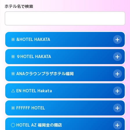
ホテル名で検索
※ &HOTEL HAKATA
※ ９HOTEL HAKATA
交通費:
無料
案内方法:
カードキーにつきホテルの入り口で
※ ANAクラウンプラザホテル福岡
待ち合わせ。
交通費:
無料
092-282-2225
smartphone
案内方法:
カードキーにつきホテルの入り口で
△ EN HOTEL Hakata
待ち合わせ。
交通費:
無料
福岡市博多区冷泉町9-6
map
092-263-5010
smartphone
案内方法:
カードキーにつきホテルの入り口で
このホテルの詳細ページを見る →
※ FFFFFF HOTEL
info
待ち合わせ。
交通費:
無料
福岡市博多区冷泉町9-16
map
092-471-7111
smartphone
案内方法:
状況により派遣できません。
このホテルの詳細ページを見る →
◯ HOTEL AZ 福岡金の隈店
info