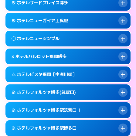
福岡市博多区下川端町3-2
map
※ ホテルサードプレイス博多
交通費:
無料
092-629-8666
smartphone
このホテルの詳細ページを見る →
info
案内方法:
25:00以降はホテルの入り口で待ち
福岡市博多区大井2-10-6
map
※ ホテルニューガイア上呉服
合わせ。
交通費:
無料
このホテルの詳細ページを見る →
info
092-472-1111
smartphone
案内方法:
カードキーにつきホテルの入り口で
◯ ホテルニューシンプル
待ち合わせ。
交通費:
無料
福岡市博多区博多駅中央街5-3
map
092-642-4563
smartphone
案内方法:
カードキーにつきホテルの入り口で
このホテルの詳細ページを見る →
× ホテルハルロット福岡博多
info
待ち合わせ。
交通費:
無料
福岡市博多区堅粕2-2-2
map
092-273-2911
smartphone
案内方法:
女性が直接お部屋まで伺います。
このホテルの詳細ページを見る →
△ ホテルビスタ福岡［中洲川端］
info
交通費:
無料
福岡市博多区上呉服町14-25
map
092-411-4311
smartphone
案内方法:
派遣できません。
福岡市博多区博多駅前1-23-11
map
このホテルの詳細ページを見る →
※ ホテルフォルツァ博多(筑紫口)
info
交通費:
無料
092-475-8533
smartphone
このホテルの詳細ページを見る →
info
案内方法:
状況により派遣できません。
福岡市博多区博多駅東2-9-10
map
※ ホテルフォルツァ博多駅筑紫口Ⅱ
交通費:
無料
092-281-3737
smartphone
このホテルの詳細ページを見る →
info
案内方法:
カードキーにつきホテルの入り口で
福岡市博多区上川端町14-28
map
※ ホテルフォルツァ博多駅博多口
待ち合わせ。
交通費:
無料