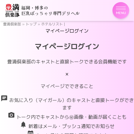
福岡・博多の
巨乳ぽっちゃり専門デリヘル
MENU
豊満倶楽部
»
トップ
»
ホテルリスト |
マイページログイン
マイページログイン
豊満倶楽部のキャストと直接トークできる会員機能です
×
マイページでできること
chat
お気に入り（マイガール）のキャストと直接トークができ
ます
photo_camera
トーク内でキャストから㊙画像・動画が届くことも
notifications
新着はメール・プッシュ通知でお知らせ
event_note