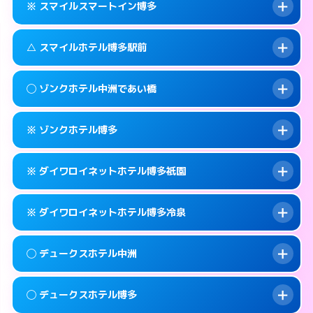
福岡市博多区上呉服町11-32
map
※ スマイルスマートイン博多
合わせ。
交通費:
無料
このホテルの詳細ページを見る →
info
092-451-9000
smartphone
案内方法:
女性が直接お部屋まで伺います。
△ スマイルホテル博多駅前
交通費:
無料
福岡市博多区博多駅南2-1-32
map
092-262-4400
smartphone
案内方法:
入り口の暗証番号をお尋ねします。
福岡市博多区祇園町4-73
map
このホテルの詳細ページを見る →
◯ ゾンクホテル中洲であい橋
info
交通費:
無料
092-262-6678
smartphone
このホテルの詳細ページを見る →
info
案内方法:
状況により派遣できません。
福岡市博多区神屋町3-5
map
※ ゾンクホテル博多
交通費:
無料
092-431-1500
smartphone
このホテルの詳細ページを見る →
info
案内方法:
女性が直接お部屋まで伺います。
福岡市博多区博多駅前3-8-18
map
※ ダイワロイネットホテル博多祇園
交通費:
無料
050-1807-3131
smartphone
このホテルの詳細ページを見る →
info
案内方法:
カードキーにつきホテルの入り口で
福岡市博多区中洲4-5-6
map
※ ダイワロイネットホテル博多冷泉
待ち合わせ。
交通費:
無料
このホテルの詳細ページを見る →
info
092-441-2905
smartphone
案内方法:
カードキーにつきホテルの入り口で
◯ デュークスホテル中洲
待ち合わせ。
交通費:
無料
福岡市博多区博多駅南1-15-1
map
092-281-3600
smartphone
案内方法:
カードキーにつきホテルの入り口で
このホテルの詳細ページを見る →
◯ デュークスホテル博多
info
待ち合わせ。
交通費:
無料
福岡市博多区祇園町1-24
map