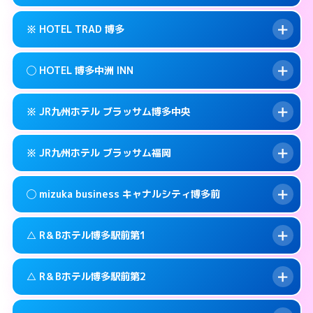
交通費:
無料
福岡市博多区博多駅前3-3-3
map
092-461-0505
smartphone
案内方法:
カードキーにつきホテルの入り口で
福岡市博多区博多駅前3-30-25
map
このホテルの詳細ページを見る →
※ HOTEL TRAD 博多
info
待ち合わせ。
交通費:
3,000円
このホテルの詳細ページを見る →
info
090-3073-1234
smartphone
案内方法:
女性が直接お部屋まで伺います。
◯ HOTEL 博多中洲 INN
交通費:
無料
福岡市博多区博多駅南2-13-1
map
092-513-3301
smartphone
案内方法:
カードキーにつきホテルの入り口で
福岡市博多区金の隈3-14-25
map
このホテルの詳細ページを見る →
※ JR九州ホテル ブラッサム博多中央
info
待ち合わせ。
交通費:
無料
このホテルの詳細ページを見る →
info
092-710-7675
smartphone
案内方法:
女性が直接お部屋まで伺います。
※ JR九州ホテル ブラッサム福岡
交通費:
無料
福岡市博多区住吉3-12-1号
map
092-291-0088
smartphone
案内方法:
カードキーにつきホテルの入り口で
福岡市博多区中洲中島町4-14
map
このホテルの詳細ページを見る →
◯ mizuka business キャナルシティ博多前
info
待ち合わせ。
交通費:
無料
このホテルの詳細ページを見る →
info
092-477-8739
smartphone
案内方法:
カードキーにつきホテルの入り口で
△ R＆Bホテル博多駅前第1
待ち合わせ。
交通費:
無料
福岡市博多区博多駅前2-2-11
map
092-413-8787
smartphone
案内方法:
女性が直接お部屋まで伺います。
このホテルの詳細ページを見る →
△ R＆Bホテル博多駅前第2
info
交通費:
無料
福岡市博多区博多駅東2-2-4
map
03-4531-9681
smartphone
案内方法:
状況により派遣できません。