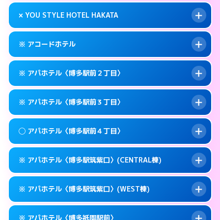
このホテルの詳細ページを見る →
info
0570-007-779
smartphone
案内方法:
状況により派遣できません。
× YOU STYLE HOTEL HAKATA
交通費:
無料
福岡市博多区奈良屋町10-21
map
092-473-7112
smartphone
案内方法:
24:00以降はホテルの入り口で待ち
福岡市博多区博多駅東1-12-3
map
このホテルの詳細ページを見る →
※ アコードホテル
info
合わせ。
交通費:
無料
このホテルの詳細ページを見る →
info
092-474-1121
smartphone
案内方法:
派遣できません。
※ アパホテル〈博多駅前２丁目〉
交通費:
無料
福岡市博多区博多駅東1-9-36
map
092-402-4433
smartphone
案内方法:
カードキーにつきホテルの入り口で
福岡市博多区下川端町10-1
map
このホテルの詳細ページを見る →
※ アパホテル〈博多駅前３丁目〉
info
待ち合わせ。
交通費:
無料
このホテルの詳細ページを見る →
info
092-434-1850
smartphone
案内方法:
カードキーにつきホテルの入り口で
◯ アパホテル〈博多駅前４丁目〉
待ち合わせ。
交通費:
無料
福岡市博多区博多駅前3-11-20
map
0570-097-311
smartphone
案内方法:
カードキーにつきホテルの入り口で
このホテルの詳細ページを見る →
※ アパホテル〈博多駅筑紫口〉(CENTRAL棟)
info
待ち合わせ。
交通費:
無料
福岡市博多区博多駅前2-11-12
map
0570-098-211
smartphone
案内方法:
女性が直接お部屋まで伺います。
このホテルの詳細ページを見る →
※ アパホテル〈博多駅筑紫口〉(WEST棟)
info
交通費:
無料
福岡市博多区博多駅前3-11-6
map
0570-099-611
smartphone
案内方法:
カードキーにつきホテルの入り口で
福岡市博多区博多駅前4-10－15
map
このホテルの詳細ページを見る →
※ アパホテル〈博多祇園駅前〉
info