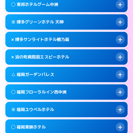
案内方法:
状況により派遣できません。
福岡市中央区西中洲1-16
map
◯ 東邦ホテルグーム中洲
交通費:
無料
092-725-1045
smartphone
このホテルの詳細ページを見る →
info
案内方法:
カードキーにつきホテルの入り口で
福岡市中央区渡辺通5-15-14
map
※ 博多グリーンホテル 天神
待ち合わせ。
交通費:
無料
このホテルの詳細ページを見る →
info
092-762-0109
smartphone
案内方法:
女性が直接お部屋まで伺います。
× 博多サンライトホテル檜乃扇
交通費:
無料
福岡市中央区春吉3-21-24
map
050-1807-3131
smartphone
案内方法:
カードキーにつきホテルの入り口で
福岡市中央区渡辺通5-7-22
map
このホテルの詳細ページを見る →
× 浜の町病院前エスビーホテル
info
待ち合わせ。
交通費:
無料
このホテルの詳細ページを見る →
info
092-722-3636
smartphone
案内方法:
派遣できません。
△ 福岡ガーデンパレス
交通費:
無料
福岡市中央区大名2-9-11
map
092-522-0080
smartphone
案内方法:
派遣できません。
福岡市中央区清川2-6-23
map
このホテルの詳細ページを見る →
◯ 福岡フローラルイン西中洲
info
交通費:
無料
092-717-6600
smartphone
このホテルの詳細ページを見る →
info
案内方法:
状況により派遣できません。
福岡市中央区長浜1-2-24
map
※ 福岡ユウベルホテル
交通費:
無料
092-713-1112
smartphone
このホテルの詳細ページを見る →
info
案内方法:
女性が直接お部屋まで伺います。
福岡市中央区天神4-8-15
map
◯ 福岡東映ホテル
交通費:
無料