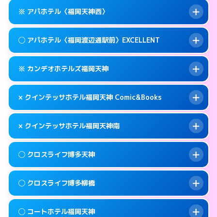
このホテルの詳細ページを見る →
info
案内方法:
女性が直接お部屋まで伺います。
福岡市中央区春吉3-14-36
map
※ アパホテル〈福岡天神西〉
交通費:
無料
0570-005-015
smartphone
このホテルの詳細ページを見る →
info
案内方法:
女性が直接お部屋まで伺います。
福岡市中央区春吉3-4-6
map
◯ アパホテル〈福岡渡辺通駅前〉EXCELLENT
交通費:
無料
092-724-2222
smartphone
このホテルの詳細ページを見る →
info
案内方法:
カードキーにつきホテルの入り口で
福岡市中央区天神3-13-20
map
※ カンデオホテルズ福岡天神
待ち合わせ。
交通費:
無料
このホテルの詳細ページを見る →
info
092-720-6786
smartphone
案内方法:
女性が直接お部屋まで伺います。
× クインテッサホテル福岡天神 Comic&Books
交通費:
無料
福岡市中央区大名1-9-39
map
0570-099-811
smartphone
案内方法:
カードキーにつきホテルの入り口で
福岡市中央区清川1-10-1
map
このホテルの詳細ページを見る →
× クインテッサホテル福岡天神南
info
待ち合わせ。
交通費:
無料
このホテルの詳細ページを見る →
info
092-738-5600
smartphone
案内方法:
派遣できません。
◯ クロスライフ博多天神
交通費:
無料
福岡市中央区渡辺通5-14-5
map
092-401-0883
smartphone
案内方法:
派遣できません。
福岡市中央区天神3-2-10
map
このホテルの詳細ページを見る →
◯ クロスライフ博多柳橋
info
交通費:
無料
092-707-1691
smartphone
このホテルの詳細ページを見る →
info
案内方法:
女性が直接お部屋まで伺います。
福岡市中央区白金1-18-3
map
◯ コートホテル福岡天神