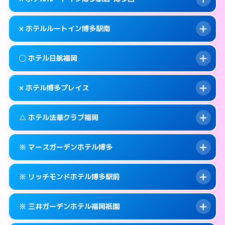
交通費:
無料
福岡市博多区博多駅前2-7-9
map
092-433-0400
smartphone
案内方法:
女性が直接お部屋まで伺います。
福岡市博多区博多駅南3-7-32
map
このホテルの詳細ページを見る →
× ホテルルートイン博多駅南
info
交通費:
無料
092-273-0050
smartphone
このホテルの詳細ページを見る →
info
案内方法:
派遣できません。
福岡市博多区中洲5-4-21
map
◯ ホテル日航福岡
交通費:
無料
092-477-8885
smartphone
このホテルの詳細ページを見る →
info
案内方法:
派遣できません。
福岡市博多区博多駅前1-1-20
map
× ホテル博多プレイス
交通費:
無料
092-473-4123
smartphone
このホテルの詳細ページを見る →
info
案内方法:
女性が直接お部屋まで伺います。
福岡市博多区博多駅南2-8-19
map
△ ホテル法華クラブ福岡
交通費:
無料
092-482-1111
smartphone
このホテルの詳細ページを見る →
info
案内方法:
派遣できません。
福岡市博多区博多駅前2-18-25
map
※ マースガーデンホテル博多
交通費:
無料
092-404-7770
smartphone
このホテルの詳細ページを見る →
info
案内方法:
状況により派遣できません。
福岡市博多区築港本町3-16
map
※ リッチモンドホテル博多駅前
交通費:
無料
092-271-3171
smartphone
このホテルの詳細ページを見る →
info
案内方法:
カードキーにつきホテルの入り口で
福岡市博多区住吉3-1-90
map
※ 三井ガーデンホテル福岡祇園
待ち合わせ。
交通費:
無料
このホテルの詳細ページを見る →
info