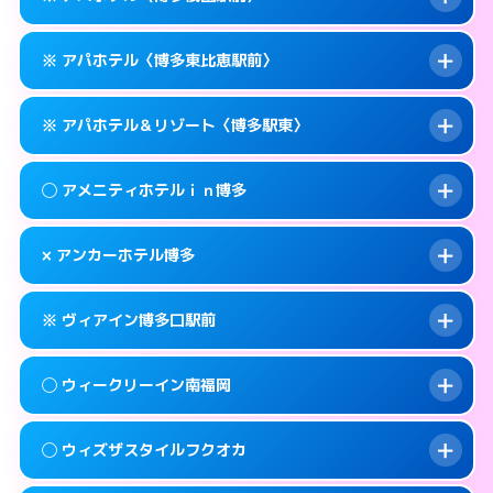
待ち合わせ。
交通費:
無料
このホテルの詳細ページを見る →
info
0570-056-311
smartphone
案内方法:
カードキーにつきホテルの入り口で
※ アパホテル〈博多東比恵駅前〉
待ち合わせ。
交通費:
無料
福岡市博多区博多駅東1-14-1
map
0570-056-311
smartphone
案内方法:
カードキーにつきホテルの入り口で
このホテルの詳細ページを見る →
※ アパホテル＆リゾート〈博多駅東〉
info
待ち合わせ。
交通費:
無料
福岡市博多区博多駅東1-11-11
map
0570-097-011
smartphone
案内方法:
カードキーにつきホテルの入り口で
このホテルの詳細ページを見る →
◯ アメニティホテルｉｎ博多
info
待ち合わせ。
交通費:
無料
福岡市博多区祇園町1-1
map
092-433-6675
smartphone
案内方法:
カードキーにつきホテルの入り口で
このホテルの詳細ページを見る →
× アンカーホテル博多
info
待ち合わせ。
交通費:
無料
福岡市博多区東比恵2-16-13
map
0570-009-011
smartphone
案内方法:
女性が直接お部屋まで伺います。
このホテルの詳細ページを見る →
※ ヴィアイン博多口駅前
info
交通費:
無料
福岡市博多区博多駅東1-18-1
map
092-282-0041
smartphone
案内方法:
派遣できません。
福岡市博多区上川端町14-25
map
このホテルの詳細ページを見る →
◯ ウィークリーイン南福岡
info
交通費:
無料
092-432-1211
smartphone
このホテルの詳細ページを見る →
info
案内方法:
カードキーにつきホテルの入り口で
福岡市博多区博多駅南1-4-6
map
◯ ウィズザスタイルフクオカ
待ち合わせ。
交通費:
2,000円
このホテルの詳細ページを見る →
info