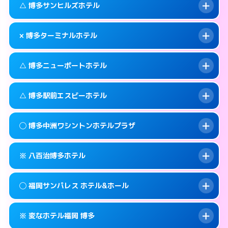
福岡市博多区中洲4-6-7
map
このホテルの詳細ページを見る →
△ 博多サンヒルズホテル
info
待ち合わせ。
交通費:
無料
このホテルの詳細ページを見る →
info
092-451-4110
smartphone
案内方法:
カードキーにつき２階のホテルの入
× 博多ターミナルホテル
り口で待ち合わせ。
交通費:
無料
福岡市博多区博多駅中央街4-4
map
092-451-4112
smartphone
案内方法:
状況により派遣できません。
このホテルの詳細ページを見る →
△ 博多ニューポートホテル
info
交通費:
無料
福岡市博多区博多駅中央街4-32
map
092-631-3331
smartphone
案内方法:
派遣できません。
福岡市博多区吉塚本町13-55号
map
このホテルの詳細ページを見る →
△ 博多駅前エスビーホテル
info
交通費:
無料
092-474-2121
smartphone
このホテルの詳細ページを見る →
info
案内方法:
状況により派遣できません。
福岡市博多区博多駅東2-1-26
map
◯ 博多中洲ワシントンホテルプラザ
交通費:
無料
092-291-0811
smartphone
このホテルの詳細ページを見る →
info
案内方法:
状況により派遣できません。
福岡市博多区神屋町3-27
map
※ 八百治博多ホテル
交通費:
無料
092-411-1171
smartphone
このホテルの詳細ページを見る →
info
案内方法:
女性が直接お部屋まで伺います。
福岡市博多区博多駅前1-14-3
map
◯ 福岡サンパレス ホテル&ホール
交通費:
無料
092-282-0410
smartphone
このホテルの詳細ページを見る →
info
案内方法:
カードキーにつきホテルの入り口で
福岡市博多区中洲2-8-28
map
※ 変なホテル福岡 博多
待ち合わせ。
交通費:
無料