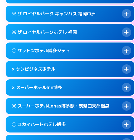
交通費:
無料
福岡市博多区博多駅東2-9-29
map
092-282-1234
smartphone
案内方法:
女性が直接お部屋まで伺います。
このホテルの詳細ページを見る →
※ ザ ロイヤルパーク キャンバス 福岡中洲
info
交通費:
無料
福岡市博多区住吉1-2-82
map
092-431-1211
smartphone
案内方法:
カードキーにつきホテルの入り口で
福岡市博多区博多駅前2-1-1
map
このホテルの詳細ページを見る →
※ ザ ロイヤルパークホテル 福岡
info
待ち合わせ。
交通費:
無料
このホテルの詳細ページを見る →
info
092-431-8702
smartphone
案内方法:
カードキーにつきホテルの入り口で
◯ サットンホテル博多シティ
待ち合わせ。
交通費:
無料
福岡市博多区博多駅前2-8-12
map
092-291-1188
smartphone
案内方法:
カードキーにつきホテルの入り口で
このホテルの詳細ページを見る →
× サンビジネスホテル
info
待ち合わせ。
交通費:
無料
福岡市博多区中洲5-6-20
map
092-414-1111
smartphone
案内方法:
女性が直接お部屋まで伺います。
このホテルの詳細ページを見る →
× スーパーホテルInn博多
info
交通費:
無料
福岡市博多区博多駅前2-14-13
map
092-433-2305
smartphone
案内方法:
派遣できません。
福岡市博多区博多駅前3-4-8
map
このホテルの詳細ページを見る →
※ スーパーホテルLohas博多駅・筑紫口天然温泉
info
交通費:
無料
092-411-1155
smartphone
このホテルの詳細ページを見る →
info
案内方法:
派遣できません。
福岡市博多区博多駅前2-16-16
map
◯ スカイハートホテル博多
交通費:
無料
092-282-9000
smartphone
このホテルの詳細ページを見る →
info
案内方法:
24:00以降はホテルの入り口で待ち