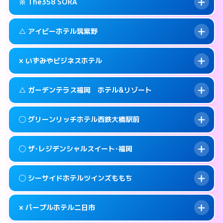
糟屋郡篠栗町大字乙犬985-1
map
※ The358 SORA
交通費:
3,000円
092-605-3301
smartphone
このホテルの詳細ページを見る →
info
案内方法:
女性が直接お部屋まで伺います。
福岡市東区和白丘2-3-1
map
△ アイビーホテル筑紫野
交通費:
3,000円
092-603-2525
smartphone
このホテルの詳細ページを見る →
info
案内方法:
24:00以降はホテルの入り口で待ち
福岡市東区西戸崎18-25
map
× いずみやビジネスホテル
合わせ。
交通費:
3,000円
このホテルの詳細ページを見る →
info
092-665-1616
smartphone
案内方法:
状況により派遣できません。
△ ガーデンテラス福岡 ホテル&リゾート
交通費:
2,000円
福岡市東区香椎照葉6-6-5
map
092-920-2130
smartphone
案内方法:
派遣できません。
筑紫野市湯町1-14-3
map
このホテルの詳細ページを見る →
◯ グリーンリッチホテル西鉄大橋駅前
info
交通費:
3,000円
070-9034-6635
smartphone
このホテルの詳細ページを見る →
info
案内方法:
状況により派遣できません。
福岡市西区姪の浜4-15-9
map
◯ ザ･レジデンシャルスイート･福岡
交通費:
無料
092-881-0067
smartphone
このホテルの詳細ページを見る →
info
案内方法:
女性が直接お部屋まで伺います。
福岡市西区小戸2-3-55
map
◯ シーサイドホテルツインズももち
交通費:
2,000円
092-552-4400
smartphone
このホテルの詳細ページを見る →
info
案内方法:
女性が直接お部屋まで伺います。
福岡市南区大橋1-7-15
map
× パープルホテル二日市
交通費:
2,000円
092-846-8585
smartphone