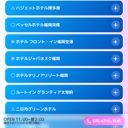
このホテルの詳細ページを見る →
info
案内方法:
女性が直接お部屋まで伺います。
福岡市早良区百道浜1-3-70
map
△ バジェットホテル博多南
交通費:
3,000円
092-822-5001
smartphone
このホテルの詳細ページを見る →
info
案内方法:
派遣できません。
福岡市早良区百道浜1-7-4
map
◯ ベッセルホテル福岡貝塚
交通費:
2,000円
092-922-2131
smartphone
このホテルの詳細ページを見る →
info
案内方法:
状況により派遣できません。
筑紫野市湯町2-5-6
map
※ ホテル フロント・イン福岡空港
交通費:
2,000円
092-592-0033
smartphone
このホテルの詳細ページを見る →
info
案内方法:
女性が直接お部屋まで伺います。
春日市上白水8-152
map
※ ホテルジャパネスク福岡
交通費:
2,000円
092-642-0101
smartphone
このホテルの詳細ページを見る →
info
案内方法:
カードキーにつきホテルの入り口で
福岡市東区箱崎7-10-65
map
◯ ホテルマリノアリゾート福岡
待ち合わせ。
交通費:
1,000円
このホテルの詳細ページを見る →
info
092-624-6688
smartphone
案内方法:
カードキーにつきホテルの入り口で
◯ ルートイン グランティア太宰府
待ち合わせ。
交通費:
3,000円
糟屋郡志免町別府2-18-1
map
092-645-2080
smartphone
案内方法:
女性が直接お部屋まで伺います。
このホテルの詳細ページを見る →
△ 二日市グリーンホテル
info
交通費:
3,000円
福岡市東区箱崎6-18−12
map
092-895-5511
smartphone
OPEN 11:00~翌2:00
080-6316-3545
案内方法:
女性が直接お部屋まで伺います。
電話予約10:30から受付開始！
福岡市西区小戸2-12-43
map
このホテルの詳細ページを見る →
◯ 二日市温泉 大観荘
info