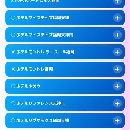
map
× ホテルポートヒルズ福岡
交通費:
無料
092-737-3901
smartphone
このホテルの詳細ページを見る →
info
案内方法:
女性が直接お部屋まで伺います。
福岡市中央区地行1-4-6
map
◯ ホテルマイステイズ福岡天神
交通費:
2,000円
092-534-4126
smartphone
このホテルの詳細ページを見る →
info
案内方法:
派遣できません。
福岡市中央区大宮1-1-6
map
◯ ホテルマイステイズ福岡天神南
交通費:
無料
092-741-3535
smartphone
このホテルの詳細ページを見る →
info
案内方法:
女性が直接お部屋まで伺います。
福岡市中央区西公園14-24
map
※ ホテルモントレ ラ・スール福岡
交通費:
無料
092-687-1100
smartphone
このホテルの詳細ページを見る →
info
案内方法:
女性が直接お部屋まで伺います。
福岡市中央区天神3-5-7
map
※ ホテルモントレ福岡
交通費:
無料
092-286-1700
smartphone
このホテルの詳細ページを見る →
info
案内方法:
カードキーにつきホテルの入り口で
福岡市中央区春吉3-14-20
map
◯ ホテルゆめや
待ち合わせ。
交通費:
無料
このホテルの詳細ページを見る →
info
092-726-7111
smartphone
案内方法:
カードキーにつきホテルの入り口で
◯ ホテルリファレンス天神Ⅲ
待ち合わせ。
交通費:
無料
福岡市中央区大名2-8-27
map
092-734-7111
smartphone
案内方法:
女性が直接お部屋まで伺います。
このホテルの詳細ページを見る →
◯ ホテルリブマックス福岡天神
info
交通費:
無料
福岡市中央区渡辺通3-4-13
map
092-524-7588
smartphone