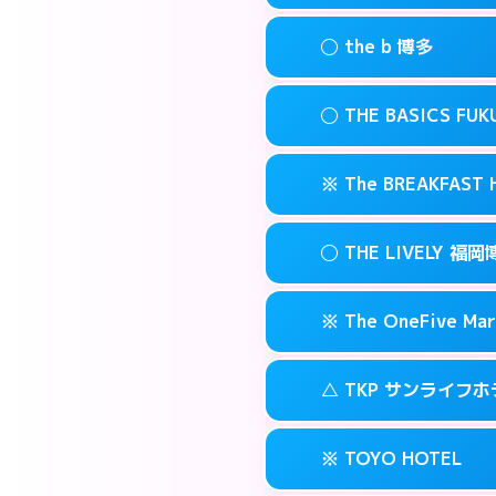
このホテルの詳細
info
案内方法:
状況によ
福岡市博多区博多
map
◯ the b 博多
交通費:
無料
092-482-191
smartphone
このホテルの詳細
info
案内方法:
女性が直
福岡市博多区博多
map
◯ THE BASICS FU
交通費:
無料
03-4405-056
smartphone
このホテルの詳細
info
案内方法:
女性が直
福岡市博多区上
map
※ The BREAKFAS
交通費:
無料
092-415-333
smartphone
このホテルの詳細
info
案内方法:
女性が直
福岡市博多区博多
map
◯ THE LIVELY
交通費:
無料
092-412-123
smartphone
このホテルの詳細
info
案内方法:
カードキ
福岡市博多区博多
map
※ The OneFive Mar
交通費:
無料
0120-996-94
smartphone
このホテルの詳細
info
案内方法:
女性が直
福岡市博多区中洲
map
△ TKP サンライフ
交通費:
無料
050-3138-20
smartphone
このホテルの詳細
info
案内方法:
カードキ
福岡市博多区中洲
map
※ TOYO HOTEL
交通費:
無料
0570-007-77
smartphone
このホテルの詳細
info