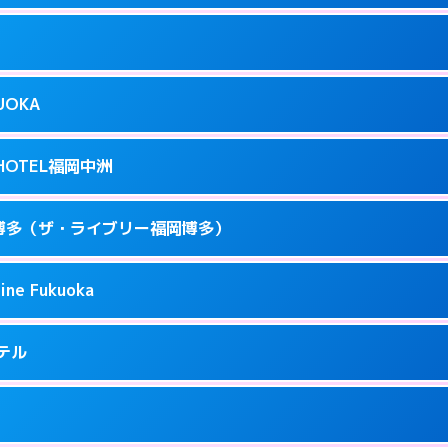
ページを見る →
り派遣できません。
駅前3-3-17
9
ページを見る →
接お部屋まで伺います。
駅前4-3-20
KUOKA
8
ページを見る →
接お部屋まで伺います。
呉服町12-31
T HOTEL福岡中洲
3
ページを見る →
接お部屋まで伺います。
駅南1-3-9
 福岡博多（ザ・ライブリー福岡博多）
4
ページを見る →
ーにつきホテルの入り口で待ち合わせ。
駅東 2-14-1
ine Fukuoka
1
ページを見る →
接お部屋まで伺います。
3-6-19
ホテル
71
ページを見る →
ーにつきホテルの入り口で待ち合わせ。
5-2-18
9
ページを見る →