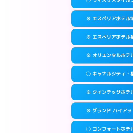
交通費:
2,000円
092-452-548
smartphone
このホテルの詳細
info
案内方法:
女性が直
福岡市博多区博多
map
※ エスペリアホテル
交通費:
無料
092-581-030
smartphone
このホテルの詳細
info
案内方法:
女性が直
福岡市博多区竹丘
map
※ エスペリアホテル
交通費:
無料
092-433-390
smartphone
このホテルの詳細
info
案内方法:
カードキ
福岡市博多区博多
map
※ オリエンタルホテ
交通費:
無料
092-412-727
smartphone
このホテルの詳細
info
案内方法:
カードキ
福岡市博多区博多
map
◯ キャナルシティ・
交通費:
無料
092-271-007
smartphone
このホテルの詳細
info
案内方法:
カードキ
福岡市博多区須
map
※ クインテッサホテル福
交通費:
無料
0570-051-15
smartphone
このホテルの詳細
info
案内方法:
女性が直
福岡市博多区博
map
※ グランド ハイアッ
交通費:
無料
092-282-880
smartphone
このホテルの詳細
info
案内方法:
カードキ
福岡市博多区住吉
map
◯ コンフォートホテ