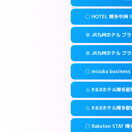
交通費:
3,000円
090-3073-12
smartphone
このホテルの詳細
info
案内方法:
女性が直
福岡市博多区博多
map
◯ HOTEL 博多中洲 I
交通費:
無料
092-513-330
smartphone
このホテルの詳細
info
案内方法:
カードキ
福岡市博多区金の
map
※ JR九州ホテル ブ
交通費:
無料
092-710-767
smartphone
このホテルの詳細
info
案内方法:
女性が直
福岡市博多区住吉
map
※ JR九州ホテル ブ
交通費:
無料
092-291-008
smartphone
このホテルの詳細
info
案内方法:
カードキ
福岡市博多区中
map
◯ mizuka busi
交通費:
無料
092-477-873
smartphone
このホテルの詳細
info
案内方法:
カードキ
福岡市博多区博多
map
△ R＆Bホテル博多駅
交通費:
無料
092-413-878
smartphone
このホテルの詳細
info
案内方法:
女性が直
福岡市博多区博多
map
△ R＆Bホテル博多駅
交通費:
無料
03-4531-968
smartphone
このホテルの詳細
info
案内方法:
状況によ
福岡市博多区祇
map
◯ Rakuten STAY 
交通費:
無料
092-473-989
smartphone