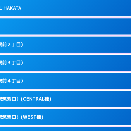
り派遣できません。
良屋町10-21
L HAKATA
2
ページを見る →
0以降はホテルの入り口で待ち合わせ。
駅東1-12-3
1
ページを見る →
ません。
駅東1-9-36
駅前２丁目〉
3
ページを見る →
ーにつきホテルの入り口で待ち合わせ。
川端町10-1
駅前３丁目〉
0
ページを見る →
ーにつきホテルの入り口で待ち合わせ。
駅前3-11-20
駅前４丁目〉
1
ページを見る →
ーにつきホテルの入り口で待ち合わせ。
駅前2-11-12
筑紫口〉(CENTRAL棟)
1
ページを見る →
接お部屋まで伺います。
駅前3-11-6
筑紫口〉(WEST棟)
1
ページを見る →
ーにつきホテルの入り口で待ち合わせ。