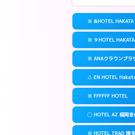
※ &HOTEL HAKATA
※ ９HOTEL HAKATA
交通費:
無料
案内方法:
カードキ
※ ANAクラウンプ
交通費:
無料
092-282-222
smartphone
案内方法:
カードキ
福岡市博多区冷
map
△ EN HOTEL Hakat
交通費:
無料
092-263-501
smartphone
このホテルの詳細
info
案内方法:
カードキ
福岡市博多区冷
map
※ FFFFFF HOTEL
交通費:
無料
092-471-711
smartphone
このホテルの詳細
info
案内方法:
状況によ
福岡市博多区博多
map
◯ HOTEL AZ 福岡
交通費:
無料
092-461-050
smartphone
このホテルの詳細
info
案内方法:
カードキ
福岡市博多区博多
map
※ HOTEL TRAD 博