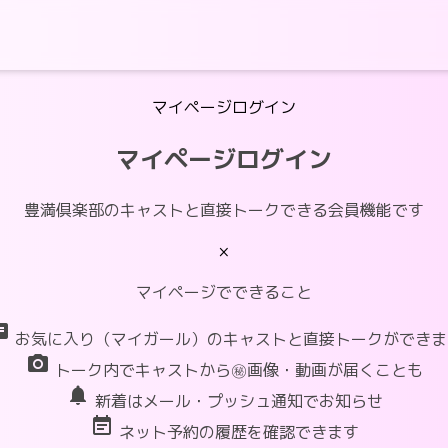
マイページログイン
マイページログイン
豊満倶楽部のキャストと直接トークできる会員機能です
×
マイページでできること
at
お気に入り（マイガール）のキャストと直接トークができま
photo_camera
トーク内でキャストから㊙画像・動画が届くことも
notifications
新着はメール・プッシュ通知でお知らせ
event_note
ネット予約の履歴を確認できます