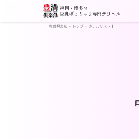
福岡・博多の
巨乳ぽっちゃり専門デリヘル
豊満倶楽部
»
トップ
»
ホテルリスト |
ch