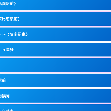
駅前4-10－15
祇園駅前〉
1
ページを見る →
ーにつきホテルの入り口で待ち合わせ。
駅東1-14-1
東比恵駅前〉
1
ページを見る →
ーにつきホテルの入り口で待ち合わせ。
駅東1-11-11
ート〈博多駅東〉
1
ページを見る →
ーにつきホテルの入り口で待ち合わせ。
園町1-1
ｉｎ博多
5
ページを見る →
ーにつきホテルの入り口で待ち合わせ。
恵2-16-13
多
1
ページを見る →
接お部屋まで伺います。
駅東1-18-1
駅前
1
ページを見る →
ません。
川端町14-25
南福岡
1
ページを見る →
ーにつきホテルの入り口で待ち合わせ。
駅南1-4-6
フクオカ