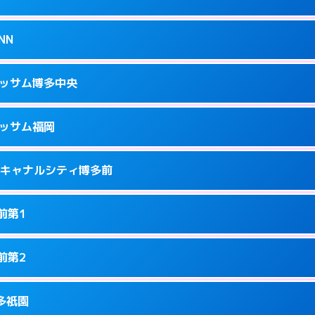
34
ページを見る →
接お部屋まで伺います。
駅南2-13-1
NN
1
ページを見る →
ーにつきホテルの入り口で待ち合わせ。
隈3-14-25
ラッサム博多中央
5
ページを見る →
接お部屋まで伺います。
3-12-1号
ラッサム福岡
8
ページを見る →
ーにつきホテルの入り口で待ち合わせ。
洲中島町4-14
ness キャナルシティ博多前
9
ページを見る →
ーにつきホテルの入り口で待ち合わせ。
駅前2-2-11
前第1
7
ページを見る →
接お部屋まで伺います。
駅東2-2-4
前第2
1
ページを見る →
り派遣できません。
園町6-22
博多祇園
8