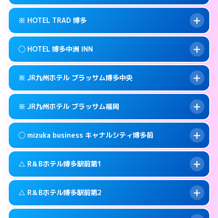
交通費:
無料
福岡市博多区博多駅前3-3-3
map
092-461-0505
smartphone
案内方法:
カードキーにつきホテルの入り口で
福岡市博多区博多駅前3-30-25
map
このホテルの詳細ページを見る →
※ HOTEL TRAD 博多
info
待ち合わせ。
交通費:
3,000円
このホテルの詳細ページを見る →
info
090-3073-1234
smartphone
案内方法:
女性が直接お部屋まで伺います。
◯ HOTEL 博多中洲 INN
交通費:
無料
福岡市博多区博多駅南2-13-1
map
092-513-3301
smartphone
案内方法:
カードキーにつきホテルの入り口で
福岡市博多区金の隈3-14-25
map
このホテルの詳細ページを見る →
※ JR九州ホテル ブラッサム博多中央
info
待ち合わせ。
交通費:
無料
このホテルの詳細ページを見る →
info
092-710-7675
smartphone
案内方法:
女性が直接お部屋まで伺います。
※ JR九州ホテル ブラッサム福岡
交通費:
無料
福岡市博多区住吉3-12-1号
map
092-291-0088
smartphone
案内方法:
カードキーにつきホテルの入り口で
福岡市博多区中洲中島町4-14
map
このホテルの詳細ページを見る →
◯ mizuka business キャナルシティ博多前
info
待ち合わせ。
交通費:
無料
このホテルの詳細ページを見る →
info
092-477-8739
smartphone
案内方法:
カードキーにつきホテルの入り口で
△ R＆Bホテル博多駅前第1
待ち合わせ。
交通費:
無料
福岡市博多区博多駅前2-2-11
map
092-413-8787
smartphone
案内方法:
女性が直接お部屋まで伺います。
このホテルの詳細ページを見る →
△ R＆Bホテル博多駅前第2
info
交通費:
無料
福岡市博多区博多駅東2-2-4
map
03-4531-9681
smartphone
案内方法:
状況により派遣できません。