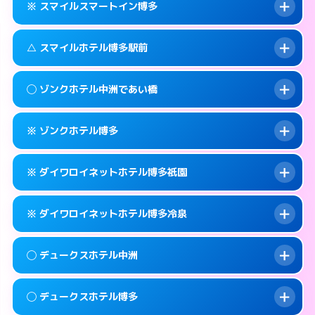
福岡市博多区上呉服町11-32
map
※ スマイルスマートイン博多
合わせ。
交通費:
無料
このホテルの詳細ページを見る →
info
092-451-9000
smartphone
案内方法:
女性が直接お部屋まで伺います。
△ スマイルホテル博多駅前
交通費:
無料
福岡市博多区博多駅南2-1-32
map
092-262-4400
smartphone
案内方法:
入り口の暗証番号をお尋ねします。
福岡市博多区祇園町4-73
map
このホテルの詳細ページを見る →
◯ ゾンクホテル中洲であい橋
info
交通費:
無料
092-262-6678
smartphone
このホテルの詳細ページを見る →
info
案内方法:
状況により派遣できません。
福岡市博多区神屋町3-5
map
※ ゾンクホテル博多
交通費:
無料
092-431-1500
smartphone
このホテルの詳細ページを見る →
info
案内方法:
女性が直接お部屋まで伺います。
福岡市博多区博多駅前3-8-18
map
※ ダイワロイネットホテル博多祇園
交通費:
無料
050-1807-3131
smartphone
このホテルの詳細ページを見る →
info
案内方法:
カードキーにつきホテルの入り口で
福岡市博多区中洲4-5-6
map
※ ダイワロイネットホテル博多冷泉
待ち合わせ。
交通費:
無料
このホテルの詳細ページを見る →
info
092-441-2905
smartphone
案内方法:
カードキーにつきホテルの入り口で
◯ デュークスホテル中洲
待ち合わせ。
交通費:
無料
福岡市博多区博多駅南1-15-1
map
092-281-3600
smartphone
案内方法:
カードキーにつきホテルの入り口で
このホテルの詳細ページを見る →
◯ デュークスホテル博多
info
待ち合わせ。
交通費:
無料
福岡市博多区祇園町1-24
map