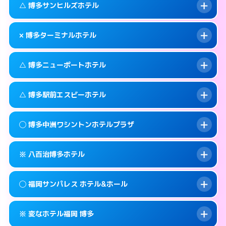
福岡市博多区中洲4-6-7
map
このホテルの詳細ページを見る →
△ 博多サンヒルズホテル
info
待ち合わせ。
交通費:
無料
このホテルの詳細ページを見る →
info
092-451-4110
smartphone
案内方法:
カードキーにつき２階のホテルの入
× 博多ターミナルホテル
り口で待ち合わせ。
交通費:
無料
福岡市博多区博多駅中央街4-4
map
092-451-4112
smartphone
案内方法:
状況により派遣できません。
このホテルの詳細ページを見る →
△ 博多ニューポートホテル
info
交通費:
無料
福岡市博多区博多駅中央街4-32
map
092-631-3331
smartphone
案内方法:
派遣できません。
福岡市博多区吉塚本町13-55号
map
このホテルの詳細ページを見る →
△ 博多駅前エスビーホテル
info
交通費:
無料
092-474-2121
smartphone
このホテルの詳細ページを見る →
info
案内方法:
状況により派遣できません。
福岡市博多区博多駅東2-1-26
map
◯ 博多中洲ワシントンホテルプラザ
交通費:
無料
092-291-0811
smartphone
このホテルの詳細ページを見る →
info
案内方法:
状況により派遣できません。
福岡市博多区神屋町3-27
map
※ 八百治博多ホテル
交通費:
無料
092-411-1171
smartphone
このホテルの詳細ページを見る →
info
案内方法:
女性が直接お部屋まで伺います。
福岡市博多区博多駅前1-14-3
map
◯ 福岡サンパレス ホテル&ホール
交通費:
無料
092-282-0410
smartphone
このホテルの詳細ページを見る →
info
案内方法:
カードキーにつきホテルの入り口で
福岡市博多区中洲2-8-28
map
※ 変なホテル福岡 博多
待ち合わせ。
交通費:
無料