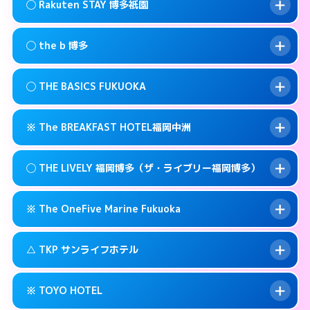
福岡市博多区祇園町6-22
map
このホテルの詳細ページを見る →
◯ Rakuten STAY 博多祇園
info
交通費:
無料
092-473-9898
smartphone
このホテルの詳細ページを見る →
info
案内方法:
状況により派遣できません。
福岡市博多区博多駅前3-3-17
map
◯ the b 博多
交通費:
無料
092-482-1919
smartphone
このホテルの詳細ページを見る →
info
案内方法:
女性が直接お部屋まで伺います。
福岡市博多区博多駅前4-3-20
map
◯ THE BASICS FUKUOKA
交通費:
無料
03-4405-0568
smartphone
このホテルの詳細ページを見る →
info
案内方法:
女性が直接お部屋まで伺います。
福岡市博多区上呉服町12-31
map
※ The BREAKFAST HOTEL福岡中洲
交通費:
無料
092-415-3333
smartphone
このホテルの詳細ページを見る →
info
案内方法:
女性が直接お部屋まで伺います。
福岡市博多区博多駅南1-3-9
map
◯ THE LIVELY 福岡博多（ザ・ライブリー福岡博多）
交通費:
無料
092-412-1234
smartphone
このホテルの詳細ページを見る →
info
案内方法:
カードキーにつきホテルの入り口で
福岡市博多区博多駅東 2-14-1
map
※ The OneFive Marine Fukuoka
待ち合わせ。
交通費:
無料
このホテルの詳細ページを見る →
info
0120-996-941
smartphone
案内方法:
女性が直接お部屋まで伺います。
△ TKP サンライフホテル
交通費:
無料
福岡市博多区中洲3-6-19
map
050-3138-2071
smartphone
案内方法:
カードキーにつきホテルの入り口で
福岡市博多区中洲5-2-18
map
このホテルの詳細ページを見る →
※ TOYO HOTEL
info
待ち合わせ。
交通費:
無料