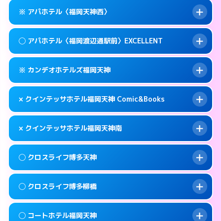
このホテルの詳細ページを見る →
info
案内方法:
女性が直接お部屋まで伺います。
福岡市中央区春吉3-14-36
map
※ アパホテル〈福岡天神西〉
交通費:
無料
0570-005-015
smartphone
このホテルの詳細ページを見る →
info
案内方法:
女性が直接お部屋まで伺います。
福岡市中央区春吉3-4-6
map
◯ アパホテル〈福岡渡辺通駅前〉EXCELLENT
交通費:
無料
092-724-2222
smartphone
このホテルの詳細ページを見る →
info
案内方法:
カードキーにつきホテルの入り口で
福岡市中央区天神3-13-20
map
※ カンデオホテルズ福岡天神
待ち合わせ。
交通費:
無料
このホテルの詳細ページを見る →
info
092-720-6786
smartphone
案内方法:
女性が直接お部屋まで伺います。
× クインテッサホテル福岡天神 Comic&Books
交通費:
無料
福岡市中央区大名1-9-39
map
0570-099-811
smartphone
案内方法:
カードキーにつきホテルの入り口で
福岡市中央区清川1-10-1
map
このホテルの詳細ページを見る →
× クインテッサホテル福岡天神南
info
待ち合わせ。
交通費:
無料
このホテルの詳細ページを見る →
info
092-738-5600
smartphone
案内方法:
派遣できません。
◯ クロスライフ博多天神
交通費:
無料
福岡市中央区渡辺通5-14-5
map
092-401-0883
smartphone
案内方法:
派遣できません。
福岡市中央区天神3-2-10
map
このホテルの詳細ページを見る →
◯ クロスライフ博多柳橋
info
交通費:
無料
092-707-1691
smartphone
このホテルの詳細ページを見る →
info
案内方法:
女性が直接お部屋まで伺います。
福岡市中央区白金1-18-3
map
◯ コートホテル福岡天神