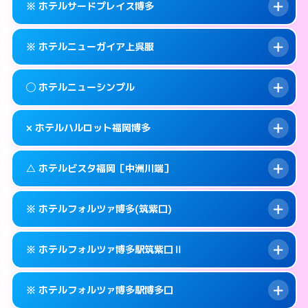
福岡市博多区下川端町3-2
map
※ ホテルサードプレイス博多
交通費:
無料
092-629-8666
smartphone
このホテルの詳細ページを見る →
info
案内方法:
25:00以降はホテルの入り口で待ち
福岡市博多区大井2-10-6
map
※ ホテルニューガイア上呉服
合わせ。
交通費:
無料
このホテルの詳細ページを見る →
info
092-472-1111
smartphone
案内方法:
カードキーにつきホテルの入り口で
◯ ホテルニューシンプル
待ち合わせ。
交通費:
無料
福岡市博多区博多駅中央街5-3
map
092-642-4563
smartphone
案内方法:
カードキーにつきホテルの入り口で
このホテルの詳細ページを見る →
× ホテルハルロット福岡博多
info
待ち合わせ。
交通費:
無料
福岡市博多区堅粕2-2-2
map
092-273-2911
smartphone
案内方法:
女性が直接お部屋まで伺います。
このホテルの詳細ページを見る →
△ ホテルビスタ福岡［中洲川端］
info
交通費:
無料
福岡市博多区上呉服町14-25
map
092-411-4311
smartphone
案内方法:
派遣できません。
福岡市博多区博多駅前1-23-11
map
このホテルの詳細ページを見る →
※ ホテルフォルツァ博多(筑紫口)
info
交通費:
無料
092-475-8533
smartphone
このホテルの詳細ページを見る →
info
案内方法:
状況により派遣できません。
福岡市博多区博多駅東2-9-10
map
※ ホテルフォルツァ博多駅筑紫口Ⅱ
交通費:
無料
092-281-3737
smartphone
このホテルの詳細ページを見る →
info
案内方法:
カードキーにつきホテルの入り口で
福岡市博多区上川端町14-28
map
※ ホテルフォルツァ博多駅博多口
待ち合わせ。
交通費:
無料