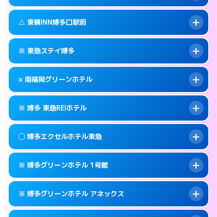
交通費:
無料
福岡市博多区博多駅東2-1-1
map
092-437-1045
smartphone
案内方法:
状況により派遣できません。
福岡市博多区博多駅前1-16-6
map
このホテルの詳細ページを見る →
△ 東横INN博多口駅前
info
交通費:
無料
092-281-1045
smartphone
このホテルの詳細ページを見る →
info
案内方法:
状況により派遣できません。
福岡市博多区祇園町1-38
map
※ 東急ステイ博多
交通費:
無料
092-475-1045
smartphone
このホテルの詳細ページを見る →
info
案内方法:
状況により派遣できません。
福岡市博多区博多駅南2-10-23
map
× 南福岡グリーンホテル
交通費:
無料
092-451-1045
smartphone
このホテルの詳細ページを見る →
info
案内方法:
カードキーにつきホテルの入り口で
福岡市博多区博多駅前1-15-5
map
※ 博多 東急REIホテル
待ち合わせ。
交通費:
2,000円
このホテルの詳細ページを見る →
info
092-431-1091
smartphone
案内方法:
派遣できません。
◯ 博多エクセルホテル東急
交通費:
無料
福岡市博多区博多駅南1-11-11
map
092-593-0007
smartphone
案内方法:
カードキーにつきホテルの入り口で
福岡市博多区寿町3-5-13
map
このホテルの詳細ページを見る →
※ 博多グリーンホテル 1号館
info
待ち合わせ。
交通費:
無料
このホテルの詳細ページを見る →
info
092-451-0109
smartphone
案内方法:
女性が直接お部屋まで伺います。
※ 博多グリーンホテル アネックス
交通費:
無料
福岡市博多区博多駅前1-2-23
map
092-262-0109
smartphone
案内方法:
カードキーにつきホテルの入り口で