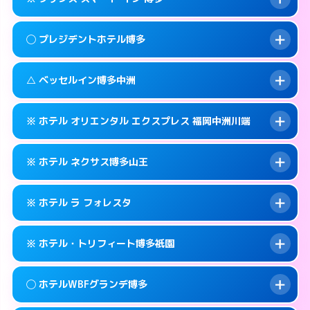
交通費:
2,000円
福岡市博多区博多駅前2-11-27
map
092-431-0737
smartphone
案内方法:
派遣できません。
福岡市博多区博多駅前2-16-3
map
このホテルの詳細ページを見る →
◯ プレジデントホテル博多
info
交通費:
無料
092-575-0001
smartphone
このホテルの詳細ページを見る →
info
案内方法:
カードキーにつきホテルの入り口で
福岡市博多区銀天町1-5-15
map
△ ベッセルイン博多中洲
待ち合わせ。
交通費:
無料
このホテルの詳細ページを見る →
info
050-3117-8027
smartphone
案内方法:
女性が直接お部屋まで伺います。
※ ホテル オリエンタル エクスプレス 福岡中洲川端
交通費:
無料
福岡市博多区博多駅前3-21-4
map
092-441-8811
smartphone
案内方法:
状況により派遣できません。
福岡市博多区博多駅前1-23-5
map
このホテルの詳細ページを見る →
※ ホテル ネクサス博多山王
info
交通費:
無料
092-271-4055
smartphone
このホテルの詳細ページを見る →
info
案内方法:
カードキーにつきホテルの入り口で
福岡市博多区中洲5-1-12
map
※ ホテル ラ フォレスタ
待ち合わせ。
交通費:
無料
このホテルの詳細ページを見る →
info
092-402-2725
smartphone
案内方法:
カードキーにつきホテルの入り口で
※ ホテル・トリフィート博多祇園
待ち合わせ。
交通費:
無料
福岡市博多区店屋町6-26
map
092-419-2020
smartphone
案内方法:
24:00以降はホテルの入り口で待ち
このホテルの詳細ページを見る →
◯ ホテルWBFグランデ博多
info
合わせ。
交通費:
無料
福岡市博多区山王1-16−21
map