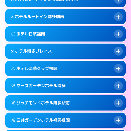
交通費:
無料
福岡市博多区博多駅前2-7-9
map
092-433-0400
smartphone
案内方法:
女性が直接お部屋まで伺います。
福岡市博多区博多駅南3-7-32
map
このホテルの詳細ページを見る →
× ホテルルートイン博多駅南
info
交通費:
無料
092-273-0050
smartphone
このホテルの詳細ページを見る →
info
案内方法:
派遣できません。
福岡市博多区中洲5-4-21
map
◯ ホテル日航福岡
交通費:
無料
092-477-8885
smartphone
このホテルの詳細ページを見る →
info
案内方法:
派遣できません。
福岡市博多区博多駅前1-1-20
map
× ホテル博多プレイス
交通費:
無料
092-473-4123
smartphone
このホテルの詳細ページを見る →
info
案内方法:
女性が直接お部屋まで伺います。
福岡市博多区博多駅南2-8-19
map
△ ホテル法華クラブ福岡
交通費:
無料
092-482-1111
smartphone
このホテルの詳細ページを見る →
info
案内方法:
派遣できません。
福岡市博多区博多駅前2-18-25
map
※ マースガーデンホテル博多
交通費:
無料
092-404-7770
smartphone
このホテルの詳細ページを見る →
info
案内方法:
状況により派遣できません。
福岡市博多区築港本町3-16
map
※ リッチモンドホテル博多駅前
交通費:
無料
092-271-3171
smartphone
このホテルの詳細ページを見る →
info
案内方法:
カードキーにつきホテルの入り口で
福岡市博多区住吉3-1-90
map
※ 三井ガーデンホテル福岡祇園
待ち合わせ。
交通費:
無料
このホテルの詳細ページを見る →
info