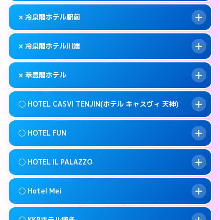
このホテルの詳細ページを見る →
info
092-483-5111
smartphone
案内方法:
女性が直接お部屋まで伺います。
× 冷泉閣ホテル駅前
交通費:
無料
福岡市博多区博多駅前4-9-2
map
092-272-1123
smartphone
案内方法:
カードキーにつきホテルの入り口で
福岡市博多区築港本町2-1
map
このホテルの詳細ページを見る →
× 冷泉閣ホテル川端
info
待ち合わせ。
交通費:
無料
このホテルの詳細ページを見る →
info
050- 5576- 8380
smartphone
案内方法:
派遣できません。
× 萃豊閣ホテル
交通費:
無料
福岡市博多区中洲5-4-19
map
092-441-8601
smartphone
案内方法:
派遣できません。
福岡市博多区博多駅前1-28-3
map
このホテルの詳細ページを見る →
◯ HOTEL CASVI TENJIN(ホテル キャスヴィ 天神)
info
交通費:
2,000円
092-281-1811
smartphone
このホテルの詳細ページを見る →
info
案内方法:
派遣できません。
福岡市博多区上川端町8-21
map
◯ HOTEL FUN
交通費:
無料
092-587-7771
smartphone
このホテルの詳細ページを見る →
info
案内方法:
女性が直接お部屋まで伺います。
福岡市博多区寿町3-5-25
map
◯ HOTEL IL PALAZZO
交通費:
無料
092-751-5811
smartphone
このホテルの詳細ページを見る →
info
案内方法:
女性が直接お部屋まで伺います。
福岡市中央区渡辺通5-20-6
map
◯ Hotel Mei
交通費:
無料
092-791-7779
smartphone
このホテルの詳細ページを見る →
info
案内方法:
女性が直接お部屋まで伺います。
福岡市中央区今泉1-9-2
map
◯ KKRホテル博多