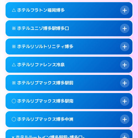
このホテルの詳細ページを見る →
info
092-473-7111
smartphone
案内方法:
カードキーにつきホテルの入り口で
△ ホテルフラトン福岡博多
待ち合わせ。
交通費:
無料
福岡市博多区博多駅中央街4-16
map
092-473-7114
smartphone
案内方法:
カードキーにつきホテルの入り口で
このホテルの詳細ページを見る →
※ ホテルユニゾ博多駅博多口
info
待ち合わせ。
交通費:
無料
福岡市博多区博多駅東1-13-3
map
092-473-7113
smartphone
案内方法:
状況により派遣できません。
このホテルの詳細ページを見る →
※ ホテルリソルトリニティ博多
info
交通費:
無料
福岡市博多区博多駅前2-1-15
map
092-475-8585
smartphone
案内方法:
カードキーにつきホテルの入り口で
福岡市博多区博多駅東2-10-18
map
このホテルの詳細ページを見る →
△ ホテルリファレンス冷泉
info
待ち合わせ。
交通費:
無料
このホテルの詳細ページを見る →
info
092-433-6172
smartphone
案内方法:
カードキーにつきホテルの入り口で
※ ホテルリブマックス博多駅前
待ち合わせ。
交通費:
無料
福岡市博多区博多駅前3-6-7
map
092-282-9269
smartphone
案内方法:
状況により派遣できません。
このホテルの詳細ページを見る →
◯ ホテルリブマックス博多駅南
info
交通費:
無料
福岡市博多区中洲4-4-10
map
092-283-5133
smartphone
案内方法:
カードキーにつきホテルの入り口で
福岡市博多区冷泉町9-29
map
このホテルの詳細ページを見る →
◯ ホテルリブマックス博多中洲
info
待ち合わせ。
交通費:
無料
このホテルの詳細ページを見る →
info
092-419-2280
smartphone
案内方法:
女性が直接お部屋まで伺います。
× ホテルルートイン博多駅前-博多口-