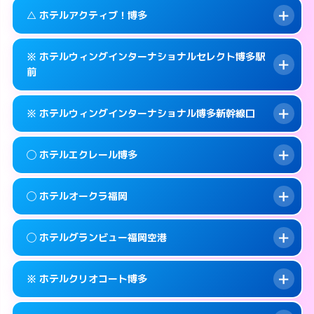
092-483-7711
smartphone
案内方法:
カードキーにつきホテルの入り口で
このホテルの詳細ページを見る →
△ ホテルアクティブ！博多
info
待ち合わせ。
交通費:
無料
福岡市博多区博多駅東 1-1-29
map
092-283-7060
smartphone
案内方法:
女性が直接お部屋まで伺います。
このホテルの詳細ページを見る →
※ ホテルウィングインターナショナルセレクト博多駅
info
交通費:
無料
福岡市博多区冷泉町8-24
map
前
092-452-4123
smartphone
案内方法:
状況により派遣できません。
福岡市博多区博多駅南2-2-5
map
このホテルの詳細ページを見る →
info
※ ホテルウィングインターナショナル博多新幹線口
092-452-0001
smartphone
このホテルの詳細ページを見る →
info
交通費:
無料
福岡市博多区博多駅前3-20-16
map
案内方法:
カードキーにつきホテルの入り口で
◯ ホテルエクレール博多
待ち合わせ。
このホテルの詳細ページを見る →
info
交通費:
無料
092-476-9111
smartphone
案内方法:
カードキーにつきホテルの入り口で
◯ ホテルオークラ福岡
待ち合わせ。
交通費:
無料
福岡市博多区博多駅前3-22-19
map
092-431-0111
smartphone
案内方法:
女性が直接お部屋まで伺います。
このホテルの詳細ページを見る →
◯ ホテルグランビュー福岡空港
info
交通費:
無料
福岡市博多区博多駅東1-17-17
map
092-283-2000
smartphone
案内方法:
女性が直接お部屋まで伺います。
福岡市博多区須崎町1-1
map
このホテルの詳細ページを見る →
※ ホテルクリオコート博多
info
交通費:
無料
092-262-1111
smartphone
このホテルの詳細ページを見る →
info
案内方法:
女性が直接お部屋まで伺います。