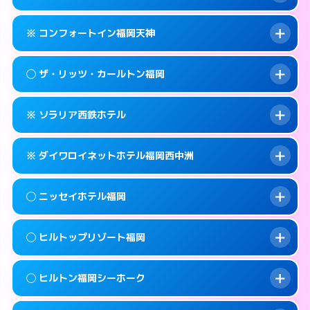
交通費:
無料
092-733-0130
smartphone
このホテルの詳細ページを見る →
info
案内方法:
女性が直接お部屋まで伺います。
福岡市中央区春吉3-26-30
map
※ コンフォートイン福岡天神
交通費:
無料
092-733-3900
smartphone
このホテルの詳細ページを見る →
info
案内方法:
女性が直接お部屋まで伺います。
福岡市中央区春吉1-6-5
map
◯ ザ・リッツ・カールトン福岡
交通費:
無料
092-733-0330
smartphone
このホテルの詳細ページを見る →
info
案内方法:
カードキーにつきホテルの入り口で
福岡市中央区春吉3-21-10
map
※ ソラリア西鉄ホテル
待ち合わせ。
交通費:
無料
このホテルの詳細ページを見る →
info
092-711-2811
smartphone
案内方法:
女性が直接お部屋まで伺います。
※ ダイワロイネットホテル福岡西中洲
交通費:
無料
福岡市中央区天神1-2-1
map
092-401-8888
smartphone
案内方法:
カードキーにつきホテルの入り口で
福岡市中央区大名2-6-50
map
このホテルの詳細ページを見る →
◯ ニッセイホテル福岡
info
待ち合わせ。
交通費:
無料
このホテルの詳細ページを見る →
info
092-761-6500
smartphone
案内方法:
カードキーにつきホテルの入り口で
◯ ヒルトップリゾート福岡
待ち合わせ。
交通費:
無料
福岡市中央区天神2-2-43
map
092-409-3155
smartphone
案内方法:
女性が直接お部屋まで伺います。
このホテルの詳細ページを見る →
◯ ヒルトン福岡シーホーク
info
交通費:
1,000円
福岡市中央区西中洲1-9
map
092-732-0900
smartphone