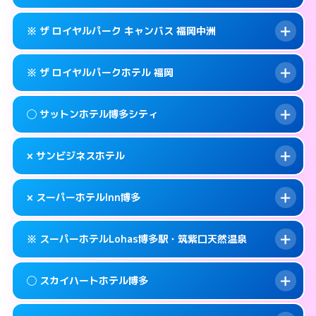
交通費:
無料
福岡市博多区博多駅東2-9-29
map
092-282-1234
smartphone
案内方法:
女性が直接お部屋まで伺います。
このホテルの詳細ページを見る →
※ ザ ロイヤルパーク キャンバス 福岡中洲
info
交通費:
無料
福岡市博多区住吉1-2-82
map
092-431-1211
smartphone
案内方法:
カードキーにつきホテルの入り口で
福岡市博多区博多駅前2-1-1
map
このホテルの詳細ページを見る →
※ ザ ロイヤルパークホテル 福岡
info
待ち合わせ。
交通費:
無料
このホテルの詳細ページを見る →
info
092-431-8702
smartphone
案内方法:
カードキーにつきホテルの入り口で
◯ サットンホテル博多シティ
待ち合わせ。
交通費:
無料
福岡市博多区博多駅前2-8-12
map
092-291-1188
smartphone
案内方法:
カードキーにつきホテルの入り口で
このホテルの詳細ページを見る →
× サンビジネスホテル
info
待ち合わせ。
交通費:
無料
福岡市博多区中洲5-6-20
map
092-414-1111
smartphone
案内方法:
女性が直接お部屋まで伺います。
このホテルの詳細ページを見る →
× スーパーホテルInn博多
info
交通費:
無料
福岡市博多区博多駅前2-14-13
map
092-433-2305
smartphone
案内方法:
派遣できません。
福岡市博多区博多駅前3-4-8
map
このホテルの詳細ページを見る →
※ スーパーホテルLohas博多駅・筑紫口天然温泉
info
交通費:
無料
092-411-1155
smartphone
このホテルの詳細ページを見る →
info
案内方法:
派遣できません。
福岡市博多区博多駅前2-16-16
map
◯ スカイハートホテル博多
交通費:
無料
092-282-9000
smartphone
このホテルの詳細ページを見る →
info
案内方法:
24:00以降はホテルの入り口で待ち