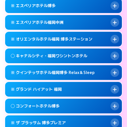
092-452-5489
smartphone
案内方法:
女性が直接お部屋まで伺います。
※ エスペリアホテル博多
交通費:
無料
福岡市博多区博多駅前2-17-11
map
092-581-0300
smartphone
案内方法:
女性が直接お部屋まで伺います。
福岡市博多区竹丘町2-4-12
map
このホテルの詳細ページを見る →
※ エスペリアホテル福岡中洲
info
交通費:
無料
092-433-3900
smartphone
このホテルの詳細ページを見る →
info
案内方法:
カードキーにつきホテルの入り口で
福岡市博多区博多駅南1-9-18
map
※ オリエンタルホテル福岡 博多ステーション
待ち合わせ。
交通費:
無料
このホテルの詳細ページを見る →
info
092-412-7272
smartphone
案内方法:
カードキーにつきホテルの入り口で
◯ キャナルシティ・福岡ワシントンホテル
待ち合わせ。
交通費:
無料
福岡市博多区博多駅前2-11‐4
map
092-271-0077
smartphone
案内方法:
カードキーにつきホテルの入り口で
このホテルの詳細ページを見る →
※ クインテッサホテル福岡博多 Relax＆Sleep
info
待ち合わせ。
交通費:
無料
福岡市博多区須崎町2-1
map
0570-051-153
smartphone
案内方法:
女性が直接お部屋まで伺います。
このホテルの詳細ページを見る →
※ グランド ハイアット 福岡
info
交通費:
無料
福岡市博多区博多駅中央街4-23
map
092-282-8800
smartphone
案内方法:
カードキーにつきホテルの入り口で
福岡市博多区住吉1-2-20
map
このホテルの詳細ページを見る →
◯ コンフォートホテル博多
info
待ち合わせ。
交通費:
無料
このホテルの詳細ページを見る →
info
092-292-6728
smartphone
案内方法:
カードキーにつきホテルの入り口で
※ ザ ブラッサム 博多プレミア
待ち合わせ。