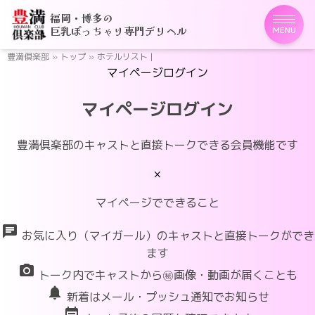
福岡・博多の
巨乳ぽっちゃり専門デリヘル
MENU
豊満倶楽部
»
トップ
»
ホテルリスト |
マイページログイン
マイページログイン
豊満倶楽部のキャストと直接トークできる会員機能です
×
マイページでできること
chat
お気に入り（マイガール）のキャストと直接トークができ
ます
photo_camera
トーク内でキャストから㊙画像・動画が届くことも
notifications
新着はメール・プッシュ通知でお知らせ
event_note