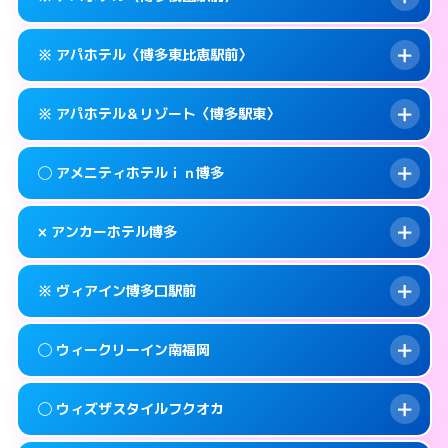
待ち合わせ。
交通費:
無料
このホテルの詳細ページを見る →
info
0570-056-311
smartphone
案内方法:
カードキーにつきホテルの入り口で
※ アパホテル〈博多東比恵駅前〉
待ち合わせ。
交通費:
無料
福岡市博多区博多駅東1-14-1
map
0570-056-311
smartphone
案内方法:
カードキーにつきホテルの入り口で
このホテルの詳細ページを見る →
※ アパホテル＆リゾート〈博多駅東〉
info
待ち合わせ。
交通費:
無料
福岡市博多区博多駅東1-11-11
map
0570-097-011
smartphone
案内方法:
カードキーにつきホテルの入り口で
このホテルの詳細ページを見る →
◯ アメニティホテルｉｎ博多
info
待ち合わせ。
交通費:
無料
福岡市博多区祇園町1-1
map
092-433-6675
smartphone
案内方法:
カードキーにつきホテルの入り口で
このホテルの詳細ページを見る →
× アンカーホテル博多
info
待ち合わせ。
交通費:
無料
福岡市博多区東比恵2-16-13
map
0570-009-011
smartphone
案内方法:
女性が直接お部屋まで伺います。
このホテルの詳細ページを見る →
※ ヴィアイン博多口駅前
info
交通費:
無料
福岡市博多区博多駅東1-18-1
map
092-282-0041
smartphone
案内方法:
派遣できません。
福岡市博多区上川端町14-25
map
このホテルの詳細ページを見る →
◯ ウィークリーイン南福岡
info
交通費:
無料
092-432-1211
smartphone
このホテルの詳細ページを見る →
info
案内方法:
カードキーにつきホテルの入り口で
福岡市博多区博多駅南1-4-6
map
◯ ウィズザスタイルフクオカ
待ち合わせ。
交通費:
2,000円
このホテルの詳細ページを見る →
info