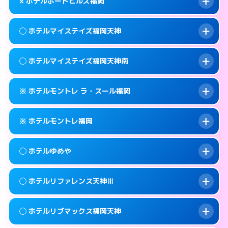
map
× ホテルポートヒルズ福岡
交通費:
無料
092-737-3901
smartphone
このホテルの詳細ページを見る →
info
案内方法:
女性が直接お部屋まで伺います。
福岡市中央区地行1-4-6
map
◯ ホテルマイステイズ福岡天神
交通費:
2,000円
092-534-4126
smartphone
このホテルの詳細ページを見る →
info
案内方法:
派遣できません。
福岡市中央区大宮1-1-6
map
◯ ホテルマイステイズ福岡天神南
交通費:
無料
092-741-3535
smartphone
このホテルの詳細ページを見る →
info
案内方法:
女性が直接お部屋まで伺います。
福岡市中央区西公園14-24
map
※ ホテルモントレ ラ・スール福岡
交通費:
無料
092-687-1100
smartphone
このホテルの詳細ページを見る →
info
案内方法:
女性が直接お部屋まで伺います。
福岡市中央区天神3-5-7
map
※ ホテルモントレ福岡
交通費:
無料
092-286-1700
smartphone
このホテルの詳細ページを見る →
info
案内方法:
カードキーにつきホテルの入り口で
福岡市中央区春吉3-14-20
map
◯ ホテルゆめや
待ち合わせ。
交通費:
無料
このホテルの詳細ページを見る →
info
092-726-7111
smartphone
案内方法:
カードキーにつきホテルの入り口で
◯ ホテルリファレンス天神Ⅲ
待ち合わせ。
交通費:
無料
福岡市中央区大名2-8-27
map
092-734-7111
smartphone
案内方法:
女性が直接お部屋まで伺います。
このホテルの詳細ページを見る →
◯ ホテルリブマックス福岡天神
info
交通費:
無料
福岡市中央区渡辺通3-4-13
map
092-524-7588
smartphone