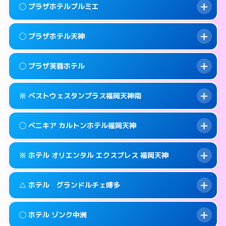
案内方法:
女性が直接お部屋まで伺います。
福岡市中央区赤坂1-15-31
map
このホテルの詳細ページを見る →
◯ プラザホテルプルミエ
info
交通費:
2,000円
092-771-2131
smartphone
このホテルの詳細ページを見る →
info
案内方法:
女性が直接お部屋まで伺います。
福岡市中央区輝国1-1-33
map
◯ プラザホテル天神
交通費:
無料
092-844-8111
smartphone
このホテルの詳細ページを見る →
info
案内方法:
女性が直接お部屋まで伺います。
福岡市中央区地行浜2-2-3
map
◯ プラザ芙蓉ホテル
交通費:
無料
0570-076-633
smartphone
このホテルの詳細ページを見る →
info
案内方法:
女性が直接お部屋まで伺います。
福岡市中央区大名1-14-13
map
※ ベストウェスタンプラス福岡天神南
交通費:
無料
0570-056-633
smartphone
このホテルの詳細ページを見る →
info
案内方法:
女性が直接お部屋まで伺います。
福岡市中央区大名1-9-63
map
◯ ベニキア カルトンホテル福岡天神
交通費:
無料
092-761-9633
smartphone
このホテルの詳細ページを見る →
info
案内方法:
カードキーにつきホテルの入り口で
福岡市中央区渡辺通2-3-28
map
※ ホテル オリエンタル エクスプレス 福岡天神
待ち合わせ。
交通費:
無料
このホテルの詳細ページを見る →
info
092-718-7700
smartphone
案内方法:
女性が直接お部屋まで伺います。
△ ホテル グランドルチェ博多
交通費:
無料
福岡市中央区春吉3-13-19
map
092-522-4980
smartphone
案内方法:
カードキーにつきホテルの入り口で
福岡市中央区清川1-14-15
map
このホテルの詳細ページを見る →
◯ ホテル ゾンク中洲
info
待ち合わせ。
交通費:
無料