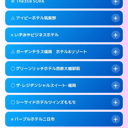
糟屋郡篠栗町大字乙犬985-1
map
※ The358 SORA
交通費:
3,000円
092-605-3301
smartphone
このホテルの詳細ページを見る →
info
案内方法:
女性が直接お部屋まで伺います。
福岡市東区和白丘2-3-1
map
△ アイビーホテル筑紫野
交通費:
3,000円
092-603-2525
smartphone
このホテルの詳細ページを見る →
info
案内方法:
24:00以降はホテルの入り口で待ち
福岡市東区西戸崎18-25
map
× いずみやビジネスホテル
合わせ。
交通費:
3,000円
このホテルの詳細ページを見る →
info
092-665-1616
smartphone
案内方法:
状況により派遣できません。
△ ガーデンテラス福岡 ホテル&リゾート
交通費:
2,000円
福岡市東区香椎照葉6-6-5
map
092-920-2130
smartphone
案内方法:
派遣できません。
筑紫野市湯町1-14-3
map
このホテルの詳細ページを見る →
◯ グリーンリッチホテル西鉄大橋駅前
info
交通費:
3,000円
070-9034-6635
smartphone
このホテルの詳細ページを見る →
info
案内方法:
状況により派遣できません。
福岡市西区姪の浜4-15-9
map
◯ ザ･レジデンシャルスイート･福岡
交通費:
無料
092-881-0067
smartphone
このホテルの詳細ページを見る →
info
案内方法:
女性が直接お部屋まで伺います。
福岡市西区小戸2-3-55
map
◯ シーサイドホテルツインズももち
交通費:
2,000円
092-552-4400
smartphone
このホテルの詳細ページを見る →
info
案内方法:
女性が直接お部屋まで伺います。
福岡市南区大橋1-7-15
map
× パープルホテル二日市
交通費:
2,000円
092-846-8585
smartphone