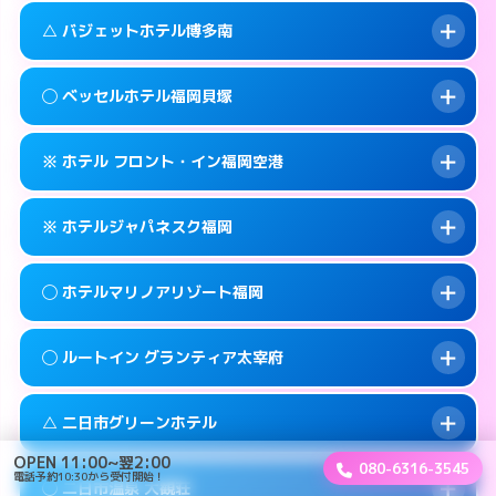
このホテルの詳細ページを見る →
info
案内方法:
女性が直接お部屋まで伺います。
福岡市早良区百道浜1-3-70
map
△ バジェットホテル博多南
交通費:
3,000円
092-822-5001
smartphone
このホテルの詳細ページを見る →
info
案内方法:
派遣できません。
福岡市早良区百道浜1-7-4
map
◯ ベッセルホテル福岡貝塚
交通費:
2,000円
092-922-2131
smartphone
このホテルの詳細ページを見る →
info
案内方法:
状況により派遣できません。
筑紫野市湯町2-5-6
map
※ ホテル フロント・イン福岡空港
交通費:
2,000円
092-592-0033
smartphone
このホテルの詳細ページを見る →
info
案内方法:
女性が直接お部屋まで伺います。
春日市上白水8-152
map
※ ホテルジャパネスク福岡
交通費:
2,000円
092-642-0101
smartphone
このホテルの詳細ページを見る →
info
案内方法:
カードキーにつきホテルの入り口で
福岡市東区箱崎7-10-65
map
◯ ホテルマリノアリゾート福岡
待ち合わせ。
交通費:
1,000円
このホテルの詳細ページを見る →
info
092-624-6688
smartphone
案内方法:
カードキーにつきホテルの入り口で
◯ ルートイン グランティア太宰府
待ち合わせ。
交通費:
3,000円
糟屋郡志免町別府2-18-1
map
092-645-2080
smartphone
案内方法:
女性が直接お部屋まで伺います。
このホテルの詳細ページを見る →
△ 二日市グリーンホテル
info
交通費:
3,000円
福岡市東区箱崎6-18−12
map
092-895-5511
smartphone
OPEN 11:00~翌2:00
080-6316-3545
案内方法:
女性が直接お部屋まで伺います。
電話予約10:30から受付開始！
福岡市西区小戸2-12-43
map
このホテルの詳細ページを見る →
◯ 二日市温泉 大観荘
info