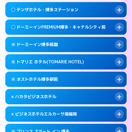
092-409-4755
smartphone
案内方法:
女性が直接お部屋まで伺います。
このホテルの詳細ページを見る →
◯ テンザホテル・博多ステーション
info
交通費:
無料
福岡市博多区冷泉町2-7
map
092-283-2800
smartphone
案内方法:
女性が直接お部屋まで伺います。
福岡市博多区中洲中島町1-1
map
このホテルの詳細ページを見る →
◯ ドーミーインPREMIUM博多・キャナルシティ前
info
交通費:
無料
092-472-1800
smartphone
このホテルの詳細ページを見る →
info
案内方法:
女性が直接お部屋まで伺います。
福岡市博多区博多駅前2-3-9
map
※ ドーミーイン博多祇園
交通費:
無料
092-472-0211
smartphone
このホテルの詳細ページを見る →
info
案内方法:
女性が直接お部屋まで伺います。
福岡市博多区博多駅東2-5-33
map
※ トマリエ ホテル(TOMARIE HOTEL)
交通費:
無料
092-272-5489
smartphone
このホテルの詳細ページを見る →
info
案内方法:
カードキーにつきホテルの入り口で
福岡市博多区祇園町9-1
map
※ ネストホテル博多駅前
待ち合わせ。
交通費:
無料
このホテルの詳細ページを見る →
info
092-271-5489
smartphone
案内方法:
カードキーにつきホテルの入り口で
× ハカタビジネスホテル
待ち合わせ。
交通費:
無料
福岡市博多区冷泉町1-12
map
092-441-2905
smartphone
案内方法:
カードキーにつきホテルの入り口で
このホテルの詳細ページを見る →
× ビジネスホテルエルカーサ南福岡
info
待ち合わせ。
交通費:
無料
福岡市博多区堅粕4-26-22
map
092-260-1695
smartphone
案内方法:
派遣できません。
このホテルの詳細ページを見る →
※ プリンス スマート イン 博多
info