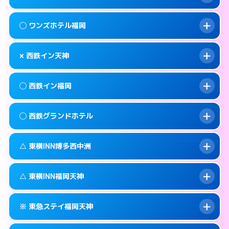
交通費:
無料
092-720-7711
smartphone
このホテルの詳細ページを見る →
info
案内方法:
カードキーにつきホテルの入り口で
福岡市中央区大名1-15-22
map
◯ ワンズホテル福岡
待ち合わせ。
交通費:
無料
このホテルの詳細ページを見る →
info
092-717-2477
smartphone
案内方法:
状況により派遣できません。
× 西鉄イン天神
交通費:
2,000円
福岡市中央区天神2-6-16
map
092-739-2055
smartphone
案内方法:
女性が直接お部屋まで伺います。
福岡市中央区渡辺通4-8-25
map
このホテルの詳細ページを見る →
◯ 西鉄イン福岡
info
交通費:
無料
092-738-5533
smartphone
このホテルの詳細ページを見る →
info
案内方法:
派遣できません。
福岡市中央区今川1-3-3
map
◯ 西鉄グランドホテル
交通費:
無料
092-713-5454
smartphone
このホテルの詳細ページを見る →
info
案内方法:
女性が直接お部屋まで伺います。
福岡市中央区渡辺通4-7-1
map
△ 東横INN博多西中洲
交通費:
無料
092-712-5858
smartphone
このホテルの詳細ページを見る →
info
案内方法:
女性が直接お部屋まで伺います。
福岡市中央区天神1-16-1
map
△ 東横INN福岡天神
交通費:
無料
092-781-0711
smartphone
このホテルの詳細ページを見る →
info
案内方法:
状況により派遣できません。
福岡市中央区大名2-6-60
map
※ 東急ステイ福岡天神
交通費:
無料
092-739-1045
smartphone
このホテルの詳細ページを見る →
info