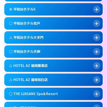
092-735-1100
smartphone
このホテルの詳細ページを見る →
info
案内方法:
カードキーにつきホテルの入り口で
福岡市中央区西中洲5-10
map
※ 平和台ホテル5
待ち合わせ。
交通費:
無料
このホテルの詳細ページを見る →
info
092-761-0345
smartphone
案内方法:
女性が直接お部屋まで伺います。
◯ 平和台ホテル荒戸
交通費:
2,000円
福岡市中央区警固1-9-3
map
092-524-2121
smartphone
案内方法:
カードキーにつきホテルの入り口で
福岡市中央区高砂1-1-18
map
このホテルの詳細ページを見る →
△ 平和台ホテル大手門
info
待ち合わせ。
交通費:
2,000円
このホテルの詳細ページを見る →
info
092-732-5000
smartphone
案内方法:
女性が直接お部屋まで伺います。
◯ 平和台ホテル天神
交通費:
1,000円
福岡市中央区今川1-4－2
map
092-761-1361
smartphone
案内方法:
状況により派遣できません。
福岡市中央区荒戸1-5-27
map
このホテルの詳細ページを見る →
△ HOTEL AZ 福岡篠栗店
info
交通費:
無料
092-741-4422
smartphone
このホテルの詳細ページを見る →
info
案内方法:
女性が直接お部屋まで伺います。
福岡市中央区大手門1-5-4
map
△ HOTEL AZ 福岡和白店
交通費:
3,000円
092-737-1000
smartphone
このホテルの詳細ページを見る →
info
案内方法:
状況により派遣できません。
福岡市中央区舞鶴1-5-6
map
◯ THE LUIGANS Spa＆Resort
交通費:
3,000円
092-947-3310
smartphone
このホテルの詳細ページを見る →
info
案内方法:
状況により派遣できません。