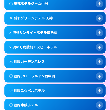
案内方法:
状況により派遣できません。
福岡市中央区西中洲1-16
map
◯ 東邦ホテルグーム中洲
交通費:
無料
092-725-1045
smartphone
このホテルの詳細ページを見る →
info
案内方法:
カードキーにつきホテルの入り口で
福岡市中央区渡辺通5-15-14
map
※ 博多グリーンホテル 天神
待ち合わせ。
交通費:
無料
このホテルの詳細ページを見る →
info
092-762-0109
smartphone
案内方法:
女性が直接お部屋まで伺います。
× 博多サンライトホテル檜乃扇
交通費:
無料
福岡市中央区春吉3-21-24
map
050-1807-3131
smartphone
案内方法:
カードキーにつきホテルの入り口で
福岡市中央区渡辺通5-7-22
map
このホテルの詳細ページを見る →
× 浜の町病院前エスビーホテル
info
待ち合わせ。
交通費:
無料
このホテルの詳細ページを見る →
info
092-722-3636
smartphone
案内方法:
派遣できません。
△ 福岡ガーデンパレス
交通費:
無料
福岡市中央区大名2-9-11
map
092-522-0080
smartphone
案内方法:
派遣できません。
福岡市中央区清川2-6-23
map
このホテルの詳細ページを見る →
◯ 福岡フローラルイン西中洲
info
交通費:
無料
092-717-6600
smartphone
このホテルの詳細ページを見る →
info
案内方法:
状況により派遣できません。
福岡市中央区長浜1-2-24
map
※ 福岡ユウベルホテル
交通費:
無料
092-713-1112
smartphone
このホテルの詳細ページを見る →
info
案内方法:
女性が直接お部屋まで伺います。
福岡市中央区天神4-8-15
map
◯ 福岡東映ホテル
交通費:
無料