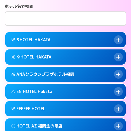
ホテル名で検索
※ &HOTEL HAKATA
※ ９HOTEL HAKATA
交通費:
無料
案内方法:
カードキーにつきホテルの入り口で
※ ANAクラウンプラザホテル福岡
待ち合わせ。
交通費:
無料
092-282-2225
smartphone
案内方法:
カードキーにつきホテルの入り口で
△ EN HOTEL Hakata
待ち合わせ。
交通費:
無料
福岡市博多区冷泉町9-6
map
092-263-5010
smartphone
案内方法:
カードキーにつきホテルの入り口で
このホテルの詳細ページを見る →
※ FFFFFF HOTEL
info
待ち合わせ。
交通費:
無料
福岡市博多区冷泉町9-16
map
092-471-7111
smartphone
案内方法:
状況により派遣できません。
このホテルの詳細ページを見る →
◯ HOTEL AZ 福岡金の隈店
info