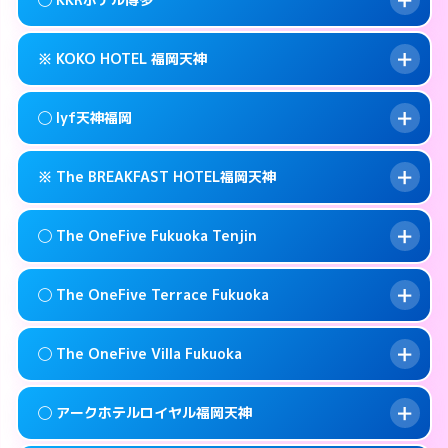
交通費:
無料
0570-009-915
smartphone
このホテルの詳細ページを見る →
info
案内方法:
女性が直接お部屋まで伺います。
福岡市中央区春吉3-13-1
map
※ KOKO HOTEL 福岡天神
交通費:
無料
092-771-6221
smartphone
このホテルの詳細ページを見る →
info
案内方法:
女性が直接お部屋まで伺います。
福岡市中央区春吉2-16-19
map
◯ lyf天神福岡
交通費:
無料
092-521-1361
smartphone
このホテルの詳細ページを見る →
info
案内方法:
カードキーにつきホテルの入り口で
福岡市中央区薬院4-21-1
map
※ The BREAKFAST HOTEL福岡天神
待ち合わせ。
交通費:
無料
このホテルの詳細ページを見る →
info
092-714-5445
smartphone
案内方法:
女性が直接お部屋まで伺います。
◯ The OneFive Fukuoka Tenjin
交通費:
無料
福岡市中央区今泉1-22-14
map
092-753-8695
smartphone
案内方法:
カードキーにつきホテルの入り口で
福岡市中央区今泉1-2-13
map
このホテルの詳細ページを見る →
◯ The OneFive Terrace Fukuoka
info
待ち合わせ。
交通費:
無料
このホテルの詳細ページを見る →
info
0120-996-941
smartphone
案内方法:
女性が直接お部屋まで伺います。
◯ The OneFive Villa Fukuoka
交通費:
無料
福岡市中央区春吉3-23-32
map
0570-003-515
smartphone
案内方法:
女性が直接お部屋まで伺います。
福岡市中央区大名2-8-12
map
このホテルの詳細ページを見る →
◯ アークホテルロイヤル福岡天神
info
交通費:
無料
0570-075-015
smartphone