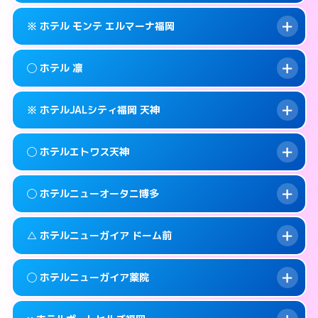
このホテルの詳細ページを見る →
info
092-401-1905
smartphone
案内方法:
状況により派遣できません。
※ ホテル モンテ エルマーナ福岡
交通費:
無料
福岡市中央区天神3-3-14
map
092-406-1331
smartphone
案内方法:
女性が直接お部屋まで伺います。
福岡市中央区西中洲12-18
map
このホテルの詳細ページを見る →
◯ ホテル 凛
info
交通費:
無料
092-771-7717
smartphone
このホテルの詳細ページを見る →
info
案内方法:
カードキーにつきホテルの入り口で
福岡市中央区春吉3-14-27
map
※ ホテルJALシティ福岡 天神
待ち合わせ。
交通費:
無料
このホテルの詳細ページを見る →
info
092-735-7111
smartphone
案内方法:
女性が直接お部屋まで伺います。
◯ ホテルエトワス天神
交通費:
無料
福岡市中央区渡辺通3-4-24
map
092-718-8300
smartphone
案内方法:
カードキーにつきホテルの入り口で
福岡市中央区春吉3-14-14
map
このホテルの詳細ページを見る →
◯ ホテルニューオータニ博多
info
待ち合わせ。
交通費:
無料
このホテルの詳細ページを見る →
info
092-718-7558
smartphone
案内方法:
女性が直接お部屋まで伺います。
△ ホテルニューガイア ドーム前
交通費:
無料
福岡市中央区大名2-12-5
map
092-737-3233
smartphone
案内方法:
女性が直接お部屋まで伺います。
福岡市中央区天神3-5-18
map
このホテルの詳細ページを見る →
◯ ホテルニューガイア薬院
info
交通費:
2,000円
092-714-1111
smartphone
このホテルの詳細ページを見る →
info
案内方法:
状況により派遣できません。
福岡市中央区渡辺通1-1-2