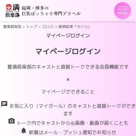
福岡・博多の
巨乳ぽっちゃり専門デリヘル
MENU
豊満倶楽部
»
トップ
»
口コミ
»
検索結果「タバコ」
マイページログイン
マイページログイン
豊満倶楽部のキャストと直接トークできる会員機能です
×
マイページでできること
chat
お気に入り（マイガール）のキャストと直接トークができ
ます
photo_camera
トーク内でキャストから㊙画像・動画が届くことも
notifications
新着はメール・プッシュ通知でお知らせ