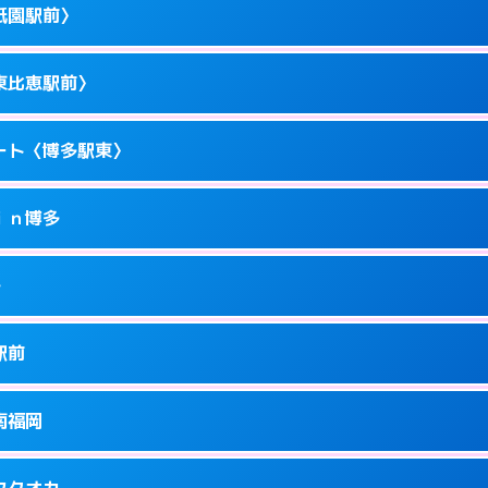
駅前4-10－15
祇園駅前〉
1
ページを見る →
ーにつきホテルの入り口で待ち合わせ。
駅東1-14-1
東比恵駅前〉
1
ページを見る →
ーにつきホテルの入り口で待ち合わせ。
駅東1-11-11
ート〈博多駅東〉
1
ページを見る →
ーにつきホテルの入り口で待ち合わせ。
園町1-1
ｉｎ博多
5
ページを見る →
ーにつきホテルの入り口で待ち合わせ。
恵2-16-13
多
1
ページを見る →
接お部屋まで伺います。
駅東1-18-1
駅前
1
ページを見る →
ません。
川端町14-25
南福岡
1
ページを見る →
ーにつきホテルの入り口で待ち合わせ。
駅南1-4-6
フクオカ