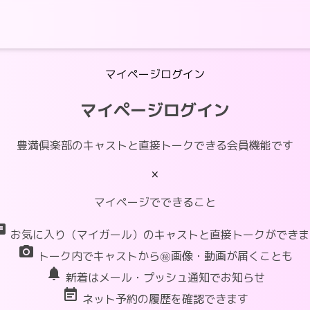
マイページログイン
マイページログイン
豊満倶楽部のキャストと直接トークできる会員機能です
×
マイページでできること
at
お気に入り（マイガール）のキャストと直接トークができま
photo_camera
トーク内でキャストから㊙画像・動画が届くことも
notifications
新着はメール・プッシュ通知でお知らせ
event_note
ネット予約の履歴を確認できます