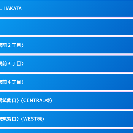
り派遣できません。
良屋町10-21
L HAKATA
2
ページを見る →
0以降はホテルの入り口で待ち合わせ。
駅東1-12-3
1
ページを見る →
ません。
駅東1-9-36
駅前２丁目〉
3
ページを見る →
ーにつきホテルの入り口で待ち合わせ。
川端町10-1
駅前３丁目〉
0
ページを見る →
ーにつきホテルの入り口で待ち合わせ。
駅前3-11-20
駅前４丁目〉
1
ページを見る →
ーにつきホテルの入り口で待ち合わせ。
駅前2-11-12
筑紫口〉(CENTRAL棟)
1
ページを見る →
接お部屋まで伺います。
駅前3-11-6
筑紫口〉(WEST棟)
1
ページを見る →
ーにつきホテルの入り口で待ち合わせ。