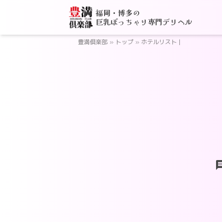
福岡・博多の
巨乳ぽっちゃり専門デリヘル
豊満倶楽部
»
トップ
»
ホテルリスト |
ch