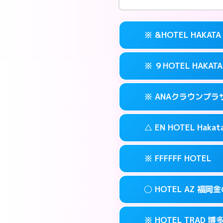
※ &HOTEL HAKATA
※ ９HOTEL HAKATA
交通費:
無料
案内方法:
カードキ
※ ANAクラウンプ
交通費:
無料
092-282-222
smartphone
案内方法:
カードキ
福岡市博多区冷
map
△ EN HOTEL Hakat
交通費:
無料
092-263-501
smartphone
このホテルの詳細
info
案内方法:
カードキ
福岡市博多区冷
map
※ FFFFFF HOTEL
交通費:
無料
092-471-711
smartphone
このホテルの詳細
info
案内方法:
状況によ
福岡市博多区博多
map
◯ HOTEL AZ 福岡
交通費:
無料
092-461-050
smartphone
このホテルの詳細
info
案内方法:
カードキ
福岡市博多区博多
map
※ HOTEL TRAD 博