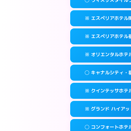
交通費:
2,000円
092-452-548
smartphone
このホテルの詳細
info
案内方法:
女性が直
福岡市博多区博多
map
※ エスペリアホテル
交通費:
無料
092-581-030
smartphone
このホテルの詳細
info
案内方法:
女性が直
福岡市博多区竹丘
map
※ エスペリアホテル
交通費:
無料
092-433-390
smartphone
このホテルの詳細
info
案内方法:
カードキ
福岡市博多区博多
map
※ オリエンタルホテ
交通費:
無料
092-412-727
smartphone
このホテルの詳細
info
案内方法:
カードキ
福岡市博多区博多
map
◯ キャナルシティ・
交通費:
無料
092-271-007
smartphone
このホテルの詳細
info
案内方法:
カードキ
福岡市博多区須
map
※ クインテッサホテル福
交通費:
無料
0570-051-15
smartphone
このホテルの詳細
info
案内方法:
女性が直
福岡市博多区博
map
※ グランド ハイアッ
交通費:
無料
092-282-880
smartphone
このホテルの詳細
info
案内方法:
カードキ
福岡市博多区住吉
map
◯ コンフォートホテ