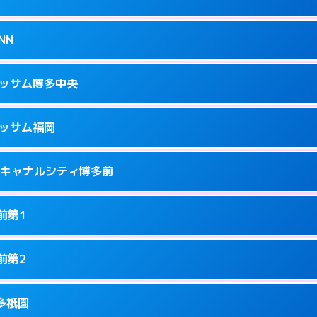
34
ページを見る →
接お部屋まで伺います。
駅南2-13-1
NN
1
ページを見る →
ーにつきホテルの入り口で待ち合わせ。
隈3-14-25
ラッサム博多中央
5
ページを見る →
接お部屋まで伺います。
3-12-1号
ラッサム福岡
8
ページを見る →
ーにつきホテルの入り口で待ち合わせ。
洲中島町4-14
ness キャナルシティ博多前
9
ページを見る →
ーにつきホテルの入り口で待ち合わせ。
駅前2-2-11
前第1
7
ページを見る →
接お部屋まで伺います。
駅東2-2-4
前第2
1
ページを見る →
り派遣できません。
園町6-22
博多祇園
8