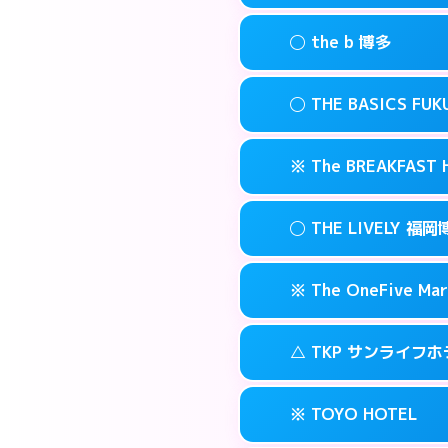
このホテルの詳細
info
案内方法:
状況によ
福岡市博多区博多
map
◯ the b 博多
交通費:
無料
092-482-191
smartphone
このホテルの詳細
info
案内方法:
女性が直
福岡市博多区博多
map
◯ THE BASICS FU
交通費:
無料
03-4405-056
smartphone
このホテルの詳細
info
案内方法:
女性が直
福岡市博多区上
map
※ The BREAKFAS
交通費:
無料
092-415-333
smartphone
このホテルの詳細
info
案内方法:
女性が直
福岡市博多区博多
map
◯ THE LIVELY
交通費:
無料
092-412-123
smartphone
このホテルの詳細
info
案内方法:
カードキ
福岡市博多区博多
map
※ The OneFive Mar
交通費:
無料
0120-996-94
smartphone
このホテルの詳細
info
案内方法:
女性が直
福岡市博多区中洲
map
△ TKP サンライフ
交通費:
無料
050-3138-20
smartphone
このホテルの詳細
info
案内方法:
カードキ
福岡市博多区中洲
map
※ TOYO HOTEL
交通費:
無料
0570-007-77
smartphone
このホテルの詳細
info