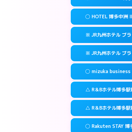
交通費:
3,000円
090-3073-12
smartphone
このホテルの詳細
info
案内方法:
女性が直
福岡市博多区博多
map
◯ HOTEL 博多中洲 I
交通費:
無料
092-513-330
smartphone
このホテルの詳細
info
案内方法:
カードキ
福岡市博多区金の
map
※ JR九州ホテル ブ
交通費:
無料
092-710-767
smartphone
このホテルの詳細
info
案内方法:
女性が直
福岡市博多区住吉
map
※ JR九州ホテル ブ
交通費:
無料
092-291-008
smartphone
このホテルの詳細
info
案内方法:
カードキ
福岡市博多区中
map
◯ mizuka busi
交通費:
無料
092-477-873
smartphone
このホテルの詳細
info
案内方法:
カードキ
福岡市博多区博多
map
△ R＆Bホテル博多駅
交通費:
無料
092-413-878
smartphone
このホテルの詳細
info
案内方法:
女性が直
福岡市博多区博多
map
△ R＆Bホテル博多駅
交通費:
無料
03-4531-968
smartphone
このホテルの詳細
info
案内方法:
状況によ
福岡市博多区祇
map
◯ Rakuten STAY 
交通費:
無料
092-473-989
smartphone