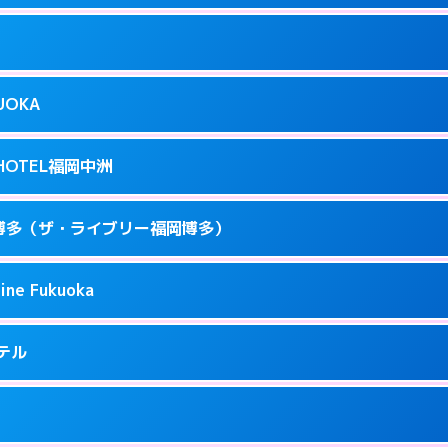
ページを見る →
り派遣できません。
駅前3-3-17
9
ページを見る →
接お部屋まで伺います。
駅前4-3-20
KUOKA
8
ページを見る →
接お部屋まで伺います。
呉服町12-31
T HOTEL福岡中洲
3
ページを見る →
接お部屋まで伺います。
駅南1-3-9
 福岡博多（ザ・ライブリー福岡博多）
4
ページを見る →
ーにつきホテルの入り口で待ち合わせ。
駅東 2-14-1
ine Fukuoka
1
ページを見る →
接お部屋まで伺います。
3-6-19
ホテル
71
ページを見る →
ーにつきホテルの入り口で待ち合わせ。
5-2-18
9
ページを見る →