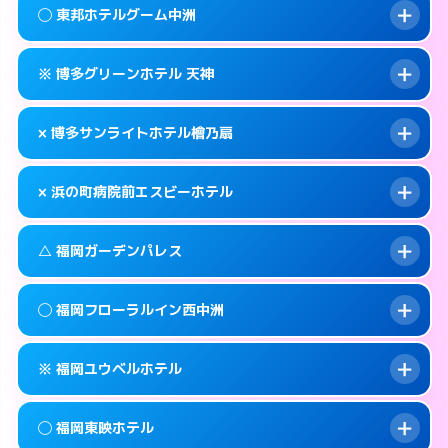
案内方法:
状況により派遣できません。
福岡市中央区西中洲1-16
map
◯ 東邦ホテルグーム中洲
交通費:
無料
092-725-1045
smartphone
このホテルの詳細ページを見る →
info
案内方法:
カードキーにつきホテルの入り口で
福岡市中央区渡辺通5-15-14
map
※ 博多グリーンホテル 天神
待ち合わせ。
交通費:
無料
このホテルの詳細ページを見る →
info
092-762-0109
smartphone
案内方法:
女性が直接お部屋まで伺います。
× 博多サンライトホテル檜乃扇
交通費:
無料
福岡市中央区春吉3-21-24
map
050-1807-3131
smartphone
案内方法:
カードキーにつきホテルの入り口で
福岡市中央区渡辺通5-7-22
map
このホテルの詳細ページを見る →
× 浜の町病院前エスビーホテル
info
待ち合わせ。
交通費:
無料
このホテルの詳細ページを見る →
info
092-722-3636
smartphone
案内方法:
派遣できません。
△ 福岡ガーデンパレス
交通費:
無料
福岡市中央区大名2-9-11
map
092-522-0080
smartphone
案内方法:
派遣できません。
福岡市中央区清川2-6-23
map
このホテルの詳細ページを見る →
◯ 福岡フローラルイン西中洲
info
交通費:
無料
092-717-6600
smartphone
このホテルの詳細ページを見る →
info
案内方法:
状況により派遣できません。
福岡市中央区長浜1-2-24
map
※ 福岡ユウベルホテル
交通費:
無料
092-713-1112
smartphone
このホテルの詳細ページを見る →
info
案内方法:
女性が直接お部屋まで伺います。
福岡市中央区天神4-8-15
map
◯ 福岡東映ホテル
交通費:
無料