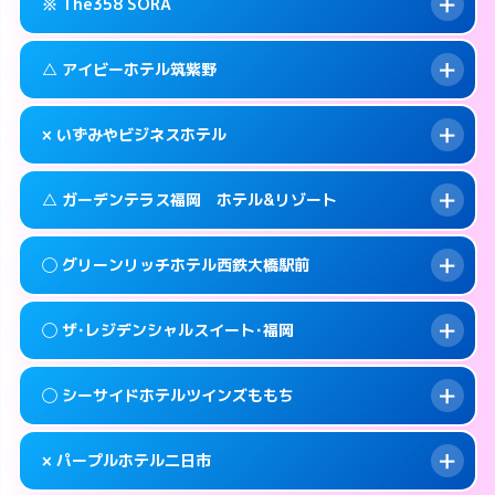
糟屋郡篠栗町大字乙犬985-1
map
※ The358 SORA
交通費:
3,000円
092-605-3301
smartphone
このホテルの詳細ページを見る →
info
案内方法:
女性が直接お部屋まで伺います。
福岡市東区和白丘2-3-1
map
△ アイビーホテル筑紫野
交通費:
3,000円
092-603-2525
smartphone
このホテルの詳細ページを見る →
info
案内方法:
24:00以降はホテルの入り口で待ち
福岡市東区西戸崎18-25
map
× いずみやビジネスホテル
合わせ。
交通費:
3,000円
このホテルの詳細ページを見る →
info
092-665-1616
smartphone
案内方法:
状況により派遣できません。
△ ガーデンテラス福岡 ホテル&リゾート
交通費:
2,000円
福岡市東区香椎照葉6-6-5
map
092-920-2130
smartphone
案内方法:
派遣できません。
筑紫野市湯町1-14-3
map
このホテルの詳細ページを見る →
◯ グリーンリッチホテル西鉄大橋駅前
info
交通費:
3,000円
070-9034-6635
smartphone
このホテルの詳細ページを見る →
info
案内方法:
状況により派遣できません。
福岡市西区姪の浜4-15-9
map
◯ ザ･レジデンシャルスイート･福岡
交通費:
無料
092-881-0067
smartphone
このホテルの詳細ページを見る →
info
案内方法:
女性が直接お部屋まで伺います。
福岡市西区小戸2-3-55
map
◯ シーサイドホテルツインズももち
交通費:
2,000円
092-552-4400
smartphone
このホテルの詳細ページを見る →
info
案内方法:
女性が直接お部屋まで伺います。
福岡市南区大橋1-7-15
map
× パープルホテル二日市
交通費:
2,000円
092-846-8585
smartphone