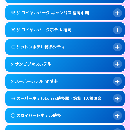
交通費:
無料
福岡市博多区博多駅東2-9-29
map
092-282-1234
smartphone
案内方法:
女性が直接お部屋まで伺います。
このホテルの詳細ページを見る →
※ ザ ロイヤルパーク キャンバス 福岡中洲
info
交通費:
無料
福岡市博多区住吉1-2-82
map
092-431-1211
smartphone
案内方法:
カードキーにつきホテルの入り口で
福岡市博多区博多駅前2-1-1
map
このホテルの詳細ページを見る →
※ ザ ロイヤルパークホテル 福岡
info
待ち合わせ。
交通費:
無料
このホテルの詳細ページを見る →
info
092-431-8702
smartphone
案内方法:
カードキーにつきホテルの入り口で
◯ サットンホテル博多シティ
待ち合わせ。
交通費:
無料
福岡市博多区博多駅前2-8-12
map
092-291-1188
smartphone
案内方法:
カードキーにつきホテルの入り口で
このホテルの詳細ページを見る →
× サンビジネスホテル
info
待ち合わせ。
交通費:
無料
福岡市博多区中洲5-6-20
map
092-414-1111
smartphone
案内方法:
女性が直接お部屋まで伺います。
このホテルの詳細ページを見る →
× スーパーホテルInn博多
info
交通費:
無料
福岡市博多区博多駅前2-14-13
map
092-433-2305
smartphone
案内方法:
派遣できません。
福岡市博多区博多駅前3-4-8
map
このホテルの詳細ページを見る →
※ スーパーホテルLohas博多駅・筑紫口天然温泉
info
交通費:
無料
092-411-1155
smartphone
このホテルの詳細ページを見る →
info
案内方法:
派遣できません。
福岡市博多区博多駅前2-16-16
map
◯ スカイハートホテル博多
交通費:
無料
092-282-9000
smartphone
このホテルの詳細ページを見る →
info
案内方法:
24:00以降はホテルの入り口で待ち