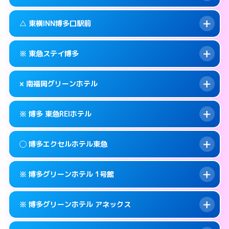
交通費:
無料
福岡市博多区博多駅東2-1-1
map
092-437-1045
smartphone
案内方法:
状況により派遣できません。
福岡市博多区博多駅前1-16-6
map
このホテルの詳細ページを見る →
△ 東横INN博多口駅前
info
交通費:
無料
092-281-1045
smartphone
このホテルの詳細ページを見る →
info
案内方法:
状況により派遣できません。
福岡市博多区祇園町1-38
map
※ 東急ステイ博多
交通費:
無料
092-475-1045
smartphone
このホテルの詳細ページを見る →
info
案内方法:
状況により派遣できません。
福岡市博多区博多駅南2-10-23
map
× 南福岡グリーンホテル
交通費:
無料
092-451-1045
smartphone
このホテルの詳細ページを見る →
info
案内方法:
カードキーにつきホテルの入り口で
福岡市博多区博多駅前1-15-5
map
※ 博多 東急REIホテル
待ち合わせ。
交通費:
2,000円
このホテルの詳細ページを見る →
info
092-431-1091
smartphone
案内方法:
派遣できません。
◯ 博多エクセルホテル東急
交通費:
無料
福岡市博多区博多駅南1-11-11
map
092-593-0007
smartphone
案内方法:
カードキーにつきホテルの入り口で
福岡市博多区寿町3-5-13
map
このホテルの詳細ページを見る →
※ 博多グリーンホテル 1号館
info
待ち合わせ。
交通費:
無料
このホテルの詳細ページを見る →
info
092-451-0109
smartphone
案内方法:
女性が直接お部屋まで伺います。
※ 博多グリーンホテル アネックス
交通費:
無料
福岡市博多区博多駅前1-2-23
map
092-262-0109
smartphone
案内方法:
カードキーにつきホテルの入り口で