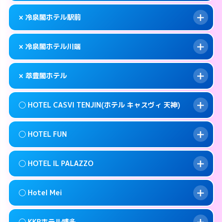
このホテルの詳細ページを見る →
info
092-483-5111
smartphone
案内方法:
女性が直接お部屋まで伺います。
× 冷泉閣ホテル駅前
交通費:
無料
福岡市博多区博多駅前4-9-2
map
092-272-1123
smartphone
案内方法:
カードキーにつきホテルの入り口で
福岡市博多区築港本町2-1
map
このホテルの詳細ページを見る →
× 冷泉閣ホテル川端
info
待ち合わせ。
交通費:
無料
このホテルの詳細ページを見る →
info
050- 5576- 8380
smartphone
案内方法:
派遣できません。
× 萃豊閣ホテル
交通費:
無料
福岡市博多区中洲5-4-19
map
092-441-8601
smartphone
案内方法:
派遣できません。
福岡市博多区博多駅前1-28-3
map
このホテルの詳細ページを見る →
◯ HOTEL CASVI TENJIN(ホテル キャスヴィ 天神)
info
交通費:
2,000円
092-281-1811
smartphone
このホテルの詳細ページを見る →
info
案内方法:
派遣できません。
福岡市博多区上川端町8-21
map
◯ HOTEL FUN
交通費:
無料
092-587-7771
smartphone
このホテルの詳細ページを見る →
info
案内方法:
女性が直接お部屋まで伺います。
福岡市博多区寿町3-5-25
map
◯ HOTEL IL PALAZZO
交通費:
無料
092-751-5811
smartphone
このホテルの詳細ページを見る →
info
案内方法:
女性が直接お部屋まで伺います。
福岡市中央区渡辺通5-20-6
map
◯ Hotel Mei
交通費:
無料
092-791-7779
smartphone
このホテルの詳細ページを見る →
info
案内方法:
女性が直接お部屋まで伺います。
福岡市中央区今泉1-9-2
map
◯ KKRホテル博多