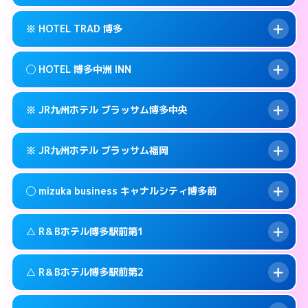
交通費:
無料
福岡市博多区博多駅前3-3-3
map
092-461-0505
smartphone
案内方法:
カードキーにつきホテルの入り口で
福岡市博多区博多駅前3-30-25
map
このホテルの詳細ページを見る →
※ HOTEL TRAD 博多
info
待ち合わせ。
交通費:
3,000円
このホテルの詳細ページを見る →
info
090-3073-1234
smartphone
案内方法:
女性が直接お部屋まで伺います。
◯ HOTEL 博多中洲 INN
交通費:
無料
福岡市博多区博多駅南2-13-1
map
092-513-3301
smartphone
案内方法:
カードキーにつきホテルの入り口で
福岡市博多区金の隈3-14-25
map
このホテルの詳細ページを見る →
※ JR九州ホテル ブラッサム博多中央
info
待ち合わせ。
交通費:
無料
このホテルの詳細ページを見る →
info
092-710-7675
smartphone
案内方法:
女性が直接お部屋まで伺います。
※ JR九州ホテル ブラッサム福岡
交通費:
無料
福岡市博多区住吉3-12-1号
map
092-291-0088
smartphone
案内方法:
カードキーにつきホテルの入り口で
福岡市博多区中洲中島町4-14
map
このホテルの詳細ページを見る →
◯ mizuka business キャナルシティ博多前
info
待ち合わせ。
交通費:
無料
このホテルの詳細ページを見る →
info
092-477-8739
smartphone
案内方法:
カードキーにつきホテルの入り口で
△ R＆Bホテル博多駅前第1
待ち合わせ。
交通費:
無料
福岡市博多区博多駅前2-2-11
map
092-413-8787
smartphone
案内方法:
女性が直接お部屋まで伺います。
このホテルの詳細ページを見る →
△ R＆Bホテル博多駅前第2
info
交通費:
無料
福岡市博多区博多駅東2-2-4
map
03-4531-9681
smartphone
案内方法:
状況により派遣できません。