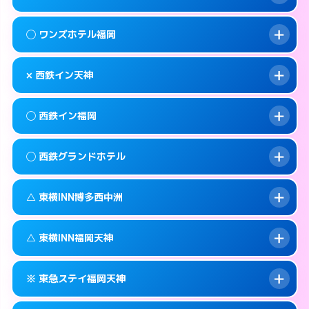
交通費:
無料
092-720-7711
smartphone
このホテルの詳細ページを見る →
info
案内方法:
カードキーにつきホテルの入り口で
福岡市中央区大名1-15-22
map
◯ ワンズホテル福岡
待ち合わせ。
交通費:
無料
このホテルの詳細ページを見る →
info
092-717-2477
smartphone
案内方法:
状況により派遣できません。
× 西鉄イン天神
交通費:
2,000円
福岡市中央区天神2-6-16
map
092-739-2055
smartphone
案内方法:
女性が直接お部屋まで伺います。
福岡市中央区渡辺通4-8-25
map
このホテルの詳細ページを見る →
◯ 西鉄イン福岡
info
交通費:
無料
092-738-5533
smartphone
このホテルの詳細ページを見る →
info
案内方法:
派遣できません。
福岡市中央区今川1-3-3
map
◯ 西鉄グランドホテル
交通費:
無料
092-713-5454
smartphone
このホテルの詳細ページを見る →
info
案内方法:
女性が直接お部屋まで伺います。
福岡市中央区渡辺通4-7-1
map
△ 東横INN博多西中洲
交通費:
無料
092-712-5858
smartphone
このホテルの詳細ページを見る →
info
案内方法:
女性が直接お部屋まで伺います。
福岡市中央区天神1-16-1
map
△ 東横INN福岡天神
交通費:
無料
092-781-0711
smartphone
このホテルの詳細ページを見る →
info
案内方法:
状況により派遣できません。
福岡市中央区大名2-6-60
map
※ 東急ステイ福岡天神
交通費:
無料
092-739-1045
smartphone
このホテルの詳細ページを見る →
info