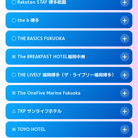
福岡市博多区祇園町6-22
map
このホテルの詳細ページを見る →
◯ Rakuten STAY 博多祇園
info
交通費:
無料
092-473-9898
smartphone
このホテルの詳細ページを見る →
info
案内方法:
状況により派遣できません。
福岡市博多区博多駅前3-3-17
map
◯ the b 博多
交通費:
無料
092-482-1919
smartphone
このホテルの詳細ページを見る →
info
案内方法:
女性が直接お部屋まで伺います。
福岡市博多区博多駅前4-3-20
map
◯ THE BASICS FUKUOKA
交通費:
無料
03-4405-0568
smartphone
このホテルの詳細ページを見る →
info
案内方法:
女性が直接お部屋まで伺います。
福岡市博多区上呉服町12-31
map
※ The BREAKFAST HOTEL福岡中洲
交通費:
無料
092-415-3333
smartphone
このホテルの詳細ページを見る →
info
案内方法:
女性が直接お部屋まで伺います。
福岡市博多区博多駅南1-3-9
map
◯ THE LIVELY 福岡博多（ザ・ライブリー福岡博多）
交通費:
無料
092-412-1234
smartphone
このホテルの詳細ページを見る →
info
案内方法:
カードキーにつきホテルの入り口で
福岡市博多区博多駅東 2-14-1
map
※ The OneFive Marine Fukuoka
待ち合わせ。
交通費:
無料
このホテルの詳細ページを見る →
info
0120-996-941
smartphone
案内方法:
女性が直接お部屋まで伺います。
△ TKP サンライフホテル
交通費:
無料
福岡市博多区中洲3-6-19
map
050-3138-2071
smartphone
案内方法:
カードキーにつきホテルの入り口で
福岡市博多区中洲5-2-18
map
このホテルの詳細ページを見る →
※ TOYO HOTEL
info
待ち合わせ。
交通費:
無料