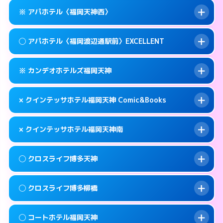
このホテルの詳細ページを見る →
info
案内方法:
女性が直接お部屋まで伺います。
福岡市中央区春吉3-14-36
map
※ アパホテル〈福岡天神西〉
交通費:
無料
0570-005-015
smartphone
このホテルの詳細ページを見る →
info
案内方法:
女性が直接お部屋まで伺います。
福岡市中央区春吉3-4-6
map
◯ アパホテル〈福岡渡辺通駅前〉EXCELLENT
交通費:
無料
092-724-2222
smartphone
このホテルの詳細ページを見る →
info
案内方法:
カードキーにつきホテルの入り口で
福岡市中央区天神3-13-20
map
※ カンデオホテルズ福岡天神
待ち合わせ。
交通費:
無料
このホテルの詳細ページを見る →
info
092-720-6786
smartphone
案内方法:
女性が直接お部屋まで伺います。
× クインテッサホテル福岡天神 Comic&Books
交通費:
無料
福岡市中央区大名1-9-39
map
0570-099-811
smartphone
案内方法:
カードキーにつきホテルの入り口で
福岡市中央区清川1-10-1
map
このホテルの詳細ページを見る →
× クインテッサホテル福岡天神南
info
待ち合わせ。
交通費:
無料
このホテルの詳細ページを見る →
info
092-738-5600
smartphone
案内方法:
派遣できません。
◯ クロスライフ博多天神
交通費:
無料
福岡市中央区渡辺通5-14-5
map
092-401-0883
smartphone
案内方法:
派遣できません。
福岡市中央区天神3-2-10
map
このホテルの詳細ページを見る →
◯ クロスライフ博多柳橋
info
交通費:
無料
092-707-1691
smartphone
このホテルの詳細ページを見る →
info
案内方法:
女性が直接お部屋まで伺います。
福岡市中央区白金1-18-3
map
◯ コートホテル福岡天神