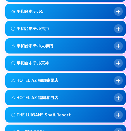
092-735-1100
smartphone
このホテルの詳細ページを見る →
info
案内方法:
カードキーにつきホテルの入り口で
福岡市中央区西中洲5-10
map
※ 平和台ホテル5
待ち合わせ。
交通費:
無料
このホテルの詳細ページを見る →
info
092-761-0345
smartphone
案内方法:
女性が直接お部屋まで伺います。
◯ 平和台ホテル荒戸
交通費:
2,000円
福岡市中央区警固1-9-3
map
092-524-2121
smartphone
案内方法:
カードキーにつきホテルの入り口で
福岡市中央区高砂1-1-18
map
このホテルの詳細ページを見る →
△ 平和台ホテル大手門
info
待ち合わせ。
交通費:
2,000円
このホテルの詳細ページを見る →
info
092-732-5000
smartphone
案内方法:
女性が直接お部屋まで伺います。
◯ 平和台ホテル天神
交通費:
1,000円
福岡市中央区今川1-4－2
map
092-761-1361
smartphone
案内方法:
状況により派遣できません。
福岡市中央区荒戸1-5-27
map
このホテルの詳細ページを見る →
△ HOTEL AZ 福岡篠栗店
info
交通費:
無料
092-741-4422
smartphone
このホテルの詳細ページを見る →
info
案内方法:
女性が直接お部屋まで伺います。
福岡市中央区大手門1-5-4
map
△ HOTEL AZ 福岡和白店
交通費:
3,000円
092-737-1000
smartphone
このホテルの詳細ページを見る →
info
案内方法:
状況により派遣できません。
福岡市中央区舞鶴1-5-6
map
◯ THE LUIGANS Spa＆Resort
交通費:
3,000円
092-947-3310
smartphone
このホテルの詳細ページを見る →
info
案内方法:
状況により派遣できません。