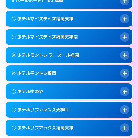
map
× ホテルポートヒルズ福岡
交通費:
無料
092-737-3901
smartphone
このホテルの詳細ページを見る →
info
案内方法:
女性が直接お部屋まで伺います。
福岡市中央区地行1-4-6
map
◯ ホテルマイステイズ福岡天神
交通費:
2,000円
092-534-4126
smartphone
このホテルの詳細ページを見る →
info
案内方法:
派遣できません。
福岡市中央区大宮1-1-6
map
◯ ホテルマイステイズ福岡天神南
交通費:
無料
092-741-3535
smartphone
このホテルの詳細ページを見る →
info
案内方法:
女性が直接お部屋まで伺います。
福岡市中央区西公園14-24
map
※ ホテルモントレ ラ・スール福岡
交通費:
無料
092-687-1100
smartphone
このホテルの詳細ページを見る →
info
案内方法:
女性が直接お部屋まで伺います。
福岡市中央区天神3-5-7
map
※ ホテルモントレ福岡
交通費:
無料
092-286-1700
smartphone
このホテルの詳細ページを見る →
info
案内方法:
カードキーにつきホテルの入り口で
福岡市中央区春吉3-14-20
map
◯ ホテルゆめや
待ち合わせ。
交通費:
無料
このホテルの詳細ページを見る →
info
092-726-7111
smartphone
案内方法:
カードキーにつきホテルの入り口で
◯ ホテルリファレンス天神Ⅲ
待ち合わせ。
交通費:
無料
福岡市中央区大名2-8-27
map
092-734-7111
smartphone
案内方法:
女性が直接お部屋まで伺います。
このホテルの詳細ページを見る →
◯ ホテルリブマックス福岡天神
info
交通費:
無料
福岡市中央区渡辺通3-4-13
map
092-524-7588
smartphone