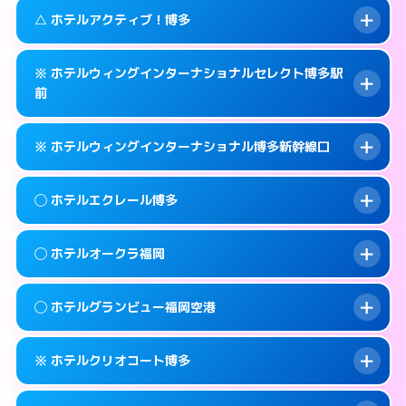
092-483-7711
smartphone
案内方法:
カードキーにつきホテルの入り口で
このホテルの詳細ページを見る →
△ ホテルアクティブ！博多
info
待ち合わせ。
交通費:
無料
福岡市博多区博多駅東 1-1-29
map
092-283-7060
smartphone
案内方法:
女性が直接お部屋まで伺います。
このホテルの詳細ページを見る →
※ ホテルウィングインターナショナルセレクト博多駅
info
交通費:
無料
福岡市博多区冷泉町8-24
map
前
092-452-4123
smartphone
案内方法:
状況により派遣できません。
福岡市博多区博多駅南2-2-5
map
このホテルの詳細ページを見る →
info
※ ホテルウィングインターナショナル博多新幹線口
092-452-0001
smartphone
このホテルの詳細ページを見る →
info
交通費:
無料
福岡市博多区博多駅前3-20-16
map
案内方法:
カードキーにつきホテルの入り口で
◯ ホテルエクレール博多
待ち合わせ。
このホテルの詳細ページを見る →
info
交通費:
無料
092-476-9111
smartphone
案内方法:
カードキーにつきホテルの入り口で
◯ ホテルオークラ福岡
待ち合わせ。
交通費:
無料
福岡市博多区博多駅前3-22-19
map
092-431-0111
smartphone
案内方法:
女性が直接お部屋まで伺います。
このホテルの詳細ページを見る →
◯ ホテルグランビュー福岡空港
info
交通費:
無料
福岡市博多区博多駅東1-17-17
map
092-283-2000
smartphone
案内方法:
女性が直接お部屋まで伺います。
福岡市博多区須崎町1-1
map
このホテルの詳細ページを見る →
※ ホテルクリオコート博多
info
交通費:
無料
092-262-1111
smartphone
このホテルの詳細ページを見る →
info
案内方法:
女性が直接お部屋まで伺います。