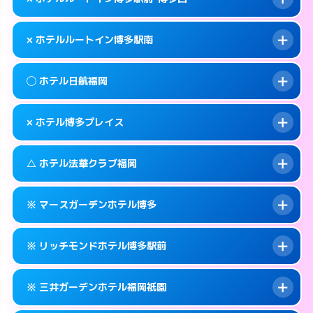
交通費:
無料
福岡市博多区博多駅前2-7-9
map
092-433-0400
smartphone
案内方法:
女性が直接お部屋まで伺います。
福岡市博多区博多駅南3-7-32
map
このホテルの詳細ページを見る →
× ホテルルートイン博多駅南
info
交通費:
無料
092-273-0050
smartphone
このホテルの詳細ページを見る →
info
案内方法:
派遣できません。
福岡市博多区中洲5-4-21
map
◯ ホテル日航福岡
交通費:
無料
092-477-8885
smartphone
このホテルの詳細ページを見る →
info
案内方法:
派遣できません。
福岡市博多区博多駅前1-1-20
map
× ホテル博多プレイス
交通費:
無料
092-473-4123
smartphone
このホテルの詳細ページを見る →
info
案内方法:
女性が直接お部屋まで伺います。
福岡市博多区博多駅南2-8-19
map
△ ホテル法華クラブ福岡
交通費:
無料
092-482-1111
smartphone
このホテルの詳細ページを見る →
info
案内方法:
派遣できません。
福岡市博多区博多駅前2-18-25
map
※ マースガーデンホテル博多
交通費:
無料
092-404-7770
smartphone
このホテルの詳細ページを見る →
info
案内方法:
状況により派遣できません。
福岡市博多区築港本町3-16
map
※ リッチモンドホテル博多駅前
交通費:
無料
092-271-3171
smartphone
このホテルの詳細ページを見る →
info
案内方法:
カードキーにつきホテルの入り口で
福岡市博多区住吉3-1-90
map
※ 三井ガーデンホテル福岡祇園
待ち合わせ。
交通費:
無料
このホテルの詳細ページを見る →
info