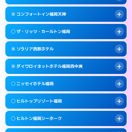
交通費:
無料
092-733-0130
smartphone
このホテルの詳細ページを見る →
info
案内方法:
女性が直接お部屋まで伺います。
福岡市中央区春吉3-26-30
map
※ コンフォートイン福岡天神
交通費:
無料
092-733-3900
smartphone
このホテルの詳細ページを見る →
info
案内方法:
女性が直接お部屋まで伺います。
福岡市中央区春吉1-6-5
map
◯ ザ・リッツ・カールトン福岡
交通費:
無料
092-733-0330
smartphone
このホテルの詳細ページを見る →
info
案内方法:
カードキーにつきホテルの入り口で
福岡市中央区春吉3-21-10
map
※ ソラリア西鉄ホテル
待ち合わせ。
交通費:
無料
このホテルの詳細ページを見る →
info
092-711-2811
smartphone
案内方法:
女性が直接お部屋まで伺います。
※ ダイワロイネットホテル福岡西中洲
交通費:
無料
福岡市中央区天神1-2-1
map
092-401-8888
smartphone
案内方法:
カードキーにつきホテルの入り口で
福岡市中央区大名2-6-50
map
このホテルの詳細ページを見る →
◯ ニッセイホテル福岡
info
待ち合わせ。
交通費:
無料
このホテルの詳細ページを見る →
info
092-761-6500
smartphone
案内方法:
カードキーにつきホテルの入り口で
◯ ヒルトップリゾート福岡
待ち合わせ。
交通費:
無料
福岡市中央区天神2-2-43
map
092-409-3155
smartphone
案内方法:
女性が直接お部屋まで伺います。
このホテルの詳細ページを見る →
◯ ヒルトン福岡シーホーク
info
交通費:
1,000円
福岡市中央区西中洲1-9
map
092-732-0900
smartphone