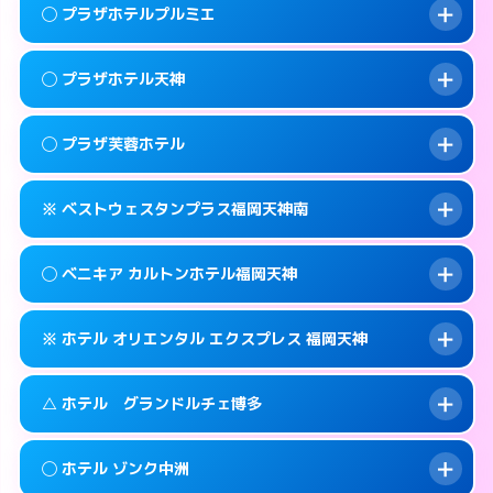
案内方法:
女性が直接お部屋まで伺います。
福岡市中央区赤坂1-15-31
map
このホテルの詳細ページを見る →
◯ プラザホテルプルミエ
info
交通費:
2,000円
092-771-2131
smartphone
このホテルの詳細ページを見る →
info
案内方法:
女性が直接お部屋まで伺います。
福岡市中央区輝国1-1-33
map
◯ プラザホテル天神
交通費:
無料
092-844-8111
smartphone
このホテルの詳細ページを見る →
info
案内方法:
女性が直接お部屋まで伺います。
福岡市中央区地行浜2-2-3
map
◯ プラザ芙蓉ホテル
交通費:
無料
0570-076-633
smartphone
このホテルの詳細ページを見る →
info
案内方法:
女性が直接お部屋まで伺います。
福岡市中央区大名1-14-13
map
※ ベストウェスタンプラス福岡天神南
交通費:
無料
0570-056-633
smartphone
このホテルの詳細ページを見る →
info
案内方法:
女性が直接お部屋まで伺います。
福岡市中央区大名1-9-63
map
◯ ベニキア カルトンホテル福岡天神
交通費:
無料
092-761-9633
smartphone
このホテルの詳細ページを見る →
info
案内方法:
カードキーにつきホテルの入り口で
福岡市中央区渡辺通2-3-28
map
※ ホテル オリエンタル エクスプレス 福岡天神
待ち合わせ。
交通費:
無料
このホテルの詳細ページを見る →
info
092-718-7700
smartphone
案内方法:
女性が直接お部屋まで伺います。
△ ホテル グランドルチェ博多
交通費:
無料
福岡市中央区春吉3-13-19
map
092-522-4980
smartphone
案内方法:
カードキーにつきホテルの入り口で
福岡市中央区清川1-14-15
map
このホテルの詳細ページを見る →
◯ ホテル ゾンク中洲
info
待ち合わせ。
交通費:
無料