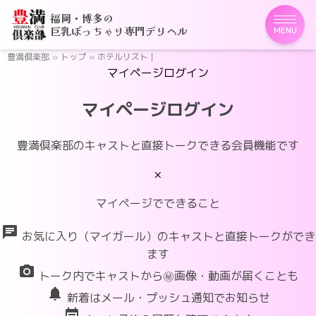
福岡・博多の
巨乳ぽっちゃり専門デリヘル
MENU
豊満倶楽部
»
トップ
»
ホテルリスト |
マイページログイン
マイページログイン
豊満倶楽部のキャストと直接トークできる会員機能です
×
マイページでできること
chat
お気に入り（マイガール）のキャストと直接トークができ
ます
photo_camera
トーク内でキャストから㊙画像・動画が届くことも
notifications
新着はメール・プッシュ通知でお知らせ
event_note