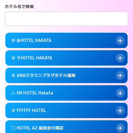
ホテル名で検索
※ &HOTEL HAKATA
※ ９HOTEL HAKATA
交通費:
無料
案内方法:
カードキーにつきホテルの入り口で
※ ANAクラウンプラザホテル福岡
待ち合わせ。
交通費:
無料
092-282-2225
smartphone
案内方法:
カードキーにつきホテルの入り口で
△ EN HOTEL Hakata
待ち合わせ。
交通費:
無料
福岡市博多区冷泉町9-6
map
092-263-5010
smartphone
案内方法:
カードキーにつきホテルの入り口で
このホテルの詳細ページを見る →
※ FFFFFF HOTEL
info
待ち合わせ。
交通費:
無料
福岡市博多区冷泉町9-16
map
092-471-7111
smartphone
案内方法:
状況により派遣できません。
このホテルの詳細ページを見る →
◯ HOTEL AZ 福岡金の隈店
info