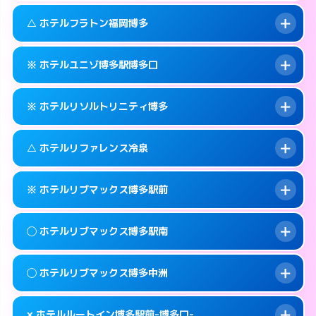
このホテルの詳細ページを見る →
info
092-473-7111
smartphone
案内方法:
カードキーにつきホテルの入り口で
△ ホテルフラトン福岡博多
待ち合わせ。
交通費:
無料
福岡市博多区博多駅中央街4-16
map
092-473-7114
smartphone
案内方法:
カードキーにつきホテルの入り口で
このホテルの詳細ページを見る →
※ ホテルユニゾ博多駅博多口
info
待ち合わせ。
交通費:
無料
福岡市博多区博多駅東1-13-3
map
092-473-7113
smartphone
案内方法:
状況により派遣できません。
このホテルの詳細ページを見る →
※ ホテルリソルトリニティ博多
info
交通費:
無料
福岡市博多区博多駅前2-1-15
map
092-475-8585
smartphone
案内方法:
カードキーにつきホテルの入り口で
福岡市博多区博多駅東2-10-18
map
このホテルの詳細ページを見る →
△ ホテルリファレンス冷泉
info
待ち合わせ。
交通費:
無料
このホテルの詳細ページを見る →
info
092-433-6172
smartphone
案内方法:
カードキーにつきホテルの入り口で
※ ホテルリブマックス博多駅前
待ち合わせ。
交通費:
無料
福岡市博多区博多駅前3-6-7
map
092-282-9269
smartphone
案内方法:
状況により派遣できません。
このホテルの詳細ページを見る →
◯ ホテルリブマックス博多駅南
info
交通費:
無料
福岡市博多区中洲4-4-10
map
092-283-5133
smartphone
案内方法:
カードキーにつきホテルの入り口で
福岡市博多区冷泉町9-29
map
このホテルの詳細ページを見る →
◯ ホテルリブマックス博多中洲
info
待ち合わせ。
交通費:
無料
このホテルの詳細ページを見る →
info
092-419-2280
smartphone
案内方法:
女性が直接お部屋まで伺います。
× ホテルルートイン博多駅前-博多口-