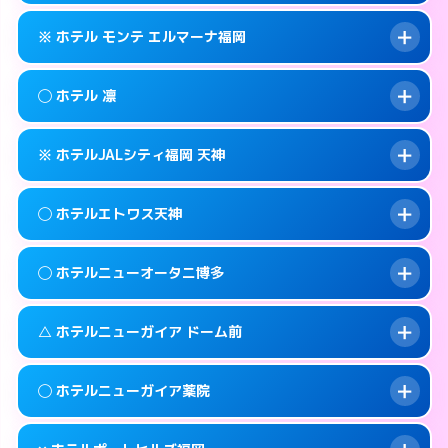
このホテルの詳細ページを見る →
info
092-401-1905
smartphone
案内方法:
状況により派遣できません。
※ ホテル モンテ エルマーナ福岡
交通費:
無料
福岡市中央区天神3-3-14
map
092-406-1331
smartphone
案内方法:
女性が直接お部屋まで伺います。
福岡市中央区西中洲12-18
map
このホテルの詳細ページを見る →
◯ ホテル 凛
info
交通費:
無料
092-771-7717
smartphone
このホテルの詳細ページを見る →
info
案内方法:
カードキーにつきホテルの入り口で
福岡市中央区春吉3-14-27
map
※ ホテルJALシティ福岡 天神
待ち合わせ。
交通費:
無料
このホテルの詳細ページを見る →
info
092-735-7111
smartphone
案内方法:
女性が直接お部屋まで伺います。
◯ ホテルエトワス天神
交通費:
無料
福岡市中央区渡辺通3-4-24
map
092-718-8300
smartphone
案内方法:
カードキーにつきホテルの入り口で
福岡市中央区春吉3-14-14
map
このホテルの詳細ページを見る →
◯ ホテルニューオータニ博多
info
待ち合わせ。
交通費:
無料
このホテルの詳細ページを見る →
info
092-718-7558
smartphone
案内方法:
女性が直接お部屋まで伺います。
△ ホテルニューガイア ドーム前
交通費:
無料
福岡市中央区大名2-12-5
map
092-737-3233
smartphone
案内方法:
女性が直接お部屋まで伺います。
福岡市中央区天神3-5-18
map
このホテルの詳細ページを見る →
◯ ホテルニューガイア薬院
info
交通費:
2,000円
092-714-1111
smartphone
このホテルの詳細ページを見る →
info
案内方法:
状況により派遣できません。
福岡市中央区渡辺通1-1-2