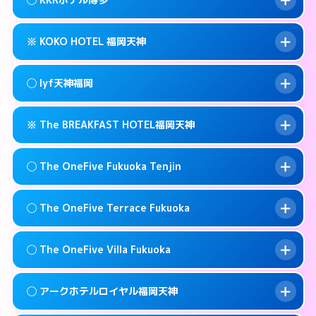
交通費:
無料
0570-009-915
smartphone
このホテルの詳細ページを見る →
info
案内方法:
女性が直接お部屋まで伺います。
福岡市中央区春吉3-13-1
map
※ KOKO HOTEL 福岡天神
交通費:
無料
092-771-6221
smartphone
このホテルの詳細ページを見る →
info
案内方法:
女性が直接お部屋まで伺います。
福岡市中央区春吉2-16-19
map
◯ lyf天神福岡
交通費:
無料
092-521-1361
smartphone
このホテルの詳細ページを見る →
info
案内方法:
カードキーにつきホテルの入り口で
福岡市中央区薬院4-21-1
map
※ The BREAKFAST HOTEL福岡天神
待ち合わせ。
交通費:
無料
このホテルの詳細ページを見る →
info
092-714-5445
smartphone
案内方法:
女性が直接お部屋まで伺います。
◯ The OneFive Fukuoka Tenjin
交通費:
無料
福岡市中央区今泉1-22-14
map
092-753-8695
smartphone
案内方法:
カードキーにつきホテルの入り口で
福岡市中央区今泉1-2-13
map
このホテルの詳細ページを見る →
◯ The OneFive Terrace Fukuoka
info
待ち合わせ。
交通費:
無料
このホテルの詳細ページを見る →
info
0120-996-941
smartphone
案内方法:
女性が直接お部屋まで伺います。
◯ The OneFive Villa Fukuoka
交通費:
無料
福岡市中央区春吉3-23-32
map
0570-003-515
smartphone
案内方法:
女性が直接お部屋まで伺います。
福岡市中央区大名2-8-12
map
このホテルの詳細ページを見る →
◯ アークホテルロイヤル福岡天神
info
交通費:
無料
0570-075-015
smartphone