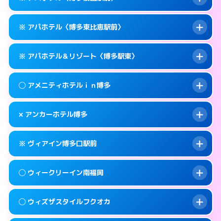
待ち合わせ。
交通費:
無料
このホテルの詳細ページを見る →
info
0570-056-311
smartphone
案内方法:
カードキーにつきホテルの入り口で
※ アパホテル〈博多東比恵駅前〉
待ち合わせ。
交通費:
無料
福岡市博多区博多駅東1-14-1
map
0570-056-311
smartphone
案内方法:
カードキーにつきホテルの入り口で
このホテルの詳細ページを見る →
※ アパホテル＆リゾート〈博多駅東〉
info
待ち合わせ。
交通費:
無料
福岡市博多区博多駅東1-11-11
map
0570-097-011
smartphone
案内方法:
カードキーにつきホテルの入り口で
このホテルの詳細ページを見る →
◯ アメニティホテルｉｎ博多
info
待ち合わせ。
交通費:
無料
福岡市博多区祇園町1-1
map
092-433-6675
smartphone
案内方法:
カードキーにつきホテルの入り口で
このホテルの詳細ページを見る →
× アンカーホテル博多
info
待ち合わせ。
交通費:
無料
福岡市博多区東比恵2-16-13
map
0570-009-011
smartphone
案内方法:
女性が直接お部屋まで伺います。
このホテルの詳細ページを見る →
※ ヴィアイン博多口駅前
info
交通費:
無料
福岡市博多区博多駅東1-18-1
map
092-282-0041
smartphone
案内方法:
派遣できません。
福岡市博多区上川端町14-25
map
このホテルの詳細ページを見る →
◯ ウィークリーイン南福岡
info
交通費:
無料
092-432-1211
smartphone
このホテルの詳細ページを見る →
info
案内方法:
カードキーにつきホテルの入り口で
福岡市博多区博多駅南1-4-6
map
◯ ウィズザスタイルフクオカ
待ち合わせ。
交通費:
2,000円
このホテルの詳細ページを見る →
info