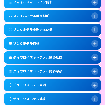
福岡市博多区上呉服町11-32
map
※ スマイルスマートイン博多
合わせ。
交通費:
無料
このホテルの詳細ページを見る →
info
092-451-9000
smartphone
案内方法:
女性が直接お部屋まで伺います。
△ スマイルホテル博多駅前
交通費:
無料
福岡市博多区博多駅南2-1-32
map
092-262-4400
smartphone
案内方法:
入り口の暗証番号をお尋ねします。
福岡市博多区祇園町4-73
map
このホテルの詳細ページを見る →
◯ ゾンクホテル中洲であい橋
info
交通費:
無料
092-262-6678
smartphone
このホテルの詳細ページを見る →
info
案内方法:
状況により派遣できません。
福岡市博多区神屋町3-5
map
※ ゾンクホテル博多
交通費:
無料
092-431-1500
smartphone
このホテルの詳細ページを見る →
info
案内方法:
女性が直接お部屋まで伺います。
福岡市博多区博多駅前3-8-18
map
※ ダイワロイネットホテル博多祇園
交通費:
無料
050-1807-3131
smartphone
このホテルの詳細ページを見る →
info
案内方法:
カードキーにつきホテルの入り口で
福岡市博多区中洲4-5-6
map
※ ダイワロイネットホテル博多冷泉
待ち合わせ。
交通費:
無料
このホテルの詳細ページを見る →
info
092-441-2905
smartphone
案内方法:
カードキーにつきホテルの入り口で
◯ デュークスホテル中洲
待ち合わせ。
交通費:
無料
福岡市博多区博多駅南1-15-1
map
092-281-3600
smartphone
案内方法:
カードキーにつきホテルの入り口で
このホテルの詳細ページを見る →
◯ デュークスホテル博多
info
待ち合わせ。
交通費:
無料
福岡市博多区祇園町1-24
map