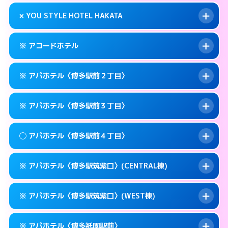
このホテルの詳細ページを見る →
info
0570-007-779
smartphone
案内方法:
状況により派遣できません。
× YOU STYLE HOTEL HAKATA
交通費:
無料
福岡市博多区奈良屋町10-21
map
092-473-7112
smartphone
案内方法:
24:00以降はホテルの入り口で待ち
福岡市博多区博多駅東1-12-3
map
このホテルの詳細ページを見る →
※ アコードホテル
info
合わせ。
交通費:
無料
このホテルの詳細ページを見る →
info
092-474-1121
smartphone
案内方法:
派遣できません。
※ アパホテル〈博多駅前２丁目〉
交通費:
無料
福岡市博多区博多駅東1-9-36
map
092-402-4433
smartphone
案内方法:
カードキーにつきホテルの入り口で
福岡市博多区下川端町10-1
map
このホテルの詳細ページを見る →
※ アパホテル〈博多駅前３丁目〉
info
待ち合わせ。
交通費:
無料
このホテルの詳細ページを見る →
info
092-434-1850
smartphone
案内方法:
カードキーにつきホテルの入り口で
◯ アパホテル〈博多駅前４丁目〉
待ち合わせ。
交通費:
無料
福岡市博多区博多駅前3-11-20
map
0570-097-311
smartphone
案内方法:
カードキーにつきホテルの入り口で
このホテルの詳細ページを見る →
※ アパホテル〈博多駅筑紫口〉(CENTRAL棟)
info
待ち合わせ。
交通費:
無料
福岡市博多区博多駅前2-11-12
map
0570-098-211
smartphone
案内方法:
女性が直接お部屋まで伺います。
このホテルの詳細ページを見る →
※ アパホテル〈博多駅筑紫口〉(WEST棟)
info
交通費:
無料
福岡市博多区博多駅前3-11-6
map
0570-099-611
smartphone
案内方法:
カードキーにつきホテルの入り口で
福岡市博多区博多駅前4-10－15
map
このホテルの詳細ページを見る →
※ アパホテル〈博多祇園駅前〉
info