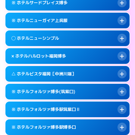
福岡市博多区下川端町3-2
map
※ ホテルサードプレイス博多
交通費:
無料
092-629-8666
smartphone
このホテルの詳細ページを見る →
info
案内方法:
25:00以降はホテルの入り口で待ち
福岡市博多区大井2-10-6
map
※ ホテルニューガイア上呉服
合わせ。
交通費:
無料
このホテルの詳細ページを見る →
info
092-472-1111
smartphone
案内方法:
カードキーにつきホテルの入り口で
◯ ホテルニューシンプル
待ち合わせ。
交通費:
無料
福岡市博多区博多駅中央街5-3
map
092-642-4563
smartphone
案内方法:
カードキーにつきホテルの入り口で
このホテルの詳細ページを見る →
× ホテルハルロット福岡博多
info
待ち合わせ。
交通費:
無料
福岡市博多区堅粕2-2-2
map
092-273-2911
smartphone
案内方法:
女性が直接お部屋まで伺います。
このホテルの詳細ページを見る →
△ ホテルビスタ福岡［中洲川端］
info
交通費:
無料
福岡市博多区上呉服町14-25
map
092-411-4311
smartphone
案内方法:
派遣できません。
福岡市博多区博多駅前1-23-11
map
このホテルの詳細ページを見る →
※ ホテルフォルツァ博多(筑紫口)
info
交通費:
無料
092-475-8533
smartphone
このホテルの詳細ページを見る →
info
案内方法:
状況により派遣できません。
福岡市博多区博多駅東2-9-10
map
※ ホテルフォルツァ博多駅筑紫口Ⅱ
交通費:
無料
092-281-3737
smartphone
このホテルの詳細ページを見る →
info
案内方法:
カードキーにつきホテルの入り口で
福岡市博多区上川端町14-28
map
※ ホテルフォルツァ博多駅博多口
待ち合わせ。
交通費:
無料