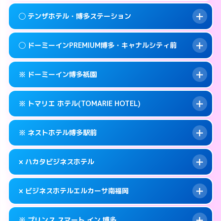
092-409-4755
smartphone
案内方法:
女性が直接お部屋まで伺います。
このホテルの詳細ページを見る →
◯ テンザホテル・博多ステーション
info
交通費:
無料
福岡市博多区冷泉町2-7
map
092-283-2800
smartphone
案内方法:
女性が直接お部屋まで伺います。
福岡市博多区中洲中島町1-1
map
このホテルの詳細ページを見る →
◯ ドーミーインPREMIUM博多・キャナルシティ前
info
交通費:
無料
092-472-1800
smartphone
このホテルの詳細ページを見る →
info
案内方法:
女性が直接お部屋まで伺います。
福岡市博多区博多駅前2-3-9
map
※ ドーミーイン博多祇園
交通費:
無料
092-472-0211
smartphone
このホテルの詳細ページを見る →
info
案内方法:
女性が直接お部屋まで伺います。
福岡市博多区博多駅東2-5-33
map
※ トマリエ ホテル(TOMARIE HOTEL)
交通費:
無料
092-272-5489
smartphone
このホテルの詳細ページを見る →
info
案内方法:
カードキーにつきホテルの入り口で
福岡市博多区祇園町9-1
map
※ ネストホテル博多駅前
待ち合わせ。
交通費:
無料
このホテルの詳細ページを見る →
info
092-271-5489
smartphone
案内方法:
カードキーにつきホテルの入り口で
× ハカタビジネスホテル
待ち合わせ。
交通費:
無料
福岡市博多区冷泉町1-12
map
092-441-2905
smartphone
案内方法:
カードキーにつきホテルの入り口で
このホテルの詳細ページを見る →
× ビジネスホテルエルカーサ南福岡
info
待ち合わせ。
交通費:
無料
福岡市博多区堅粕4-26-22
map
092-260-1695
smartphone
案内方法:
派遣できません。
このホテルの詳細ページを見る →
※ プリンス スマート イン 博多
info