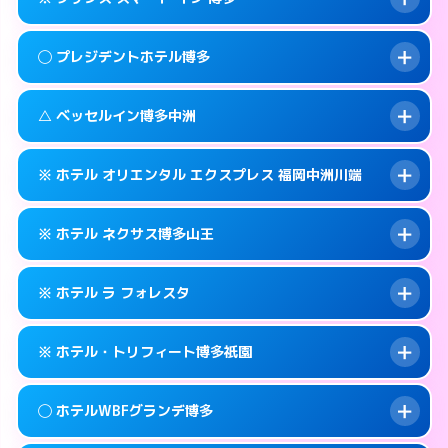
交通費:
2,000円
福岡市博多区博多駅前2-11-27
map
092-431-0737
smartphone
案内方法:
派遣できません。
福岡市博多区博多駅前2-16-3
map
このホテルの詳細ページを見る →
◯ プレジデントホテル博多
info
交通費:
無料
092-575-0001
smartphone
このホテルの詳細ページを見る →
info
案内方法:
カードキーにつきホテルの入り口で
福岡市博多区銀天町1-5-15
map
△ ベッセルイン博多中洲
待ち合わせ。
交通費:
無料
このホテルの詳細ページを見る →
info
050-3117-8027
smartphone
案内方法:
女性が直接お部屋まで伺います。
※ ホテル オリエンタル エクスプレス 福岡中洲川端
交通費:
無料
福岡市博多区博多駅前3-21-4
map
092-441-8811
smartphone
案内方法:
状況により派遣できません。
福岡市博多区博多駅前1-23-5
map
このホテルの詳細ページを見る →
※ ホテル ネクサス博多山王
info
交通費:
無料
092-271-4055
smartphone
このホテルの詳細ページを見る →
info
案内方法:
カードキーにつきホテルの入り口で
福岡市博多区中洲5-1-12
map
※ ホテル ラ フォレスタ
待ち合わせ。
交通費:
無料
このホテルの詳細ページを見る →
info
092-402-2725
smartphone
案内方法:
カードキーにつきホテルの入り口で
※ ホテル・トリフィート博多祇園
待ち合わせ。
交通費:
無料
福岡市博多区店屋町6-26
map
092-419-2020
smartphone
案内方法:
24:00以降はホテルの入り口で待ち
このホテルの詳細ページを見る →
◯ ホテルWBFグランデ博多
info
合わせ。
交通費:
無料
福岡市博多区山王1-16−21
map