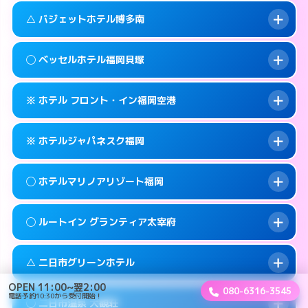
このホテルの詳細ページを見る →
info
案内方法:
女性が直接お部屋まで伺います。
福岡市早良区百道浜1-3-70
map
△ バジェットホテル博多南
交通費:
3,000円
092-822-5001
smartphone
このホテルの詳細ページを見る →
info
案内方法:
派遣できません。
福岡市早良区百道浜1-7-4
map
◯ ベッセルホテル福岡貝塚
交通費:
2,000円
092-922-2131
smartphone
このホテルの詳細ページを見る →
info
案内方法:
状況により派遣できません。
筑紫野市湯町2-5-6
map
※ ホテル フロント・イン福岡空港
交通費:
2,000円
092-592-0033
smartphone
このホテルの詳細ページを見る →
info
案内方法:
女性が直接お部屋まで伺います。
春日市上白水8-152
map
※ ホテルジャパネスク福岡
交通費:
2,000円
092-642-0101
smartphone
このホテルの詳細ページを見る →
info
案内方法:
カードキーにつきホテルの入り口で
福岡市東区箱崎7-10-65
map
◯ ホテルマリノアリゾート福岡
待ち合わせ。
交通費:
1,000円
このホテルの詳細ページを見る →
info
092-624-6688
smartphone
案内方法:
カードキーにつきホテルの入り口で
◯ ルートイン グランティア太宰府
待ち合わせ。
交通費:
3,000円
糟屋郡志免町別府2-18-1
map
092-645-2080
smartphone
案内方法:
女性が直接お部屋まで伺います。
このホテルの詳細ページを見る →
△ 二日市グリーンホテル
info
交通費:
3,000円
福岡市東区箱崎6-18−12
map
092-895-5511
smartphone
OPEN 11:00~翌2:00
080-6316-3545
案内方法:
女性が直接お部屋まで伺います。
電話予約10:30から受付開始！
福岡市西区小戸2-12-43
map
このホテルの詳細ページを見る →
◯ 二日市温泉 大観荘
info