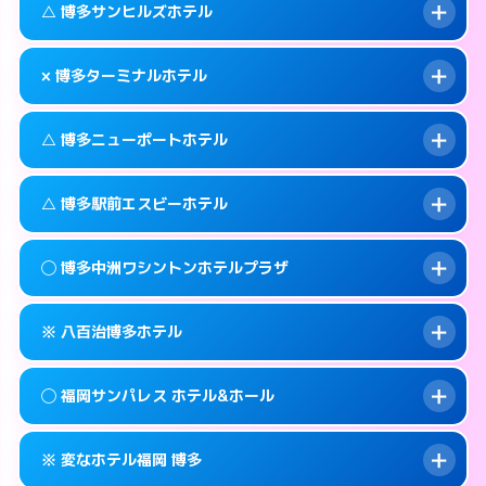
福岡市博多区中洲4-6-7
map
このホテルの詳細ページを見る →
△ 博多サンヒルズホテル
info
待ち合わせ。
交通費:
無料
このホテルの詳細ページを見る →
info
092-451-4110
smartphone
案内方法:
カードキーにつき２階のホテルの入
× 博多ターミナルホテル
り口で待ち合わせ。
交通費:
無料
福岡市博多区博多駅中央街4-4
map
092-451-4112
smartphone
案内方法:
状況により派遣できません。
このホテルの詳細ページを見る →
△ 博多ニューポートホテル
info
交通費:
無料
福岡市博多区博多駅中央街4-32
map
092-631-3331
smartphone
案内方法:
派遣できません。
福岡市博多区吉塚本町13-55号
map
このホテルの詳細ページを見る →
△ 博多駅前エスビーホテル
info
交通費:
無料
092-474-2121
smartphone
このホテルの詳細ページを見る →
info
案内方法:
状況により派遣できません。
福岡市博多区博多駅東2-1-26
map
◯ 博多中洲ワシントンホテルプラザ
交通費:
無料
092-291-0811
smartphone
このホテルの詳細ページを見る →
info
案内方法:
状況により派遣できません。
福岡市博多区神屋町3-27
map
※ 八百治博多ホテル
交通費:
無料
092-411-1171
smartphone
このホテルの詳細ページを見る →
info
案内方法:
女性が直接お部屋まで伺います。
福岡市博多区博多駅前1-14-3
map
◯ 福岡サンパレス ホテル&ホール
交通費:
無料
092-282-0410
smartphone
このホテルの詳細ページを見る →
info
案内方法:
カードキーにつきホテルの入り口で
福岡市博多区中洲2-8-28
map
※ 変なホテル福岡 博多
待ち合わせ。
交通費:
無料