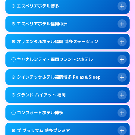
092-452-5489
smartphone
案内方法:
女性が直接お部屋まで伺います。
※ エスペリアホテル博多
交通費:
無料
福岡市博多区博多駅前2-17-11
map
092-581-0300
smartphone
案内方法:
女性が直接お部屋まで伺います。
福岡市博多区竹丘町2-4-12
map
このホテルの詳細ページを見る →
※ エスペリアホテル福岡中洲
info
交通費:
無料
092-433-3900
smartphone
このホテルの詳細ページを見る →
info
案内方法:
カードキーにつきホテルの入り口で
福岡市博多区博多駅南1-9-18
map
※ オリエンタルホテル福岡 博多ステーション
待ち合わせ。
交通費:
無料
このホテルの詳細ページを見る →
info
092-412-7272
smartphone
案内方法:
カードキーにつきホテルの入り口で
◯ キャナルシティ・福岡ワシントンホテル
待ち合わせ。
交通費:
無料
福岡市博多区博多駅前2-11‐4
map
092-271-0077
smartphone
案内方法:
カードキーにつきホテルの入り口で
このホテルの詳細ページを見る →
※ クインテッサホテル福岡博多 Relax＆Sleep
info
待ち合わせ。
交通費:
無料
福岡市博多区須崎町2-1
map
0570-051-153
smartphone
案内方法:
女性が直接お部屋まで伺います。
このホテルの詳細ページを見る →
※ グランド ハイアット 福岡
info
交通費:
無料
福岡市博多区博多駅中央街4-23
map
092-282-8800
smartphone
案内方法:
カードキーにつきホテルの入り口で
福岡市博多区住吉1-2-20
map
このホテルの詳細ページを見る →
◯ コンフォートホテル博多
info
待ち合わせ。
交通費:
無料
このホテルの詳細ページを見る →
info
092-292-6728
smartphone
案内方法:
カードキーにつきホテルの入り口で
※ ザ ブラッサム 博多プレミア
待ち合わせ。