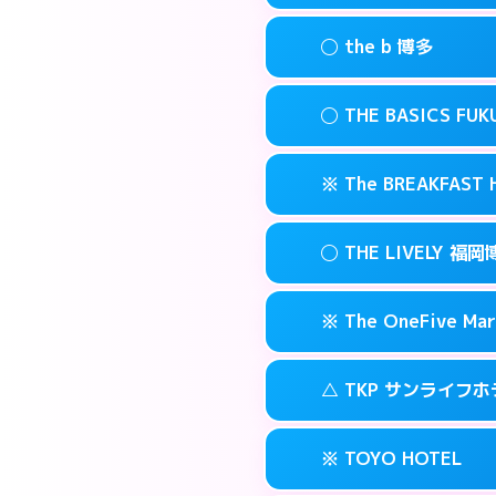
このホテルの詳細
info
案内方法:
状況によ
福岡市博多区博多
map
◯ the b 博多
交通費:
無料
092-482-191
smartphone
このホテルの詳細
info
案内方法:
女性が直
福岡市博多区博多
map
◯ THE BASICS FU
交通費:
無料
03-4405-056
smartphone
このホテルの詳細
info
案内方法:
女性が直
福岡市博多区上
map
※ The BREAKFAS
交通費:
無料
092-415-333
smartphone
このホテルの詳細
info
案内方法:
女性が直
福岡市博多区博多
map
◯ THE LIVELY
交通費:
無料
092-412-123
smartphone
このホテルの詳細
info
案内方法:
カードキ
福岡市博多区博多
map
※ The OneFive Mar
交通費:
無料
0120-996-94
smartphone
このホテルの詳細
info
案内方法:
女性が直
福岡市博多区中洲
map
△ TKP サンライフ
交通費:
無料
050-3138-20
smartphone
このホテルの詳細
info
案内方法:
カードキ
福岡市博多区中洲
map
※ TOYO HOTEL
交通費:
無料
0570-007-77
smartphone
このホテルの詳細
info