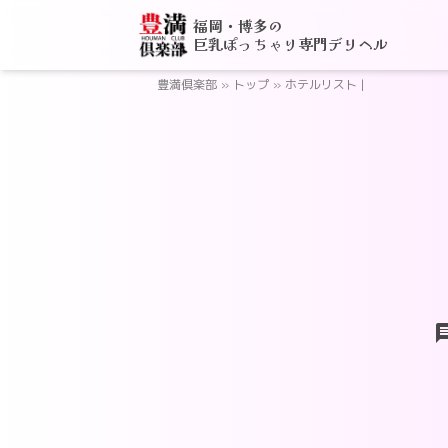
福岡・博多の
巨乳ぽっちゃり専門デリヘル
豊満倶楽部
»
トップ
»
ホテルリスト |
ch