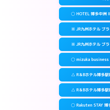
交通費:
3,000円
090-3073-12
smartphone
このホテルの詳細
info
案内方法:
女性が直
福岡市博多区博多
map
◯ HOTEL 博多中洲 I
交通費:
無料
092-513-330
smartphone
このホテルの詳細
info
案内方法:
カードキ
福岡市博多区金の
map
※ JR九州ホテル ブ
交通費:
無料
092-710-767
smartphone
このホテルの詳細
info
案内方法:
女性が直
福岡市博多区住吉
map
※ JR九州ホテル ブ
交通費:
無料
092-291-008
smartphone
このホテルの詳細
info
案内方法:
カードキ
福岡市博多区中
map
◯ mizuka busi
交通費:
無料
092-477-873
smartphone
このホテルの詳細
info
案内方法:
カードキ
福岡市博多区博多
map
△ R＆Bホテル博多駅
交通費:
無料
092-413-878
smartphone
このホテルの詳細
info
案内方法:
女性が直
福岡市博多区博多
map
△ R＆Bホテル博多駅
交通費:
無料
03-4531-968
smartphone
このホテルの詳細
info
案内方法:
状況によ
福岡市博多区祇
map
◯ Rakuten STAY 
交通費:
無料
092-473-989
smartphone