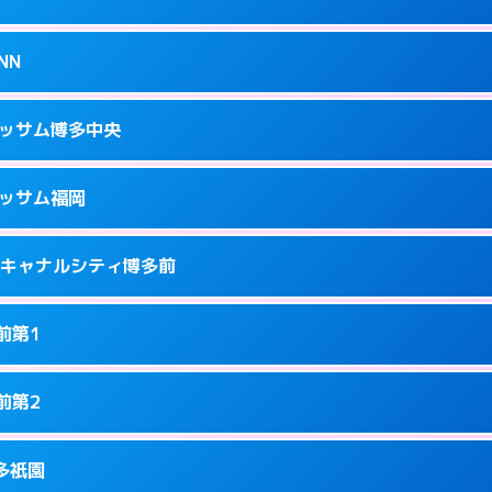
34
ページを見る →
接お部屋まで伺います。
駅南2-13-1
NN
1
ページを見る →
ーにつきホテルの入り口で待ち合わせ。
隈3-14-25
ラッサム博多中央
5
ページを見る →
接お部屋まで伺います。
3-12-1号
ラッサム福岡
8
ページを見る →
ーにつきホテルの入り口で待ち合わせ。
洲中島町4-14
ness キャナルシティ博多前
9
ページを見る →
ーにつきホテルの入り口で待ち合わせ。
駅前2-2-11
前第1
7
ページを見る →
接お部屋まで伺います。
駅東2-2-4
前第2
1
ページを見る →
り派遣できません。
園町6-22
博多祇園
8