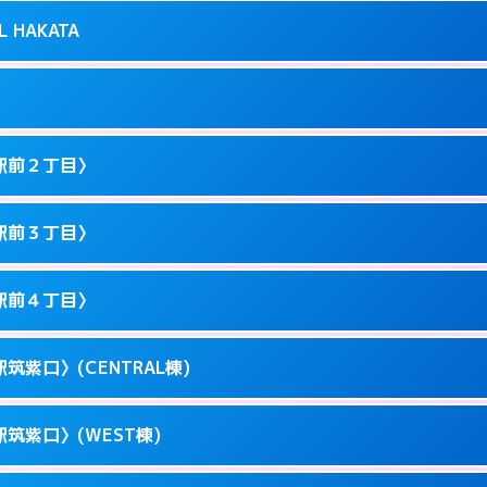
り派遣できません。
良屋町10-21
L HAKATA
2
ページを見る →
0以降はホテルの入り口で待ち合わせ。
駅東1-12-3
1
ページを見る →
ません。
駅東1-9-36
駅前２丁目〉
3
ページを見る →
ーにつきホテルの入り口で待ち合わせ。
川端町10-1
駅前３丁目〉
0
ページを見る →
ーにつきホテルの入り口で待ち合わせ。
駅前3-11-20
駅前４丁目〉
1
ページを見る →
ーにつきホテルの入り口で待ち合わせ。
駅前2-11-12
筑紫口〉(CENTRAL棟)
1
ページを見る →
接お部屋まで伺います。
駅前3-11-6
筑紫口〉(WEST棟)
1
ページを見る →
ーにつきホテルの入り口で待ち合わせ。