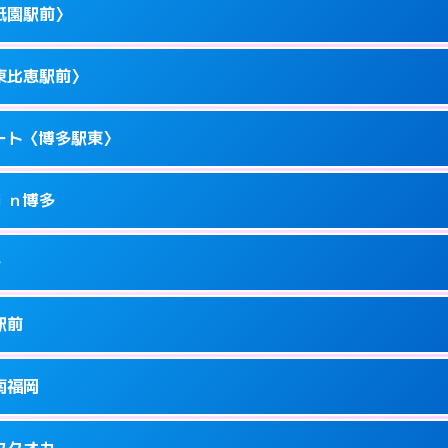
駅前4-10－15
祇園駅前〉
1
ページを見る →
ーにつきホテルの入り口で待ち合わせ。
駅東1-14-1
東比恵駅前〉
1
ページを見る →
ーにつきホテルの入り口で待ち合わせ。
駅東1-11-11
ート〈博多駅東〉
1
ページを見る →
ーにつきホテルの入り口で待ち合わせ。
園町1-1
ｉｎ博多
5
ページを見る →
ーにつきホテルの入り口で待ち合わせ。
恵2-16-13
多
1
ページを見る →
接お部屋まで伺います。
駅東1-18-1
駅前
1
ページを見る →
ません。
川端町14-25
南福岡
1
ページを見る →
ーにつきホテルの入り口で待ち合わせ。
駅南1-4-6
フクオカ