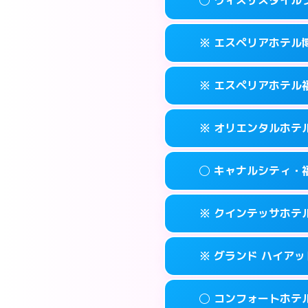
交通費:
2,000円
092-452-548
smartphone
このホテルの詳細
info
案内方法:
女性が直
福岡市博多区博多
map
※ エスペリアホテル
交通費:
無料
092-581-030
smartphone
このホテルの詳細
info
案内方法:
女性が直
福岡市博多区竹丘
map
※ エスペリアホテル
交通費:
無料
092-433-390
smartphone
このホテルの詳細
info
案内方法:
カードキ
福岡市博多区博多
map
※ オリエンタルホテ
交通費:
無料
092-412-727
smartphone
このホテルの詳細
info
案内方法:
カードキ
福岡市博多区博多
map
◯ キャナルシティ・
交通費:
無料
092-271-007
smartphone
このホテルの詳細
info
案内方法:
カードキ
福岡市博多区須
map
※ クインテッサホテル福
交通費:
無料
0570-051-15
smartphone
このホテルの詳細
info
案内方法:
女性が直
福岡市博多区博
map
※ グランド ハイアッ
交通費:
無料
092-282-880
smartphone
このホテルの詳細
info
案内方法:
カードキ
福岡市博多区住吉
map
◯ コンフォートホテ