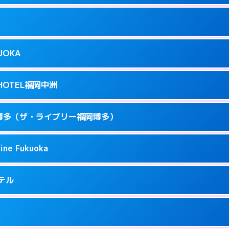
ページを見る →
り派遣できません。
駅前3-3-17
9
ページを見る →
接お部屋まで伺います。
駅前4-3-20
KUOKA
8
ページを見る →
接お部屋まで伺います。
呉服町12-31
T HOTEL福岡中洲
3
ページを見る →
接お部屋まで伺います。
駅南1-3-9
 福岡博多（ザ・ライブリー福岡博多）
4
ページを見る →
ーにつきホテルの入り口で待ち合わせ。
駅東 2-14-1
ine Fukuoka
1
ページを見る →
接お部屋まで伺います。
3-6-19
ホテル
71
ページを見る →
ーにつきホテルの入り口で待ち合わせ。
5-2-18
9
ページを見る →