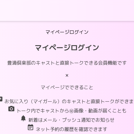
マイページログイン
マイページログイン
豊満倶楽部のキャストと直接トークできる会員機能です
×
マイページでできること
at
お気に入り（マイガール）のキャストと直接トークができま
photo_camera
トーク内でキャストから㊙画像・動画が届くことも
notifications
新着はメール・プッシュ通知でお知らせ
event_note
ネット予約の履歴を確認できます