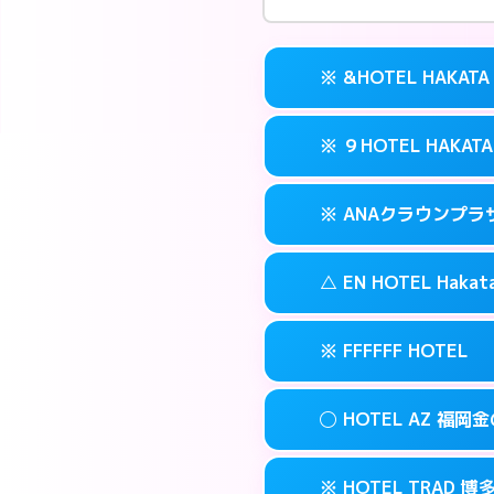
※ &HOTEL HAKATA
※ ９HOTEL HAKATA
交通費:
無料
案内方法:
カードキ
※ ANAクラウンプ
交通費:
無料
092-282-222
smartphone
案内方法:
カードキ
福岡市博多区冷
map
△ EN HOTEL Hakat
交通費:
無料
092-263-501
smartphone
このホテルの詳細
info
案内方法:
カードキ
福岡市博多区冷
map
※ FFFFFF HOTEL
交通費:
無料
092-471-711
smartphone
このホテルの詳細
info
案内方法:
状況によ
福岡市博多区博多
map
◯ HOTEL AZ 福岡
交通費:
無料
092-461-050
smartphone
このホテルの詳細
info
案内方法:
カードキ
福岡市博多区博多
map
※ HOTEL TRAD 博