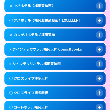
このホテルの詳細ページを見る →
info
案内方法:
女性が直接お部屋まで伺います。
福岡市中央区春吉3-14-36
map
※ アパホテル〈福岡天神西〉
交通費:
無料
0570-005-015
smartphone
このホテルの詳細ページを見る →
info
案内方法:
女性が直接お部屋まで伺います。
福岡市中央区春吉3-4-6
map
◯ アパホテル〈福岡渡辺通駅前〉EXCELLENT
交通費:
無料
092-724-2222
smartphone
このホテルの詳細ページを見る →
info
案内方法:
カードキーにつきホテルの入り口で
福岡市中央区天神3-13-20
map
※ カンデオホテルズ福岡天神
待ち合わせ。
交通費:
無料
このホテルの詳細ページを見る →
info
092-720-6786
smartphone
案内方法:
女性が直接お部屋まで伺います。
× クインテッサホテル福岡天神 Comic&Books
交通費:
無料
福岡市中央区大名1-9-39
map
0570-099-811
smartphone
案内方法:
カードキーにつきホテルの入り口で
福岡市中央区清川1-10-1
map
このホテルの詳細ページを見る →
× クインテッサホテル福岡天神南
info
待ち合わせ。
交通費:
無料
このホテルの詳細ページを見る →
info
092-738-5600
smartphone
案内方法:
派遣できません。
◯ クロスライフ博多天神
交通費:
無料
福岡市中央区渡辺通5-14-5
map
092-401-0883
smartphone
案内方法:
派遣できません。
福岡市中央区天神3-2-10
map
このホテルの詳細ページを見る →
◯ クロスライフ博多柳橋
info
交通費:
無料
092-707-1691
smartphone
このホテルの詳細ページを見る →
info
案内方法:
女性が直接お部屋まで伺います。
福岡市中央区白金1-18-3
map
◯ コートホテル福岡天神