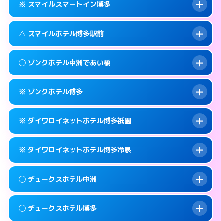
福岡市博多区上呉服町11-32
map
※ スマイルスマートイン博多
合わせ。
交通費:
無料
このホテルの詳細ページを見る →
info
092-451-9000
smartphone
案内方法:
女性が直接お部屋まで伺います。
△ スマイルホテル博多駅前
交通費:
無料
福岡市博多区博多駅南2-1-32
map
092-262-4400
smartphone
案内方法:
入り口の暗証番号をお尋ねします。
福岡市博多区祇園町4-73
map
このホテルの詳細ページを見る →
◯ ゾンクホテル中洲であい橋
info
交通費:
無料
092-262-6678
smartphone
このホテルの詳細ページを見る →
info
案内方法:
状況により派遣できません。
福岡市博多区神屋町3-5
map
※ ゾンクホテル博多
交通費:
無料
092-431-1500
smartphone
このホテルの詳細ページを見る →
info
案内方法:
女性が直接お部屋まで伺います。
福岡市博多区博多駅前3-8-18
map
※ ダイワロイネットホテル博多祇園
交通費:
無料
050-1807-3131
smartphone
このホテルの詳細ページを見る →
info
案内方法:
カードキーにつきホテルの入り口で
福岡市博多区中洲4-5-6
map
※ ダイワロイネットホテル博多冷泉
待ち合わせ。
交通費:
無料
このホテルの詳細ページを見る →
info
092-441-2905
smartphone
案内方法:
カードキーにつきホテルの入り口で
◯ デュークスホテル中洲
待ち合わせ。
交通費:
無料
福岡市博多区博多駅南1-15-1
map
092-281-3600
smartphone
案内方法:
カードキーにつきホテルの入り口で
このホテルの詳細ページを見る →
◯ デュークスホテル博多
info
待ち合わせ。
交通費:
無料
福岡市博多区祇園町1-24
map