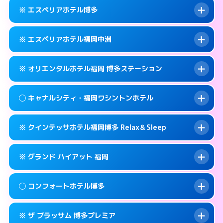
092-452-5489
smartphone
案内方法:
女性が直接お部屋まで伺います。
※ エスペリアホテル博多
交通費:
無料
福岡市博多区博多駅前2-17-11
map
092-581-0300
smartphone
案内方法:
女性が直接お部屋まで伺います。
福岡市博多区竹丘町2-4-12
map
このホテルの詳細ページを見る →
※ エスペリアホテル福岡中洲
info
交通費:
無料
092-433-3900
smartphone
このホテルの詳細ページを見る →
info
案内方法:
カードキーにつきホテルの入り口で
福岡市博多区博多駅南1-9-18
map
※ オリエンタルホテル福岡 博多ステーション
待ち合わせ。
交通費:
無料
このホテルの詳細ページを見る →
info
092-412-7272
smartphone
案内方法:
カードキーにつきホテルの入り口で
◯ キャナルシティ・福岡ワシントンホテル
待ち合わせ。
交通費:
無料
福岡市博多区博多駅前2-11‐4
map
092-271-0077
smartphone
案内方法:
カードキーにつきホテルの入り口で
このホテルの詳細ページを見る →
※ クインテッサホテル福岡博多 Relax＆Sleep
info
待ち合わせ。
交通費:
無料
福岡市博多区須崎町2-1
map
0570-051-153
smartphone
案内方法:
女性が直接お部屋まで伺います。
このホテルの詳細ページを見る →
※ グランド ハイアット 福岡
info
交通費:
無料
福岡市博多区博多駅中央街4-23
map
092-282-8800
smartphone
案内方法:
カードキーにつきホテルの入り口で
福岡市博多区住吉1-2-20
map
このホテルの詳細ページを見る →
◯ コンフォートホテル博多
info
待ち合わせ。
交通費:
無料
このホテルの詳細ページを見る →
info
092-292-6728
smartphone
案内方法:
カードキーにつきホテルの入り口で
※ ザ ブラッサム 博多プレミア
待ち合わせ。