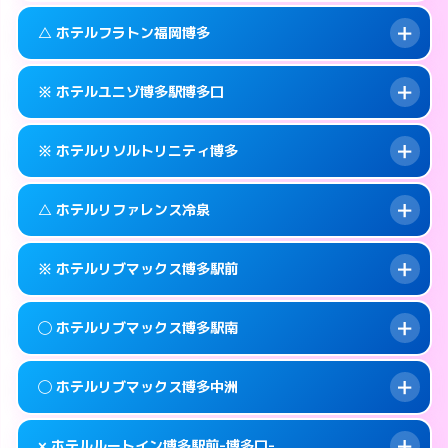
このホテルの詳細ページを見る →
info
092-473-7111
smartphone
案内方法:
カードキーにつきホテルの入り口で
△ ホテルフラトン福岡博多
待ち合わせ。
交通費:
無料
福岡市博多区博多駅中央街4-16
map
092-473-7114
smartphone
案内方法:
カードキーにつきホテルの入り口で
このホテルの詳細ページを見る →
※ ホテルユニゾ博多駅博多口
info
待ち合わせ。
交通費:
無料
福岡市博多区博多駅東1-13-3
map
092-473-7113
smartphone
案内方法:
状況により派遣できません。
このホテルの詳細ページを見る →
※ ホテルリソルトリニティ博多
info
交通費:
無料
福岡市博多区博多駅前2-1-15
map
092-475-8585
smartphone
案内方法:
カードキーにつきホテルの入り口で
福岡市博多区博多駅東2-10-18
map
このホテルの詳細ページを見る →
△ ホテルリファレンス冷泉
info
待ち合わせ。
交通費:
無料
このホテルの詳細ページを見る →
info
092-433-6172
smartphone
案内方法:
カードキーにつきホテルの入り口で
※ ホテルリブマックス博多駅前
待ち合わせ。
交通費:
無料
福岡市博多区博多駅前3-6-7
map
092-282-9269
smartphone
案内方法:
状況により派遣できません。
このホテルの詳細ページを見る →
◯ ホテルリブマックス博多駅南
info
交通費:
無料
福岡市博多区中洲4-4-10
map
092-283-5133
smartphone
案内方法:
カードキーにつきホテルの入り口で
福岡市博多区冷泉町9-29
map
このホテルの詳細ページを見る →
◯ ホテルリブマックス博多中洲
info
待ち合わせ。
交通費:
無料
このホテルの詳細ページを見る →
info
092-419-2280
smartphone
案内方法:
女性が直接お部屋まで伺います。
× ホテルルートイン博多駅前-博多口-