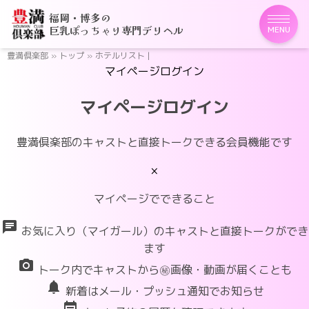
福岡・博多の
巨乳ぽっちゃり専門デリヘル
MENU
豊満倶楽部
»
トップ
»
ホテルリスト |
マイページログイン
マイページログイン
豊満倶楽部のキャストと直接トークできる会員機能です
×
マイページでできること
chat
お気に入り（マイガール）のキャストと直接トークができ
ます
photo_camera
トーク内でキャストから㊙画像・動画が届くことも
notifications
新着はメール・プッシュ通知でお知らせ
event_note