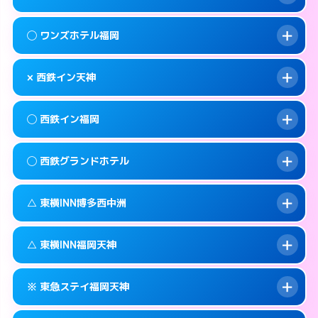
交通費:
無料
092-720-7711
smartphone
このホテルの詳細ページを見る →
info
案内方法:
カードキーにつきホテルの入り口で
福岡市中央区大名1-15-22
map
◯ ワンズホテル福岡
待ち合わせ。
交通費:
無料
このホテルの詳細ページを見る →
info
092-717-2477
smartphone
案内方法:
状況により派遣できません。
× 西鉄イン天神
交通費:
2,000円
福岡市中央区天神2-6-16
map
092-739-2055
smartphone
案内方法:
女性が直接お部屋まで伺います。
福岡市中央区渡辺通4-8-25
map
このホテルの詳細ページを見る →
◯ 西鉄イン福岡
info
交通費:
無料
092-738-5533
smartphone
このホテルの詳細ページを見る →
info
案内方法:
派遣できません。
福岡市中央区今川1-3-3
map
◯ 西鉄グランドホテル
交通費:
無料
092-713-5454
smartphone
このホテルの詳細ページを見る →
info
案内方法:
女性が直接お部屋まで伺います。
福岡市中央区渡辺通4-7-1
map
△ 東横INN博多西中洲
交通費:
無料
092-712-5858
smartphone
このホテルの詳細ページを見る →
info
案内方法:
女性が直接お部屋まで伺います。
福岡市中央区天神1-16-1
map
△ 東横INN福岡天神
交通費:
無料
092-781-0711
smartphone
このホテルの詳細ページを見る →
info
案内方法:
状況により派遣できません。
福岡市中央区大名2-6-60
map
※ 東急ステイ福岡天神
交通費:
無料
092-739-1045
smartphone
このホテルの詳細ページを見る →
info