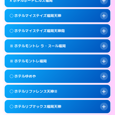
map
× ホテルポートヒルズ福岡
交通費:
無料
092-737-3901
smartphone
このホテルの詳細ページを見る →
info
案内方法:
女性が直接お部屋まで伺います。
福岡市中央区地行1-4-6
map
◯ ホテルマイステイズ福岡天神
交通費:
2,000円
092-534-4126
smartphone
このホテルの詳細ページを見る →
info
案内方法:
派遣できません。
福岡市中央区大宮1-1-6
map
◯ ホテルマイステイズ福岡天神南
交通費:
無料
092-741-3535
smartphone
このホテルの詳細ページを見る →
info
案内方法:
女性が直接お部屋まで伺います。
福岡市中央区西公園14-24
map
※ ホテルモントレ ラ・スール福岡
交通費:
無料
092-687-1100
smartphone
このホテルの詳細ページを見る →
info
案内方法:
女性が直接お部屋まで伺います。
福岡市中央区天神3-5-7
map
※ ホテルモントレ福岡
交通費:
無料
092-286-1700
smartphone
このホテルの詳細ページを見る →
info
案内方法:
カードキーにつきホテルの入り口で
福岡市中央区春吉3-14-20
map
◯ ホテルゆめや
待ち合わせ。
交通費:
無料
このホテルの詳細ページを見る →
info
092-726-7111
smartphone
案内方法:
カードキーにつきホテルの入り口で
◯ ホテルリファレンス天神Ⅲ
待ち合わせ。
交通費:
無料
福岡市中央区大名2-8-27
map
092-734-7111
smartphone
案内方法:
女性が直接お部屋まで伺います。
このホテルの詳細ページを見る →
◯ ホテルリブマックス福岡天神
info
交通費:
無料
福岡市中央区渡辺通3-4-13
map
092-524-7588
smartphone