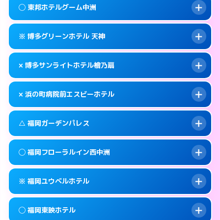
案内方法:
状況により派遣できません。
福岡市中央区西中洲1-16
map
◯ 東邦ホテルグーム中洲
交通費:
無料
092-725-1045
smartphone
このホテルの詳細ページを見る →
info
案内方法:
カードキーにつきホテルの入り口で
福岡市中央区渡辺通5-15-14
map
※ 博多グリーンホテル 天神
待ち合わせ。
交通費:
無料
このホテルの詳細ページを見る →
info
092-762-0109
smartphone
案内方法:
女性が直接お部屋まで伺います。
× 博多サンライトホテル檜乃扇
交通費:
無料
福岡市中央区春吉3-21-24
map
050-1807-3131
smartphone
案内方法:
カードキーにつきホテルの入り口で
福岡市中央区渡辺通5-7-22
map
このホテルの詳細ページを見る →
× 浜の町病院前エスビーホテル
info
待ち合わせ。
交通費:
無料
このホテルの詳細ページを見る →
info
092-722-3636
smartphone
案内方法:
派遣できません。
△ 福岡ガーデンパレス
交通費:
無料
福岡市中央区大名2-9-11
map
092-522-0080
smartphone
案内方法:
派遣できません。
福岡市中央区清川2-6-23
map
このホテルの詳細ページを見る →
◯ 福岡フローラルイン西中洲
info
交通費:
無料
092-717-6600
smartphone
このホテルの詳細ページを見る →
info
案内方法:
状況により派遣できません。
福岡市中央区長浜1-2-24
map
※ 福岡ユウベルホテル
交通費:
無料
092-713-1112
smartphone
このホテルの詳細ページを見る →
info
案内方法:
女性が直接お部屋まで伺います。
福岡市中央区天神4-8-15
map
◯ 福岡東映ホテル
交通費:
無料