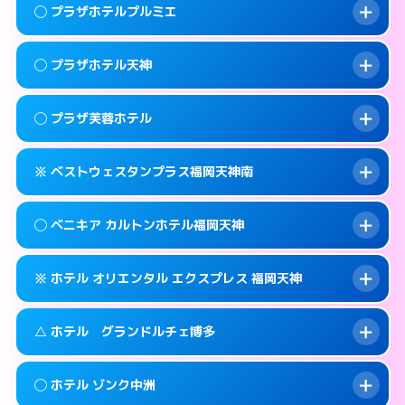
案内方法:
女性が直接お部屋まで伺います。
福岡市中央区赤坂1-15-31
map
このホテルの詳細ページを見る →
◯ プラザホテルプルミエ
info
交通費:
2,000円
092-771-2131
smartphone
このホテルの詳細ページを見る →
info
案内方法:
女性が直接お部屋まで伺います。
福岡市中央区輝国1-1-33
map
◯ プラザホテル天神
交通費:
無料
092-844-8111
smartphone
このホテルの詳細ページを見る →
info
案内方法:
女性が直接お部屋まで伺います。
福岡市中央区地行浜2-2-3
map
◯ プラザ芙蓉ホテル
交通費:
無料
0570-076-633
smartphone
このホテルの詳細ページを見る →
info
案内方法:
女性が直接お部屋まで伺います。
福岡市中央区大名1-14-13
map
※ ベストウェスタンプラス福岡天神南
交通費:
無料
0570-056-633
smartphone
このホテルの詳細ページを見る →
info
案内方法:
女性が直接お部屋まで伺います。
福岡市中央区大名1-9-63
map
◯ ベニキア カルトンホテル福岡天神
交通費:
無料
092-761-9633
smartphone
このホテルの詳細ページを見る →
info
案内方法:
カードキーにつきホテルの入り口で
福岡市中央区渡辺通2-3-28
map
※ ホテル オリエンタル エクスプレス 福岡天神
待ち合わせ。
交通費:
無料
このホテルの詳細ページを見る →
info
092-718-7700
smartphone
案内方法:
女性が直接お部屋まで伺います。
△ ホテル グランドルチェ博多
交通費:
無料
福岡市中央区春吉3-13-19
map
092-522-4980
smartphone
案内方法:
カードキーにつきホテルの入り口で
福岡市中央区清川1-14-15
map
このホテルの詳細ページを見る →
◯ ホテル ゾンク中洲
info
待ち合わせ。
交通費:
無料