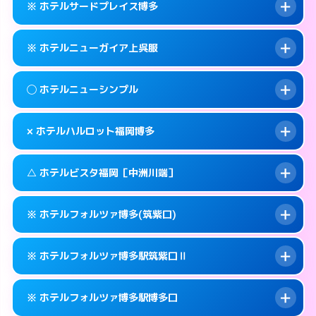
福岡市博多区下川端町3-2
map
※ ホテルサードプレイス博多
交通費:
無料
092-629-8666
smartphone
このホテルの詳細ページを見る →
info
案内方法:
25:00以降はホテルの入り口で待ち
福岡市博多区大井2-10-6
map
※ ホテルニューガイア上呉服
合わせ。
交通費:
無料
このホテルの詳細ページを見る →
info
092-472-1111
smartphone
案内方法:
カードキーにつきホテルの入り口で
◯ ホテルニューシンプル
待ち合わせ。
交通費:
無料
福岡市博多区博多駅中央街5-3
map
092-642-4563
smartphone
案内方法:
カードキーにつきホテルの入り口で
このホテルの詳細ページを見る →
× ホテルハルロット福岡博多
info
待ち合わせ。
交通費:
無料
福岡市博多区堅粕2-2-2
map
092-273-2911
smartphone
案内方法:
女性が直接お部屋まで伺います。
このホテルの詳細ページを見る →
△ ホテルビスタ福岡［中洲川端］
info
交通費:
無料
福岡市博多区上呉服町14-25
map
092-411-4311
smartphone
案内方法:
派遣できません。
福岡市博多区博多駅前1-23-11
map
このホテルの詳細ページを見る →
※ ホテルフォルツァ博多(筑紫口)
info
交通費:
無料
092-475-8533
smartphone
このホテルの詳細ページを見る →
info
案内方法:
状況により派遣できません。
福岡市博多区博多駅東2-9-10
map
※ ホテルフォルツァ博多駅筑紫口Ⅱ
交通費:
無料
092-281-3737
smartphone
このホテルの詳細ページを見る →
info
案内方法:
カードキーにつきホテルの入り口で
福岡市博多区上川端町14-28
map
※ ホテルフォルツァ博多駅博多口
待ち合わせ。
交通費:
無料