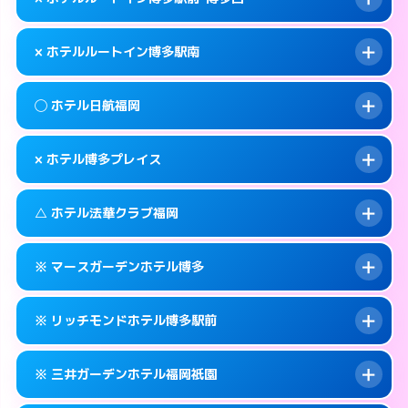
交通費:
無料
福岡市博多区博多駅前2-7-9
map
092-433-0400
smartphone
案内方法:
女性が直接お部屋まで伺います。
福岡市博多区博多駅南3-7-32
map
このホテルの詳細ページを見る →
× ホテルルートイン博多駅南
info
交通費:
無料
092-273-0050
smartphone
このホテルの詳細ページを見る →
info
案内方法:
派遣できません。
福岡市博多区中洲5-4-21
map
◯ ホテル日航福岡
交通費:
無料
092-477-8885
smartphone
このホテルの詳細ページを見る →
info
案内方法:
派遣できません。
福岡市博多区博多駅前1-1-20
map
× ホテル博多プレイス
交通費:
無料
092-473-4123
smartphone
このホテルの詳細ページを見る →
info
案内方法:
女性が直接お部屋まで伺います。
福岡市博多区博多駅南2-8-19
map
△ ホテル法華クラブ福岡
交通費:
無料
092-482-1111
smartphone
このホテルの詳細ページを見る →
info
案内方法:
派遣できません。
福岡市博多区博多駅前2-18-25
map
※ マースガーデンホテル博多
交通費:
無料
092-404-7770
smartphone
このホテルの詳細ページを見る →
info
案内方法:
状況により派遣できません。
福岡市博多区築港本町3-16
map
※ リッチモンドホテル博多駅前
交通費:
無料
092-271-3171
smartphone
このホテルの詳細ページを見る →
info
案内方法:
カードキーにつきホテルの入り口で
福岡市博多区住吉3-1-90
map
※ 三井ガーデンホテル福岡祇園
待ち合わせ。
交通費:
無料
このホテルの詳細ページを見る →
info