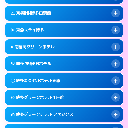
交通費:
無料
福岡市博多区博多駅東2-1-1
map
092-437-1045
smartphone
案内方法:
状況により派遣できません。
福岡市博多区博多駅前1-16-6
map
このホテルの詳細ページを見る →
△ 東横INN博多口駅前
info
交通費:
無料
092-281-1045
smartphone
このホテルの詳細ページを見る →
info
案内方法:
状況により派遣できません。
福岡市博多区祇園町1-38
map
※ 東急ステイ博多
交通費:
無料
092-475-1045
smartphone
このホテルの詳細ページを見る →
info
案内方法:
状況により派遣できません。
福岡市博多区博多駅南2-10-23
map
× 南福岡グリーンホテル
交通費:
無料
092-451-1045
smartphone
このホテルの詳細ページを見る →
info
案内方法:
カードキーにつきホテルの入り口で
福岡市博多区博多駅前1-15-5
map
※ 博多 東急REIホテル
待ち合わせ。
交通費:
2,000円
このホテルの詳細ページを見る →
info
092-431-1091
smartphone
案内方法:
派遣できません。
◯ 博多エクセルホテル東急
交通費:
無料
福岡市博多区博多駅南1-11-11
map
092-593-0007
smartphone
案内方法:
カードキーにつきホテルの入り口で
福岡市博多区寿町3-5-13
map
このホテルの詳細ページを見る →
※ 博多グリーンホテル 1号館
info
待ち合わせ。
交通費:
無料
このホテルの詳細ページを見る →
info
092-451-0109
smartphone
案内方法:
女性が直接お部屋まで伺います。
※ 博多グリーンホテル アネックス
交通費:
無料
福岡市博多区博多駅前1-2-23
map
092-262-0109
smartphone
案内方法:
カードキーにつきホテルの入り口で