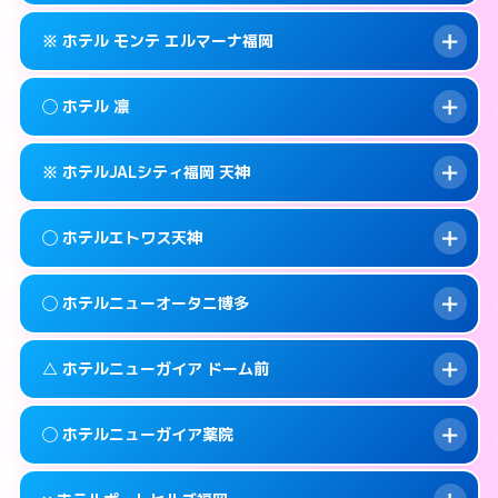
このホテルの詳細ページを見る →
info
092-401-1905
smartphone
案内方法:
状況により派遣できません。
※ ホテル モンテ エルマーナ福岡
交通費:
無料
福岡市中央区天神3-3-14
map
092-406-1331
smartphone
案内方法:
女性が直接お部屋まで伺います。
福岡市中央区西中洲12-18
map
このホテルの詳細ページを見る →
◯ ホテル 凛
info
交通費:
無料
092-771-7717
smartphone
このホテルの詳細ページを見る →
info
案内方法:
カードキーにつきホテルの入り口で
福岡市中央区春吉3-14-27
map
※ ホテルJALシティ福岡 天神
待ち合わせ。
交通費:
無料
このホテルの詳細ページを見る →
info
092-735-7111
smartphone
案内方法:
女性が直接お部屋まで伺います。
◯ ホテルエトワス天神
交通費:
無料
福岡市中央区渡辺通3-4-24
map
092-718-8300
smartphone
案内方法:
カードキーにつきホテルの入り口で
福岡市中央区春吉3-14-14
map
このホテルの詳細ページを見る →
◯ ホテルニューオータニ博多
info
待ち合わせ。
交通費:
無料
このホテルの詳細ページを見る →
info
092-718-7558
smartphone
案内方法:
女性が直接お部屋まで伺います。
△ ホテルニューガイア ドーム前
交通費:
無料
福岡市中央区大名2-12-5
map
092-737-3233
smartphone
案内方法:
女性が直接お部屋まで伺います。
福岡市中央区天神3-5-18
map
このホテルの詳細ページを見る →
◯ ホテルニューガイア薬院
info
交通費:
2,000円
092-714-1111
smartphone
このホテルの詳細ページを見る →
info
案内方法:
状況により派遣できません。
福岡市中央区渡辺通1-1-2