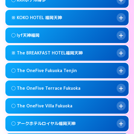
交通費:
無料
0570-009-915
smartphone
このホテルの詳細ページを見る →
info
案内方法:
女性が直接お部屋まで伺います。
福岡市中央区春吉3-13-1
map
※ KOKO HOTEL 福岡天神
交通費:
無料
092-771-6221
smartphone
このホテルの詳細ページを見る →
info
案内方法:
女性が直接お部屋まで伺います。
福岡市中央区春吉2-16-19
map
◯ lyf天神福岡
交通費:
無料
092-521-1361
smartphone
このホテルの詳細ページを見る →
info
案内方法:
カードキーにつきホテルの入り口で
福岡市中央区薬院4-21-1
map
※ The BREAKFAST HOTEL福岡天神
待ち合わせ。
交通費:
無料
このホテルの詳細ページを見る →
info
092-714-5445
smartphone
案内方法:
女性が直接お部屋まで伺います。
◯ The OneFive Fukuoka Tenjin
交通費:
無料
福岡市中央区今泉1-22-14
map
092-753-8695
smartphone
案内方法:
カードキーにつきホテルの入り口で
福岡市中央区今泉1-2-13
map
このホテルの詳細ページを見る →
◯ The OneFive Terrace Fukuoka
info
待ち合わせ。
交通費:
無料
このホテルの詳細ページを見る →
info
0120-996-941
smartphone
案内方法:
女性が直接お部屋まで伺います。
◯ The OneFive Villa Fukuoka
交通費:
無料
福岡市中央区春吉3-23-32
map
0570-003-515
smartphone
案内方法:
女性が直接お部屋まで伺います。
福岡市中央区大名2-8-12
map
このホテルの詳細ページを見る →
◯ アークホテルロイヤル福岡天神
info
交通費:
無料
0570-075-015
smartphone