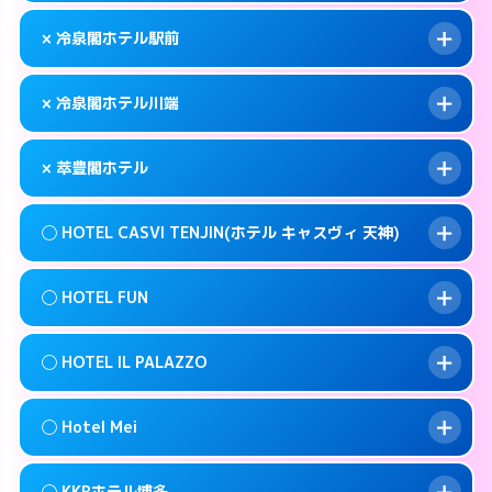
このホテルの詳細ページを見る →
info
092-483-5111
smartphone
案内方法:
女性が直接お部屋まで伺います。
× 冷泉閣ホテル駅前
交通費:
無料
福岡市博多区博多駅前4-9-2
map
092-272-1123
smartphone
案内方法:
カードキーにつきホテルの入り口で
福岡市博多区築港本町2-1
map
このホテルの詳細ページを見る →
× 冷泉閣ホテル川端
info
待ち合わせ。
交通費:
無料
このホテルの詳細ページを見る →
info
050- 5576- 8380
smartphone
案内方法:
派遣できません。
× 萃豊閣ホテル
交通費:
無料
福岡市博多区中洲5-4-19
map
092-441-8601
smartphone
案内方法:
派遣できません。
福岡市博多区博多駅前1-28-3
map
このホテルの詳細ページを見る →
◯ HOTEL CASVI TENJIN(ホテル キャスヴィ 天神)
info
交通費:
2,000円
092-281-1811
smartphone
このホテルの詳細ページを見る →
info
案内方法:
派遣できません。
福岡市博多区上川端町8-21
map
◯ HOTEL FUN
交通費:
無料
092-587-7771
smartphone
このホテルの詳細ページを見る →
info
案内方法:
女性が直接お部屋まで伺います。
福岡市博多区寿町3-5-25
map
◯ HOTEL IL PALAZZO
交通費:
無料
092-751-5811
smartphone
このホテルの詳細ページを見る →
info
案内方法:
女性が直接お部屋まで伺います。
福岡市中央区渡辺通5-20-6
map
◯ Hotel Mei
交通費:
無料
092-791-7779
smartphone
このホテルの詳細ページを見る →
info
案内方法:
女性が直接お部屋まで伺います。
福岡市中央区今泉1-9-2
map
◯ KKRホテル博多