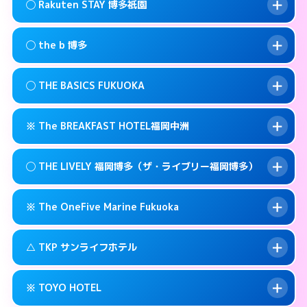
福岡市博多区祇園町6-22
map
このホテルの詳細ページを見る →
◯ Rakuten STAY 博多祇園
info
交通費:
無料
092-473-9898
smartphone
このホテルの詳細ページを見る →
info
案内方法:
状況により派遣できません。
福岡市博多区博多駅前3-3-17
map
◯ the b 博多
交通費:
無料
092-482-1919
smartphone
このホテルの詳細ページを見る →
info
案内方法:
女性が直接お部屋まで伺います。
福岡市博多区博多駅前4-3-20
map
◯ THE BASICS FUKUOKA
交通費:
無料
03-4405-0568
smartphone
このホテルの詳細ページを見る →
info
案内方法:
女性が直接お部屋まで伺います。
福岡市博多区上呉服町12-31
map
※ The BREAKFAST HOTEL福岡中洲
交通費:
無料
092-415-3333
smartphone
このホテルの詳細ページを見る →
info
案内方法:
女性が直接お部屋まで伺います。
福岡市博多区博多駅南1-3-9
map
◯ THE LIVELY 福岡博多（ザ・ライブリー福岡博多）
交通費:
無料
092-412-1234
smartphone
このホテルの詳細ページを見る →
info
案内方法:
カードキーにつきホテルの入り口で
福岡市博多区博多駅東 2-14-1
map
※ The OneFive Marine Fukuoka
待ち合わせ。
交通費:
無料
このホテルの詳細ページを見る →
info
0120-996-941
smartphone
案内方法:
女性が直接お部屋まで伺います。
△ TKP サンライフホテル
交通費:
無料
福岡市博多区中洲3-6-19
map
050-3138-2071
smartphone
案内方法:
カードキーにつきホテルの入り口で
福岡市博多区中洲5-2-18
map
このホテルの詳細ページを見る →
※ TOYO HOTEL
info
待ち合わせ。
交通費:
無料