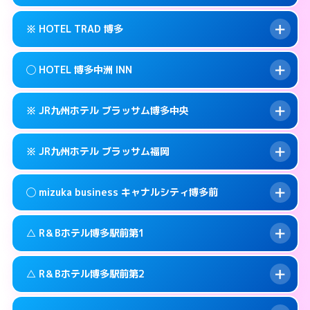
交通費:
無料
福岡市博多区博多駅前3-3-3
map
092-461-0505
smartphone
案内方法:
カードキーにつきホテルの入り口で
福岡市博多区博多駅前3-30-25
map
このホテルの詳細ページを見る →
※ HOTEL TRAD 博多
info
待ち合わせ。
交通費:
3,000円
このホテルの詳細ページを見る →
info
090-3073-1234
smartphone
案内方法:
女性が直接お部屋まで伺います。
◯ HOTEL 博多中洲 INN
交通費:
無料
福岡市博多区博多駅南2-13-1
map
092-513-3301
smartphone
案内方法:
カードキーにつきホテルの入り口で
福岡市博多区金の隈3-14-25
map
このホテルの詳細ページを見る →
※ JR九州ホテル ブラッサム博多中央
info
待ち合わせ。
交通費:
無料
このホテルの詳細ページを見る →
info
092-710-7675
smartphone
案内方法:
女性が直接お部屋まで伺います。
※ JR九州ホテル ブラッサム福岡
交通費:
無料
福岡市博多区住吉3-12-1号
map
092-291-0088
smartphone
案内方法:
カードキーにつきホテルの入り口で
福岡市博多区中洲中島町4-14
map
このホテルの詳細ページを見る →
◯ mizuka business キャナルシティ博多前
info
待ち合わせ。
交通費:
無料
このホテルの詳細ページを見る →
info
092-477-8739
smartphone
案内方法:
カードキーにつきホテルの入り口で
△ R＆Bホテル博多駅前第1
待ち合わせ。
交通費:
無料
福岡市博多区博多駅前2-2-11
map
092-413-8787
smartphone
案内方法:
女性が直接お部屋まで伺います。
このホテルの詳細ページを見る →
△ R＆Bホテル博多駅前第2
info
交通費:
無料
福岡市博多区博多駅東2-2-4
map
03-4531-9681
smartphone
案内方法:
状況により派遣できません。