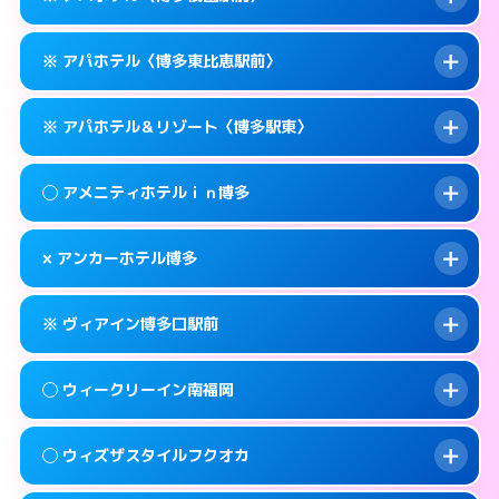
待ち合わせ。
交通費:
無料
このホテルの詳細ページを見る →
info
0570-056-311
smartphone
案内方法:
カードキーにつきホテルの入り口で
※ アパホテル〈博多東比恵駅前〉
待ち合わせ。
交通費:
無料
福岡市博多区博多駅東1-14-1
map
0570-056-311
smartphone
案内方法:
カードキーにつきホテルの入り口で
このホテルの詳細ページを見る →
※ アパホテル＆リゾート〈博多駅東〉
info
待ち合わせ。
交通費:
無料
福岡市博多区博多駅東1-11-11
map
0570-097-011
smartphone
案内方法:
カードキーにつきホテルの入り口で
このホテルの詳細ページを見る →
◯ アメニティホテルｉｎ博多
info
待ち合わせ。
交通費:
無料
福岡市博多区祇園町1-1
map
092-433-6675
smartphone
案内方法:
カードキーにつきホテルの入り口で
このホテルの詳細ページを見る →
× アンカーホテル博多
info
待ち合わせ。
交通費:
無料
福岡市博多区東比恵2-16-13
map
0570-009-011
smartphone
案内方法:
女性が直接お部屋まで伺います。
このホテルの詳細ページを見る →
※ ヴィアイン博多口駅前
info
交通費:
無料
福岡市博多区博多駅東1-18-1
map
092-282-0041
smartphone
案内方法:
派遣できません。
福岡市博多区上川端町14-25
map
このホテルの詳細ページを見る →
◯ ウィークリーイン南福岡
info
交通費:
無料
092-432-1211
smartphone
このホテルの詳細ページを見る →
info
案内方法:
カードキーにつきホテルの入り口で
福岡市博多区博多駅南1-4-6
map
◯ ウィズザスタイルフクオカ
待ち合わせ。
交通費:
2,000円
このホテルの詳細ページを見る →
info