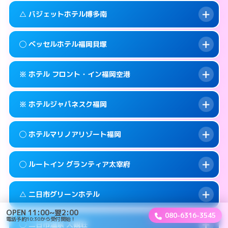
このホテルの詳細ページを見る →
info
案内方法:
女性が直接お部屋まで伺います。
福岡市早良区百道浜1-3-70
map
△ バジェットホテル博多南
交通費:
3,000円
092-822-5001
smartphone
このホテルの詳細ページを見る →
info
案内方法:
派遣できません。
福岡市早良区百道浜1-7-4
map
◯ ベッセルホテル福岡貝塚
交通費:
2,000円
092-922-2131
smartphone
このホテルの詳細ページを見る →
info
案内方法:
状況により派遣できません。
筑紫野市湯町2-5-6
map
※ ホテル フロント・イン福岡空港
交通費:
2,000円
092-592-0033
smartphone
このホテルの詳細ページを見る →
info
案内方法:
女性が直接お部屋まで伺います。
春日市上白水8-152
map
※ ホテルジャパネスク福岡
交通費:
2,000円
092-642-0101
smartphone
このホテルの詳細ページを見る →
info
案内方法:
カードキーにつきホテルの入り口で
福岡市東区箱崎7-10-65
map
◯ ホテルマリノアリゾート福岡
待ち合わせ。
交通費:
1,000円
このホテルの詳細ページを見る →
info
092-624-6688
smartphone
案内方法:
カードキーにつきホテルの入り口で
◯ ルートイン グランティア太宰府
待ち合わせ。
交通費:
3,000円
糟屋郡志免町別府2-18-1
map
092-645-2080
smartphone
案内方法:
女性が直接お部屋まで伺います。
このホテルの詳細ページを見る →
△ 二日市グリーンホテル
info
交通費:
3,000円
福岡市東区箱崎6-18−12
map
092-895-5511
smartphone
OPEN 11:00~翌2:00
080-6316-3545
案内方法:
女性が直接お部屋まで伺います。
電話予約10:30から受付開始！
福岡市西区小戸2-12-43
map
このホテルの詳細ページを見る →
◯ 二日市温泉 大観荘
info