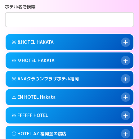
ホテル名で検索
※ &HOTEL HAKATA
※ ９HOTEL HAKATA
交通費:
無料
案内方法:
カードキーにつきホテルの入り口で
※ ANAクラウンプラザホテル福岡
待ち合わせ。
交通費:
無料
092-282-2225
smartphone
案内方法:
カードキーにつきホテルの入り口で
△ EN HOTEL Hakata
待ち合わせ。
交通費:
無料
福岡市博多区冷泉町9-6
map
092-263-5010
smartphone
案内方法:
カードキーにつきホテルの入り口で
このホテルの詳細ページを見る →
※ FFFFFF HOTEL
info
待ち合わせ。
交通費:
無料
福岡市博多区冷泉町9-16
map
092-471-7111
smartphone
案内方法:
状況により派遣できません。
このホテルの詳細ページを見る →
◯ HOTEL AZ 福岡金の隈店
info