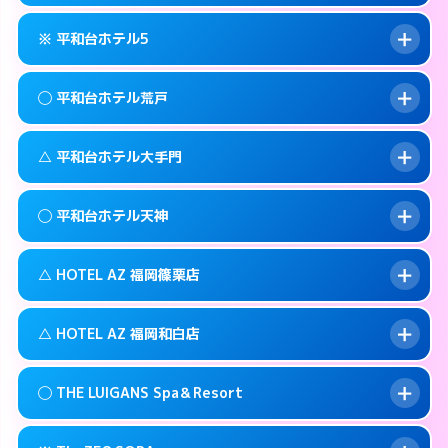
092-735-1100
smartphone
このホテルの詳細ページを見る →
info
案内方法:
カードキーにつきホテルの入り口で
福岡市中央区西中洲5-10
map
※ 平和台ホテル5
待ち合わせ。
交通費:
無料
このホテルの詳細ページを見る →
info
092-761-0345
smartphone
案内方法:
女性が直接お部屋まで伺います。
◯ 平和台ホテル荒戸
交通費:
2,000円
福岡市中央区警固1-9-3
map
092-524-2121
smartphone
案内方法:
カードキーにつきホテルの入り口で
福岡市中央区高砂1-1-18
map
このホテルの詳細ページを見る →
△ 平和台ホテル大手門
info
待ち合わせ。
交通費:
2,000円
このホテルの詳細ページを見る →
info
092-732-5000
smartphone
案内方法:
女性が直接お部屋まで伺います。
◯ 平和台ホテル天神
交通費:
1,000円
福岡市中央区今川1-4－2
map
092-761-1361
smartphone
案内方法:
状況により派遣できません。
福岡市中央区荒戸1-5-27
map
このホテルの詳細ページを見る →
△ HOTEL AZ 福岡篠栗店
info
交通費:
無料
092-741-4422
smartphone
このホテルの詳細ページを見る →
info
案内方法:
女性が直接お部屋まで伺います。
福岡市中央区大手門1-5-4
map
△ HOTEL AZ 福岡和白店
交通費:
3,000円
092-737-1000
smartphone
このホテルの詳細ページを見る →
info
案内方法:
状況により派遣できません。
福岡市中央区舞鶴1-5-6
map
◯ THE LUIGANS Spa＆Resort
交通費:
3,000円
092-947-3310
smartphone
このホテルの詳細ページを見る →
info
案内方法:
状況により派遣できません。