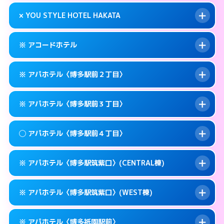
このホテルの詳細ページを見る →
info
0570-007-779
smartphone
案内方法:
状況により派遣できません。
× YOU STYLE HOTEL HAKATA
交通費:
無料
福岡市博多区奈良屋町10-21
map
092-473-7112
smartphone
案内方法:
24:00以降はホテルの入り口で待ち
福岡市博多区博多駅東1-12-3
map
このホテルの詳細ページを見る →
※ アコードホテル
info
合わせ。
交通費:
無料
このホテルの詳細ページを見る →
info
092-474-1121
smartphone
案内方法:
派遣できません。
※ アパホテル〈博多駅前２丁目〉
交通費:
無料
福岡市博多区博多駅東1-9-36
map
092-402-4433
smartphone
案内方法:
カードキーにつきホテルの入り口で
福岡市博多区下川端町10-1
map
このホテルの詳細ページを見る →
※ アパホテル〈博多駅前３丁目〉
info
待ち合わせ。
交通費:
無料
このホテルの詳細ページを見る →
info
092-434-1850
smartphone
案内方法:
カードキーにつきホテルの入り口で
◯ アパホテル〈博多駅前４丁目〉
待ち合わせ。
交通費:
無料
福岡市博多区博多駅前3-11-20
map
0570-097-311
smartphone
案内方法:
カードキーにつきホテルの入り口で
このホテルの詳細ページを見る →
※ アパホテル〈博多駅筑紫口〉(CENTRAL棟)
info
待ち合わせ。
交通費:
無料
福岡市博多区博多駅前2-11-12
map
0570-098-211
smartphone
案内方法:
女性が直接お部屋まで伺います。
このホテルの詳細ページを見る →
※ アパホテル〈博多駅筑紫口〉(WEST棟)
info
交通費:
無料
福岡市博多区博多駅前3-11-6
map
0570-099-611
smartphone
案内方法:
カードキーにつきホテルの入り口で
福岡市博多区博多駅前4-10－15
map
このホテルの詳細ページを見る →
※ アパホテル〈博多祇園駅前〉
info