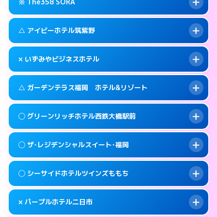
糟屋郡篠栗町大字乙犬985-1
map
※ The358 SORA
交通費:
3,000円
092-605-3301
smartphone
このホテルの詳細ページを見る →
info
案内方法:
女性が直接お部屋まで伺います。
福岡市東区和白丘2-3-1
map
△ アイビーホテル筑紫野
交通費:
3,000円
092-603-2525
smartphone
このホテルの詳細ページを見る →
info
案内方法:
24:00以降はホテルの入り口で待ち
福岡市東区西戸崎18-25
map
× いずみやビジネスホテル
合わせ。
交通費:
3,000円
このホテルの詳細ページを見る →
info
092-665-1616
smartphone
案内方法:
状況により派遣できません。
△ ガーデンテラス福岡 ホテル&リゾート
交通費:
2,000円
福岡市東区香椎照葉6-6-5
map
092-920-2130
smartphone
案内方法:
派遣できません。
筑紫野市湯町1-14-3
map
このホテルの詳細ページを見る →
◯ グリーンリッチホテル西鉄大橋駅前
info
交通費:
3,000円
070-9034-6635
smartphone
このホテルの詳細ページを見る →
info
案内方法:
状況により派遣できません。
福岡市西区姪の浜4-15-9
map
◯ ザ･レジデンシャルスイート･福岡
交通費:
無料
092-881-0067
smartphone
このホテルの詳細ページを見る →
info
案内方法:
女性が直接お部屋まで伺います。
福岡市西区小戸2-3-55
map
◯ シーサイドホテルツインズももち
交通費:
2,000円
092-552-4400
smartphone
このホテルの詳細ページを見る →
info
案内方法:
女性が直接お部屋まで伺います。
福岡市南区大橋1-7-15
map
× パープルホテル二日市
交通費:
2,000円
092-846-8585
smartphone