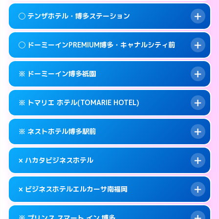
092-409-4755
smartphone
案内方法:
女性が直接お部屋まで伺います。
このホテルの詳細ページを見る →
◯ テンザホテル・博多ステーション
info
交通費:
無料
福岡市博多区冷泉町2-7
map
092-283-2800
smartphone
案内方法:
女性が直接お部屋まで伺います。
福岡市博多区中洲中島町1-1
map
このホテルの詳細ページを見る →
◯ ドーミーインPREMIUM博多・キャナルシティ前
info
交通費:
無料
092-472-1800
smartphone
このホテルの詳細ページを見る →
info
案内方法:
女性が直接お部屋まで伺います。
福岡市博多区博多駅前2-3-9
map
※ ドーミーイン博多祇園
交通費:
無料
092-472-0211
smartphone
このホテルの詳細ページを見る →
info
案内方法:
女性が直接お部屋まで伺います。
福岡市博多区博多駅東2-5-33
map
※ トマリエ ホテル(TOMARIE HOTEL)
交通費:
無料
092-272-5489
smartphone
このホテルの詳細ページを見る →
info
案内方法:
カードキーにつきホテルの入り口で
福岡市博多区祇園町9-1
map
※ ネストホテル博多駅前
待ち合わせ。
交通費:
無料
このホテルの詳細ページを見る →
info
092-271-5489
smartphone
案内方法:
カードキーにつきホテルの入り口で
× ハカタビジネスホテル
待ち合わせ。
交通費:
無料
福岡市博多区冷泉町1-12
map
092-441-2905
smartphone
案内方法:
カードキーにつきホテルの入り口で
このホテルの詳細ページを見る →
× ビジネスホテルエルカーサ南福岡
info
待ち合わせ。
交通費:
無料
福岡市博多区堅粕4-26-22
map
092-260-1695
smartphone
案内方法:
派遣できません。
このホテルの詳細ページを見る →
※ プリンス スマート イン 博多
info