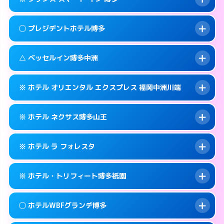
交通費:
2,000円
福岡市博多区博多駅前2-11-27
map
092-431-0737
smartphone
案内方法:
派遣できません。
福岡市博多区博多駅前2-16-3
map
このホテルの詳細ページを見る →
◯ プレジデントホテル博多
info
交通費:
無料
092-575-0001
smartphone
このホテルの詳細ページを見る →
info
案内方法:
カードキーにつきホテルの入り口で
福岡市博多区銀天町1-5-15
map
△ ベッセルイン博多中洲
待ち合わせ。
交通費:
無料
このホテルの詳細ページを見る →
info
050-3117-8027
smartphone
案内方法:
女性が直接お部屋まで伺います。
※ ホテル オリエンタル エクスプレス 福岡中洲川端
交通費:
無料
福岡市博多区博多駅前3-21-4
map
092-441-8811
smartphone
案内方法:
状況により派遣できません。
福岡市博多区博多駅前1-23-5
map
このホテルの詳細ページを見る →
※ ホテル ネクサス博多山王
info
交通費:
無料
092-271-4055
smartphone
このホテルの詳細ページを見る →
info
案内方法:
カードキーにつきホテルの入り口で
福岡市博多区中洲5-1-12
map
※ ホテル ラ フォレスタ
待ち合わせ。
交通費:
無料
このホテルの詳細ページを見る →
info
092-402-2725
smartphone
案内方法:
カードキーにつきホテルの入り口で
※ ホテル・トリフィート博多祇園
待ち合わせ。
交通費:
無料
福岡市博多区店屋町6-26
map
092-419-2020
smartphone
案内方法:
24:00以降はホテルの入り口で待ち
このホテルの詳細ページを見る →
◯ ホテルWBFグランデ博多
info
合わせ。
交通費:
無料
福岡市博多区山王1-16−21
map