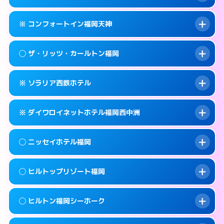
交通費:
無料
092-733-0130
smartphone
このホテルの詳細ページを見る →
info
案内方法:
女性が直接お部屋まで伺います。
福岡市中央区春吉3-26-30
map
※ コンフォートイン福岡天神
交通費:
無料
092-733-3900
smartphone
このホテルの詳細ページを見る →
info
案内方法:
女性が直接お部屋まで伺います。
福岡市中央区春吉1-6-5
map
◯ ザ・リッツ・カールトン福岡
交通費:
無料
092-733-0330
smartphone
このホテルの詳細ページを見る →
info
案内方法:
カードキーにつきホテルの入り口で
福岡市中央区春吉3-21-10
map
※ ソラリア西鉄ホテル
待ち合わせ。
交通費:
無料
このホテルの詳細ページを見る →
info
092-711-2811
smartphone
案内方法:
女性が直接お部屋まで伺います。
※ ダイワロイネットホテル福岡西中洲
交通費:
無料
福岡市中央区天神1-2-1
map
092-401-8888
smartphone
案内方法:
カードキーにつきホテルの入り口で
福岡市中央区大名2-6-50
map
このホテルの詳細ページを見る →
◯ ニッセイホテル福岡
info
待ち合わせ。
交通費:
無料
このホテルの詳細ページを見る →
info
092-761-6500
smartphone
案内方法:
カードキーにつきホテルの入り口で
◯ ヒルトップリゾート福岡
待ち合わせ。
交通費:
無料
福岡市中央区天神2-2-43
map
092-409-3155
smartphone
案内方法:
女性が直接お部屋まで伺います。
このホテルの詳細ページを見る →
◯ ヒルトン福岡シーホーク
info
交通費:
1,000円
福岡市中央区西中洲1-9
map
092-732-0900
smartphone