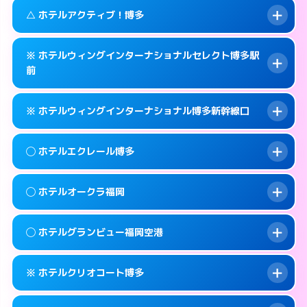
092-483-7711
smartphone
案内方法:
カードキーにつきホテルの入り口で
このホテルの詳細ページを見る →
△ ホテルアクティブ！博多
info
待ち合わせ。
交通費:
無料
福岡市博多区博多駅東 1-1-29
map
092-283-7060
smartphone
案内方法:
女性が直接お部屋まで伺います。
このホテルの詳細ページを見る →
※ ホテルウィングインターナショナルセレクト博多駅
info
交通費:
無料
福岡市博多区冷泉町8-24
map
前
092-452-4123
smartphone
案内方法:
状況により派遣できません。
福岡市博多区博多駅南2-2-5
map
このホテルの詳細ページを見る →
info
※ ホテルウィングインターナショナル博多新幹線口
092-452-0001
smartphone
このホテルの詳細ページを見る →
info
交通費:
無料
福岡市博多区博多駅前3-20-16
map
案内方法:
カードキーにつきホテルの入り口で
◯ ホテルエクレール博多
待ち合わせ。
このホテルの詳細ページを見る →
info
交通費:
無料
092-476-9111
smartphone
案内方法:
カードキーにつきホテルの入り口で
◯ ホテルオークラ福岡
待ち合わせ。
交通費:
無料
福岡市博多区博多駅前3-22-19
map
092-431-0111
smartphone
案内方法:
女性が直接お部屋まで伺います。
このホテルの詳細ページを見る →
◯ ホテルグランビュー福岡空港
info
交通費:
無料
福岡市博多区博多駅東1-17-17
map
092-283-2000
smartphone
案内方法:
女性が直接お部屋まで伺います。
福岡市博多区須崎町1-1
map
このホテルの詳細ページを見る →
※ ホテルクリオコート博多
info
交通費:
無料
092-262-1111
smartphone
このホテルの詳細ページを見る →
info
案内方法:
女性が直接お部屋まで伺います。