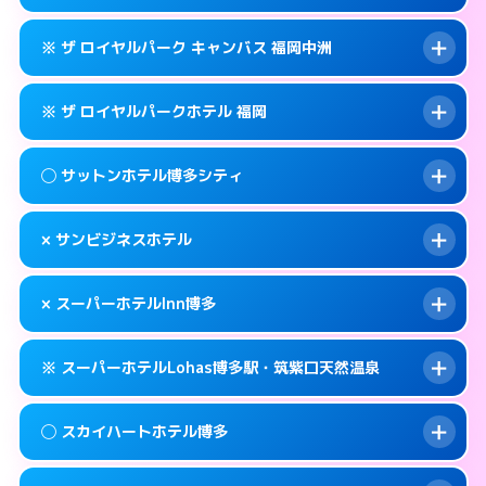
交通費:
無料
福岡市博多区博多駅東2-9-29
map
092-282-1234
smartphone
案内方法:
女性が直接お部屋まで伺います。
このホテルの詳細ページを見る →
※ ザ ロイヤルパーク キャンバス 福岡中洲
info
交通費:
無料
福岡市博多区住吉1-2-82
map
092-431-1211
smartphone
案内方法:
カードキーにつきホテルの入り口で
福岡市博多区博多駅前2-1-1
map
このホテルの詳細ページを見る →
※ ザ ロイヤルパークホテル 福岡
info
待ち合わせ。
交通費:
無料
このホテルの詳細ページを見る →
info
092-431-8702
smartphone
案内方法:
カードキーにつきホテルの入り口で
◯ サットンホテル博多シティ
待ち合わせ。
交通費:
無料
福岡市博多区博多駅前2-8-12
map
092-291-1188
smartphone
案内方法:
カードキーにつきホテルの入り口で
このホテルの詳細ページを見る →
× サンビジネスホテル
info
待ち合わせ。
交通費:
無料
福岡市博多区中洲5-6-20
map
092-414-1111
smartphone
案内方法:
女性が直接お部屋まで伺います。
このホテルの詳細ページを見る →
× スーパーホテルInn博多
info
交通費:
無料
福岡市博多区博多駅前2-14-13
map
092-433-2305
smartphone
案内方法:
派遣できません。
福岡市博多区博多駅前3-4-8
map
このホテルの詳細ページを見る →
※ スーパーホテルLohas博多駅・筑紫口天然温泉
info
交通費:
無料
092-411-1155
smartphone
このホテルの詳細ページを見る →
info
案内方法:
派遣できません。
福岡市博多区博多駅前2-16-16
map
◯ スカイハートホテル博多
交通費:
無料
092-282-9000
smartphone
このホテルの詳細ページを見る →
info
案内方法:
24:00以降はホテルの入り口で待ち