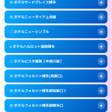
福岡市博多区下川端町3-2
map
※ ホテルサードプレイス博多
交通費:
無料
092-629-8666
smartphone
このホテルの詳細ページを見る →
info
案内方法:
25:00以降はホテルの入り口で待ち
福岡市博多区大井2-10-6
map
※ ホテルニューガイア上呉服
合わせ。
交通費:
無料
このホテルの詳細ページを見る →
info
092-472-1111
smartphone
案内方法:
カードキーにつきホテルの入り口で
◯ ホテルニューシンプル
待ち合わせ。
交通費:
無料
福岡市博多区博多駅中央街5-3
map
092-642-4563
smartphone
案内方法:
カードキーにつきホテルの入り口で
このホテルの詳細ページを見る →
× ホテルハルロット福岡博多
info
待ち合わせ。
交通費:
無料
福岡市博多区堅粕2-2-2
map
092-273-2911
smartphone
案内方法:
女性が直接お部屋まで伺います。
このホテルの詳細ページを見る →
△ ホテルビスタ福岡［中洲川端］
info
交通費:
無料
福岡市博多区上呉服町14-25
map
092-411-4311
smartphone
案内方法:
派遣できません。
福岡市博多区博多駅前1-23-11
map
このホテルの詳細ページを見る →
※ ホテルフォルツァ博多(筑紫口)
info
交通費:
無料
092-475-8533
smartphone
このホテルの詳細ページを見る →
info
案内方法:
状況により派遣できません。
福岡市博多区博多駅東2-9-10
map
※ ホテルフォルツァ博多駅筑紫口Ⅱ
交通費:
無料
092-281-3737
smartphone
このホテルの詳細ページを見る →
info
案内方法:
カードキーにつきホテルの入り口で
福岡市博多区上川端町14-28
map
※ ホテルフォルツァ博多駅博多口
待ち合わせ。
交通費:
無料