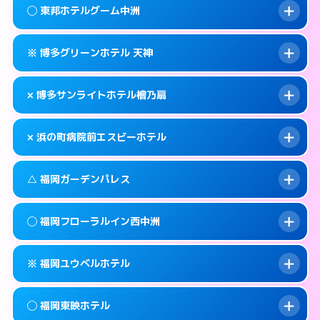
案内方法:
状況により派遣できません。
福岡市中央区西中洲1-16
map
◯ 東邦ホテルグーム中洲
交通費:
無料
092-725-1045
smartphone
このホテルの詳細ページを見る →
info
案内方法:
カードキーにつきホテルの入り口で
福岡市中央区渡辺通5-15-14
map
※ 博多グリーンホテル 天神
待ち合わせ。
交通費:
無料
このホテルの詳細ページを見る →
info
092-762-0109
smartphone
案内方法:
女性が直接お部屋まで伺います。
× 博多サンライトホテル檜乃扇
交通費:
無料
福岡市中央区春吉3-21-24
map
050-1807-3131
smartphone
案内方法:
カードキーにつきホテルの入り口で
福岡市中央区渡辺通5-7-22
map
このホテルの詳細ページを見る →
× 浜の町病院前エスビーホテル
info
待ち合わせ。
交通費:
無料
このホテルの詳細ページを見る →
info
092-722-3636
smartphone
案内方法:
派遣できません。
△ 福岡ガーデンパレス
交通費:
無料
福岡市中央区大名2-9-11
map
092-522-0080
smartphone
案内方法:
派遣できません。
福岡市中央区清川2-6-23
map
このホテルの詳細ページを見る →
◯ 福岡フローラルイン西中洲
info
交通費:
無料
092-717-6600
smartphone
このホテルの詳細ページを見る →
info
案内方法:
状況により派遣できません。
福岡市中央区長浜1-2-24
map
※ 福岡ユウベルホテル
交通費:
無料
092-713-1112
smartphone
このホテルの詳細ページを見る →
info
案内方法:
女性が直接お部屋まで伺います。
福岡市中央区天神4-8-15
map
◯ 福岡東映ホテル
交通費:
無料