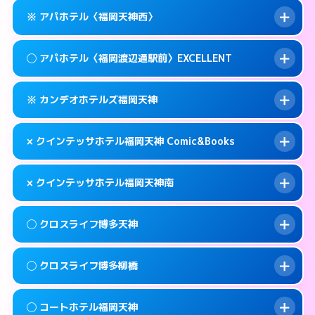
このホテルの詳細ページを見る →
info
案内方法:
女性が直接お部屋まで伺います。
福岡市中央区春吉3-14-36
map
※ アパホテル〈福岡天神西〉
交通費:
無料
0570-005-015
smartphone
このホテルの詳細ページを見る →
info
案内方法:
女性が直接お部屋まで伺います。
福岡市中央区春吉3-4-6
map
◯ アパホテル〈福岡渡辺通駅前〉EXCELLENT
交通費:
無料
092-724-2222
smartphone
このホテルの詳細ページを見る →
info
案内方法:
カードキーにつきホテルの入り口で
福岡市中央区天神3-13-20
map
※ カンデオホテルズ福岡天神
待ち合わせ。
交通費:
無料
このホテルの詳細ページを見る →
info
092-720-6786
smartphone
案内方法:
女性が直接お部屋まで伺います。
× クインテッサホテル福岡天神 Comic&Books
交通費:
無料
福岡市中央区大名1-9-39
map
0570-099-811
smartphone
案内方法:
カードキーにつきホテルの入り口で
福岡市中央区清川1-10-1
map
このホテルの詳細ページを見る →
× クインテッサホテル福岡天神南
info
待ち合わせ。
交通費:
無料
このホテルの詳細ページを見る →
info
092-738-5600
smartphone
案内方法:
派遣できません。
◯ クロスライフ博多天神
交通費:
無料
福岡市中央区渡辺通5-14-5
map
092-401-0883
smartphone
案内方法:
派遣できません。
福岡市中央区天神3-2-10
map
このホテルの詳細ページを見る →
◯ クロスライフ博多柳橋
info
交通費:
無料
092-707-1691
smartphone
このホテルの詳細ページを見る →
info
案内方法:
女性が直接お部屋まで伺います。
福岡市中央区白金1-18-3
map
◯ コートホテル福岡天神