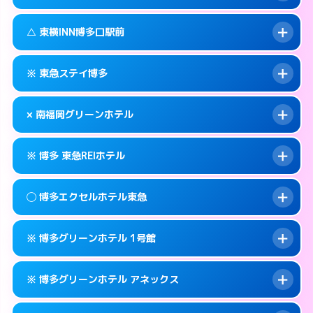
交通費:
無料
福岡市博多区博多駅東2-1-1
map
092-437-1045
smartphone
案内方法:
状況により派遣できません。
福岡市博多区博多駅前1-16-6
map
このホテルの詳細ページを見る →
△ 東横INN博多口駅前
info
交通費:
無料
092-281-1045
smartphone
このホテルの詳細ページを見る →
info
案内方法:
状況により派遣できません。
福岡市博多区祇園町1-38
map
※ 東急ステイ博多
交通費:
無料
092-475-1045
smartphone
このホテルの詳細ページを見る →
info
案内方法:
状況により派遣できません。
福岡市博多区博多駅南2-10-23
map
× 南福岡グリーンホテル
交通費:
無料
092-451-1045
smartphone
このホテルの詳細ページを見る →
info
案内方法:
カードキーにつきホテルの入り口で
福岡市博多区博多駅前1-15-5
map
※ 博多 東急REIホテル
待ち合わせ。
交通費:
2,000円
このホテルの詳細ページを見る →
info
092-431-1091
smartphone
案内方法:
派遣できません。
◯ 博多エクセルホテル東急
交通費:
無料
福岡市博多区博多駅南1-11-11
map
092-593-0007
smartphone
案内方法:
カードキーにつきホテルの入り口で
福岡市博多区寿町3-5-13
map
このホテルの詳細ページを見る →
※ 博多グリーンホテル 1号館
info
待ち合わせ。
交通費:
無料
このホテルの詳細ページを見る →
info
092-451-0109
smartphone
案内方法:
女性が直接お部屋まで伺います。
※ 博多グリーンホテル アネックス
交通費:
無料
福岡市博多区博多駅前1-2-23
map
092-262-0109
smartphone
案内方法:
カードキーにつきホテルの入り口で