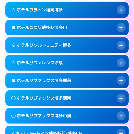
このホテルの詳細ページを見る →
info
092-473-7111
smartphone
案内方法:
カードキーにつきホテルの入り口で
△ ホテルフラトン福岡博多
待ち合わせ。
交通費:
無料
福岡市博多区博多駅中央街4-16
map
092-473-7114
smartphone
案内方法:
カードキーにつきホテルの入り口で
このホテルの詳細ページを見る →
※ ホテルユニゾ博多駅博多口
info
待ち合わせ。
交通費:
無料
福岡市博多区博多駅東1-13-3
map
092-473-7113
smartphone
案内方法:
状況により派遣できません。
このホテルの詳細ページを見る →
※ ホテルリソルトリニティ博多
info
交通費:
無料
福岡市博多区博多駅前2-1-15
map
092-475-8585
smartphone
案内方法:
カードキーにつきホテルの入り口で
福岡市博多区博多駅東2-10-18
map
このホテルの詳細ページを見る →
△ ホテルリファレンス冷泉
info
待ち合わせ。
交通費:
無料
このホテルの詳細ページを見る →
info
092-433-6172
smartphone
案内方法:
カードキーにつきホテルの入り口で
※ ホテルリブマックス博多駅前
待ち合わせ。
交通費:
無料
福岡市博多区博多駅前3-6-7
map
092-282-9269
smartphone
案内方法:
状況により派遣できません。
このホテルの詳細ページを見る →
◯ ホテルリブマックス博多駅南
info
交通費:
無料
福岡市博多区中洲4-4-10
map
092-283-5133
smartphone
案内方法:
カードキーにつきホテルの入り口で
福岡市博多区冷泉町9-29
map
このホテルの詳細ページを見る →
◯ ホテルリブマックス博多中洲
info
待ち合わせ。
交通費:
無料
このホテルの詳細ページを見る →
info
092-419-2280
smartphone
案内方法:
女性が直接お部屋まで伺います。
× ホテルルートイン博多駅前-博多口-