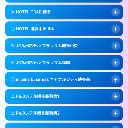
交通費:
無料
福岡市博多区博多駅前3-3-3
map
092-461-0505
smartphone
案内方法:
カードキーにつきホテルの入り口で
福岡市博多区博多駅前3-30-25
map
このホテルの詳細ページを見る →
※ HOTEL TRAD 博多
info
待ち合わせ。
交通費:
3,000円
このホテルの詳細ページを見る →
info
090-3073-1234
smartphone
案内方法:
女性が直接お部屋まで伺います。
◯ HOTEL 博多中洲 INN
交通費:
無料
福岡市博多区博多駅南2-13-1
map
092-513-3301
smartphone
案内方法:
カードキーにつきホテルの入り口で
福岡市博多区金の隈3-14-25
map
このホテルの詳細ページを見る →
※ JR九州ホテル ブラッサム博多中央
info
待ち合わせ。
交通費:
無料
このホテルの詳細ページを見る →
info
092-710-7675
smartphone
案内方法:
女性が直接お部屋まで伺います。
※ JR九州ホテル ブラッサム福岡
交通費:
無料
福岡市博多区住吉3-12-1号
map
092-291-0088
smartphone
案内方法:
カードキーにつきホテルの入り口で
福岡市博多区中洲中島町4-14
map
このホテルの詳細ページを見る →
◯ mizuka business キャナルシティ博多前
info
待ち合わせ。
交通費:
無料
このホテルの詳細ページを見る →
info
092-477-8739
smartphone
案内方法:
カードキーにつきホテルの入り口で
△ R＆Bホテル博多駅前第1
待ち合わせ。
交通費:
無料
福岡市博多区博多駅前2-2-11
map
092-413-8787
smartphone
案内方法:
女性が直接お部屋まで伺います。
このホテルの詳細ページを見る →
△ R＆Bホテル博多駅前第2
info
交通費:
無料
福岡市博多区博多駅東2-2-4
map
03-4531-9681
smartphone
案内方法:
状況により派遣できません。