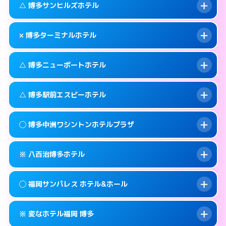
福岡市博多区中洲4-6-7
map
このホテルの詳細ページを見る →
△ 博多サンヒルズホテル
info
待ち合わせ。
交通費:
無料
このホテルの詳細ページを見る →
info
092-451-4110
smartphone
案内方法:
カードキーにつき２階のホテルの入
× 博多ターミナルホテル
り口で待ち合わせ。
交通費:
無料
福岡市博多区博多駅中央街4-4
map
092-451-4112
smartphone
案内方法:
状況により派遣できません。
このホテルの詳細ページを見る →
△ 博多ニューポートホテル
info
交通費:
無料
福岡市博多区博多駅中央街4-32
map
092-631-3331
smartphone
案内方法:
派遣できません。
福岡市博多区吉塚本町13-55号
map
このホテルの詳細ページを見る →
△ 博多駅前エスビーホテル
info
交通費:
無料
092-474-2121
smartphone
このホテルの詳細ページを見る →
info
案内方法:
状況により派遣できません。
福岡市博多区博多駅東2-1-26
map
◯ 博多中洲ワシントンホテルプラザ
交通費:
無料
092-291-0811
smartphone
このホテルの詳細ページを見る →
info
案内方法:
状況により派遣できません。
福岡市博多区神屋町3-27
map
※ 八百治博多ホテル
交通費:
無料
092-411-1171
smartphone
このホテルの詳細ページを見る →
info
案内方法:
女性が直接お部屋まで伺います。
福岡市博多区博多駅前1-14-3
map
◯ 福岡サンパレス ホテル&ホール
交通費:
無料
092-282-0410
smartphone
このホテルの詳細ページを見る →
info
案内方法:
カードキーにつきホテルの入り口で
福岡市博多区中洲2-8-28
map
※ 変なホテル福岡 博多
待ち合わせ。
交通費:
無料