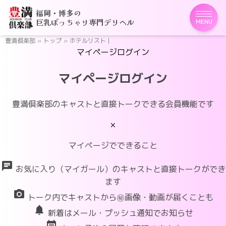
福岡・博多の
巨乳ぽっちゃり専門デリヘル
MENU
豊満倶楽部
»
トップ
»
ホテルリスト |
マイページログイン
マイページログイン
豊満倶楽部のキャストと直接トークできる会員機能です
×
マイページでできること
chat
お気に入り（マイガール）のキャストと直接トークができ
ます
photo_camera
トーク内でキャストから㊙画像・動画が届くことも
notifications
新着はメール・プッシュ通知でお知らせ
event_note