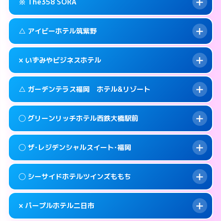
糟屋郡篠栗町大字乙犬985-1
map
※ The358 SORA
交通費:
3,000円
092-605-3301
smartphone
このホテルの詳細ページを見る →
info
案内方法:
女性が直接お部屋まで伺います。
福岡市東区和白丘2-3-1
map
△ アイビーホテル筑紫野
交通費:
3,000円
092-603-2525
smartphone
このホテルの詳細ページを見る →
info
案内方法:
24:00以降はホテルの入り口で待ち
福岡市東区西戸崎18-25
map
× いずみやビジネスホテル
合わせ。
交通費:
3,000円
このホテルの詳細ページを見る →
info
092-665-1616
smartphone
案内方法:
状況により派遣できません。
△ ガーデンテラス福岡 ホテル&リゾート
交通費:
2,000円
福岡市東区香椎照葉6-6-5
map
092-920-2130
smartphone
案内方法:
派遣できません。
筑紫野市湯町1-14-3
map
このホテルの詳細ページを見る →
◯ グリーンリッチホテル西鉄大橋駅前
info
交通費:
3,000円
070-9034-6635
smartphone
このホテルの詳細ページを見る →
info
案内方法:
状況により派遣できません。
福岡市西区姪の浜4-15-9
map
◯ ザ･レジデンシャルスイート･福岡
交通費:
無料
092-881-0067
smartphone
このホテルの詳細ページを見る →
info
案内方法:
女性が直接お部屋まで伺います。
福岡市西区小戸2-3-55
map
◯ シーサイドホテルツインズももち
交通費:
2,000円
092-552-4400
smartphone
このホテルの詳細ページを見る →
info
案内方法:
女性が直接お部屋まで伺います。
福岡市南区大橋1-7-15
map
× パープルホテル二日市
交通費:
2,000円
092-846-8585
smartphone