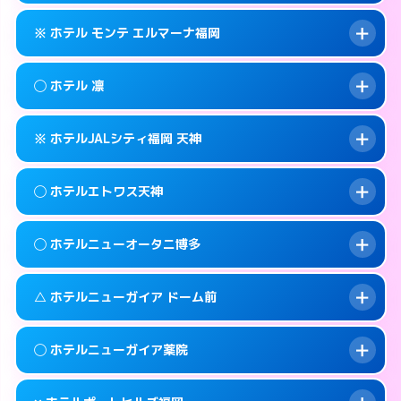
このホテルの詳細ページを見る →
info
092-401-1905
smartphone
案内方法:
状況により派遣できません。
※ ホテル モンテ エルマーナ福岡
交通費:
無料
福岡市中央区天神3-3-14
map
092-406-1331
smartphone
案内方法:
女性が直接お部屋まで伺います。
福岡市中央区西中洲12-18
map
このホテルの詳細ページを見る →
◯ ホテル 凛
info
交通費:
無料
092-771-7717
smartphone
このホテルの詳細ページを見る →
info
案内方法:
カードキーにつきホテルの入り口で
福岡市中央区春吉3-14-27
map
※ ホテルJALシティ福岡 天神
待ち合わせ。
交通費:
無料
このホテルの詳細ページを見る →
info
092-735-7111
smartphone
案内方法:
女性が直接お部屋まで伺います。
◯ ホテルエトワス天神
交通費:
無料
福岡市中央区渡辺通3-4-24
map
092-718-8300
smartphone
案内方法:
カードキーにつきホテルの入り口で
福岡市中央区春吉3-14-14
map
このホテルの詳細ページを見る →
◯ ホテルニューオータニ博多
info
待ち合わせ。
交通費:
無料
このホテルの詳細ページを見る →
info
092-718-7558
smartphone
案内方法:
女性が直接お部屋まで伺います。
△ ホテルニューガイア ドーム前
交通費:
無料
福岡市中央区大名2-12-5
map
092-737-3233
smartphone
案内方法:
女性が直接お部屋まで伺います。
福岡市中央区天神3-5-18
map
このホテルの詳細ページを見る →
◯ ホテルニューガイア薬院
info
交通費:
2,000円
092-714-1111
smartphone
このホテルの詳細ページを見る →
info
案内方法:
状況により派遣できません。
福岡市中央区渡辺通1-1-2