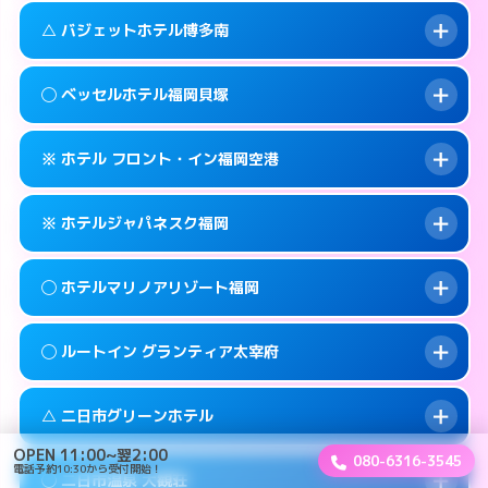
このホテルの詳細ページを見る →
info
案内方法:
女性が直接お部屋まで伺います。
福岡市早良区百道浜1-3-70
map
△ バジェットホテル博多南
交通費:
3,000円
092-822-5001
smartphone
このホテルの詳細ページを見る →
info
案内方法:
派遣できません。
福岡市早良区百道浜1-7-4
map
◯ ベッセルホテル福岡貝塚
交通費:
2,000円
092-922-2131
smartphone
このホテルの詳細ページを見る →
info
案内方法:
状況により派遣できません。
筑紫野市湯町2-5-6
map
※ ホテル フロント・イン福岡空港
交通費:
2,000円
092-592-0033
smartphone
このホテルの詳細ページを見る →
info
案内方法:
女性が直接お部屋まで伺います。
春日市上白水8-152
map
※ ホテルジャパネスク福岡
交通費:
2,000円
092-642-0101
smartphone
このホテルの詳細ページを見る →
info
案内方法:
カードキーにつきホテルの入り口で
福岡市東区箱崎7-10-65
map
◯ ホテルマリノアリゾート福岡
待ち合わせ。
交通費:
1,000円
このホテルの詳細ページを見る →
info
092-624-6688
smartphone
案内方法:
カードキーにつきホテルの入り口で
◯ ルートイン グランティア太宰府
待ち合わせ。
交通費:
3,000円
糟屋郡志免町別府2-18-1
map
092-645-2080
smartphone
案内方法:
女性が直接お部屋まで伺います。
このホテルの詳細ページを見る →
△ 二日市グリーンホテル
info
交通費:
3,000円
福岡市東区箱崎6-18−12
map
092-895-5511
smartphone
OPEN 11:00~翌2:00
080-6316-3545
案内方法:
女性が直接お部屋まで伺います。
電話予約10:30から受付開始！
福岡市西区小戸2-12-43
map
このホテルの詳細ページを見る →
◯ 二日市温泉 大観荘
info