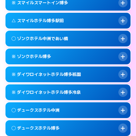
福岡市博多区上呉服町11-32
map
※ スマイルスマートイン博多
合わせ。
交通費:
無料
このホテルの詳細ページを見る →
info
092-451-9000
smartphone
案内方法:
女性が直接お部屋まで伺います。
△ スマイルホテル博多駅前
交通費:
無料
福岡市博多区博多駅南2-1-32
map
092-262-4400
smartphone
案内方法:
入り口の暗証番号をお尋ねします。
福岡市博多区祇園町4-73
map
このホテルの詳細ページを見る →
◯ ゾンクホテル中洲であい橋
info
交通費:
無料
092-262-6678
smartphone
このホテルの詳細ページを見る →
info
案内方法:
状況により派遣できません。
福岡市博多区神屋町3-5
map
※ ゾンクホテル博多
交通費:
無料
092-431-1500
smartphone
このホテルの詳細ページを見る →
info
案内方法:
女性が直接お部屋まで伺います。
福岡市博多区博多駅前3-8-18
map
※ ダイワロイネットホテル博多祇園
交通費:
無料
050-1807-3131
smartphone
このホテルの詳細ページを見る →
info
案内方法:
カードキーにつきホテルの入り口で
福岡市博多区中洲4-5-6
map
※ ダイワロイネットホテル博多冷泉
待ち合わせ。
交通費:
無料
このホテルの詳細ページを見る →
info
092-441-2905
smartphone
案内方法:
カードキーにつきホテルの入り口で
◯ デュークスホテル中洲
待ち合わせ。
交通費:
無料
福岡市博多区博多駅南1-15-1
map
092-281-3600
smartphone
案内方法:
カードキーにつきホテルの入り口で
このホテルの詳細ページを見る →
◯ デュークスホテル博多
info
待ち合わせ。
交通費:
無料
福岡市博多区祇園町1-24
map