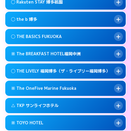
福岡市博多区祇園町6-22
map
このホテルの詳細ページを見る →
◯ Rakuten STAY 博多祇園
info
交通費:
無料
092-473-9898
smartphone
このホテルの詳細ページを見る →
info
案内方法:
状況により派遣できません。
福岡市博多区博多駅前3-3-17
map
◯ the b 博多
交通費:
無料
092-482-1919
smartphone
このホテルの詳細ページを見る →
info
案内方法:
女性が直接お部屋まで伺います。
福岡市博多区博多駅前4-3-20
map
◯ THE BASICS FUKUOKA
交通費:
無料
03-4405-0568
smartphone
このホテルの詳細ページを見る →
info
案内方法:
女性が直接お部屋まで伺います。
福岡市博多区上呉服町12-31
map
※ The BREAKFAST HOTEL福岡中洲
交通費:
無料
092-415-3333
smartphone
このホテルの詳細ページを見る →
info
案内方法:
女性が直接お部屋まで伺います。
福岡市博多区博多駅南1-3-9
map
◯ THE LIVELY 福岡博多（ザ・ライブリー福岡博多）
交通費:
無料
092-412-1234
smartphone
このホテルの詳細ページを見る →
info
案内方法:
カードキーにつきホテルの入り口で
福岡市博多区博多駅東 2-14-1
map
※ The OneFive Marine Fukuoka
待ち合わせ。
交通費:
無料
このホテルの詳細ページを見る →
info
0120-996-941
smartphone
案内方法:
女性が直接お部屋まで伺います。
△ TKP サンライフホテル
交通費:
無料
福岡市博多区中洲3-6-19
map
050-3138-2071
smartphone
案内方法:
カードキーにつきホテルの入り口で
福岡市博多区中洲5-2-18
map
このホテルの詳細ページを見る →
※ TOYO HOTEL
info
待ち合わせ。
交通費:
無料