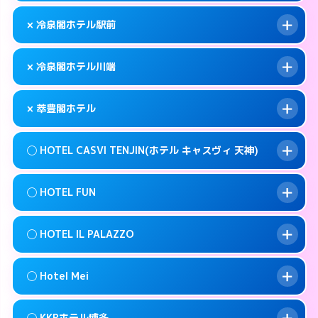
このホテルの詳細ページを見る →
info
092-483-5111
smartphone
案内方法:
女性が直接お部屋まで伺います。
× 冷泉閣ホテル駅前
交通費:
無料
福岡市博多区博多駅前4-9-2
map
092-272-1123
smartphone
案内方法:
カードキーにつきホテルの入り口で
福岡市博多区築港本町2-1
map
このホテルの詳細ページを見る →
× 冷泉閣ホテル川端
info
待ち合わせ。
交通費:
無料
このホテルの詳細ページを見る →
info
050- 5576- 8380
smartphone
案内方法:
派遣できません。
× 萃豊閣ホテル
交通費:
無料
福岡市博多区中洲5-4-19
map
092-441-8601
smartphone
案内方法:
派遣できません。
福岡市博多区博多駅前1-28-3
map
このホテルの詳細ページを見る →
◯ HOTEL CASVI TENJIN(ホテル キャスヴィ 天神)
info
交通費:
2,000円
092-281-1811
smartphone
このホテルの詳細ページを見る →
info
案内方法:
派遣できません。
福岡市博多区上川端町8-21
map
◯ HOTEL FUN
交通費:
無料
092-587-7771
smartphone
このホテルの詳細ページを見る →
info
案内方法:
女性が直接お部屋まで伺います。
福岡市博多区寿町3-5-25
map
◯ HOTEL IL PALAZZO
交通費:
無料
092-751-5811
smartphone
このホテルの詳細ページを見る →
info
案内方法:
女性が直接お部屋まで伺います。
福岡市中央区渡辺通5-20-6
map
◯ Hotel Mei
交通費:
無料
092-791-7779
smartphone
このホテルの詳細ページを見る →
info
案内方法:
女性が直接お部屋まで伺います。
福岡市中央区今泉1-9-2
map
◯ KKRホテル博多