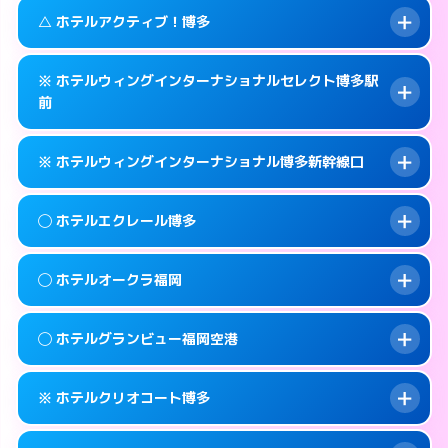
092-483-7711
smartphone
案内方法:
カードキーにつきホテルの入り口で
このホテルの詳細ページを見る →
△ ホテルアクティブ！博多
info
待ち合わせ。
交通費:
無料
福岡市博多区博多駅東 1-1-29
map
092-283-7060
smartphone
案内方法:
女性が直接お部屋まで伺います。
このホテルの詳細ページを見る →
※ ホテルウィングインターナショナルセレクト博多駅
info
交通費:
無料
福岡市博多区冷泉町8-24
map
前
092-452-4123
smartphone
案内方法:
状況により派遣できません。
福岡市博多区博多駅南2-2-5
map
このホテルの詳細ページを見る →
info
※ ホテルウィングインターナショナル博多新幹線口
092-452-0001
smartphone
このホテルの詳細ページを見る →
info
交通費:
無料
福岡市博多区博多駅前3-20-16
map
案内方法:
カードキーにつきホテルの入り口で
◯ ホテルエクレール博多
待ち合わせ。
このホテルの詳細ページを見る →
info
交通費:
無料
092-476-9111
smartphone
案内方法:
カードキーにつきホテルの入り口で
◯ ホテルオークラ福岡
待ち合わせ。
交通費:
無料
福岡市博多区博多駅前3-22-19
map
092-431-0111
smartphone
案内方法:
女性が直接お部屋まで伺います。
このホテルの詳細ページを見る →
◯ ホテルグランビュー福岡空港
info
交通費:
無料
福岡市博多区博多駅東1-17-17
map
092-283-2000
smartphone
案内方法:
女性が直接お部屋まで伺います。
福岡市博多区須崎町1-1
map
このホテルの詳細ページを見る →
※ ホテルクリオコート博多
info
交通費:
無料
092-262-1111
smartphone
このホテルの詳細ページを見る →
info
案内方法:
女性が直接お部屋まで伺います。