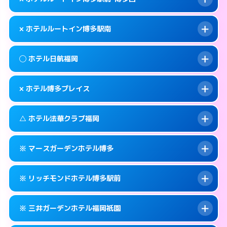
交通費:
無料
福岡市博多区博多駅前2-7-9
map
092-433-0400
smartphone
案内方法:
女性が直接お部屋まで伺います。
福岡市博多区博多駅南3-7-32
map
このホテルの詳細ページを見る →
× ホテルルートイン博多駅南
info
交通費:
無料
092-273-0050
smartphone
このホテルの詳細ページを見る →
info
案内方法:
派遣できません。
福岡市博多区中洲5-4-21
map
◯ ホテル日航福岡
交通費:
無料
092-477-8885
smartphone
このホテルの詳細ページを見る →
info
案内方法:
派遣できません。
福岡市博多区博多駅前1-1-20
map
× ホテル博多プレイス
交通費:
無料
092-473-4123
smartphone
このホテルの詳細ページを見る →
info
案内方法:
女性が直接お部屋まで伺います。
福岡市博多区博多駅南2-8-19
map
△ ホテル法華クラブ福岡
交通費:
無料
092-482-1111
smartphone
このホテルの詳細ページを見る →
info
案内方法:
派遣できません。
福岡市博多区博多駅前2-18-25
map
※ マースガーデンホテル博多
交通費:
無料
092-404-7770
smartphone
このホテルの詳細ページを見る →
info
案内方法:
状況により派遣できません。
福岡市博多区築港本町3-16
map
※ リッチモンドホテル博多駅前
交通費:
無料
092-271-3171
smartphone
このホテルの詳細ページを見る →
info
案内方法:
カードキーにつきホテルの入り口で
福岡市博多区住吉3-1-90
map
※ 三井ガーデンホテル福岡祇園
待ち合わせ。
交通費:
無料
このホテルの詳細ページを見る →
info