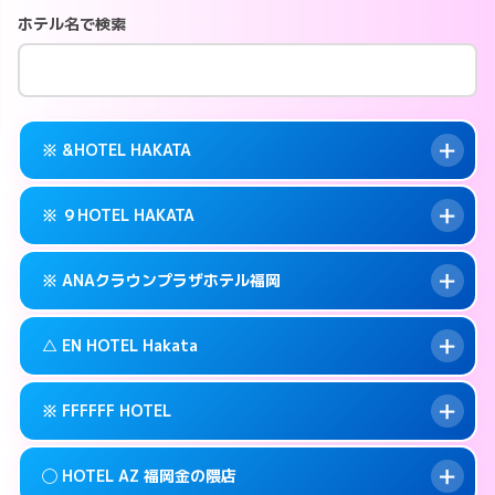
ホテル名で検索
※ &HOTEL HAKATA
※ ９HOTEL HAKATA
交通費:
無料
案内方法:
カードキーにつきホテルの入り口で
※ ANAクラウンプラザホテル福岡
待ち合わせ。
交通費:
無料
092-282-2225
smartphone
案内方法:
カードキーにつきホテルの入り口で
△ EN HOTEL Hakata
待ち合わせ。
交通費:
無料
福岡市博多区冷泉町9-6
map
092-263-5010
smartphone
案内方法:
カードキーにつきホテルの入り口で
このホテルの詳細ページを見る →
※ FFFFFF HOTEL
info
待ち合わせ。
交通費:
無料
福岡市博多区冷泉町9-16
map
092-471-7111
smartphone
案内方法:
状況により派遣できません。
このホテルの詳細ページを見る →
◯ HOTEL AZ 福岡金の隈店
info