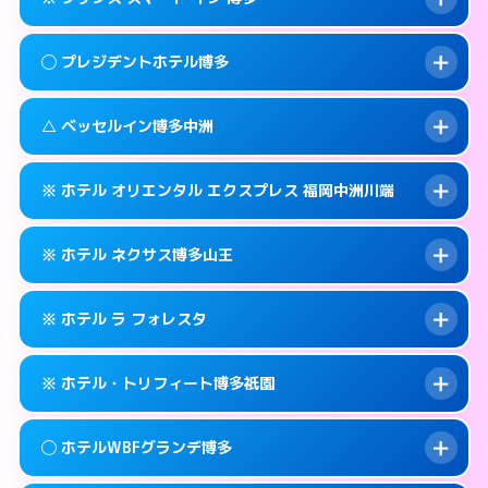
交通費:
2,000円
福岡市博多区博多駅前2-11-27
map
092-431-0737
smartphone
案内方法:
派遣できません。
福岡市博多区博多駅前2-16-3
map
このホテルの詳細ページを見る →
◯ プレジデントホテル博多
info
交通費:
無料
092-575-0001
smartphone
このホテルの詳細ページを見る →
info
案内方法:
カードキーにつきホテルの入り口で
福岡市博多区銀天町1-5-15
map
△ ベッセルイン博多中洲
待ち合わせ。
交通費:
無料
このホテルの詳細ページを見る →
info
050-3117-8027
smartphone
案内方法:
女性が直接お部屋まで伺います。
※ ホテル オリエンタル エクスプレス 福岡中洲川端
交通費:
無料
福岡市博多区博多駅前3-21-4
map
092-441-8811
smartphone
案内方法:
状況により派遣できません。
福岡市博多区博多駅前1-23-5
map
このホテルの詳細ページを見る →
※ ホテル ネクサス博多山王
info
交通費:
無料
092-271-4055
smartphone
このホテルの詳細ページを見る →
info
案内方法:
カードキーにつきホテルの入り口で
福岡市博多区中洲5-1-12
map
※ ホテル ラ フォレスタ
待ち合わせ。
交通費:
無料
このホテルの詳細ページを見る →
info
092-402-2725
smartphone
案内方法:
カードキーにつきホテルの入り口で
※ ホテル・トリフィート博多祇園
待ち合わせ。
交通費:
無料
福岡市博多区店屋町6-26
map
092-419-2020
smartphone
案内方法:
24:00以降はホテルの入り口で待ち
このホテルの詳細ページを見る →
◯ ホテルWBFグランデ博多
info
合わせ。
交通費:
無料
福岡市博多区山王1-16−21
map