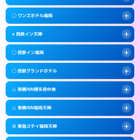
交通費:
無料
092-720-7711
smartphone
このホテルの詳細ページを見る →
info
案内方法:
カードキーにつきホテルの入り口で
福岡市中央区大名1-15-22
map
◯ ワンズホテル福岡
待ち合わせ。
交通費:
無料
このホテルの詳細ページを見る →
info
092-717-2477
smartphone
案内方法:
状況により派遣できません。
× 西鉄イン天神
交通費:
2,000円
福岡市中央区天神2-6-16
map
092-739-2055
smartphone
案内方法:
女性が直接お部屋まで伺います。
福岡市中央区渡辺通4-8-25
map
このホテルの詳細ページを見る →
◯ 西鉄イン福岡
info
交通費:
無料
092-738-5533
smartphone
このホテルの詳細ページを見る →
info
案内方法:
派遣できません。
福岡市中央区今川1-3-3
map
◯ 西鉄グランドホテル
交通費:
無料
092-713-5454
smartphone
このホテルの詳細ページを見る →
info
案内方法:
女性が直接お部屋まで伺います。
福岡市中央区渡辺通4-7-1
map
△ 東横INN博多西中洲
交通費:
無料
092-712-5858
smartphone
このホテルの詳細ページを見る →
info
案内方法:
女性が直接お部屋まで伺います。
福岡市中央区天神1-16-1
map
△ 東横INN福岡天神
交通費:
無料
092-781-0711
smartphone
このホテルの詳細ページを見る →
info
案内方法:
状況により派遣できません。
福岡市中央区大名2-6-60
map
※ 東急ステイ福岡天神
交通費:
無料
092-739-1045
smartphone
このホテルの詳細ページを見る →
info