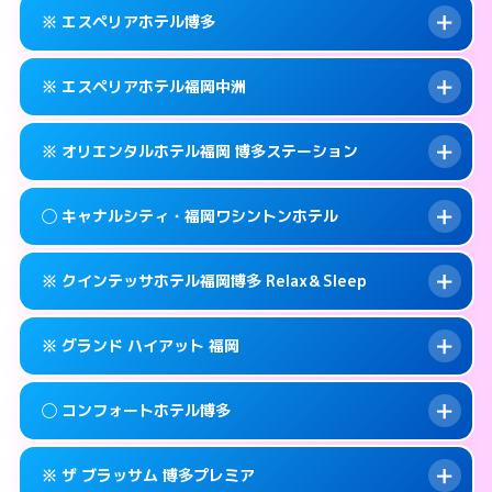
092-452-5489
smartphone
案内方法:
女性が直接お部屋まで伺います。
※ エスペリアホテル博多
交通費:
無料
福岡市博多区博多駅前2-17-11
map
092-581-0300
smartphone
案内方法:
女性が直接お部屋まで伺います。
福岡市博多区竹丘町2-4-12
map
このホテルの詳細ページを見る →
※ エスペリアホテル福岡中洲
info
交通費:
無料
092-433-3900
smartphone
このホテルの詳細ページを見る →
info
案内方法:
カードキーにつきホテルの入り口で
福岡市博多区博多駅南1-9-18
map
※ オリエンタルホテル福岡 博多ステーション
待ち合わせ。
交通費:
無料
このホテルの詳細ページを見る →
info
092-412-7272
smartphone
案内方法:
カードキーにつきホテルの入り口で
◯ キャナルシティ・福岡ワシントンホテル
待ち合わせ。
交通費:
無料
福岡市博多区博多駅前2-11‐4
map
092-271-0077
smartphone
案内方法:
カードキーにつきホテルの入り口で
このホテルの詳細ページを見る →
※ クインテッサホテル福岡博多 Relax＆Sleep
info
待ち合わせ。
交通費:
無料
福岡市博多区須崎町2-1
map
0570-051-153
smartphone
案内方法:
女性が直接お部屋まで伺います。
このホテルの詳細ページを見る →
※ グランド ハイアット 福岡
info
交通費:
無料
福岡市博多区博多駅中央街4-23
map
092-282-8800
smartphone
案内方法:
カードキーにつきホテルの入り口で
福岡市博多区住吉1-2-20
map
このホテルの詳細ページを見る →
◯ コンフォートホテル博多
info
待ち合わせ。
交通費:
無料
このホテルの詳細ページを見る →
info
092-292-6728
smartphone
案内方法:
カードキーにつきホテルの入り口で
※ ザ ブラッサム 博多プレミア
待ち合わせ。