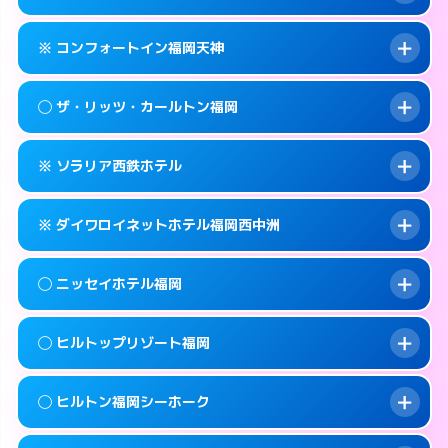
交通費:
無料
092-733-0130
smartphone
このホテルの詳細ページを見る →
info
案内方法:
女性が直接お部屋まで伺います。
福岡市中央区春吉3-26-30
map
※ コンフォートイン福岡天神
交通費:
無料
092-733-3900
smartphone
このホテルの詳細ページを見る →
info
案内方法:
女性が直接お部屋まで伺います。
福岡市中央区春吉1-6-5
map
◯ ザ・リッツ・カールトン福岡
交通費:
無料
092-733-0330
smartphone
このホテルの詳細ページを見る →
info
案内方法:
カードキーにつきホテルの入り口で
福岡市中央区春吉3-21-10
map
※ ソラリア西鉄ホテル
待ち合わせ。
交通費:
無料
このホテルの詳細ページを見る →
info
092-711-2811
smartphone
案内方法:
女性が直接お部屋まで伺います。
※ ダイワロイネットホテル福岡西中洲
交通費:
無料
福岡市中央区天神1-2-1
map
092-401-8888
smartphone
案内方法:
カードキーにつきホテルの入り口で
福岡市中央区大名2-6-50
map
このホテルの詳細ページを見る →
◯ ニッセイホテル福岡
info
待ち合わせ。
交通費:
無料
このホテルの詳細ページを見る →
info
092-761-6500
smartphone
案内方法:
カードキーにつきホテルの入り口で
◯ ヒルトップリゾート福岡
待ち合わせ。
交通費:
無料
福岡市中央区天神2-2-43
map
092-409-3155
smartphone
案内方法:
女性が直接お部屋まで伺います。
このホテルの詳細ページを見る →
◯ ヒルトン福岡シーホーク
info
交通費:
1,000円
福岡市中央区西中洲1-9
map
092-732-0900
smartphone