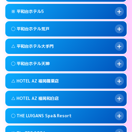
092-735-1100
smartphone
このホテルの詳細ページを見る →
info
案内方法:
カードキーにつきホテルの入り口で
福岡市中央区西中洲5-10
map
※ 平和台ホテル5
待ち合わせ。
交通費:
無料
このホテルの詳細ページを見る →
info
092-761-0345
smartphone
案内方法:
女性が直接お部屋まで伺います。
◯ 平和台ホテル荒戸
交通費:
2,000円
福岡市中央区警固1-9-3
map
092-524-2121
smartphone
案内方法:
カードキーにつきホテルの入り口で
福岡市中央区高砂1-1-18
map
このホテルの詳細ページを見る →
△ 平和台ホテル大手門
info
待ち合わせ。
交通費:
2,000円
このホテルの詳細ページを見る →
info
092-732-5000
smartphone
案内方法:
女性が直接お部屋まで伺います。
◯ 平和台ホテル天神
交通費:
1,000円
福岡市中央区今川1-4－2
map
092-761-1361
smartphone
案内方法:
状況により派遣できません。
福岡市中央区荒戸1-5-27
map
このホテルの詳細ページを見る →
△ HOTEL AZ 福岡篠栗店
info
交通費:
無料
092-741-4422
smartphone
このホテルの詳細ページを見る →
info
案内方法:
女性が直接お部屋まで伺います。
福岡市中央区大手門1-5-4
map
△ HOTEL AZ 福岡和白店
交通費:
3,000円
092-737-1000
smartphone
このホテルの詳細ページを見る →
info
案内方法:
状況により派遣できません。
福岡市中央区舞鶴1-5-6
map
◯ THE LUIGANS Spa＆Resort
交通費:
3,000円
092-947-3310
smartphone
このホテルの詳細ページを見る →
info
案内方法:
状況により派遣できません。