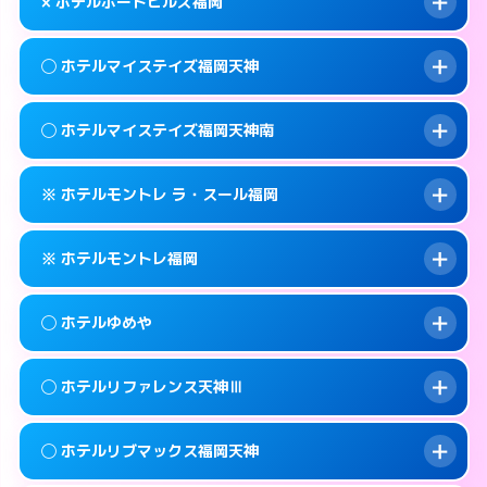
map
× ホテルポートヒルズ福岡
交通費:
無料
092-737-3901
smartphone
このホテルの詳細ページを見る →
info
案内方法:
女性が直接お部屋まで伺います。
福岡市中央区地行1-4-6
map
◯ ホテルマイステイズ福岡天神
交通費:
2,000円
092-534-4126
smartphone
このホテルの詳細ページを見る →
info
案内方法:
派遣できません。
福岡市中央区大宮1-1-6
map
◯ ホテルマイステイズ福岡天神南
交通費:
無料
092-741-3535
smartphone
このホテルの詳細ページを見る →
info
案内方法:
女性が直接お部屋まで伺います。
福岡市中央区西公園14-24
map
※ ホテルモントレ ラ・スール福岡
交通費:
無料
092-687-1100
smartphone
このホテルの詳細ページを見る →
info
案内方法:
女性が直接お部屋まで伺います。
福岡市中央区天神3-5-7
map
※ ホテルモントレ福岡
交通費:
無料
092-286-1700
smartphone
このホテルの詳細ページを見る →
info
案内方法:
カードキーにつきホテルの入り口で
福岡市中央区春吉3-14-20
map
◯ ホテルゆめや
待ち合わせ。
交通費:
無料
このホテルの詳細ページを見る →
info
092-726-7111
smartphone
案内方法:
カードキーにつきホテルの入り口で
◯ ホテルリファレンス天神Ⅲ
待ち合わせ。
交通費:
無料
福岡市中央区大名2-8-27
map
092-734-7111
smartphone
案内方法:
女性が直接お部屋まで伺います。
このホテルの詳細ページを見る →
◯ ホテルリブマックス福岡天神
info
交通費:
無料
福岡市中央区渡辺通3-4-13
map
092-524-7588
smartphone