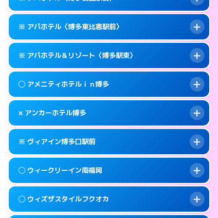
待ち合わせ。
交通費:
無料
このホテルの詳細ページを見る →
info
0570-056-311
smartphone
案内方法:
カードキーにつきホテルの入り口で
※ アパホテル〈博多東比恵駅前〉
待ち合わせ。
交通費:
無料
福岡市博多区博多駅東1-14-1
map
0570-056-311
smartphone
案内方法:
カードキーにつきホテルの入り口で
このホテルの詳細ページを見る →
※ アパホテル＆リゾート〈博多駅東〉
info
待ち合わせ。
交通費:
無料
福岡市博多区博多駅東1-11-11
map
0570-097-011
smartphone
案内方法:
カードキーにつきホテルの入り口で
このホテルの詳細ページを見る →
◯ アメニティホテルｉｎ博多
info
待ち合わせ。
交通費:
無料
福岡市博多区祇園町1-1
map
092-433-6675
smartphone
案内方法:
カードキーにつきホテルの入り口で
このホテルの詳細ページを見る →
× アンカーホテル博多
info
待ち合わせ。
交通費:
無料
福岡市博多区東比恵2-16-13
map
0570-009-011
smartphone
案内方法:
女性が直接お部屋まで伺います。
このホテルの詳細ページを見る →
※ ヴィアイン博多口駅前
info
交通費:
無料
福岡市博多区博多駅東1-18-1
map
092-282-0041
smartphone
案内方法:
派遣できません。
福岡市博多区上川端町14-25
map
このホテルの詳細ページを見る →
◯ ウィークリーイン南福岡
info
交通費:
無料
092-432-1211
smartphone
このホテルの詳細ページを見る →
info
案内方法:
カードキーにつきホテルの入り口で
福岡市博多区博多駅南1-4-6
map
◯ ウィズザスタイルフクオカ
待ち合わせ。
交通費:
2,000円
このホテルの詳細ページを見る →
info