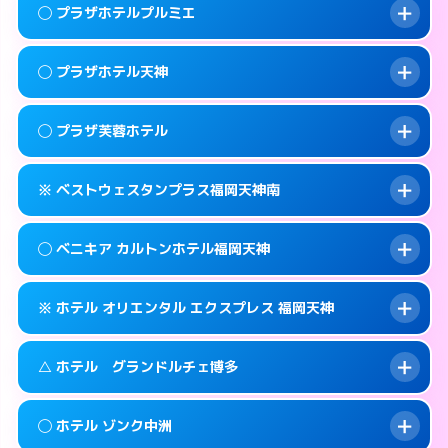
案内方法:
女性が直接お部屋まで伺います。
福岡市中央区赤坂1-15-31
map
このホテルの詳細ページを見る →
◯ プラザホテルプルミエ
info
交通費:
2,000円
092-771-2131
smartphone
このホテルの詳細ページを見る →
info
案内方法:
女性が直接お部屋まで伺います。
福岡市中央区輝国1-1-33
map
◯ プラザホテル天神
交通費:
無料
092-844-8111
smartphone
このホテルの詳細ページを見る →
info
案内方法:
女性が直接お部屋まで伺います。
福岡市中央区地行浜2-2-3
map
◯ プラザ芙蓉ホテル
交通費:
無料
0570-076-633
smartphone
このホテルの詳細ページを見る →
info
案内方法:
女性が直接お部屋まで伺います。
福岡市中央区大名1-14-13
map
※ ベストウェスタンプラス福岡天神南
交通費:
無料
0570-056-633
smartphone
このホテルの詳細ページを見る →
info
案内方法:
女性が直接お部屋まで伺います。
福岡市中央区大名1-9-63
map
◯ ベニキア カルトンホテル福岡天神
交通費:
無料
092-761-9633
smartphone
このホテルの詳細ページを見る →
info
案内方法:
カードキーにつきホテルの入り口で
福岡市中央区渡辺通2-3-28
map
※ ホテル オリエンタル エクスプレス 福岡天神
待ち合わせ。
交通費:
無料
このホテルの詳細ページを見る →
info
092-718-7700
smartphone
案内方法:
女性が直接お部屋まで伺います。
△ ホテル グランドルチェ博多
交通費:
無料
福岡市中央区春吉3-13-19
map
092-522-4980
smartphone
案内方法:
カードキーにつきホテルの入り口で
福岡市中央区清川1-14-15
map
このホテルの詳細ページを見る →
◯ ホテル ゾンク中洲
info
待ち合わせ。
交通費:
無料