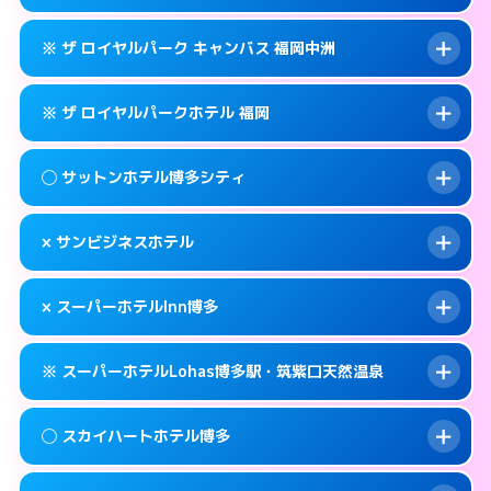
交通費:
無料
福岡市博多区博多駅東2-9-29
map
092-282-1234
smartphone
案内方法:
女性が直接お部屋まで伺います。
このホテルの詳細ページを見る →
※ ザ ロイヤルパーク キャンバス 福岡中洲
info
交通費:
無料
福岡市博多区住吉1-2-82
map
092-431-1211
smartphone
案内方法:
カードキーにつきホテルの入り口で
福岡市博多区博多駅前2-1-1
map
このホテルの詳細ページを見る →
※ ザ ロイヤルパークホテル 福岡
info
待ち合わせ。
交通費:
無料
このホテルの詳細ページを見る →
info
092-431-8702
smartphone
案内方法:
カードキーにつきホテルの入り口で
◯ サットンホテル博多シティ
待ち合わせ。
交通費:
無料
福岡市博多区博多駅前2-8-12
map
092-291-1188
smartphone
案内方法:
カードキーにつきホテルの入り口で
このホテルの詳細ページを見る →
× サンビジネスホテル
info
待ち合わせ。
交通費:
無料
福岡市博多区中洲5-6-20
map
092-414-1111
smartphone
案内方法:
女性が直接お部屋まで伺います。
このホテルの詳細ページを見る →
× スーパーホテルInn博多
info
交通費:
無料
福岡市博多区博多駅前2-14-13
map
092-433-2305
smartphone
案内方法:
派遣できません。
福岡市博多区博多駅前3-4-8
map
このホテルの詳細ページを見る →
※ スーパーホテルLohas博多駅・筑紫口天然温泉
info
交通費:
無料
092-411-1155
smartphone
このホテルの詳細ページを見る →
info
案内方法:
派遣できません。
福岡市博多区博多駅前2-16-16
map
◯ スカイハートホテル博多
交通費:
無料
092-282-9000
smartphone
このホテルの詳細ページを見る →
info
案内方法:
24:00以降はホテルの入り口で待ち