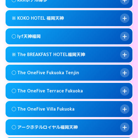
交通費:
無料
0570-009-915
smartphone
このホテルの詳細ページを見る →
info
案内方法:
女性が直接お部屋まで伺います。
福岡市中央区春吉3-13-1
map
※ KOKO HOTEL 福岡天神
交通費:
無料
092-771-6221
smartphone
このホテルの詳細ページを見る →
info
案内方法:
女性が直接お部屋まで伺います。
福岡市中央区春吉2-16-19
map
◯ lyf天神福岡
交通費:
無料
092-521-1361
smartphone
このホテルの詳細ページを見る →
info
案内方法:
カードキーにつきホテルの入り口で
福岡市中央区薬院4-21-1
map
※ The BREAKFAST HOTEL福岡天神
待ち合わせ。
交通費:
無料
このホテルの詳細ページを見る →
info
092-714-5445
smartphone
案内方法:
女性が直接お部屋まで伺います。
◯ The OneFive Fukuoka Tenjin
交通費:
無料
福岡市中央区今泉1-22-14
map
092-753-8695
smartphone
案内方法:
カードキーにつきホテルの入り口で
福岡市中央区今泉1-2-13
map
このホテルの詳細ページを見る →
◯ The OneFive Terrace Fukuoka
info
待ち合わせ。
交通費:
無料
このホテルの詳細ページを見る →
info
0120-996-941
smartphone
案内方法:
女性が直接お部屋まで伺います。
◯ The OneFive Villa Fukuoka
交通費:
無料
福岡市中央区春吉3-23-32
map
0570-003-515
smartphone
案内方法:
女性が直接お部屋まで伺います。
福岡市中央区大名2-8-12
map
このホテルの詳細ページを見る →
◯ アークホテルロイヤル福岡天神
info
交通費:
無料
0570-075-015
smartphone