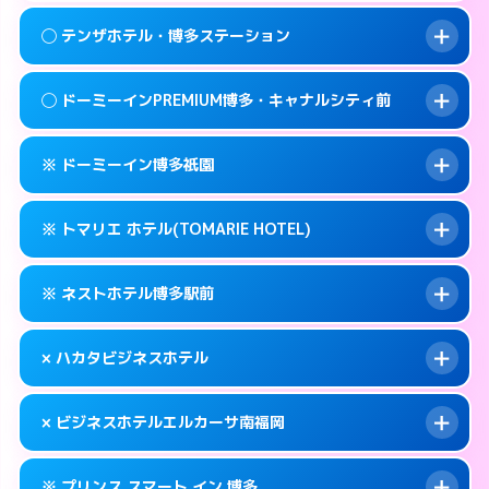
092-409-4755
smartphone
案内方法:
女性が直接お部屋まで伺います。
このホテルの詳細ページを見る →
◯ テンザホテル・博多ステーション
info
交通費:
無料
福岡市博多区冷泉町2-7
map
092-283-2800
smartphone
案内方法:
女性が直接お部屋まで伺います。
福岡市博多区中洲中島町1-1
map
このホテルの詳細ページを見る →
◯ ドーミーインPREMIUM博多・キャナルシティ前
info
交通費:
無料
092-472-1800
smartphone
このホテルの詳細ページを見る →
info
案内方法:
女性が直接お部屋まで伺います。
福岡市博多区博多駅前2-3-9
map
※ ドーミーイン博多祇園
交通費:
無料
092-472-0211
smartphone
このホテルの詳細ページを見る →
info
案内方法:
女性が直接お部屋まで伺います。
福岡市博多区博多駅東2-5-33
map
※ トマリエ ホテル(TOMARIE HOTEL)
交通費:
無料
092-272-5489
smartphone
このホテルの詳細ページを見る →
info
案内方法:
カードキーにつきホテルの入り口で
福岡市博多区祇園町9-1
map
※ ネストホテル博多駅前
待ち合わせ。
交通費:
無料
このホテルの詳細ページを見る →
info
092-271-5489
smartphone
案内方法:
カードキーにつきホテルの入り口で
× ハカタビジネスホテル
待ち合わせ。
交通費:
無料
福岡市博多区冷泉町1-12
map
092-441-2905
smartphone
案内方法:
カードキーにつきホテルの入り口で
このホテルの詳細ページを見る →
× ビジネスホテルエルカーサ南福岡
info
待ち合わせ。
交通費:
無料
福岡市博多区堅粕4-26-22
map
092-260-1695
smartphone
案内方法:
派遣できません。
このホテルの詳細ページを見る →
※ プリンス スマート イン 博多
info