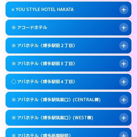
このホテルの詳細ページを見る →
info
0570-007-779
smartphone
案内方法:
状況により派遣できません。
× YOU STYLE HOTEL HAKATA
交通費:
無料
福岡市博多区奈良屋町10-21
map
092-473-7112
smartphone
案内方法:
24:00以降はホテルの入り口で待ち
福岡市博多区博多駅東1-12-3
map
このホテルの詳細ページを見る →
※ アコードホテル
info
合わせ。
交通費:
無料
このホテルの詳細ページを見る →
info
092-474-1121
smartphone
案内方法:
派遣できません。
※ アパホテル〈博多駅前２丁目〉
交通費:
無料
福岡市博多区博多駅東1-9-36
map
092-402-4433
smartphone
案内方法:
カードキーにつきホテルの入り口で
福岡市博多区下川端町10-1
map
このホテルの詳細ページを見る →
※ アパホテル〈博多駅前３丁目〉
info
待ち合わせ。
交通費:
無料
このホテルの詳細ページを見る →
info
092-434-1850
smartphone
案内方法:
カードキーにつきホテルの入り口で
◯ アパホテル〈博多駅前４丁目〉
待ち合わせ。
交通費:
無料
福岡市博多区博多駅前3-11-20
map
0570-097-311
smartphone
案内方法:
カードキーにつきホテルの入り口で
このホテルの詳細ページを見る →
※ アパホテル〈博多駅筑紫口〉(CENTRAL棟)
info
待ち合わせ。
交通費:
無料
福岡市博多区博多駅前2-11-12
map
0570-098-211
smartphone
案内方法:
女性が直接お部屋まで伺います。
このホテルの詳細ページを見る →
※ アパホテル〈博多駅筑紫口〉(WEST棟)
info
交通費:
無料
福岡市博多区博多駅前3-11-6
map
0570-099-611
smartphone
案内方法:
カードキーにつきホテルの入り口で
福岡市博多区博多駅前4-10－15
map
このホテルの詳細ページを見る →
※ アパホテル〈博多祇園駅前〉
info