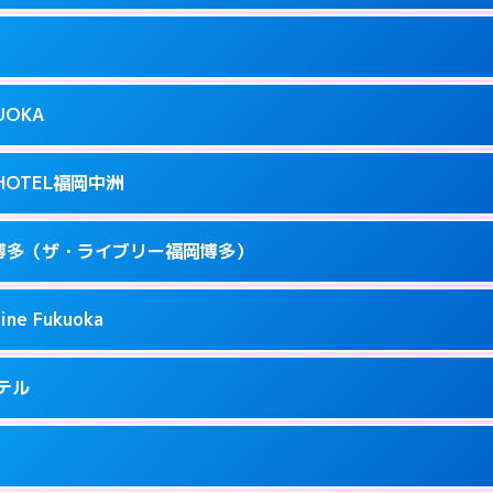
ページを見る →
り派遣できません。
駅前3-3-17
9
ページを見る →
接お部屋まで伺います。
駅前4-3-20
KUOKA
8
ページを見る →
接お部屋まで伺います。
呉服町12-31
T HOTEL福岡中洲
3
ページを見る →
接お部屋まで伺います。
駅南1-3-9
 福岡博多（ザ・ライブリー福岡博多）
4
ページを見る →
ーにつきホテルの入り口で待ち合わせ。
駅東 2-14-1
ine Fukuoka
1
ページを見る →
接お部屋まで伺います。
3-6-19
ホテル
71
ページを見る →
ーにつきホテルの入り口で待ち合わせ。
5-2-18
9
ページを見る →