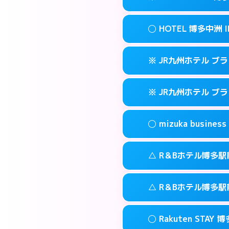
交通費:
3,000円
090-3073-12
smartphone
このホテルの詳細
info
案内方法:
女性が直
福岡市博多区博多
map
◯ HOTEL 博多中洲 I
交通費:
無料
092-513-330
smartphone
このホテルの詳細
info
案内方法:
カードキ
福岡市博多区金の
map
※ JR九州ホテル ブ
交通費:
無料
092-710-767
smartphone
このホテルの詳細
info
案内方法:
女性が直
福岡市博多区住吉
map
※ JR九州ホテル ブ
交通費:
無料
092-291-008
smartphone
このホテルの詳細
info
案内方法:
カードキ
福岡市博多区中
map
◯ mizuka busi
交通費:
無料
092-477-873
smartphone
このホテルの詳細
info
案内方法:
カードキ
福岡市博多区博多
map
△ R＆Bホテル博多駅
交通費:
無料
092-413-878
smartphone
このホテルの詳細
info
案内方法:
女性が直
福岡市博多区博多
map
△ R＆Bホテル博多駅
交通費:
無料
03-4531-968
smartphone
このホテルの詳細
info
案内方法:
状況によ
福岡市博多区祇
map
◯ Rakuten STAY 
交通費:
無料
092-473-989
smartphone