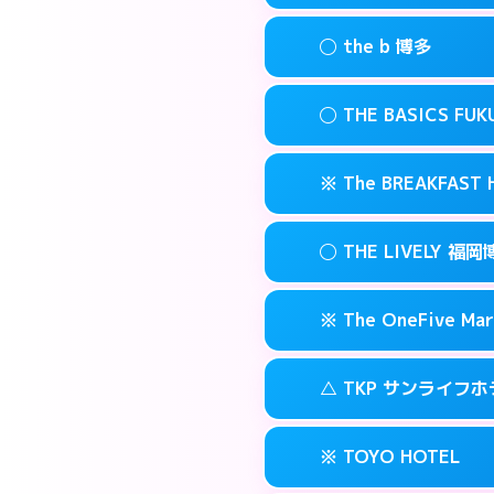
このホテルの詳細
info
案内方法:
状況によ
福岡市博多区博多
map
◯ the b 博多
交通費:
無料
092-482-191
smartphone
このホテルの詳細
info
案内方法:
女性が直
福岡市博多区博多
map
◯ THE BASICS FU
交通費:
無料
03-4405-056
smartphone
このホテルの詳細
info
案内方法:
女性が直
福岡市博多区上
map
※ The BREAKFAS
交通費:
無料
092-415-333
smartphone
このホテルの詳細
info
案内方法:
女性が直
福岡市博多区博多
map
◯ THE LIVELY
交通費:
無料
092-412-123
smartphone
このホテルの詳細
info
案内方法:
カードキ
福岡市博多区博多
map
※ The OneFive Mar
交通費:
無料
0120-996-94
smartphone
このホテルの詳細
info
案内方法:
女性が直
福岡市博多区中洲
map
△ TKP サンライフ
交通費:
無料
050-3138-20
smartphone
このホテルの詳細
info
案内方法:
カードキ
福岡市博多区中洲
map
※ TOYO HOTEL
交通費:
無料
0570-007-77
smartphone
このホテルの詳細
info