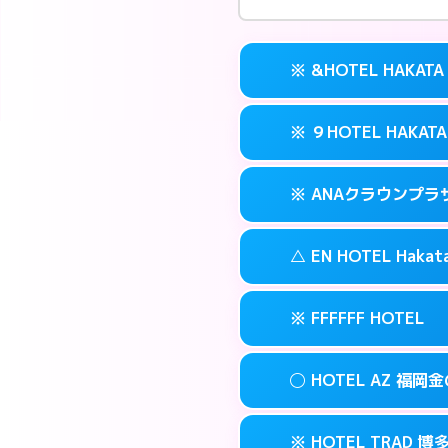
※ &HOTEL HAKATA
※ ９HOTEL HAKATA
交通費:
無料
案内方法:
カードキ
※ ANAクラウンプ
交通費:
無料
092-282-222
smartphone
案内方法:
カードキ
福岡市博多区冷
map
△ EN HOTEL Hakat
交通費:
無料
092-263-501
smartphone
このホテルの詳細
info
案内方法:
カードキ
福岡市博多区冷
map
※ FFFFFF HOTEL
交通費:
無料
092-471-711
smartphone
このホテルの詳細
info
案内方法:
状況によ
福岡市博多区博多
map
◯ HOTEL AZ 福岡
交通費:
無料
092-461-050
smartphone
このホテルの詳細
info
案内方法:
カードキ
福岡市博多区博多
map
※ HOTEL TRAD 博