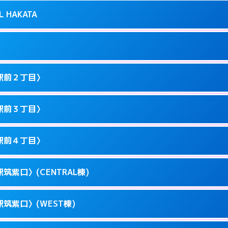
り派遣できません。
良屋町10-21
L HAKATA
2
ページを見る →
0以降はホテルの入り口で待ち合わせ。
駅東1-12-3
1
ページを見る →
ません。
駅東1-9-36
駅前２丁目〉
3
ページを見る →
ーにつきホテルの入り口で待ち合わせ。
川端町10-1
駅前３丁目〉
0
ページを見る →
ーにつきホテルの入り口で待ち合わせ。
駅前3-11-20
駅前４丁目〉
1
ページを見る →
ーにつきホテルの入り口で待ち合わせ。
駅前2-11-12
筑紫口〉(CENTRAL棟)
1
ページを見る →
接お部屋まで伺います。
駅前3-11-6
筑紫口〉(WEST棟)
1
ページを見る →
ーにつきホテルの入り口で待ち合わせ。