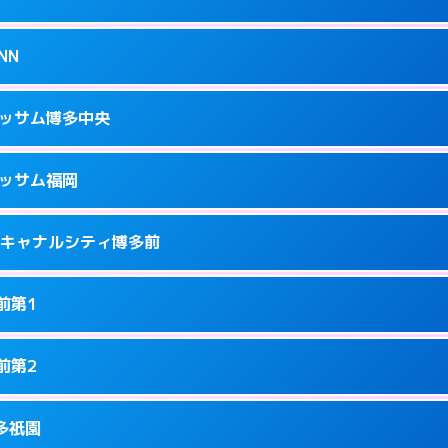
34
ページを見る →
接お部屋まで伺います。
駅南2-13-1
NN
1
ページを見る →
ーにつきホテルの入り口で待ち合わせ。
隈3-14-25
ラッサム博多中央
5
ページを見る →
接お部屋まで伺います。
3-12-1号
ラッサム福岡
8
ページを見る →
ーにつきホテルの入り口で待ち合わせ。
洲中島町4-14
ness キャナルシティ博多前
9
ページを見る →
ーにつきホテルの入り口で待ち合わせ。
駅前2-2-11
前第1
7
ページを見る →
接お部屋まで伺います。
駅東2-2-4
前第2
1
ページを見る →
り派遣できません。
園町6-22
博多祇園
8