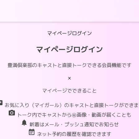
マイページログイン
マイページログイン
豊満倶楽部のキャストと直接トークできる会員機能です
×
マイページでできること
at
お気に入り（マイガール）のキャストと直接トークができま
photo_camera
トーク内でキャストから㊙画像・動画が届くことも
notifications
新着はメール・プッシュ通知でお知らせ
event_note
ネット予約の履歴を確認できます