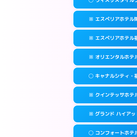
交通費:
2,000円
092-452-548
smartphone
このホテルの詳細
info
案内方法:
女性が直
福岡市博多区博多
map
※ エスペリアホテル
交通費:
無料
092-581-030
smartphone
このホテルの詳細
info
案内方法:
女性が直
福岡市博多区竹丘
map
※ エスペリアホテル
交通費:
無料
092-433-390
smartphone
このホテルの詳細
info
案内方法:
カードキ
福岡市博多区博多
map
※ オリエンタルホテ
交通費:
無料
092-412-727
smartphone
このホテルの詳細
info
案内方法:
カードキ
福岡市博多区博多
map
◯ キャナルシティ・
交通費:
無料
092-271-007
smartphone
このホテルの詳細
info
案内方法:
カードキ
福岡市博多区須
map
※ クインテッサホテル福
交通費:
無料
0570-051-15
smartphone
このホテルの詳細
info
案内方法:
女性が直
福岡市博多区博
map
※ グランド ハイアッ
交通費:
無料
092-282-880
smartphone
このホテルの詳細
info
案内方法:
カードキ
福岡市博多区住吉
map
◯ コンフォートホテ