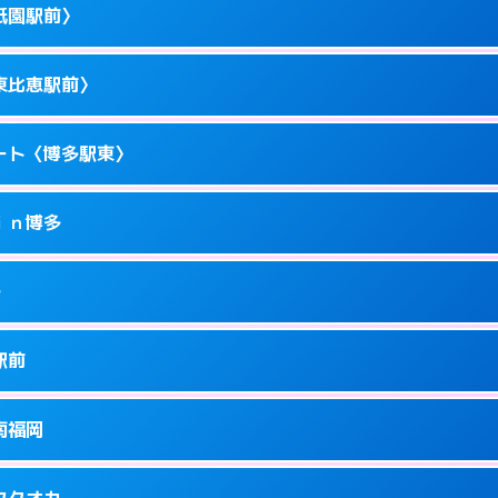
駅前4-10－15
祇園駅前〉
1
ページを見る →
ーにつきホテルの入り口で待ち合わせ。
駅東1-14-1
東比恵駅前〉
1
ページを見る →
ーにつきホテルの入り口で待ち合わせ。
駅東1-11-11
ート〈博多駅東〉
1
ページを見る →
ーにつきホテルの入り口で待ち合わせ。
園町1-1
ｉｎ博多
5
ページを見る →
ーにつきホテルの入り口で待ち合わせ。
恵2-16-13
多
1
ページを見る →
接お部屋まで伺います。
駅東1-18-1
駅前
1
ページを見る →
ません。
川端町14-25
南福岡
1
ページを見る →
ーにつきホテルの入り口で待ち合わせ。
駅南1-4-6
フクオカ