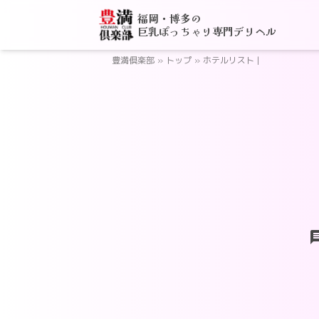
福岡・博多の
巨乳ぽっちゃり専門デリヘル
豊満倶楽部
»
トップ
»
ホテルリスト |
ch