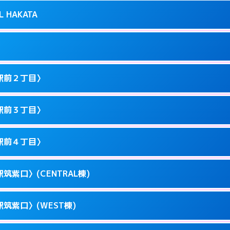
り派遣できません。
良屋町10-21
L HAKATA
2
ページを見る →
0以降はホテルの入り口で待ち合わせ。
駅東1-12-3
1
ページを見る →
ません。
駅東1-9-36
駅前２丁目〉
3
ページを見る →
ーにつきホテルの入り口で待ち合わせ。
川端町10-1
駅前３丁目〉
0
ページを見る →
ーにつきホテルの入り口で待ち合わせ。
駅前3-11-20
駅前４丁目〉
1
ページを見る →
ーにつきホテルの入り口で待ち合わせ。
駅前2-11-12
筑紫口〉(CENTRAL棟)
1
ページを見る →
接お部屋まで伺います。
駅前3-11-6
筑紫口〉(WEST棟)
1
ページを見る →
ーにつきホテルの入り口で待ち合わせ。