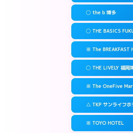
このホテルの詳細
info
案内方法:
状況によ
福岡市博多区博多
map
◯ the b 博多
交通費:
無料
092-482-191
smartphone
このホテルの詳細
info
案内方法:
女性が直
福岡市博多区博多
map
◯ THE BASICS FU
交通費:
無料
03-4405-056
smartphone
このホテルの詳細
info
案内方法:
女性が直
福岡市博多区上
map
※ The BREAKFAS
交通費:
無料
092-415-333
smartphone
このホテルの詳細
info
案内方法:
女性が直
福岡市博多区博多
map
◯ THE LIVELY
交通費:
無料
092-412-123
smartphone
このホテルの詳細
info
案内方法:
カードキ
福岡市博多区博多
map
※ The OneFive Mar
交通費:
無料
0120-996-94
smartphone
このホテルの詳細
info
案内方法:
女性が直
福岡市博多区中洲
map
△ TKP サンライフ
交通費:
無料
050-3138-20
smartphone
このホテルの詳細
info
案内方法:
カードキ
福岡市博多区中洲
map
※ TOYO HOTEL
交通費:
無料
0570-007-77
smartphone
このホテルの詳細
info