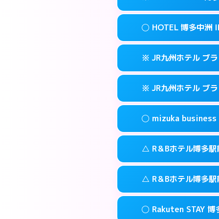
交通費:
3,000円
090-3073-12
smartphone
このホテルの詳細
info
案内方法:
女性が直
福岡市博多区博多
map
◯ HOTEL 博多中洲 I
交通費:
無料
092-513-330
smartphone
このホテルの詳細
info
案内方法:
カードキ
福岡市博多区金の
map
※ JR九州ホテル ブ
交通費:
無料
092-710-767
smartphone
このホテルの詳細
info
案内方法:
女性が直
福岡市博多区住吉
map
※ JR九州ホテル ブ
交通費:
無料
092-291-008
smartphone
このホテルの詳細
info
案内方法:
カードキ
福岡市博多区中
map
◯ mizuka busi
交通費:
無料
092-477-873
smartphone
このホテルの詳細
info
案内方法:
カードキ
福岡市博多区博多
map
△ R＆Bホテル博多駅
交通費:
無料
092-413-878
smartphone
このホテルの詳細
info
案内方法:
女性が直
福岡市博多区博多
map
△ R＆Bホテル博多駅
交通費:
無料
03-4531-968
smartphone
このホテルの詳細
info
案内方法:
状況によ
福岡市博多区祇
map
◯ Rakuten STAY 
交通費:
無料
092-473-989
smartphone