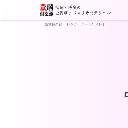
福岡・博多の
巨乳ぽっちゃり専門デリヘル
豊満倶楽部
»
トップ
»
ホテルリスト |
ch