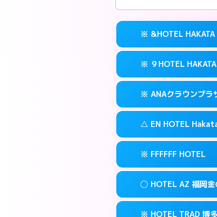
※ &HOTEL HAKATA
※ ９HOTEL HAKATA
交通費:
無料
案内方法:
カードキ
※ ANAクラウンプ
交通費:
無料
092-282-222
smartphone
案内方法:
カードキ
福岡市博多区冷
map
△ EN HOTEL Hakat
交通費:
無料
092-263-501
smartphone
このホテルの詳細
info
案内方法:
カードキ
福岡市博多区冷
map
※ FFFFFF HOTEL
交通費:
無料
092-471-711
smartphone
このホテルの詳細
info
案内方法:
状況によ
福岡市博多区博多
map
◯ HOTEL AZ 福岡
交通費:
無料
092-461-050
smartphone
このホテルの詳細
info
案内方法:
カードキ
福岡市博多区博多
map
※ HOTEL TRAD 博