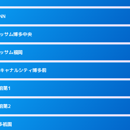
34
ページを見る →
接お部屋まで伺います。
駅南2-13-1
NN
1
ページを見る →
ーにつきホテルの入り口で待ち合わせ。
隈3-14-25
ラッサム博多中央
5
ページを見る →
接お部屋まで伺います。
3-12-1号
ラッサム福岡
8
ページを見る →
ーにつきホテルの入り口で待ち合わせ。
洲中島町4-14
ness キャナルシティ博多前
9
ページを見る →
ーにつきホテルの入り口で待ち合わせ。
駅前2-2-11
前第1
7
ページを見る →
接お部屋まで伺います。
駅東2-2-4
前第2
1
ページを見る →
り派遣できません。
園町6-22
博多祇園
8