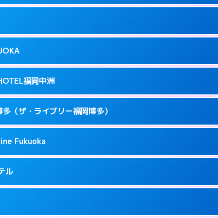
ページを見る →
り派遣できません。
駅前3-3-17
9
ページを見る →
接お部屋まで伺います。
駅前4-3-20
KUOKA
8
ページを見る →
接お部屋まで伺います。
呉服町12-31
T HOTEL福岡中洲
3
ページを見る →
接お部屋まで伺います。
駅南1-3-9
 福岡博多（ザ・ライブリー福岡博多）
4
ページを見る →
ーにつきホテルの入り口で待ち合わせ。
駅東 2-14-1
ine Fukuoka
1
ページを見る →
接お部屋まで伺います。
3-6-19
ホテル
71
ページを見る →
ーにつきホテルの入り口で待ち合わせ。
5-2-18
9
ページを見る →