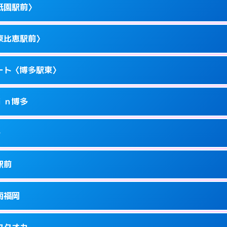
駅前4-10－15
祇園駅前〉
1
ページを見る →
ーにつきホテルの入り口で待ち合わせ。
駅東1-14-1
東比恵駅前〉
1
ページを見る →
ーにつきホテルの入り口で待ち合わせ。
駅東1-11-11
ート〈博多駅東〉
1
ページを見る →
ーにつきホテルの入り口で待ち合わせ。
園町1-1
ｉｎ博多
5
ページを見る →
ーにつきホテルの入り口で待ち合わせ。
恵2-16-13
多
1
ページを見る →
接お部屋まで伺います。
駅東1-18-1
駅前
1
ページを見る →
ません。
川端町14-25
南福岡
1
ページを見る →
ーにつきホテルの入り口で待ち合わせ。
駅南1-4-6
フクオカ