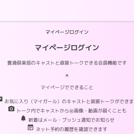
マイページログイン
マイページログイン
豊満倶楽部のキャストと直接トークできる会員機能です
×
マイページでできること
at
お気に入り（マイガール）のキャストと直接トークができま
photo_camera
トーク内でキャストから㊙画像・動画が届くことも
notifications
新着はメール・プッシュ通知でお知らせ
event_note
ネット予約の履歴を確認できます