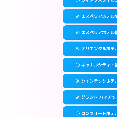
交通費:
2,000円
092-452-548
smartphone
このホテルの詳細
info
案内方法:
女性が直
福岡市博多区博多
map
※ エスペリアホテル
交通費:
無料
092-581-030
smartphone
このホテルの詳細
info
案内方法:
女性が直
福岡市博多区竹丘
map
※ エスペリアホテル
交通費:
無料
092-433-390
smartphone
このホテルの詳細
info
案内方法:
カードキ
福岡市博多区博多
map
※ オリエンタルホテ
交通費:
無料
092-412-727
smartphone
このホテルの詳細
info
案内方法:
カードキ
福岡市博多区博多
map
◯ キャナルシティ・
交通費:
無料
092-271-007
smartphone
このホテルの詳細
info
案内方法:
カードキ
福岡市博多区須
map
※ クインテッサホテル福
交通費:
無料
0570-051-15
smartphone
このホテルの詳細
info
案内方法:
女性が直
福岡市博多区博
map
※ グランド ハイアッ
交通費:
無料
092-282-880
smartphone
このホテルの詳細
info
案内方法:
カードキ
福岡市博多区住吉
map
◯ コンフォートホテ