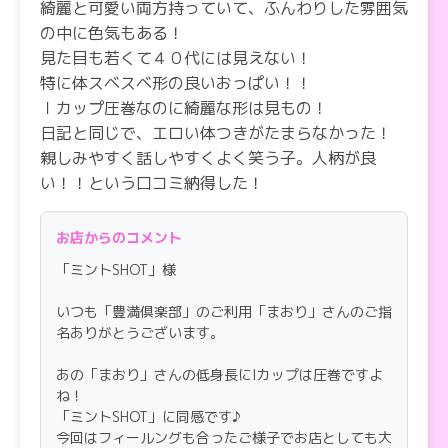
綺麗と可愛い両方持っていて、ふんわりした雰囲気
の中に色気もある！
見た目も若くて４０代には見えない！
特に体スベスベ形の良いおっぱい！！
ｌカップ圧巻なのに綺麗な形は見もの！
日記と同じで、エロい体つきがたまらなかった！
親しみやすく話しやすくよく笑う子。人柄が良
い！！という口コミ納得した！
プレイも誠心誠意尽くしてくれてサービス抜群！！
お店からのコメント
「ミントSHOT」様
本気で好きになってしまいそうなくらい素敵な女性
でした！
いつも「豊満倶楽部」のご利用「まおり」さんのご指
マオリちゃん！また会いに行くから俺のこと忘れん
名ありがとうございます。
でね！！
あの「まおり」さんの低身長にIカップは圧巻ですよ
ね！
「ミントSHOT」に同感です♪
お店の方も親切丁寧で安心した！
今回はフィールングも合ったご様子でお店としても大