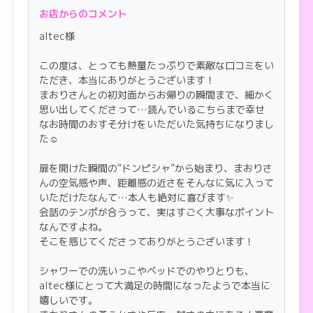
先にベッドで横になっているとまおりさんのいきな
お店からのコメント
りの圧迫プレイ、私は負けじと力一杯のハグで応戦
altec様
体制を入れ替えて、チューしながらのオッパイ,ア
ソコの3点同時攻め、まおりさんは手で私の息子を
この度は、とっても熱量たっぷりで素敵な口コミをい
シコシコ,うーんこれをやりたかった
ただき、本当にありがとうございます！
まおりさんとの初対面からお帰りの瞬間まで、細かく
反応抜群なのを楽しみながら、次はお口でとお願い
思い出してくださって…読んでいるこちらまで幸せ
したら、息子がトロトロに溶けてしまうんじゃない
なお時間のおすそ分けをいただいた気持ちになりまし
かと思えるくらいにされて、私はあえなく昇天
た☺️
一戦交えた後のイチャイチャしながらのトークタイ
ムですでに私の気持ちはまおりさんを独り占めした
扉を開けた瞬間の“ドンピシャ”から始まり、まおりさ
んの空気感や声、距離感の近さをそんなに気に入って
いという気持ちになっていたところ、貸切ができる
いただけたなんて…本人も絶対に喜びます✨
と聞き有頂天になってお店に次の予約の電話をして
会話のテンポが合うって、実はすごく大事なポイント
しまった
なんですよね。
また会えると思いながらも別れ惜しい気持ちで、じ
そこを感じてくださってありがとうございます！
ゃーまたねと、その日はお別れ
シャワーでの洗いっこやベッドでのやりとりも、
しかし、私が風邪をひいてしまい泣く泣くお店にキ
altec様にとって大満足の時間になったようで本当に
ャンセルの電話をしたところ、すぐに対応してもら
嬉しいです。
えて感謝