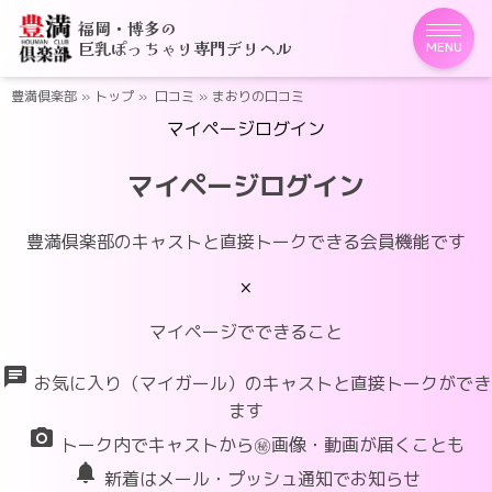
福岡・博多の
巨乳ぽっちゃり専門デリヘル
MENU
豊満倶楽部
»
トップ
»
口コミ
»
まおりの口コミ
マイページログイン
マイページログイン
豊満倶楽部のキャストと直接トークできる会員機能です
×
マイページでできること
chat
お気に入り（マイガール）のキャストと直接トークができ
ます
photo_camera
トーク内でキャストから㊙画像・動画が届くことも
notifications
新着はメール・プッシュ通知でお知らせ