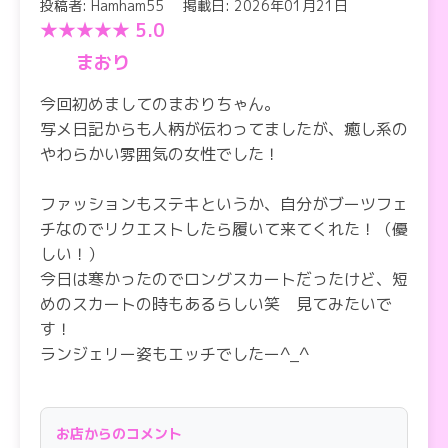
投稿者: Hamham55
掲載日: 2026年01月21日
★★★★★ 5.0
まおり
今回初めましてのまおりちゃん。
写メ日記からも人柄が伝わってましたが、癒し系の
やわらかい雰囲気の女性でした！
ファッションもステキというか、自分がブーツフェ
チなのでリクエストしたら履いて来てくれた！（優
しい！）
今日は寒かったのでロングスカートだったけど、短
めのスカートの時もあるらしい笑 見てみたいで
す！
ランジェリー姿もエッチでしたー^_^
あと肌がもっちもちのすべっすべなので、肌を触り
に来るだけでも価値あるレベルです！
お店からのコメント