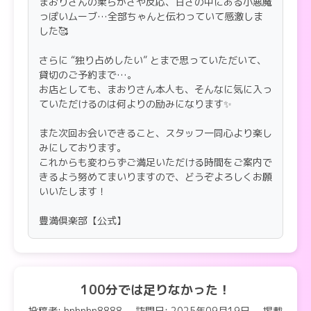
まおりさんの柔らかさや反応、甘さの中にある小悪魔
私の気持ちは決まっています、まおりさん待ってて
っぽいムーブ…全部ちゃんと伝わっていて感激しま
ねー。
した🥰
さらに “独り占めしたい” とまで思っていただいて、
貸切のご予約まで…。
お店としても、まおりさん本人も、そんなに気に入っ
ていただけるのは何よりの励みになります✨
また次回お会いできること、スタッフ一同心より楽し
みにしております。
これからも変わらずご満足いただける時間をご案内で
きるよう努めてまいりますので、どうぞよろしくお願
いいたします！
豊満倶楽部【公式】
100分では足りなかった！
投稿者: hnhnhn8888
訪問日: 2025年09月19日
掲載