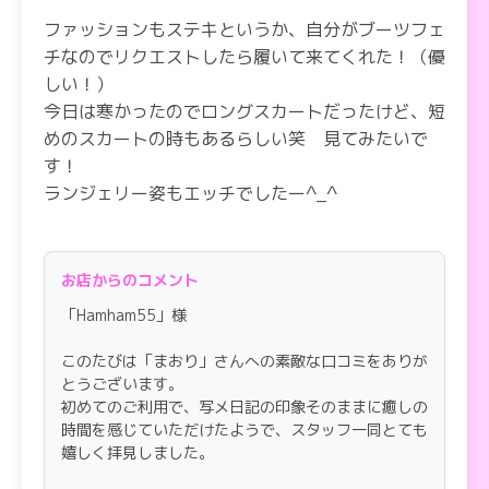
ファッションもステキというか、自分がブーツフェ
チなのでリクエストしたら履いて来てくれた！（優
しい！）
今日は寒かったのでロングスカートだったけど、短
めのスカートの時もあるらしい笑 見てみたいで
す！
ランジェリー姿もエッチでしたー^_^
あと肌がもっちもちのすべっすべなので、肌を触り
に来るだけでも価値あるレベルです！
お店からのコメント
「Hamham55」様
特に癒しを求めている男性にはオススメです。
母性もあるので赤ちゃんに帰りたい人もいいかもで
このたびは「まおり」さんへの素敵な口コミをありが
す！？
とうございます。
初めてのご利用で、写メ日記の印象そのままに癒しの
時間を感じていただけたようで、スタッフ一同とても
嬉しく拝見しました。