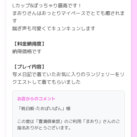
Lカップ&ぽっちゃり最高です！
まおりさんはおっとりマイペースでとても癒されま
す
喘ぎ声も可愛くてキュンキュンします
【料金納得度】
納得価格です
【プレイ内容】
写メ日記で着ていたお気に入りのランジェリーをリ
クエストして着てもらいました
もうたまりません！
まおりさんから「大きすぎるおっぱい好きかな？」
お店からのコメント
と質問されたので、Lカップは正義だとお伝えしつ
「桃白板-たおぱいぱん」様
つパフパフしていました笑
電マで速イキするのも可愛い♡
この度は「豊満倶楽部」のご利用「まおり」さんのご
本当にLカップはあります！キリッ
指名ありがとうございます。